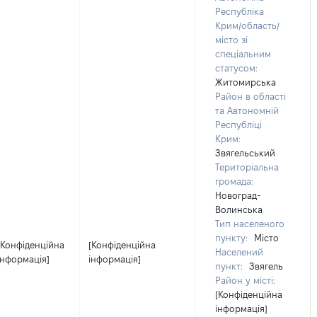
Республіка
Крим/область/
місто зі
спеціальним
статусом:
Житомирська
Район в області
та Автономній
Республіці
Крим:
Звягельський
Територіальна
громада:
Новоград-
Волинська
Тип населеного
пункту:
Місто
[Конфіденційна
[Конфіденційна
Населений
інформація]
інформація]
пункт:
Звягель
Район у місті:
[Конфіденційна
інформація]