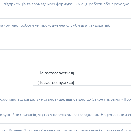
б – підприємців та громадських формувань місця роботи або проходже
айбутньої роботи чи проходження служби для кандидатів):
[Не застосовується]
[Не застосовується]
 особливо відповідальне становище, відповідно до Закону України «Про
орупційних ризиків, згідно з переліком, затвердженим Національним аг
акону України "Про запобігання та протидію легалізації (відмиванню) 