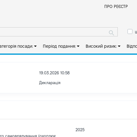
Й
ПРО РЕЄСТР
ш
атегорія посади:
Період подання:
Високий ризик:
Відп
19.03.2026 10:58
Декларація
2025
ого самоврядування (охоплює