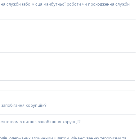
ння служби (або місця майбутньої роботи чи проходження служби
 запобігання корупції»?
ентством з питань запобігання корупції?
доходів, одержаних злочинним шляхом, фінансуванню тероризму та