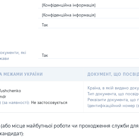
[Конфіденційна інформація]
[Конфіденційна інформація]
Так
окументи, які
Так
ржави
 ЗА МЕЖАМИ УКРАЇНИ
ДОКУМЕНТ, ЩО ПОСВІ
Країна, в якій видано док
Yushchenko
Тип документа, що посвід
ndr
Реквізити документа, що 
 (за наявності):
Не застосовується
Ідентифікаційний номер (з
або місце майбутньої роботи чи проходження служби для ка
кандидат):