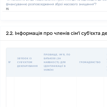
фінансуванню розповсюдження зброї масового знищення"?
Ні
2.2. Інформація про членів сім'ї суб'єкта 
ПРІЗВИЩЕ, ІМʼЯ, ПО
ЗВʼЯЗОК ІЗ
БАТЬКОВІ (ЗА
№
СУБʼЄКТОМ
НАЯВНОСТІ) ДЛЯ
ГРОМАДЯНСТВО
ДЕКЛАРУВАННЯ
ІДЕНТИФІКАЦІЇ В
УКРАЇНІ