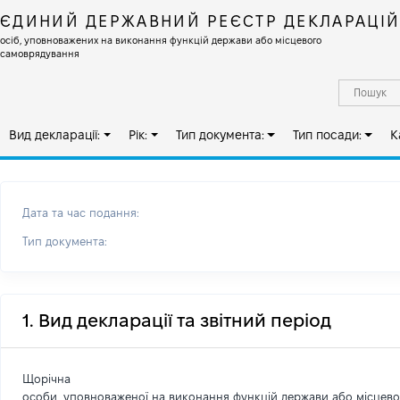
ЄДИНИЙ ДЕРЖАВНИЙ РЕЄСТР ДЕКЛАРАЦІ
осіб, уповноважених на виконання функцій держави або місцевого
самоврядування
Вид декларації:
Рік:
Тип документа:
Тип посади:
К
Дата та час подання:
Тип документа:
1. Вид декларації та звітний період
Щорічна
особи, уповноваженої на виконання функцій держави або місцев