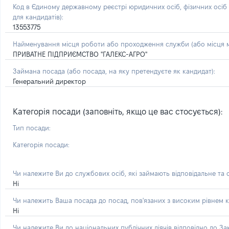
Код в Єдиному державному реєстрі юридичних осіб, фізичних осі
для кандидатів):
13553775
Найменування місця роботи або проходження служби (або місця м
ПРИВАТНЕ ПІДПРИЄМСТВО "ГАЛЕКС-АГРО"
Займана посада
(або посада, на яку претендуєте як кандидат)
:
Генеральний директор
Категорія посади (заповніть, якщо це вас стосується):
Тип посади:
Категорія посади:
Чи належите Ви до службових осіб, які займають відповідальне та
Ні
Чи належить Ваша посада до посад, пов'язаних з високим рівнем к
Ні
Чи належите Ви до національних публічних діячів відповідно до З