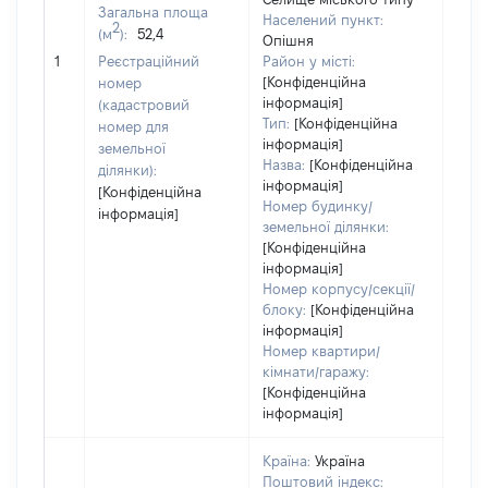
Загальна площа
Населений пункт:
2
(м
):
52,4
Опішня
[Не 
1
Реєстраційний
Район у місті:
[Конфіденційна
номер
інформація]
(кадастровий
Тип:
[Конфіденційна
номер для
інформація]
земельної
Назва:
[Конфіденційна
ділянки):
інформація]
[Конфіденційна
Номер будинку/
інформація]
земельної ділянки:
[Конфіденційна
інформація]
Номер корпусу/секції/
блоку:
[Конфіденційна
інформація]
Номер квартири/
кімнати/гаражу:
[Конфіденційна
інформація]
Країна:
Україна
Поштовий індекс: