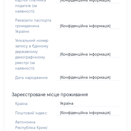
картки платника
податків (за
наявності):
Реквізити паспорта
[Конфіденційна інформація]
громадянина
України:
Унікальний номер
запису в Єдиному
державному
[Конфіденційна інформація]
демографічному
реєстрі (за
наявності):
[Конфіденційна інформація]
Дата народження:
Зареєстроване місце проживання
Україна
Країна:
[Конфіденційна інформація]
Поштовий індекс:
Автономна
Республіка Крим/