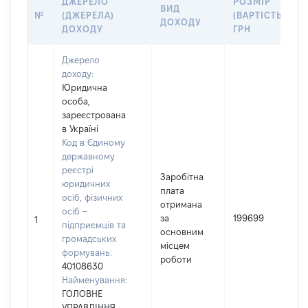
ДЖЕРЕЛО
РОЗМІР
ВИД
№
(ДЖЕРЕЛА)
(ВАРТІСТЬ),
ДОХОДУ
ДОХОДУ
ГРН
Джерело
доходу:
Юридична
особа,
зареєстрована
в Україні
Код в Єдиному
державному
реєстрі
Заробітна
юридичних
плата
осіб, фізичних
отримана
осіб –
за
199699
1
підприємців та
основним
громадських
місцем
формувань:
роботи
40108630
Найменування:
ГОЛОВНЕ
УПРАВЛІННЯ