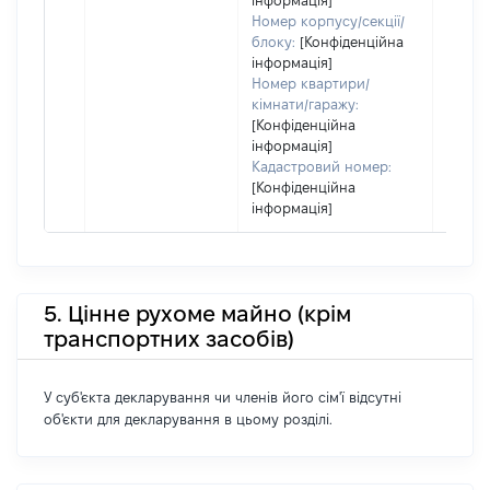
інформація]
право
Номер корпусу/секції/
підста
блоку:
[Конфіденційна
набут
інформація]
права
Номер квартири/
кімнати/гаражу:
[Конфіденційна
інформація]
Кадастровий номер:
[Конфіденційна
інформація]
5. Цінне рухоме майно (крім
транспортних засобів)
У суб'єкта декларування чи членів його сім'ї відсутні
об'єкти для декларування в цьому розділі.