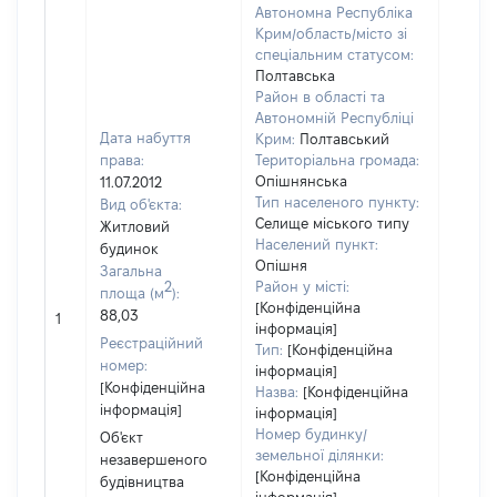
Автономна Республіка
Крим/область/місто зі
спеціальним статусом:
Об'єкт
Полтавська
розта
Район в області та
на зе
Автономній Республіці
ділянц
Дата набуття
Крим:
Полтавський
належ
права:
Територіальна громада:
суб'єк
Опішнянська
11.07.2012
декла
Тип населеного пункту:
Вид об'єкта:
або ч
Селище міського типу
Житловий
його с
Населений пункт:
будинок
праві
Опішня
Загальна
прива
2
Район у місті:
площа (м
):
власно
[Конфіденційна
88,03
1
включ
інформація]
Реєстраційний
спіль
Тип:
[Конфіденційна
номер:
інформація]
власні
[Конфіденційна
Назва:
[Конфіденційна
перед
інформація]
інформація]
в оре
Номер будинку/
Об'єкт
іншом
земельної ділянки:
незавершеного
корис
[Конфіденційна
будівництва
незал