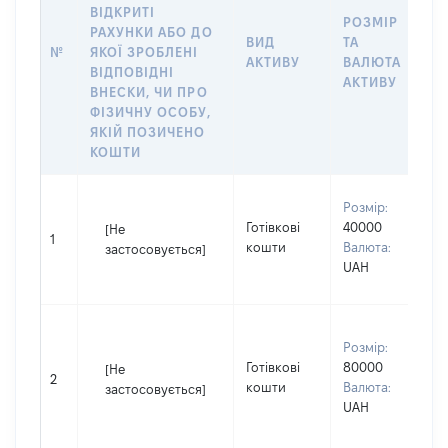
ВІДКРИТІ
РОЗМІР
РАХУНКИ АБО ДО
І
ВИД
ТА
№
ЯКОЇ ЗРОБЛЕНІ
Я
АКТИВУ
ВАЛЮТА
ВІДПОВІДНІ
П
АКТИВУ
ВНЕСКИ, ЧИ ПРО
ФІЗИЧНУ ОСОБУ,
ЯКІЙ ПОЗИЧЕНО
КОШТИ
В
Розмір:
П
Готівкові
40000
[Не
І
1
кошти
Валюта:
застосовується]
П
UAH
н
В
Розмір:
ч
Готівкові
80000
П
[Не
2
кошти
Валюта:
І
застосовується]
UAH
П
н