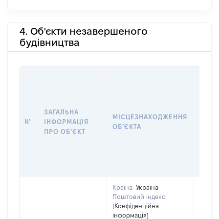
4. Об'єкти незавершеного
будівництва
ЗАГАЛЬНА
ПІДС
МІСЦЕЗНАХОДЖЕННЯ
№
ІНФОРМАЦІЯ
ДЕКЛ
ОБʼЄКТА
ПРО ОБʼЄКТ
ОБʼЄ
Країна:
Україна
Поштовий індекс:
[Конфіденційна
інформація]