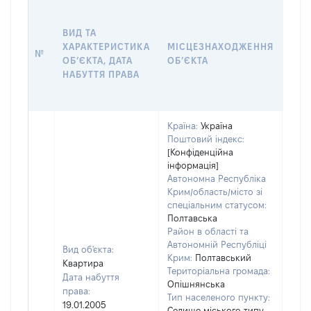
ВАР
ВИД ТА
ДАТ
ХАРАКТЕРИСТИКА
МІСЦЕЗНАХОДЖЕННЯ
ПРА
№
ОБʼЄКТА, ДАТА
ОБʼЄКТА
ОС
НАБУТТЯ ПРАВА
ГР
ОЦІ
Країна:
Україна
Поштовий індекс:
[Конфіденційна
інформація]
Автономна Республіка
Крим/область/місто зі
спеціальним статусом:
Полтавська
Район в області та
Автономній Республіці
Вид об'єкта:
Крим:
Полтавський
Квартира
Територіальна громада:
Дата набуття
Опішнянська
права:
Тип населеного пункту:
19.01.2005
Селище міського типу