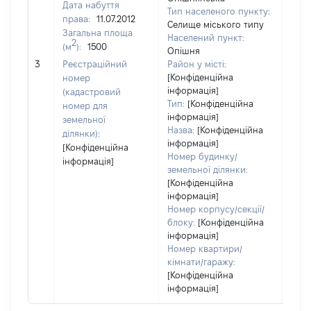
Дата набуття
Тип населеного пункту:
права:
11.07.2012
Селище міського типу
Загальна площа
Населений пункт:
2
(м
):
1500
Опішня
[Не
3
Реєстраційний
Район у місті:
заст
[Конфіденційна
номер
інформація]
(кадастровий
Тип:
[Конфіденційна
номер для
інформація]
земельної
Назва:
[Конфіденційна
ділянки):
інформація]
[Конфіденційна
Номер будинку/
інформація]
земельної ділянки:
[Конфіденційна
інформація]
Номер корпусу/секції/
блоку:
[Конфіденційна
інформація]
Номер квартири/
кімнати/гаражу:
[Конфіденційна
інформація]