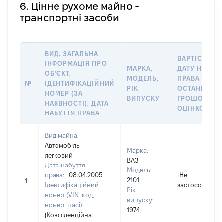
6. Цінне рухоме майно -
транспортні засоби
ВИД, ЗАГАЛЬНА
ВАРТІСТЬ Н
ІНФОРМАЦІЯ ПРО
МАРКА,
ДАТУ НАБУТ
ОБʼЄКТ,
МОДЕЛЬ,
ПРАВА АБО 
№
ІДЕНТИФІКАЦІЙНИЙ
РІК
ОСТАННЬО
НОМЕР (ЗА
ВИПУСКУ
ГРОШОВОЮ
НАЯВНОСТІ), ДАТА
ОЦІНКОЮ, Г
НАБУТТЯ ПРАВА
Вид майна:
Автомобіль
Марка:
легковий
ВАЗ
Дата набуття
Модель:
права:
08.04.2005
[Не
2101
1
Ідентифікаційний
застосовуєтьс
Рік
номер (VIN-код,
випуску:
номер шасі):
1974
[Конфіденційна