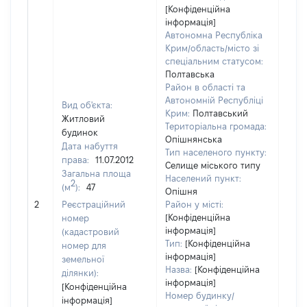
[Конфіденційна
інформація]
Автономна Республіка
Крим/область/місто зі
спеціальним статусом:
Полтавська
Район в області та
Автономній Республіці
Вид об'єкта:
Крим:
Полтавський
Житловий
Територіальна громада:
будинок
Опішнянська
Дата набуття
Тип населеного пункту:
права:
11.07.2012
Селище міського типу
Загальна площа
6476
Населений пункт:
2
(м
):
47
Тип 
Опішня
обʼє
2
Реєстраційний
Район у місті:
варт
[Конфіденційна
номер
інформація]
набу
(кадастровий
Тип:
[Конфіденційна
номер для
інформація]
земельної
Назва:
[Конфіденційна
ділянки):
інформація]
[Конфіденційна
Номер будинку/
інформація]