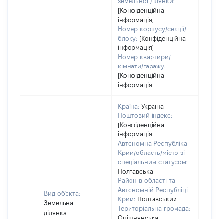
земельної ділянки:
[Конфіденційна
інформація]
Номер корпусу/секції/
блоку:
[Конфіденційна
інформація]
Номер квартири/
кімнати/гаражу:
[Конфіденційна
інформація]
Країна:
Україна
Поштовий індекс:
[Конфіденційна
інформація]
Автономна Республіка
Крим/область/місто зі
спеціальним статусом:
Полтавська
Район в області та
Автономній Республіці
Вид об'єкта:
Крим:
Полтавський
Земельна
Територіальна громада:
ділянка
Опішнянська