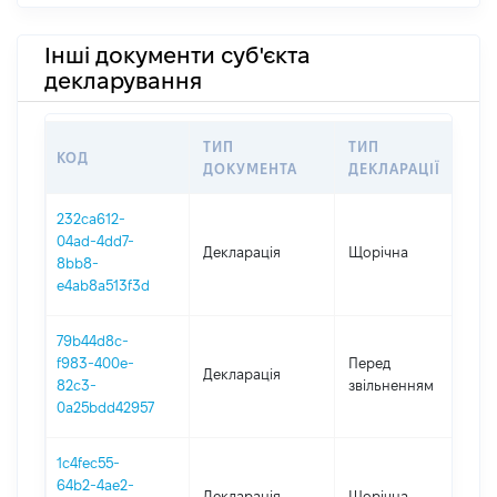
Інші документи суб'єкта
декларування
ТИП
ТИП
КОД
П
ДОКУМЕНТА
ДЕКЛАРАЦІЇ
232ca612-
04ad-4dd7-
Декларація
Щорічна
2
8bb8-
e4ab8a513f3d
79b44d8c-
01
f983-400e-
Перед
Декларація
-
82c3-
звільненням
05
0a25bdd42957
1c4fec55-
64b2-4ae2-
Декларація
Щорічна
2