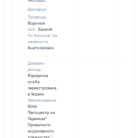
14333225
Декларує:
Прізвище:
Воронюк
Ім'я:
Євгеній
По батькові (за
наявності):
Анатолійович
Джерело
доходу:
Юридична
особа,
зареєстрована
в Україні
Найменування:
Філія
"Автоцентр на
Теремках"
Приватного
акціонерного
товариства "