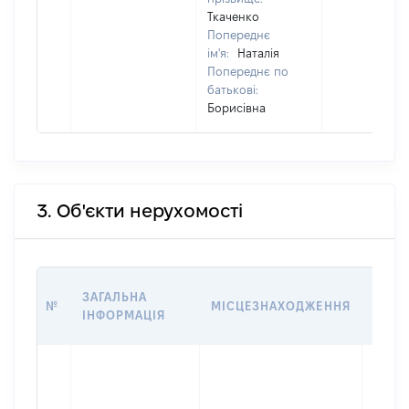
Ткаченко
Попереднє
ім'я:
Наталія
Попереднє по
батькові:
Борисівна
3. Об'єкти нерухомості
ВАРТ
ЗАГАЛЬНА
№
МІСЦЕЗНАХОДЖЕННЯ
НА Д
ІНФОРМАЦІЯ
НАБУ