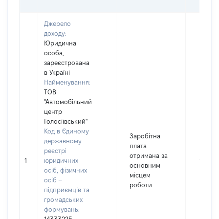
Джерело
доходу:
Юридична
особа,
зареєстрована
в Україні
Найменування:
ТОВ
"Автомобільний
центр
Голосіївський"
Код в Єдиному
Заробітна
державному
плата
реєстрі
отримана за
1
юридичних
15534
основним
осіб, фізичних
місцем
осіб –
роботи
підприємців та
громадських
формувань: