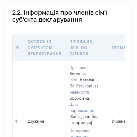
2.2. Інформація про членів сім'ї
суб'єкта декларування
ЗВ'ЯЗОК ІЗ
ПРІЗВИЩЕ,
№
СУБ'ЄКТОМ
ІМ'Я, ПО
ГРОМАДЯН
ДЕКЛАРУВАННЯ
БАТЬКОВІ
Прізвище:
Воронюк
Ім'я:
Наталія
По батькові (за
наявності):
Борисівна
Дата
народження:
[Конфіденційна
1
дружина
Україна
інформація]
Попереднє
прізвище: