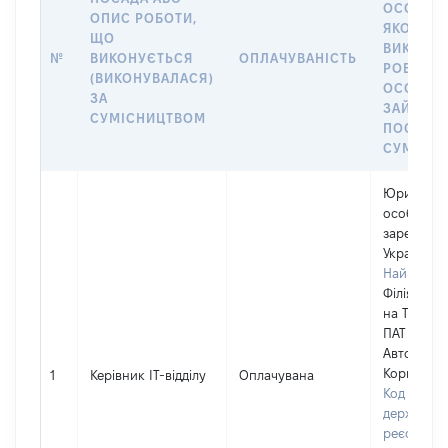
ОСОБА, 
ОПИС РОБОТИ,
ЯКОЇ
ЩО
ВИКОНУ
№
ВИКОНУЄТЬСЯ
ОПЛАЧУВАНІСТЬ
РОБОТА (
(ВИКОНУВАЛАСЯ)
ОСОБА
ЗА
ЗАЙМАЛ
СУМІСНИЦТВОМ
ПОСАДУ 
СУМІСН
Юридичн
особа,
зареєстро
Україні
Найменув
Філія "Авт
на Теремк
ПАТ "Укра
Автомобіл
Корпораці
1
Керівник ІТ-відділу
Оплачувана
Код в Єди
державно
реєстрі