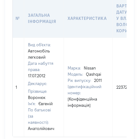
ВАРТІСТЬ
ДАТУ НАБ
ЗАГАЛЬНА
№
ХАРАКТЕРИСТИКА
У ВЛАСНІ
ІНФОРМАЦІЯ
ВОЛОДІНН
КОРИСТУ
Вид об'єкта:
Автомобіль
легковий
Дата набуття
Марка:
Nissan
права:
Модель:
Qashqai
17.07.2012
Рік випуску:
2011
Декларує:
Ідентифікаційний
1
223720
Прізвище:
номер:
Воронюк
[Конфіденційна
Ім'я:
Євгеній
інформація]
По батькові
(за
наявності):
Анатолійович