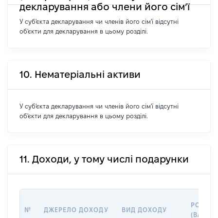
декларування або члени його сім’ї
У суб'єкта декларування чи членів його сім'ї відсутні
об'єкти для декларування в цьому розділі.
10. Нематеріальні активи
У суб'єкта декларування чи членів його сім'ї відсутні
об'єкти для декларування в цьому розділі.
11. Доходи, у тому числі подарунки
РОЗМІР
№
ДЖЕРЕЛО ДОХОДУ
ВИД ДОХОДУ
(ВАРТІС