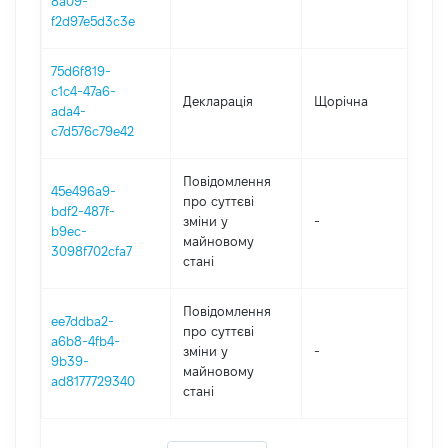
8a09-
f2d97e5d3c3e
75d6f819-
c1c4-47a6-
Декларація
Щорічна
20
ada4-
c7d576c79e42
Повідомлення
45e496a9-
про суттєві
bdf2-487f-
зміни y
-
2
b9ec-
майновому
3098f702cfa7
стані
Повідомлення
ee7ddba2-
про суттєві
a6b8-4fb4-
зміни y
-
20
9b39-
майновому
ad8177729340
стані