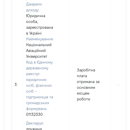
Джерело
доходу:
Юридична
особа,
зареєстрована
в Україні
Найменування:
Національний
Авіаційний
Університет
Код в Єдиному
державному
Заробітна
реєстрі
плата
юридичних
отримана за
3
42157
осіб, фізичних
основним
осіб –
місцем
підприємців та
роботи
громадських
формувань:
01132330
Декларує:
дружина