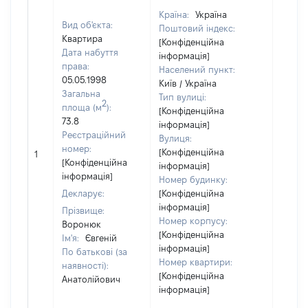
Країна:
Україна
Вид об'єкта:
Поштовий індекс:
Квартира
[Конфіденційна
Дата набуття
інформація]
права:
Населений пункт:
05.05.1998
Київ / Україна
Загальна
Тип вулиці:
2
площа (м
):
[Конфіденційна
73.8
інформація]
Реєстраційний
Вулиця:
номер:
[Конфіденційна
1
13
[Конфіденційна
інформація]
інформація]
Номер будинку:
Декларує:
[Конфіденційна
інформація]
Прізвище:
Номер корпусу:
Воронюк
[Конфіденційна
Ім'я:
Євгеній
інформація]
По батькові (за
Номер квартири:
наявності):
[Конфіденційна
Анатолійович
інформація]