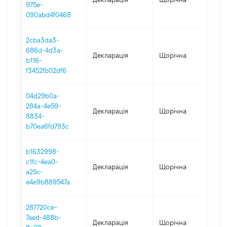
975e-
090abd4f0468
2cba3da3-
686d-4d3a-
Декларація
Щорічна
2
b116-
f3452fb02df6
04d29b0a-
284a-4e59-
Декларація
Щорічна
2
8834-
b70ea6fd793c
b1632998-
c1fc-4ea0-
Декларація
Щорічна
20
a25c-
e4e9b889547a
287720ce-
7aed-488b-
Декларація
Щорічна
2