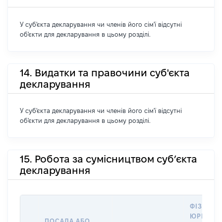
У суб'єкта декларування чи членів його сім'ї відсутні
об'єкти для декларування в цьому розділі.
14. Видатки та правочини суб'єкта
декларування
У суб'єкта декларування чи членів його сім'ї відсутні
об'єкти для декларування в цьому розділі.
15. Робота за сумісництвом суб’єкта
декларування
ФІЗИЧНА
ЮРИДИЧ
ПОСАДА АБО