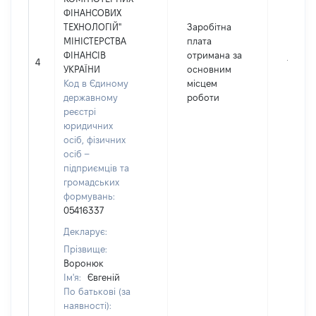
ФІНАНСОВИХ
ТЕХНОЛОГІЙ"
Заробітна
МІНІСТЕРСТВА
плата
ФІНАНСІВ
отримана за
4
111150
УКРАЇНИ
основним
Код в Єдиному
місцем
державному
роботи
реєстрі
юридичних
осіб, фізичних
осіб –
підприємців та
громадських
формувань:
05416337
Декларує:
Прізвище:
Воронюк
Ім'я:
Євгеній
По батькові (за
наявності):