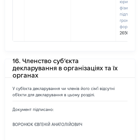
юридичних
фізичних о
підприємц
громадськ
формуван
26502064
16. Членство суб’єкта
декларування в організаціях та їх
органах
У суб'єкта декларування чи членів його сім'ї відсутні
об'єкти для декларування в цьому розділі.
Документ підписано:
ВОРОНЮК ЄВГЕНІЙ АНАТОЛІЙОВИЧ