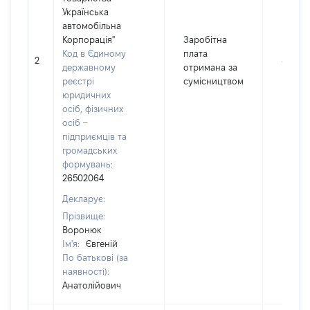
Українська
автомобільна
Корпорація"
Заробітна
Код в Єдиному
плата
2
8374
державному
отримана за
реєстрі
сумісництвом
юридичних
осіб, фізичних
осіб –
підприємців та
громадських
формувань:
26502064
Декларує:
Прізвище:
Воронюк
Ім'я:
Євгеній
По батькові (за
наявності):
Анатолійович