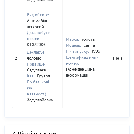
Вид об'єкта:
Автомобіль
легковий
Дата набуття
права:
Марка:
тойота
01.07.2006
Модель:
carina
Рік випуску:
1995
Декларує:
Ідентифікаційний
2
чоловік
[Не відомо]
номер:
Прізвище:
[Конфіденційна
Садуллаєв
інформація]
Ім'я:
Едуард
По батькові
(за
наявності):
Зедуллайович
7. Цінні папери