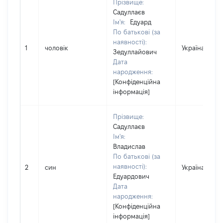
Прізвище:
Садуллаєв
Ім'я:
Едуард
По батькові (за
наявності):
1
чоловік
Україна
Зедуллайович
Дата
народження:
[Конфіденційна
інформація]
Прізвище:
Садуллаєв
Ім'я:
Владислав
По батькові (за
наявності):
2
син
Україна
Едуардович
Дата
народження:
[Конфіденційна
інформація]