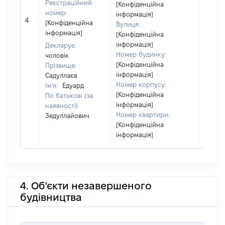
Реєстраційний
[Конфіденційна
[Член 
номер:
інформація]
4
не на
[Конфіденційна
Вулиця:
інфор
інформація]
[Конфіденційна
інформація]
Декларує:
Номер будинку:
чоловік
[Конфіденційна
Прізвище:
інформація]
Садуллаєв
Номер корпусу:
Ім'я:
Едуард
[Конфіденційна
По батькові (за
інформація]
наявності):
Номер квартири:
Зедуллайович
[Конфіденційна
інформація]
4. Об'єкти незавершеного
будівництва