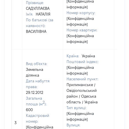
[Конфіденційна
Прізвище:
інформація]
САДУЛЛАЄВА
Номер корпусу:
Ім'я:
НАТАЛІЯ
[Конфіденційна
По батькові (за
інформація]
наявності):
Номер квартири:
ВАСИЛІВНА
[Конфіденційна
інформація]
Країна:
Україна
Поштовий індекс:
Вид об'єкта:
[Конфіденційна
Земельна
інформація]
ділянка
Населений пункт:
Дата набуття
Прилиманське /
права:
Овідіопольський
29.12.2012
район / Одеська
Загальна
область / Україна
2
площа (м
):
Тип вулиці:
600
[Конфіденційна
Кадастровий
інформація]
номер:
3
[Не ві
Вулиця:
[Конфіденційна