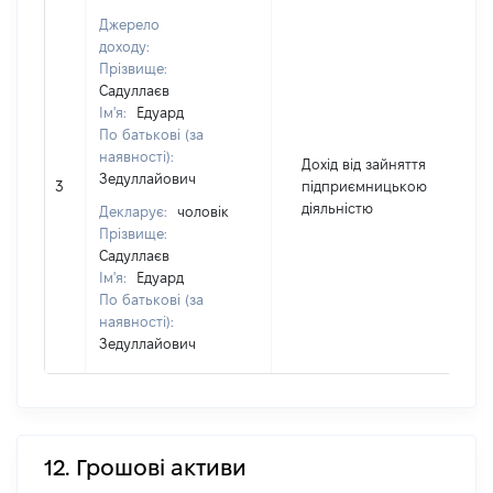
Джерело
доходу:
Прізвище:
Садуллаєв
Ім'я:
Едуард
По батькові (за
наявності):
Дохід від зайняття
Зедуллайович
3
підприємницькою
діяльністю
Декларує:
чоловік
Прізвище:
Садуллаєв
Ім'я:
Едуард
По батькові (за
наявності):
Зедуллайович
12. Грошові активи