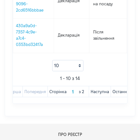
Декларація
2019
9096-
на посаду
2cd6516bbbae
430a9a0d-
7357-4c9e-
Після
Декларація
2018
a7c4-
звільнення
0353bd32417a
1 - 10 з 14
Перша
Попередня
Сторінка
з
2
Наступна
Остання
ПРО РЕЄСТР