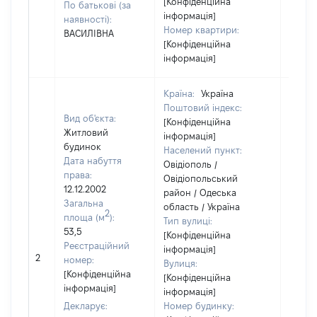
[Конфіденційна
По батькові (за
інформація]
наявності):
Номер квартири:
ВАСИЛІВНА
[Конфіденційна
інформація]
Країна:
Україна
Поштовий індекс:
Вид об'єкта:
[Конфіденційна
Житловий
інформація]
будинок
Населений пункт:
Дата набуття
Овідіополь /
права:
Овідіопольський
12.12.2002
район / Одеська
Загальна
область / Україна
2
площа (м
):
Тип вулиці:
53,5
[Конфіденційна
Реєстраційний
інформація]
2
[Не ві
номер:
Вулиця:
[Конфіденційна
[Конфіденційна
інформація]
інформація]
Декларує:
Номер будинку: