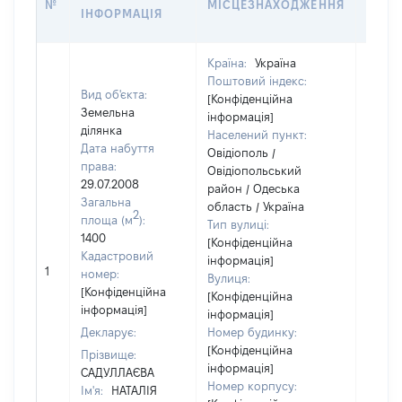
№
МІСЦЕЗНАХОДЖЕННЯ
НА Д
ІНФОРМАЦІЯ
НАБУ
Країна:
Україна
Поштовий індекс:
Вид об'єкта:
[Конфіденційна
Земельна
інформація]
ділянка
Населений пункт:
Дата набуття
Овідіополь /
права:
Овідіопольський
29.07.2008
район / Одеська
Загальна
область / Україна
2
площа (м
):
Тип вулиці:
1400
[Конфіденційна
Кадастровий
інформація]
1
[Не ві
номер:
Вулиця:
[Конфіденційна
[Конфіденційна
інформація]
інформація]
Декларує:
Номер будинку:
[Конфіденційна
Прізвище:
інформація]
САДУЛЛАЄВА
Номер корпусу:
Ім'я:
НАТАЛІЯ