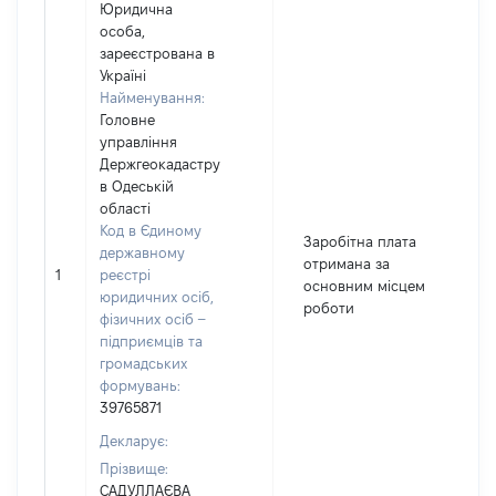
Юридична
особа,
зареєстрована в
Україні
Найменування:
Головне
управління
Держгеокадастру
в Одеській
області
Код в Єдиному
Заробітна плата
державному
отримана за
1
реєстрі
основним місцем
юридичних осіб,
роботи
фізичних осіб –
підприємців та
громадських
формувань:
39765871
Декларує:
Прізвище:
САДУЛЛАЄВА