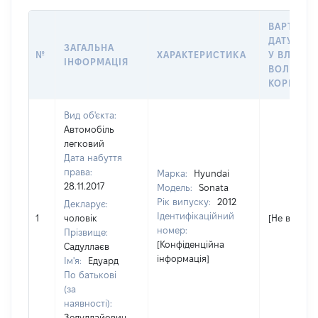
ВАРТІСТЬ
ДАТУ НАБ
ЗАГАЛЬНА
№
ХАРАКТЕРИСТИКА
У ВЛАСНІ
ІНФОРМАЦІЯ
ВОЛОДІН
КОРИСТУ
Вид об'єкта:
Автомобіль
легковий
Дата набуття
права:
Марка:
Hyundai
28.11.2017
Модель:
Sonata
Рік випуску:
2012
Декларує:
Ідентифікаційний
1
чоловік
[Не відомо]
номер:
Прізвище:
[Конфіденційна
Садуллаєв
інформація]
Ім'я:
Едуард
По батькові
(за
наявності):
Зедуллайович