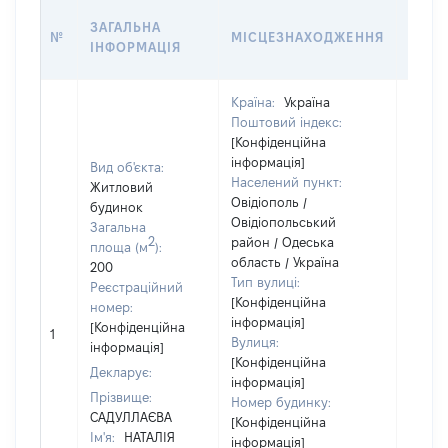
ЗВ'Я
ЗАГАЛЬНА
№
МІСЦЕЗНАХОДЖЕННЯ
СУБ'
ІНФОРМАЦІЯ
ДЕКЛ
Країна:
Україна
Поштовий індекс:
[Конфіденційна
інформація]
Вид об'єкта:
Населений пункт:
Житловий
Овідіополь /
будинок
Овідіопольський
Загальна
2
район / Одеська
Об'єкт
площа (м
):
область / Україна
повні
200
Тип вулиці:
частк
Реєстраційний
[Конфіденційна
побуд
номер:
інформація]
матері
[Конфіденційна
1
Вулиця:
за ко
інформація]
[Конфіденційна
суб'єк
Декларує:
інформація]
декла
Прізвище:
Номер будинку:
або ч
САДУЛЛАЄВА
[Конфіденційна
його сі
Ім'я:
НАТАЛІЯ
інформація]