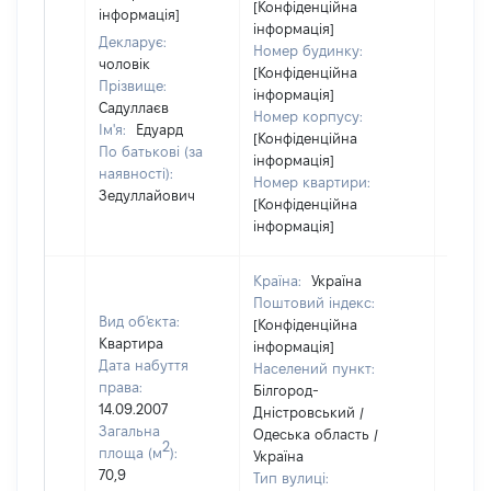
[Конфіденційна
інформація]
інформація]
Декларує:
Номер будинку:
чоловік
[Конфіденційна
Прізвище:
інформація]
Садуллаєв
Номер корпусу:
Ім'я:
Едуард
[Конфіденційна
По батькові (за
інформація]
наявності):
Номер квартири:
Зедуллайович
[Конфіденційна
інформація]
Країна:
Україна
Поштовий індекс:
Вид об'єкта:
[Конфіденційна
Квартира
інформація]
Дата набуття
Населений пункт:
права:
Білгород-
14.09.2007
Дністровський /
Загальна
Одеська область /
2
площа (м
):
Україна
70,9
Тип вулиці: