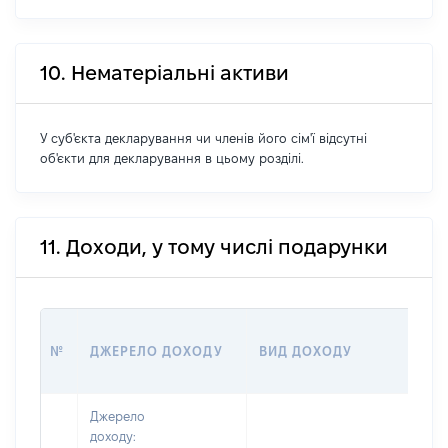
10. Нематеріальні активи
У суб'єкта декларування чи членів його сім'ї відсутні
об'єкти для декларування в цьому розділі.
11. Доходи, у тому числі подарунки
РО
№
ДЖЕРЕЛО ДОХОДУ
ВИД ДОХОДУ
(В
Джерело
доходу: