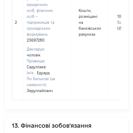
юридичних
осіб, фізичних
Кошти,
осіб –
розміщені
10000
2
підприємців та
на
Валюта:
громадських
банківських
USD
формувань:
рахунках
23697280
Декларує:
чоловік
Прізвище:
Садуллаєв
Ім'я:
Едуард
По батькові (за
наявності):
Зедуллайович
13. Фінансові зобов'язання