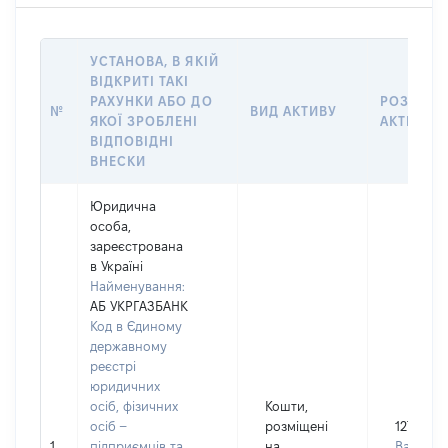
УСТАНОВА, В ЯКІЙ
ВІДКРИТІ ТАКІ
РАХУНКИ АБО ДО
РОЗМІР
№
ВИД АКТИВУ
ЯКОЇ ЗРОБЛЕНІ
АКТИВУ
ВІДПОВІДНІ
ВНЕСКИ
Юридична
особа,
зареєстрована
в Україні
Найменування:
АБ УКРГАЗБАНК
Код в Єдиному
державному
реєстрі
юридичних
осіб, фізичних
Кошти,
осіб –
розміщені
127000
1
підприємців та
на
Валюта: