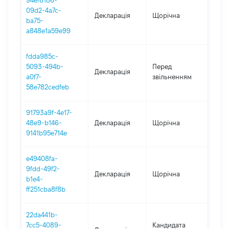
94ef6186-
09d2-4a7c-
Декларація
Щорічна
2021
ba75-
a848e1a59e99
fdda985c-
01.01
5093-494b-
Перед
Декларація
-
a0f7-
звільненням
05.0
58e782cedfeb
91793a9f-4e17-
48e9-b146-
Декларація
Щорічна
2020
9141b95e714e
e49408fa-
9fdd-49f2-
Декларація
Щорічна
2019
b1e4-
ff251cba8f8b
22da441b-
7cc5-4089-
Кандидата