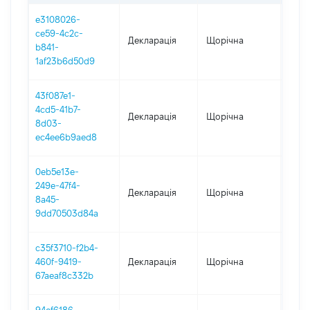
e3108026-
ce59-4c2c-
Декларація
Щорічна
2025
b841-
1af23b6d50d9
43f087e1-
4cd5-41b7-
Декларація
Щорічна
2024
8d03-
ec4ee6b9aed8
0eb5e13e-
249e-47f4-
Декларація
Щорічна
2023
8a45-
9dd70503d84a
c35f3710-f2b4-
460f-9419-
Декларація
Щорічна
2022
67aeaf8c332b