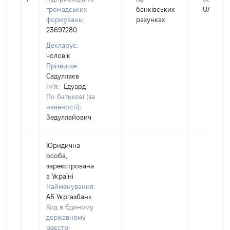
громадських
банківських
UAH
формувань:
рахунках
23697280
Декларує:
чоловік
Прізвище:
Садуллаєв
Ім'я:
Едуард
По батькові (за
наявності):
Зедуллайович
Юридична
особа,
зареєстрована
в Україні
Найменування:
АБ Укргазбанк
Код в Єдиному
державному
реєстрі