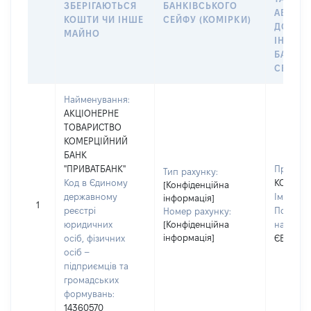
ЗБЕРІГАЮТЬСЯ
БАНКІВСЬКОГО
АБО М
КОШТИ ЧИ ІНШЕ
СЕЙФУ (КОМІРКИ)
ДО
МАЙНО
ІНДИВ
БАНКІ
СЕЙФУ 
Найменування:
АКЦІОНЕРНЕ
ТОВАРИСТВО
КОМЕРЦІЙНИЙ
БАНК
"ПРИВАТБАНК"
Прізвищ
Тип рахунку:
Код в Єдиному
КОМАР
[Конфіденційна
державному
Ім'я:
ЄГ
інформація]
1
реєстрі
По батьк
Номер рахунку:
юридичних
[Конфіденційна
наявност
інформація]
осіб, фізичних
ЄВГЕНІ
осіб –
підприємців та
громадських
формувань:
14360570