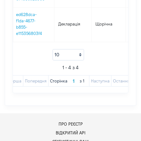
ed628dca-
f1da-4677-
Декларація
Щорічна
2022
b855-
e115356803f4
1 - 4 з 4
Перша
Попередня
Сторінка
з
1
Наступна
Остання
ПРО РЕЄСТР
ВІДКРИТИЙ АРІ