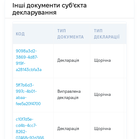
Інші документи суб'єкта
декларування
ТИП
ТИП
КОД
ПЕРІ
ДОКУМЕНТА
ДЕКЛАРАЦІЇ
9098a3d2-
3869-4d87-
Декларація
Щорічна
2025
919f-
a28143cbfa3a
5ff7b6d3-
997c-4b01-
Виправлена
Щорічна
2024
abaa-
декларація
fee5a20f4700
c10f7d5e-
cd4b-4cc7-
Декларація
Щорічна
2024
8262-
07468c92d366