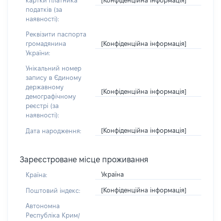
картки платника
податків (за
наявності):
Реквізити паспорта
[Конфіденційна інформація]
громадянина
України:
Унікальний номер
запису в Єдиному
державному
[Конфіденційна інформація]
демографічному
реєстрі (за
наявності):
[Конфіденційна інформація]
Дата народження:
Зареєстроване місце проживання
Україна
Країна:
[Конфіденційна інформація]
Поштовий індекс:
Автономна
Республіка Крим/