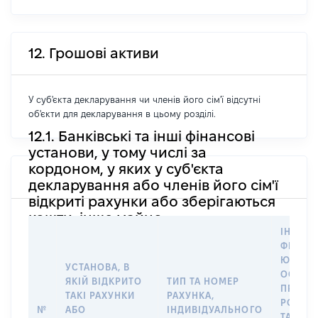
12. Грошові активи
У суб'єкта декларування чи членів його сім'ї відсутні
об'єкти для декларування в цьому розділі.
12.1. Банківські та інші фінансові
установи, у тому числі за
кордоном, у яких у суб'єкта
декларування або членів його сім'ї
відкриті рахунки або зберігаються
кошти, інше майно
ІНФОР
ФІЗИЧН
ЮРИДИ
УСТАНОВА, В
ОСОБУ,
ЯКІЙ ВІДКРИТО
ТИП ТА НОМЕР
ПРАВО
ТАКІ РАХУНКИ
РАХУНКА,
РОЗПО
№
АБО
ІНДИВІДУАЛЬНОГО
ТАКИМ