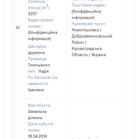
Загальна
Поштовий індекс:
2
площа (м
):
[Конфіденційна
3257
інформація]
Кадастровий
Населений пункт:
номер:
10
1
Новотишківка /
[Конфіденційна
Добровеличківський
інформація]
Район /
Декларує:
Кіровоградська
дружина
Область / Україна
Прізвище:
Тимошенко
Ім'я:
Надія
По батькові (за
наявності):
Іванівна
Вид об'єкта:
Земельна
ділянка
Дата набуття
права:
18.04.2014