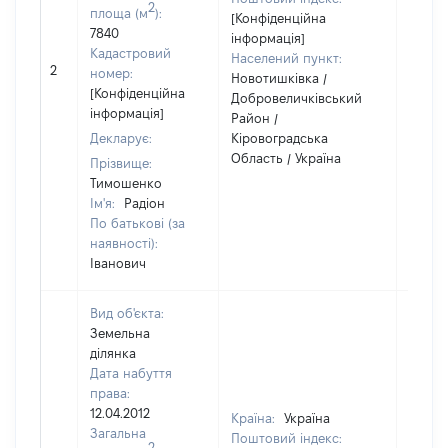
2
площа (м
):
[Конфіденційна
7840
інформація]
Кадастровий
Населений пункт:
2
1
номер:
Новотишківка /
[Конфіденційна
Добровеличківський
інформація]
Район /
Декларує:
Кіровоградська
Область / Україна
Прізвище:
Тимошенко
Ім'я:
Радіон
По батькові (за
наявності):
Іванович
Вид об'єкта:
Земельна
ділянка
Дата набуття
права:
12.04.2012
Країна:
Україна
Загальна
Поштовий індекс:
2