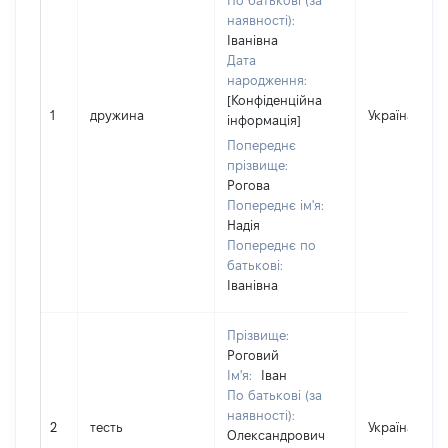
По батькові (за
наявності):
Іванівна
Дата
народження:
[Конфіденційна
1
дружина
Україна
інформація]
Попереднє
прізвище:
Рогова
Попереднє ім'я:
Надія
Попереднє по
батькові:
Іванівна
Прізвище:
Роговий
Ім'я:
Іван
По батькові (за
наявності):
2
тесть
Україна
Олександрович