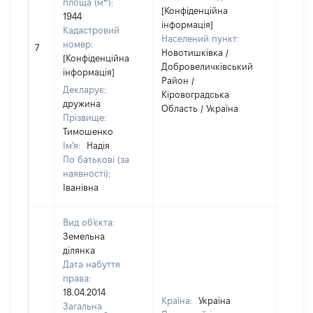
площа (м
):
[Конфіденційна
1944
інформація]
Кадастровий
Населений пункт:
номер:
7
1
Новотишківка /
[Конфіденційна
Добровеличківський
інформація]
Район /
Декларує:
Кіровоградська
дружина
Область / Україна
Прізвище:
Тимошенко
Ім'я:
Надія
По батькові (за
наявності):
Іванівна
Вид об'єкта:
Земельна
ділянка
Дата набуття
права:
18.04.2014
Країна:
Україна
Загальна