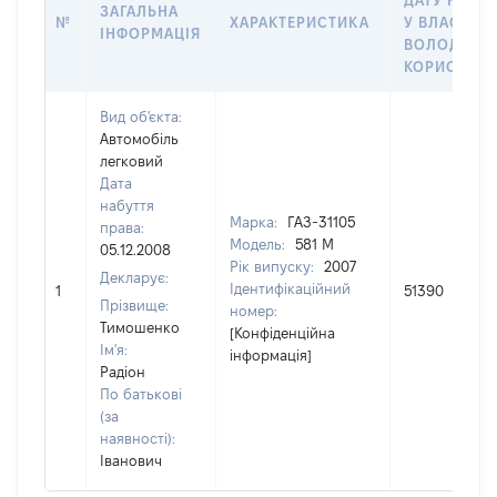
ДАТУ НАБУ
ЗАГАЛЬНА
№
ХАРАКТЕРИСТИКА
У ВЛАСНІСТ
ІНФОРМАЦІЯ
ВОЛОДІННЯ
КОРИСТУВ
Вид об'єкта:
Автомобіль
легковий
Дата
набуття
Марка:
ГАЗ-31105
права:
Модель:
581 М
05.12.2008
Рік випуску:
2007
Декларує:
Ідентифікаційний
1
51390
Прізвище:
номер:
Тимошенко
[Конфіденційна
Ім'я:
інформація]
Радіон
По батькові
(за
наявності):
Іванович