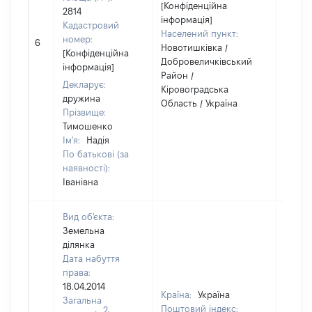
[Конфіденційна
2814
інформація]
Кадастровий
Населений пункт:
номер:
6
1
Новотишківка /
[Конфіденційна
Добровеличківський
інформація]
Район /
Декларує:
Кіровоградська
дружина
Область / Україна
Прізвище:
Тимошенко
Ім'я:
Надія
По батькові (за
наявності):
Іванівна
Вид об'єкта:
Земельна
ділянка
Дата набуття
права:
18.04.2014
Країна:
Україна
Загальна
Поштовий індекс:
2