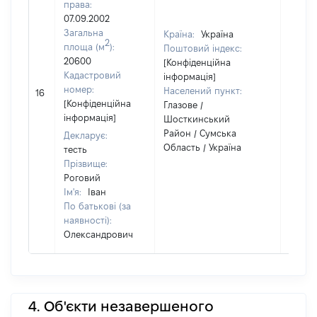
права:
07.09.2002
Загальна
Країна:
Україна
2
площа (м
):
Поштовий індекс:
20600
[Конфіденційна
Кадастровий
інформація]
номер:
Населений пункт:
16
1
[Конфіденційна
Глазове /
інформація]
Шосткинський
Район / Сумська
Декларує:
Область / Україна
тесть
Прізвище:
Роговий
Ім'я:
Іван
По батькові (за
наявності):
Олександрович
4. Об'єкти незавершеного