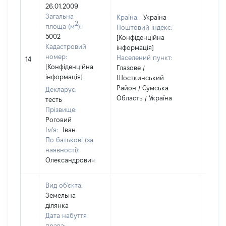
26.01.2009
Загальна
Країна:
Україна
2
площа (м
):
Поштовий індекс:
5002
[Конфіденційна
Кадастровий
інформація]
номер:
Населений пункт:
14
1
[Конфіденційна
Глазове /
інформація]
Шосткинський
Район / Сумська
Декларує:
Область / Україна
тесть
Прізвище:
Роговий
Ім'я:
Іван
По батькові (за
наявності):
Олександрович
Вид об'єкта:
Земельна
ділянка
Дата набуття
права: