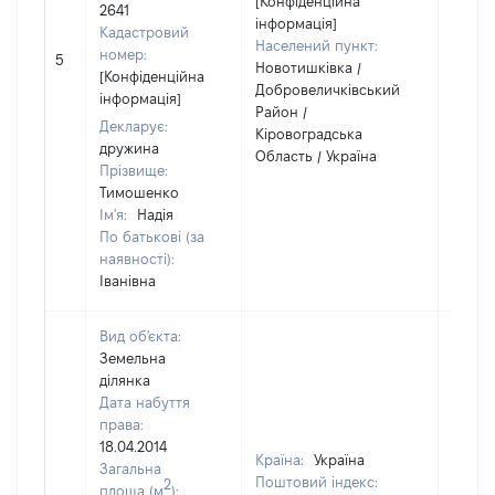
[Конфіденційна
2641
інформація]
Кадастровий
Населений пункт:
номер:
5
1
Новотишківка /
[Конфіденційна
Добровеличківський
інформація]
Район /
Декларує:
Кіровоградська
дружина
Область / Україна
Прізвище:
Тимошенко
Ім'я:
Надія
По батькові (за
наявності):
Іванівна
Вид об'єкта:
Земельна
ділянка
Дата набуття
права:
18.04.2014
Країна:
Україна
Загальна
Поштовий індекс:
2
площа (м
):