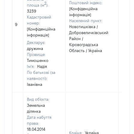
Поштовий індекс:
2
площа (м
):
[Конфіденційна
3239
інформація]
Кадастровий
Населений пункт:
номер:
9
1
Новотишківка /
[Конфіденційна
Добровеличківський
інформація]
Район /
Декларує:
Кіровоградська
дружина
Область / Україна
Прізвище:
Тимошенко
Ім'я:
Надія
По батькові (за
наявності):
Іванівна
Вид об'єкта:
Земельна
ділянка
Дата набуття
права:
18.04.2014
Країна:
Україна