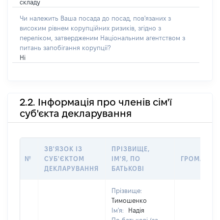
складу
Чи належить Ваша посада до посад, пов'язаних з
високим рівнем корупційних ризиків, згідно з
переліком, затвердженим Національним агентством з
питань запобігання корупції?
Ні
2.2. Інформація про членів сім'ї
суб'єкта декларування
ЗВ'ЯЗОК ІЗ
ПРІЗВИЩЕ,
№
СУБ'ЄКТОМ
ІМ'Я, ПО
ГРОМАДЯН
ДЕКЛАРУВАННЯ
БАТЬКОВІ
Прізвище:
Тимошенко
Ім'я:
Надія