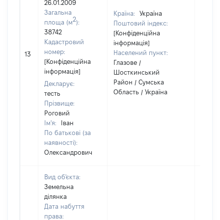
26.01.2009
Загальна
Країна:
Україна
2
площа (м
):
Поштовий індекс:
38742
[Конфіденційна
Кадастровий
інформація]
номер:
Населений пункт:
13
1
[Конфіденційна
Глазове /
інформація]
Шосткинський
Район / Сумська
Декларує:
Область / Україна
тесть
Прізвище:
Роговий
Ім'я:
Іван
По батькові (за
наявності):
Олександрович
Вид об'єкта:
Земельна
ділянка
Дата набуття
права: