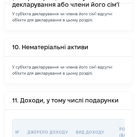
декларування або члени його сім’ї
У суб'єкта декларування чи членів його сім'ї відсутні
об'єкти для декларування в цьому розділі.
10. Нематеріальні активи
У суб'єкта декларування чи членів його сім'ї відсутні
об'єкти для декларування в цьому розділі.
11. Доходи, у тому числі подарунки
РОЗМІР
№
ДЖЕРЕЛО ДОХОДУ
ВИД ДОХОДУ
(ВАРТІС