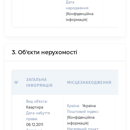
Дата
народження:
[Конфіденційна
інформація]
3. Об'єкти нерухомості
ВАРТ
ЗАГАЛЬНА
№
МІСЦЕЗНАХОДЖЕННЯ
НА Д
ІНФОРМАЦІЯ
НАБУ
Вид об'єкта:
Країна:
Україна
Квартира
Поштовий індекс:
Дата набуття
[Конфіденційна
права:
інформація]
06.12.2011
Населений пункт: