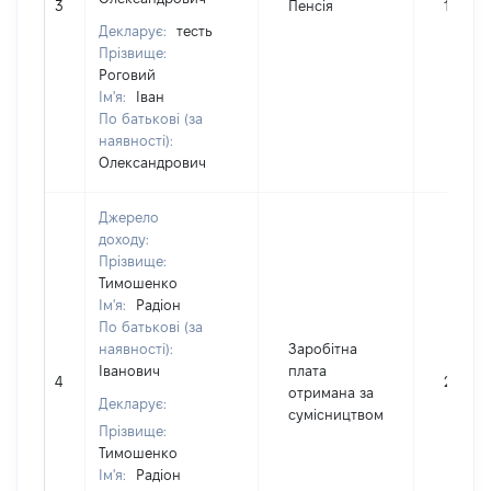
3
Пенсія
15600
Декларує:
тесть
Прізвище:
Роговий
Ім'я:
Іван
По батькові (за
наявності):
Олександрович
Джерело
доходу:
Прізвище:
Тимошенко
Ім'я:
Радіон
По батькові (за
наявності):
Заробітна
Іванович
плата
4
25883
отримана за
Декларує:
сумісництвом
Прізвище:
Тимошенко
Ім'я:
Радіон