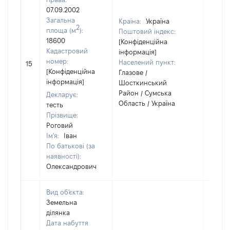
07.09.2002
Загальна
Країна:
Україна
2
площа (м
):
Поштовий індекс:
18600
[Конфіденційна
Кадастровий
інформація]
номер:
Населений пункт:
15
1
[Конфіденційна
Глазове /
інформація]
Шосткинський
Район / Сумська
Декларує:
Область / Україна
тесть
Прізвище:
Роговий
Ім'я:
Іван
По батькові (за
наявності):
Олександрович
Вид об'єкта:
Земельна
ділянка
Дата набуття