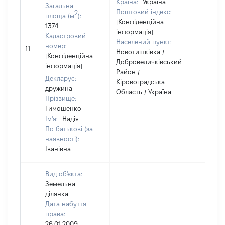
Країна:
Україна
Загальна
Поштовий індекс:
2
площа (м
):
[Конфіденційна
1374
інформація]
Кадастровий
Населений пункт:
номер:
11
1
Новотишківка /
[Конфіденційна
Добровеличківський
інформація]
Район /
Декларує:
Кіровоградська
дружина
Область / Україна
Прізвище:
Тимошенко
Ім'я:
Надія
По батькові (за
наявності):
Іванівна
Вид об'єкта:
Земельна
ділянка
Дата набуття
права:
26.01.2009