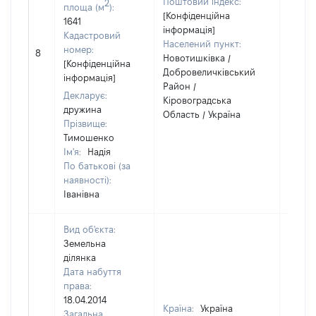
Поштовий індекс:
2
площа (м
):
[Конфіденційна
1641
інформація]
Кадастровий
Населений пункт:
номер:
8
1
Новотишківка /
[Конфіденційна
Добровеличківський
інформація]
Район /
Декларує:
Кіровоградська
дружина
Область / Україна
Прізвище:
Тимошенко
Ім'я:
Надія
По батькові (за
наявності):
Іванівна
Вид об'єкта:
Земельна
ділянка
Дата набуття
права:
18.04.2014
Країна:
Україна
Загальна