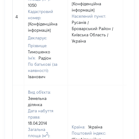
[Конфіденційна
1050
інформація]
Кадастровий
Населений пункт:
4
1
номер:
Русанів /
[Конфіденційна
Броварський Район /
інформація]
Київська Область /
Декларує:
Україна
Прізвище:
Тимошенко
Ім'я:
Радіон
По батькові (за
наявності):
Іванович
Вид об'єкта:
Земельна
ділянка
Дата набуття
права:
18.04.2014
Країна:
Україна
Загальна
Поштовий індекс:
2
площа (м
):