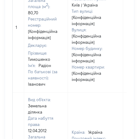
Загальна
2
Київ / Україна
площа (м
):
Тип вулиці:
80,70
[Конфіденційна
Реєстраційний
інформація]
номер:
1
1
Вулиця:
[Конфіденційна
[Конфіденційна
інформація]
інформація]
Декларує:
Номер будинку:
Прізвище:
[Конфіденційна
Тимошенко
інформація]
Ім'я:
Радіон
Номер квартири:
По батькові (за
[Конфіденційна
наявності):
інформація]
Іванович
Вид об'єкта:
Земельна
ділянка
Дата набуття
права:
12.04.2012
Країна:
Україна
Загальна
Поштовий індекс: