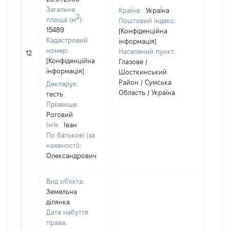
Загальна
Країна:
Україна
2
площа (м
):
Поштовий індекс:
15489
[Конфіденційна
Кадастровий
інформація]
номер:
Населений пункт:
12
1
[Конфіденційна
Глазове /
інформація]
Шосткинський
Район / Сумська
Декларує:
Область / Україна
тесть
Прізвище:
Роговий
Ім'я:
Іван
По батькові (за
наявності):
Олександрович
Вид об'єкта:
Земельна
ділянка
Дата набуття
права: