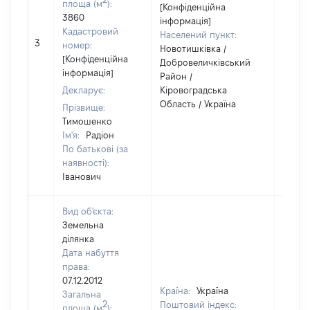
площа (м
):
[Конфіденційна
3860
інформація]
Кадастровий
Населений пункт:
3
1
номер:
Новотишківка /
[Конфіденційна
Добровеличківський
інформація]
Район /
Декларує:
Кіровоградська
Область / Україна
Прізвище:
Тимошенко
Ім'я:
Радіон
По батькові (за
наявності):
Іванович
Вид об'єкта:
Земельна
ділянка
Дата набуття
права:
07.12.2012
Країна:
Україна
Загальна
2
Поштовий індекс:
площа (м
):