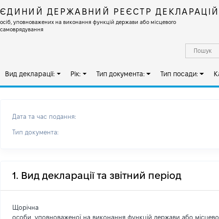
ЄДИНИЙ ДЕРЖАВНИЙ РЕЄСТР ДЕКЛАРАЦІ
осіб, уповноважених на виконання функцій держави або місцевого
самоврядування
Вид декларації:
Рік:
Тип документа:
Тип посади:
К
Дата та час подання:
Тип документа:
1. Вид декларації та звітний період
Щорічна
особи, уповноваженої на виконання функцій держави або місцев