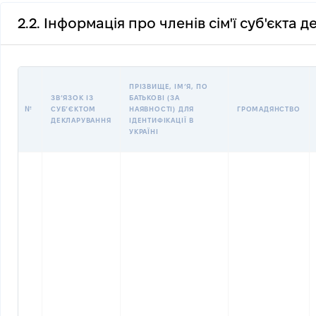
2.2. Інформація про членів сім'ї суб'єкта 
ПРІЗВИЩЕ, ІМʼЯ, ПО
ЗВʼЯЗОК ІЗ
БАТЬКОВІ (ЗА
№
СУБʼЄКТОМ
НАЯВНОСТІ) ДЛЯ
ГРОМАДЯНСТВО
ДЕКЛАРУВАННЯ
ІДЕНТИФІКАЦІЇ В
УКРАЇНІ