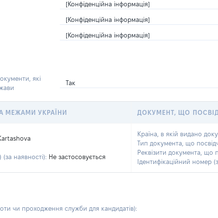
[Конфіденційна інформація]
[Конфіденційна інформація]
[Конфіденційна інформація]
окументи, які
Так
ржави
 ЗА МЕЖАМИ УКРАЇНИ
ДОКУМЕНТ, ЩО ПОСВІ
Країна, в якій видано док
Kartashova
Тип документа, що посвід
Реквізити документа, що 
 (за наявності):
Не застосовується
Ідентифікаційний номер (з
боти чи проходження служби для кандидатів)
: