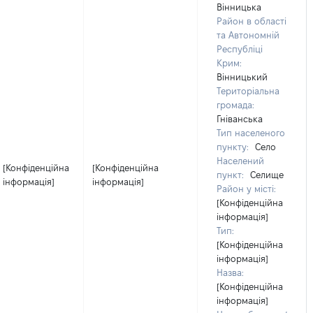
Вінницька
Район в області
та Автономній
Республіці
Крим:
Вінницький
Територіальна
громада:
Гніванська
Тип населеного
пункту:
Село
Населений
[Конфіденційна
[Конфіденційна
пункт:
Селище
інформація]
інформація]
Район у місті:
[Конфіденційна
інформація]
Тип:
[Конфіденційна
інформація]
Назва:
[Конфіденційна
інформація]