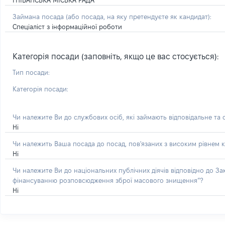
ГНІВАНСЬКА МІСЬКА РАДА
Займана посада
(або посада, на яку претендуєте як кандидат)
:
Спеціаліст з інформаційної роботи
Категорія посади (заповніть, якщо це вас стосується):
Тип посади:
Категорія посади:
Чи належите Ви до службових осіб, які займають відповідальне та
Ні
Чи належить Ваша посада до посад, пов'язаних з високим рівнем к
Ні
Чи належите Ви до національних публічних діячів відповідно до З
фінансуванню розповсюдження зброї масового знищення”?
Ні