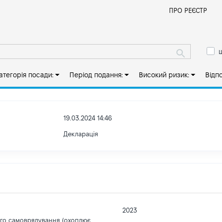
Й
ПРО РЕЄСТР
ш
атегорія посади:
Період подання:
Високий ризик:
Відп
19.03.2024 14:46
Декларація
2023
ого самоврядування (охоплює