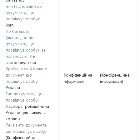
Kartashov
Ім’я (відповідно до
документа, що
посвідчує особу):
Ivan
По батькові
(відповідно до
документа, що
посвідчує особу) (за
наявності):
Не
застосовується
Країна, в якій видано
документ, що
[Конфіденційна
[Конфіденційна
посвідчує особу:
інформація]
інформація]
Україна
Тип документа, що
посвідчує особу:
Паспорт громадянина
України для виїзду за
кордон
Реквізити документа,
що посвідчує особу:
[Конфіденційна