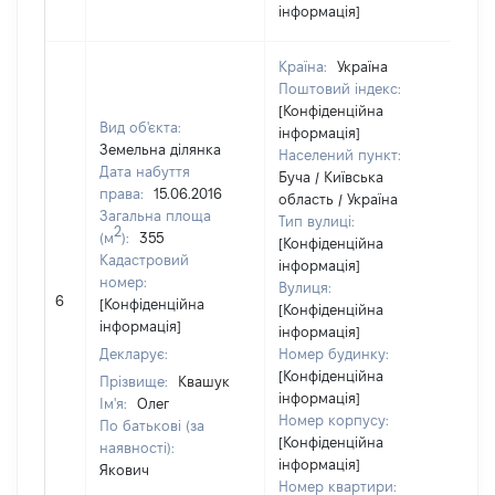
інформація]
Країна:
Україна
Поштовий індекс:
[Конфіденційна
Вид об'єкта:
інформація]
Земельна ділянка
Населений пункт:
Дата набуття
Буча / Київська
права:
15.06.2016
область / Україна
Загальна площа
Тип вулиці:
2
(м
):
355
[Конфіденційна
Кадастровий
інформація]
номер:
Вулиця:
[Н
6
[Конфіденційна
[Конфіденційна
ві
інформація]
інформація]
Декларує:
Номер будинку:
[Конфіденційна
Прізвище:
Квашук
інформація]
Ім'я:
Олег
Номер корпусу:
По батькові (за
[Конфіденційна
наявності):
інформація]
Якович
Номер квартири: