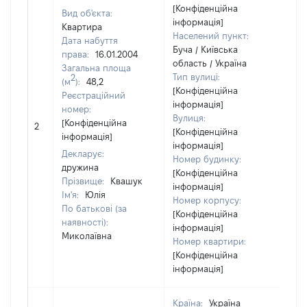
[Конфіденційна
Вид об'єкта:
інформація]
Квартира
Населений пункт:
Дата набуття
Буча / Київська
права:
16.01.2004
область / Україна
Загальна площа
Тип вулиці:
2
(м
):
48,2
[Конфіденційна
Реєстраційний
інформація]
номер:
Вулиця:
[Н
[Конфіденційна
2
[Конфіденційна
ві
інформація]
інформація]
Декларує:
Номер будинку:
дружина
[Конфіденційна
Прізвище:
Квашук
інформація]
Ім'я:
Юлія
Номер корпусу:
По батькові (за
[Конфіденційна
наявності):
інформація]
Миколаївна
Номер квартири:
[Конфіденційна
інформація]
Країна:
Україна