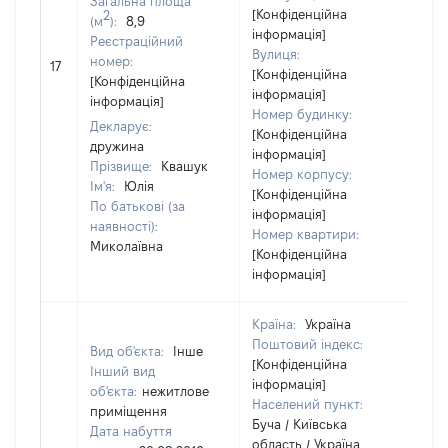
Загальна площа
[Конфіденційна
2
(м
):
8,9
інформація]
Реєстраційний
Вулиця:
[Н
номер:
17
[Конфіденційна
ві
[Конфіденційна
інформація]
інформація]
Номер будинку:
Декларує:
[Конфіденційна
дружина
інформація]
Прізвище:
Квашук
Номер корпусу:
Ім'я:
Юлія
[Конфіденційна
По батькові (за
інформація]
наявності):
Номер квартири:
Миколаївна
[Конфіденційна
інформація]
Країна:
Україна
Поштовий індекс:
Вид об'єкта:
Інше
[Конфіденційна
Інший вид
інформація]
об'єкта:
нежитлове
Населений пункт:
приміщення
Буча / Київська
Дата набуття
область / Україна