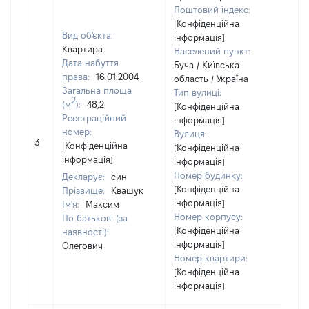
Поштовий індекс:
[Конфіденційна
Вид об'єкта:
інформація]
Квартира
Населений пункт:
Дата набуття
Буча / Київська
права:
16.01.2004
область / Україна
Загальна площа
Тип вулиці:
2
(м
):
48,2
[Конфіденційна
Реєстраційний
інформація]
номер:
Вулиця:
[Н
3
[Конфіденційна
[Конфіденційна
ві
інформація]
інформація]
Номер будинку:
Декларує:
син
[Конфіденційна
Прізвище:
Квашук
інформація]
Ім'я:
Максим
Номер корпусу:
По батькові (за
[Конфіденційна
наявності):
інформація]
Олегович
Номер квартири:
[Конфіденційна
інформація]