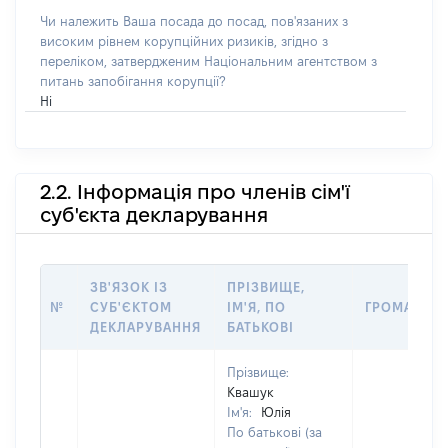
Чи належить Ваша посада до посад, пов'язаних з
високим рівнем корупційних ризиків, згідно з
переліком, затвердженим Національним агентством з
питань запобігання корупції?
Ні
2.2. Інформація про членів сім'ї
суб'єкта декларування
ЗВ'ЯЗОК ІЗ
ПРІЗВИЩЕ,
№
СУБ'ЄКТОМ
ІМ'Я, ПО
ГРОМАДЯН
ДЕКЛАРУВАННЯ
БАТЬКОВІ
Прізвище:
Квашук
Ім'я:
Юлія
По батькові (за