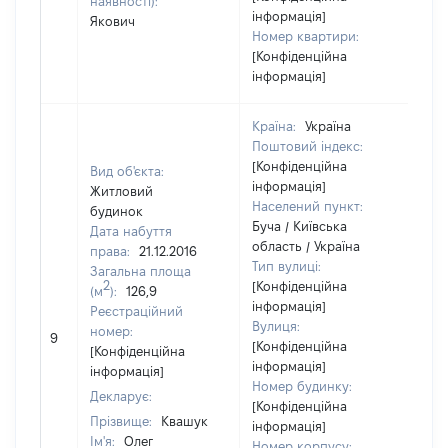
наявності):
інформація]
Якович
Номер квартири:
[Конфіденційна
інформація]
Країна:
Україна
Поштовий індекс:
[Конфіденційна
Вид об'єкта:
інформація]
Житловий
Населений пункт:
будинок
Буча / Київська
Дата набуття
область / Україна
права:
21.12.2016
Тип вулиці:
Загальна площа
2
[Конфіденційна
(м
):
126,9
інформація]
Реєстраційний
Вулиця:
[Н
номер:
9
[Конфіденційна
ві
[Конфіденційна
інформація]
інформація]
Номер будинку:
Декларує:
[Конфіденційна
Прізвище:
Квашук
інформація]
Ім'я:
Олег
Номер корпусу: