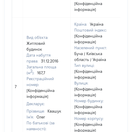
[Конфіденційна
інформація]
Країна:
Україна
Поштовий індекс:
[Конфіденційна
Вид об'єкта:
інформація]
Житловий
Населений пункт:
будинок
Буча / Київська
Дата набуття
область / Україна
права:
31.12.2016
Тип вулиці:
Загальна площа
2
[Конфіденційна
(м
):
167,7
інформація]
Реєстраційний
Вулиця:
[Н
номер:
7
[Конфіденційна
ві
[Конфіденційна
інформація]
інформація]
Номер будинку:
Декларує:
[Конфіденційна
Прізвище:
Квашук
інформація]
Ім'я:
Олег
Номер корпусу:
По батькові (за
[Конфіденційна
наявності):
інформація]