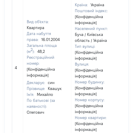
Країна:
Україна
Поштовий індекс:
[Конфіденційна
Вид об'єкта:
інформація]
Квартира
Населений пункт:
Дата набуття
Буча / Київська
права:
16.01.2004
область / Україна
Загальна площа
Тип вулиці:
2
(м
):
48,2
[Конфіденційна
Реєстраційний
інформація]
номер:
Вулиця:
[Н
4
[Конфіденційна
[Конфіденційна
ві
інформація]
інформація]
Номер будинку:
Декларує:
син
[Конфіденційна
Прізвище:
Квашук
інформація]
Ім'я:
Михайло
Номер корпусу:
По батькові (за
[Конфіденційна
наявності):
інформація]
Олегович
Номер квартири:
[Конфіденційна
інформація]