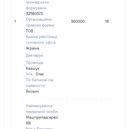
громадських
формувань:
32580573
Організаційно-
1
360000
18
правова форма:
ТОВ
Країна реєстрації
головного офіса:
Україна
Декларує:
Прізвище:
Квашук
Ім'я:
Олег
По батькові (за
наявності):
Якович
Найменування
юридичної особи:
Машприладсервіс
ХХІ
Код в Єдиному