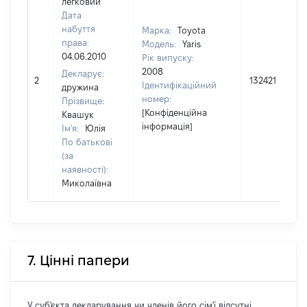
легковий
Дата
набуття
Марка:
Toyota
права:
Модель:
Yaris
04.06.2010
Рік випуску:
2008
Декларує:
2
132421
Ідентифікаційний
дружина
номер:
Прізвище:
[Конфіденційна
Квашук
інформація]
Ім'я:
Юлія
По батькові
(за
наявності):
Миколаївна
7. Цінні папери
У суб'єкта декларування чи членів його сім'ї відсутні