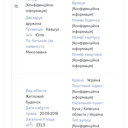
Вулиця:
[Н
[Конфіденційна
15
[Конфіденційна
ві
інформація]
інформація]
Декларує:
Номер будинку:
дружина
[Конфіденційна
Прізвище:
Квашук
інформація]
Ім'я:
Юлія
Номер корпусу:
По батькові (за
[Конфіденційна
наявності):
інформація]
Миколаївна
Номер квартири:
[Конфіденційна
інформація]
Країна:
Україна
Поштовий індекс:
Вид об'єкта:
[Конфіденційна
Житловий
інформація]
будинок
Населений пункт:
Дата набуття
Буча / Київська
права:
20.09.2016
область / Україна
Загальна площа
Тип вулиці:
2
(м
):
232,5
[Конфіденційна