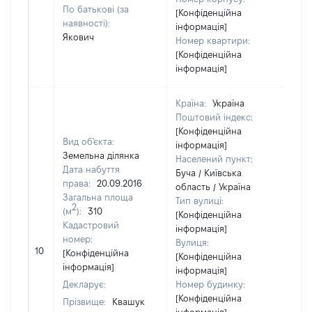
По батькові (за
[Конфіденційна
наявності):
інформація]
Якович
Номер квартири:
[Конфіденційна
інформація]
Країна:
Україна
Поштовий індекс:
[Конфіденційна
Вид об'єкта:
інформація]
Земельна ділянка
Населений пункт:
Дата набуття
Буча / Київська
права:
20.09.2016
область / Україна
Загальна площа
Тип вулиці:
2
(м
):
310
[Конфіденційна
Кадастровий
інформація]
номер:
Вулиця:
[Н
10
[Конфіденційна
[Конфіденційна
ві
інформація]
інформація]
Декларує:
Номер будинку:
[Конфіденційна
Прізвище:
Квашук