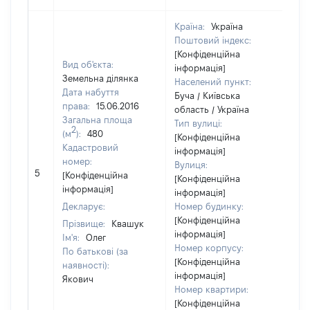
Країна:
Україна
Поштовий індекс:
[Конфіденційна
Вид об'єкта:
інформація]
Земельна ділянка
Населений пункт:
Дата набуття
Буча / Київська
права:
15.06.2016
область / Україна
Загальна площа
Тип вулиці:
2
(м
):
480
[Конфіденційна
Кадастровий
інформація]
номер:
Вулиця:
[Н
5
[Конфіденційна
[Конфіденційна
ві
інформація]
інформація]
Декларує:
Номер будинку:
[Конфіденційна
Прізвище:
Квашук
інформація]
Ім'я:
Олег
Номер корпусу:
По батькові (за
[Конфіденційна
наявності):
інформація]
Якович
Номер квартири:
[Конфіденційна