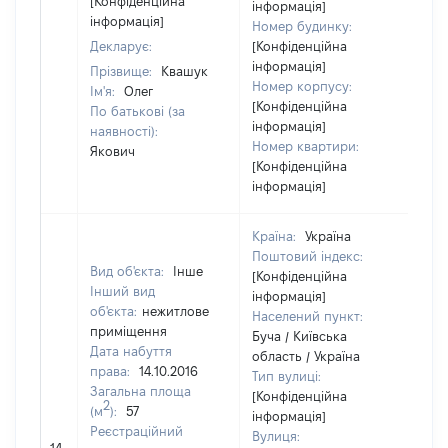
[Конфіденційна
інформація]
інформація]
Номер будинку:
Декларує:
[Конфіденційна
інформація]
Прізвище:
Квашук
Номер корпусу:
Ім'я:
Олег
[Конфіденційна
По батькові (за
інформація]
наявності):
Номер квартири:
Якович
[Конфіденційна
інформація]
Країна:
Україна
Поштовий індекс:
Вид об'єкта:
Інше
[Конфіденційна
Інший вид
інформація]
об'єкта:
нежитлове
Населений пункт:
приміщення
Буча / Київська
Дата набуття
область / Україна
права:
14.10.2016
Тип вулиці:
Загальна площа
[Конфіденційна
2
(м
):
57
інформація]
Реєстраційний
Вулиця:
[Н