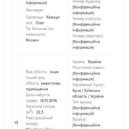
Номер будинку:
інформація]
[Конфіденційна
Декларує:
інформація]
Прізвище:
Квашук
Номер корпусу:
Ім'я:
Олег
[Конфіденційна
По батькові (за
інформація]
наявності):
Номер квартири:
Якович
[Конфіденційна
інформація]
Країна:
Україна
Поштовий індекс:
Вид об'єкта:
Інше
[Конфіденційна
Інший вид
інформація]
об'єкта:
нежитлове
Населений пункт:
приміщення
Буча / Київська
Дата набуття
область / Україна
права:
14.10.2016
Тип вулиці:
Загальна площа
[Конфіденційна
2
(м
):
22,3
інформація]
Реєстраційний
Вулиця:
[Н
13
номер:
[Конфіденційна
ві