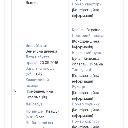
Якович
Номер квартири:
[Конфіденційна
інформація]
Країна:
Україна
Поштовий індекс:
[Конфіденційна
Вид об'єкта:
інформація]
Земельна ділянка
Населений пункт:
Дата набуття
Буча / Київська
права:
20.09.2016
область / Україна
Загальна площа
Тип вулиці:
2
(м
):
642
[Конфіденційна
Кадастровий
інформація]
номер:
Вулиця:
[Н
8
[Конфіденційна
[Конфіденційна
ві
інформація]
інформація]
Декларує:
Номер будинку:
[Конфіденційна
Прізвище:
Квашук
інформація]
Ім'я:
Олег
Номер корпусу:
По батькові (за
[Конфіденційна