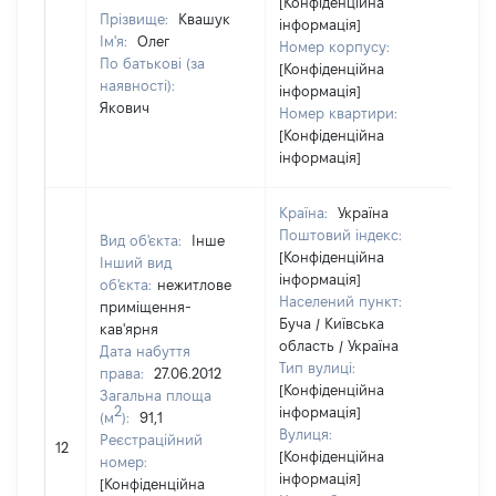
[Конфіденційна
Прізвище:
Квашук
інформація]
Ім'я:
Олег
Номер корпусу:
По батькові (за
[Конфіденційна
наявності):
інформація]
Якович
Номер квартири:
[Конфіденційна
інформація]
Країна:
Україна
Поштовий індекс:
Вид об'єкта:
Інше
[Конфіденційна
Інший вид
інформація]
об'єкта:
нежитлове
Населений пункт:
приміщення-
Буча / Київська
кав'ярня
область / Україна
Дата набуття
Тип вулиці:
права:
27.06.2012
[Конфіденційна
Загальна площа
2
інформація]
(м
):
91,1
Вулиця:
[Н
Реєстраційний
12
[Конфіденційна
ві
номер:
інформація]
[Конфіденційна