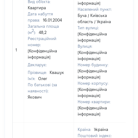
Вид об'єкта:
інформація]
Квартира
Населений пункт:
Дата набуття
Буча / Київська
права:
16.01.2004
область / Україна
Загальна площа
Тип вулиці:
2
(м
):
48,2
[Конфіденційна
Реєстраційний
інформація]
номер:
Вулиця:
[Н
1
[Конфіденційна
[Конфіденційна
ві
інформація]
інформація]
Декларує:
Номер будинку:
[Конфіденційна
Прізвище:
Квашук
інформація]
Ім'я:
Олег
Номер корпусу:
По батькові (за
[Конфіденційна
наявності):
інформація]
Якович
Номер квартири:
[Конфіденційна
інформація]
Країна:
Україна
Поштовий індекс: