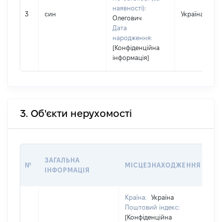
наявності):
3
син
Україна
Олегович
Дата
народження:
[Конфіденційна
інформація]
3. Об'єкти нерухомості
ВА
ЗАГАЛЬНА
№
МІСЦЕЗНАХОДЖЕННЯ
НА
ІНФОРМАЦІЯ
НА
Країна:
Україна
Поштовий індекс:
[Конфіденційна