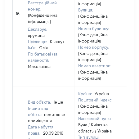
Реєстраційний
інформація]
номер:
Вулиця:
[Н
16
[Конфіденційна
[Конфіденційна
ві
інформація]
інформація]
Номер будинку:
Декларує:
[Конфіденційна
дружина
інформація]
Прізвище:
Квашук
Номер корпусу:
Ім'я:
Юлія
[Конфіденційна
По батькові (за
інформація]
наявності):
Номер квартири:
Миколаївна
[Конфіденційна
інформація]
Країна:
Україна
Поштовий індекс:
Вид об'єкта:
Інше
[Конфіденційна
Інший вид
інформація]
об'єкта:
нежитлове
Населений пункт:
приміщення
Буча / Київська
Дата набуття
область / Україна
права:
20.09.2016
Тип вулиці: