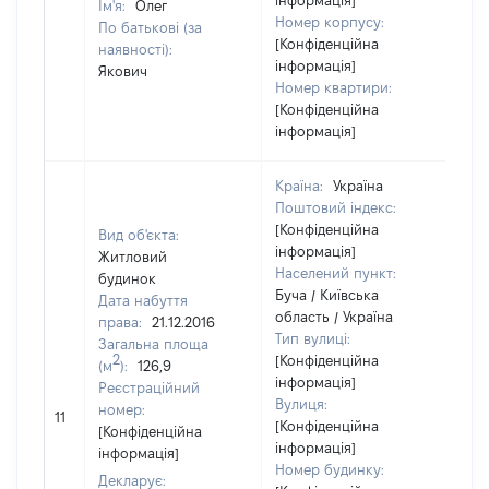
інформація]
Ім'я:
Олег
Номер корпусу:
По батькові (за
[Конфіденційна
наявності):
інформація]
Якович
Номер квартири:
[Конфіденційна
інформація]
Країна:
Україна
Поштовий індекс:
[Конфіденційна
Вид об'єкта:
інформація]
Житловий
Населений пункт:
будинок
Буча / Київська
Дата набуття
область / Україна
права:
21.12.2016
Тип вулиці:
Загальна площа
2
[Конфіденційна
(м
):
126,9
інформація]
Реєстраційний
Вулиця:
[Н
номер:
11
[Конфіденційна
ві
[Конфіденційна
інформація]
інформація]
Номер будинку:
Декларує: