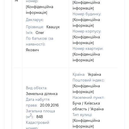
14
номер:
[Конфіденційна
ві
[Конфіденційна
інформація]
інформація]
Номер будинку:
Декларує:
[Конфіденційна
інформація]
Прізвище:
Квашук
Номер корпусу:
Ім'я:
Олег
[Конфіденційна
По батькові (за
інформація]
наявності):
Номер квартири:
Якович
[Конфіденційна
інформація]
Країна:
Україна
Поштовий індекс:
[Конфіденційна
Вид об'єкта:
інформація]
Земельна ділянка
Населений пункт:
Дата набуття
Буча / Київська
права:
20.09.2016
область / Україна
Загальна площа
Тип вулиці:
2
(м
):
848
[Конфіденційна
Кадастровий
інформація]
номер: