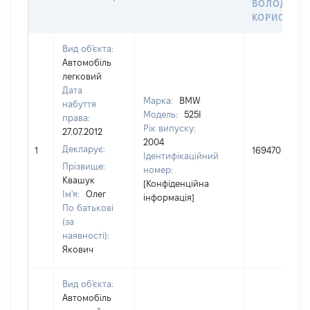
ВОЛОДІННЯ
КОРИСТУВ
Вид об'єкта:
Автомобіль
легковий
Дата
Марка:
BMW
набуття
Модель:
525І
права:
Рік випуску:
27.07.2012
2004
Декларує:
1
169470
Ідентифікаційний
Прізвище:
номер:
Квашук
[Конфіденційна
Ім'я:
Олег
інформація]
По батькові
(за
наявності):
Якович
Вид об'єкта:
Автомобіль