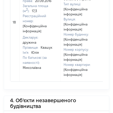
права:
20.09.2016
Тип вулиці:
Загальна площа
[Конфіденційна
2
(м
):
17,3
інформація]
Реєстраційний
Вулиця:
[Н
номер:
18
[Конфіденційна
ві
[Конфіденційна
інформація]
інформація]
Номер будинку:
Декларує:
[Конфіденційна
дружина
інформація]
Прізвище:
Квашук
Номер корпусу:
Ім'я:
Юлія
[Конфіденційна
По батькові (за
інформація]
наявності):
Номер квартири:
Миколаївна
[Конфіденційна
інформація]
4. Об'єкти незавершеного
будівництва