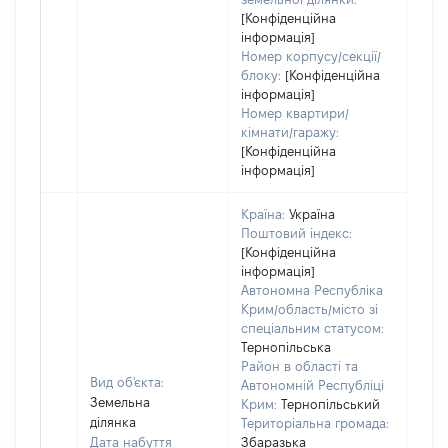
[Конфіденційна
інформація]
Номер корпусу/секції/
блоку:
[Конфіденційна
інформація]
Номер квартири/
кімнати/гаражу:
[Конфіденційна
інформація]
Країна:
Україна
Поштовий індекс:
[Конфіденційна
інформація]
Автономна Республіка
Крим/область/місто зі
спеціальним статусом:
Тернопільська
Район в області та
Вид об'єкта:
Автономній Республіці
Земельна
Крим:
Тернопільський
ділянка
Територіальна громада:
Дата набуття
Збаразька