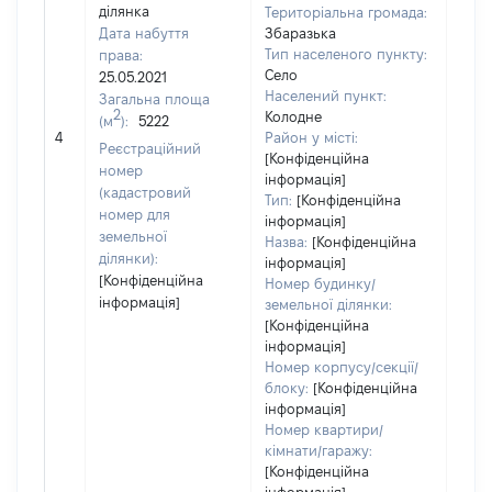
ділянка
Територіальна громада:
Дата набуття
Збаразька
Тип населеного пункту:
права:
Село
25.05.2021
Населений пункт:
Загальна площа
2
Колодне
(м
):
5222
[Не
4
Район у місті:
заст
Реєстраційний
[Конфіденційна
номер
інформація]
(кадастровий
Тип:
[Конфіденційна
номер для
інформація]
земельної
Назва:
[Конфіденційна
ділянки):
інформація]
[Конфіденційна
Номер будинку/
інформація]
земельної ділянки:
[Конфіденційна
інформація]
Номер корпусу/секції/
блоку:
[Конфіденційна
інформація]
Номер квартири/
кімнати/гаражу:
[Конфіденційна