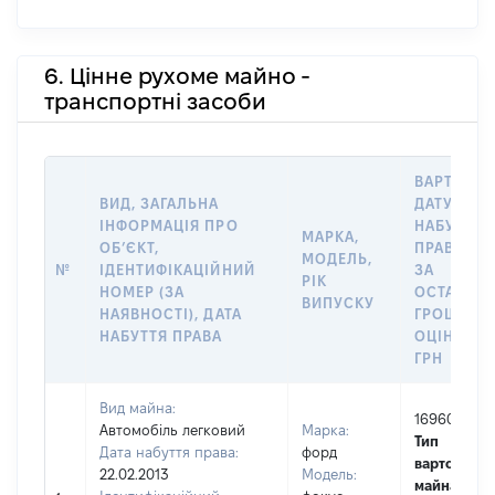
6. Цінне рухоме майно -
транспортні засоби
ВАРТІСТЬ
ВИД, ЗАГАЛЬНА
ДАТУ
ІНФОРМАЦІЯ ПРО
НАБУТТЯ
МАРКА,
ОБʼЄКТ,
ПРАВА АБ
МОДЕЛЬ,
№
ІДЕНТИФІКАЦІЙНИЙ
ЗА
РІК
НОМЕР (ЗА
ОСТАННЬ
ВИПУСКУ
НАЯВНОСТІ), ДАТА
ГРОШОВ
НАБУТТЯ ПРАВА
ОЦІНКОЮ,
ГРН
Вид майна:
169600
Автомобіль легковий
Марка:
Тип
Дата набуття права:
форд
вартості
22.02.2013
Модель:
майна:
це