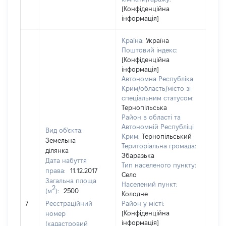
[Конфіденційна
інформація]
Країна:
Україна
Поштовий індекс:
[Конфіденційна
інформація]
Автономна Республіка
Крим/область/місто зі
спеціальним статусом:
Тернопільська
Район в області та
Автономній Республіці
Вид об'єкта:
Крим:
Тернопільський
Земельна
Територіальна громада:
ділянка
Збаразька
Дата набуття
Тип населеного пункту:
права:
11.12.2017
Село
Загальна площа
Населений пункт:
2
(м
):
2500
Колодне
[Не
7
Реєстраційний
Район у місті:
заст
[Конфіденційна
номер
інформація]
(кадастровий