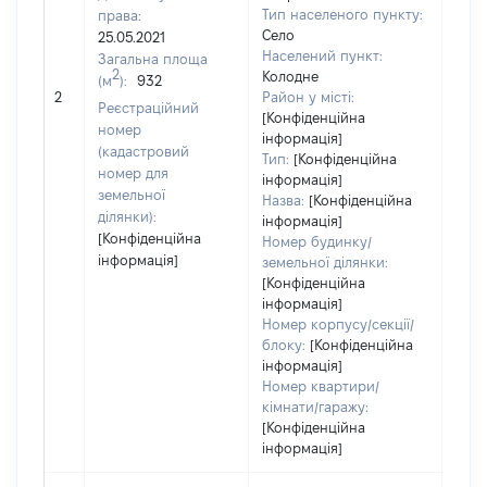
Тип населеного пункту:
права:
Село
25.05.2021
Населений пункт:
Загальна площа
2
Колодне
(м
):
932
[Не
2
Район у місті:
заст
Реєстраційний
[Конфіденційна
номер
інформація]
(кадастровий
Тип:
[Конфіденційна
номер для
інформація]
земельної
Назва:
[Конфіденційна
ділянки):
інформація]
[Конфіденційна
Номер будинку/
інформація]
земельної ділянки:
[Конфіденційна
інформація]
Номер корпусу/секції/
блоку:
[Конфіденційна
інформація]
Номер квартири/
кімнати/гаражу:
[Конфіденційна
інформація]