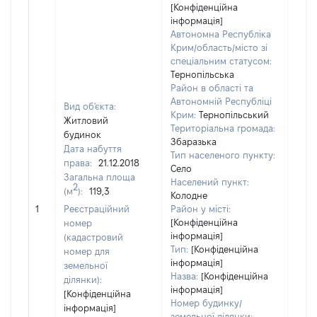
[Конфіденційна
інформація]
Автономна Республіка
Крим/область/місто зі
спеціальним статусом:
Тернопільська
Район в області та
Автономній Республіці
Вид об'єкта:
Крим:
Тернопільський
Житловий
Територіальна громада:
будинок
Збаразька
Дата набуття
Тип населеного пункту:
права:
21.12.2018
Село
Загальна площа
Населений пункт:
2
(м
):
119,3
Колодне
[Не
1
Реєстраційний
Район у місті:
заст
[Конфіденційна
номер
інформація]
(кадастровий
Тип:
[Конфіденційна
номер для
інформація]
земельної
Назва:
[Конфіденційна
ділянки):
інформація]
[Конфіденційна
Номер будинку/
інформація]
земельної ділянки: