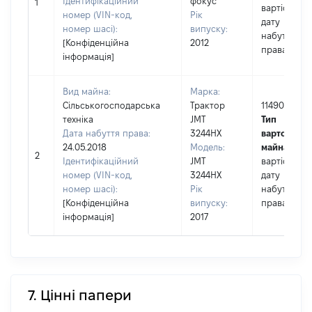
Ідентифікаційний
фокус
1
вартість на
номер (VIN-код,
Рік
дату
номер шасі):
випуску:
набуття
[Конфіденційна
2012
права
інформація]
Вид майна:
Марка:
Сільськогосподарська
Трактор
114900
техніка
JMT
Тип
Дата набуття права:
3244HX
вартості
24.05.2018
Модель:
майна:
це
2
Ідентифікаційний
JMT
вартість на
номер (VIN-код,
3244HX
дату
номер шасі):
Рік
набуття
[Конфіденційна
випуску:
права
інформація]
2017
7. Цінні папери