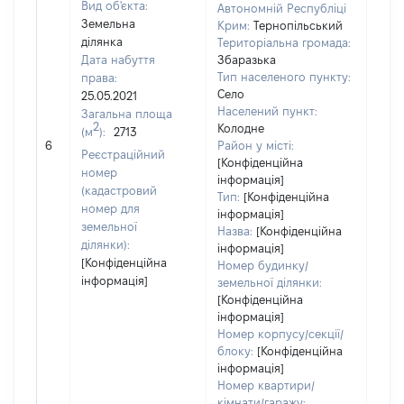
Вид об'єкта:
Автономній Республіці
Земельна
Крим:
Тернопільський
ділянка
Територіальна громада:
Дата набуття
Збаразька
Тип населеного пункту:
права:
Село
25.05.2021
Населений пункт:
Загальна площа
2
Колодне
(м
):
2713
[Не
6
Район у місті:
заст
Реєстраційний
[Конфіденційна
номер
інформація]
(кадастровий
Тип:
[Конфіденційна
номер для
інформація]
земельної
Назва:
[Конфіденційна
ділянки):
інформація]
[Конфіденційна
Номер будинку/
інформація]
земельної ділянки:
[Конфіденційна
інформація]
Номер корпусу/секції/
блоку:
[Конфіденційна
інформація]
Номер квартири/
кімнати/гаражу: