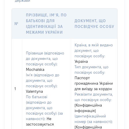
держави
ПРІЗВИЩЕ, ІМ’Я, ПО
БАТЬКОВІ ДЛЯ
ДОКУМЕНТ, ЩО
№
ІДЕНТИФІКАЦІЇ ЗА
ПОСВІДЧУЄ ОСОБУ
МЕЖАМИ УКРАЇНИ
Країна, в якій видано
документ, що
Прізвище (відповідно
посвідчує особу:
до документа, що
Україна
посвідчує особу):
Тип документа, що
Mochalska
посвідчує особу:
Ім’я (відповідно до
Паспорт
документа, що
громадянина України
посвідчує особу):
1
для виїзду за кордон
Valentyna
Реквізити документа,
По батькові
що посвідчує особу:
(відповідно до
[Конфіденційна
документа, що
інформація]
посвідчує особу) (за
Ідентифікаційний
наявності):
Не
номер (за наявності):
застосовується
[Конфіденційна