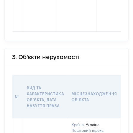
3. Об'єкти нерухомості
ВАР
ВИД ТА
ДАТ
ХАРАКТЕРИСТИКА
МІСЦЕЗНАХОДЖЕННЯ
ПРА
№
ОБʼЄКТА, ДАТА
ОБʼЄКТА
ОС
НАБУТТЯ ПРАВА
ГР
ОЦІ
Країна:
Україна
Поштовий індекс: