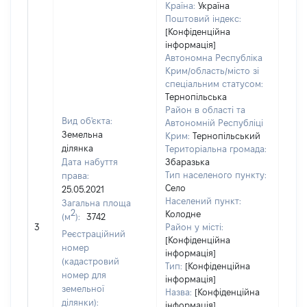
Країна:
Україна
Поштовий індекс:
[Конфіденційна
інформація]
Автономна Республіка
Крим/область/місто зі
спеціальним статусом:
Тернопільська
Район в області та
Вид об'єкта:
Автономній Республіці
Земельна
Крим:
Тернопільський
ділянка
Територіальна громада:
Дата набуття
Збаразька
Тип населеного пункту:
права:
Село
25.05.2021
Населений пункт:
Загальна площа
2
Колодне
(м
):
3742
[Не
3
Район у місті:
заст
Реєстраційний
[Конфіденційна
номер
інформація]
(кадастровий
Тип:
[Конфіденційна
номер для
інформація]
земельної
Назва:
[Конфіденційна
ділянки):
інформація]