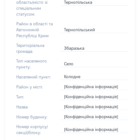
Тернопільська
область/місто зі
спеціальним
статусом:
Район в області та
Тернопільський
Автономній
Республіці Крим:
Територіальна
Збаразька
громада:
Тип населеного
Село
пункту:
Колодне
Населений пункт:
[Конфіденційна інформація]
Район у місті:
[Конфіденційна інформація]
Тип:
[Конфіденційна інформація]
Назва:
[Конфіденційна інформація]
Номер будинку:
Номер корпусу/
[Конфіденційна інформація]
секції/блоку: