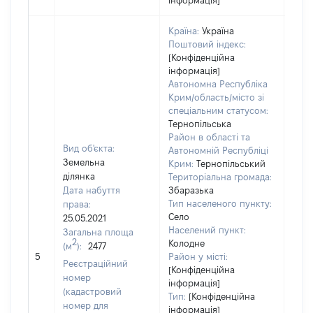
інформація]
Країна:
Україна
Поштовий індекс:
[Конфіденційна
інформація]
Автономна Республіка
Крим/область/місто зі
спеціальним статусом:
Тернопільська
Район в області та
Вид об'єкта:
Автономній Республіці
Земельна
Крим:
Тернопільський
ділянка
Територіальна громада:
Дата набуття
Збаразька
Тип населеного пункту:
права:
Село
25.05.2021
Населений пункт:
Загальна площа
2
Колодне
(м
):
2477
[Не
5
Район у місті:
заст
Реєстраційний
[Конфіденційна
номер
інформація]
(кадастровий
Тип:
[Конфіденційна
номер для
інформація]