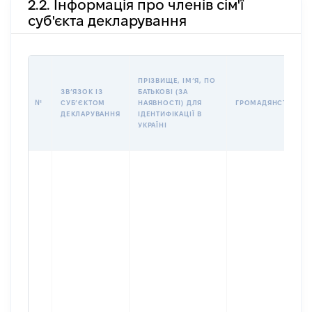
2.2. Інформація про членів сім'ї
суб'єкта декларування
ПРІЗВИЩЕ, ІМʼЯ, ПО
ЗВʼЯЗОК ІЗ
БАТЬКОВІ (ЗА
№
СУБʼЄКТОМ
НАЯВНОСТІ) ДЛЯ
ГРОМАДЯНСТВО
ДЕКЛАРУВАННЯ
ІДЕНТИФІКАЦІЇ В
УКРАЇНІ