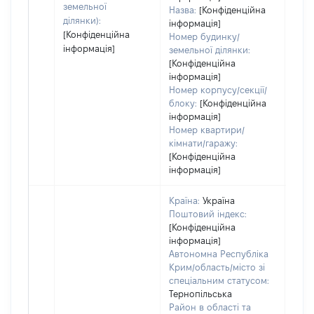
земельної
Назва:
[Конфіденційна
ділянки):
інформація]
[Конфіденційна
Номер будинку/
інформація]
земельної ділянки:
[Конфіденційна
інформація]
Номер корпусу/секції/
блоку:
[Конфіденційна
інформація]
Номер квартири/
кімнати/гаражу:
[Конфіденційна
інформація]
Країна:
Україна
Поштовий індекс:
[Конфіденційна
інформація]
Автономна Республіка
Крим/область/місто зі
спеціальним статусом:
Тернопільська
Район в області та