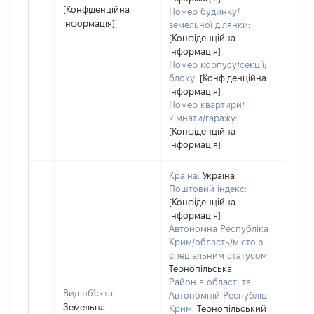
[Конфіденційна
Номер будинку/
інформація]
земельної ділянки:
[Конфіденційна
інформація]
Номер корпусу/секції/
блоку:
[Конфіденційна
інформація]
Номер квартири/
кімнати/гаражу:
[Конфіденційна
інформація]
Країна:
Україна
Поштовий індекс:
[Конфіденційна
інформація]
Автономна Республіка
Крим/область/місто зі
спеціальним статусом:
Тернопільська
Район в області та
Вид об'єкта:
Автономній Республіці
Земельна
Крим:
Тернопільський