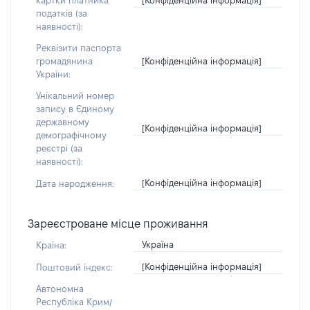
картки платника
податків (за
наявності):
Реквізити паспорта
[Конфіденційна інформація]
громадянина
України:
Унікальний номер
запису в Єдиному
державному
[Конфіденційна інформація]
демографічному
реєстрі (за
наявності):
[Конфіденційна інформація]
Дата народження:
Зареєстроване місце проживання
Україна
Країна:
[Конфіденційна інформація]
Поштовий індекс:
Автономна
Республіка Крим/