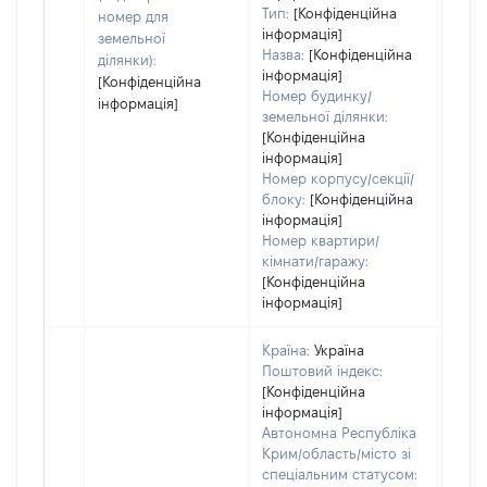
Тип:
[Конфіденційна
номер для
інформація]
земельної
Назва:
[Конфіденційна
ділянки):
інформація]
[Конфіденційна
Номер будинку/
інформація]
земельної ділянки:
[Конфіденційна
інформація]
Номер корпусу/секції/
блоку:
[Конфіденційна
інформація]
Номер квартири/
кімнати/гаражу:
[Конфіденційна
інформація]
Країна:
Україна
Поштовий індекс:
[Конфіденційна
інформація]
Автономна Республіка
Крим/область/місто зі
спеціальним статусом: