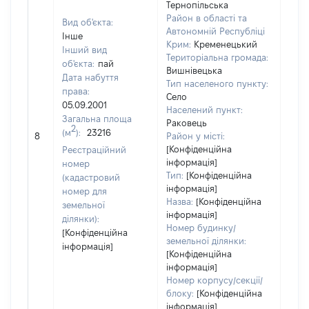
Тернопільська
Район в області та
Вид об'єкта:
Автономній Республіці
Інше
Крим:
Кременецький
Інший вид
Територіальна громада:
об'єкта:
пай
Вишнівецька
Дата набуття
Тип населеного пункту:
права:
Село
05.09.2001
Населений пункт:
Загальна площа
Раковець
[Не
2
(м
):
23216
8
Район у місті:
заст
[Конфіденційна
Реєстраційний
інформація]
номер
Тип:
[Конфіденційна
(кадастровий
інформація]
номер для
Назва:
[Конфіденційна
земельної
інформація]
ділянки):
Номер будинку/
[Конфіденційна
земельної ділянки:
інформація]
[Конфіденційна
інформація]
Номер корпусу/секції/
блоку:
[Конфіденційна
інформація]