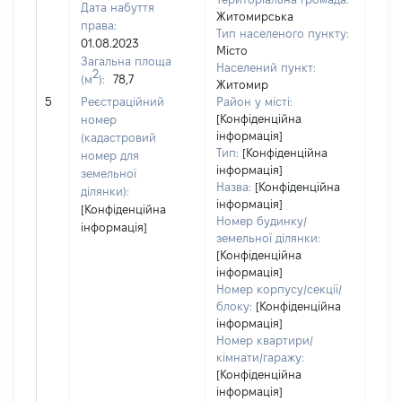
Дата набуття
Житомирська
права:
Тип населеного пункту:
1142
01.08.2023
Місто
Тип
Загальна площа
Населений пункт:
варт
2
(м
):
78,7
Житомир
обʼє
5
Реєстраційний
Район у місті:
варт
[Конфіденційна
номер
дату
інформація]
(кадастровий
набу
Тип:
[Конфіденційна
номер для
пра
інформація]
земельної
Назва:
[Конфіденційна
ділянки):
інформація]
[Конфіденційна
Номер будинку/
інформація]
земельної ділянки:
[Конфіденційна
інформація]
Номер корпусу/секції/
блоку:
[Конфіденційна
інформація]
Номер квартири/
кімнати/гаражу:
[Конфіденційна
інформація]