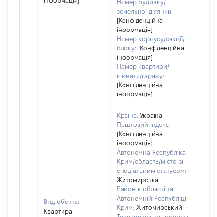
інформація]
Номер будинку/
земельної ділянки:
[Конфіденційна
інформація]
Номер корпусу/секції/
блоку:
[Конфіденційна
інформація]
Номер квартири/
кімнати/гаражу:
[Конфіденційна
інформація]
Країна:
Україна
Поштовий індекс:
[Конфіденційна
інформація]
Автономна Республіка
Крим/область/місто зі
спеціальним статусом:
Житомирська
Район в області та
Автономній Республіці
Вид об'єкта:
Крим:
Житомирський
Квартира
Територіальна громада: