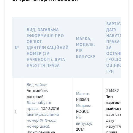
ВАРТІСТЬ Н
ВИД, ЗАГАЛЬНА
ДАТУ
ІНФОРМАЦІЯ ПРО
НАБУТТЯ
МАРКА,
ОБʼЄКТ,
ПРАВА АБО
МОДЕЛЬ,
№
ІДЕНТИФІКАЦІЙНИЙ
ЗА
РІК
НОМЕР (ЗА
ОСТАННЬО
ВИПУСКУ
НАЯВНОСТІ), ДАТА
ГРОШОВОЮ
НАБУТТЯ ПРАВА
ОЦІНКОЮ,
ГРН
Вид майна:
Автомобіль
213482
Марка:
легковий
Тип
NISSAN
Дата набуття
вартості
Модель:
права:
10.10.2019
майна:
це
ROGUE
1
Ідентифікаційний
вартість на
Рік
номер (VIN-код,
дату
випуску:
номер шасі):
набуття
2017
[Конфіденційна
права