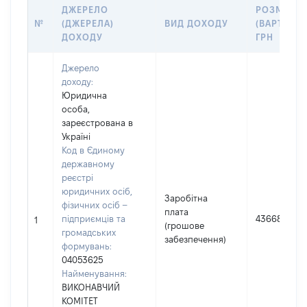
ДЖЕРЕЛО
РОЗМІР
№
(ДЖЕРЕЛА)
ВИД ДОХОДУ
(ВАРТІСТЬ)
ДОХОДУ
ГРН
Джерело
доходу:
Юридична
особа,
зареєстрована в
Україні
Код в Єдиному
державному
реєстрі
юридичних осіб,
Заробітна
фізичних осіб –
плата
підприємців та
436683
1
(грошове
громадських
забезпечення)
формувань:
04053625
Найменування:
ВИКОНАВЧИЙ
КОМІТЕТ