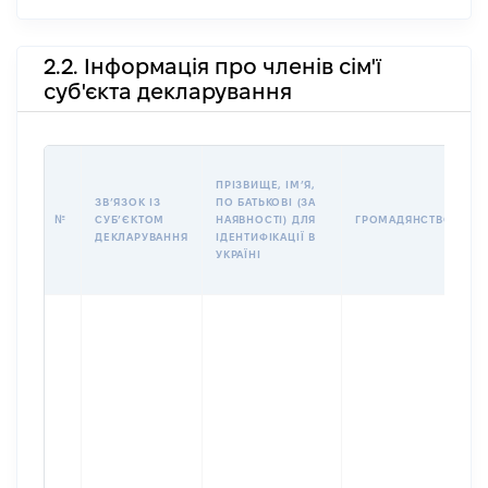
2.2. Інформація про членів сім'ї
суб'єкта декларування
П
ПРІЗВИЩЕ, ІМʼЯ,
Б
ЗВʼЯЗОК ІЗ
ПО БАТЬКОВІ (ЗА
І
№
СУБʼЄКТОМ
НАЯВНОСТІ) ДЛЯ
ГРОМАДЯНСТВО
М
ДЕКЛАРУВАННЯ
ІДЕНТИФІКАЦІЇ В
УКРАЇНІ