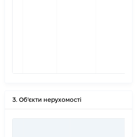
3. Об'єкти нерухомості
ВАР
ДАТ