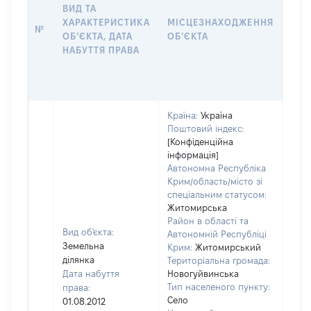
НАБ
ВИД ТА
ПРА
ХАРАКТЕРИСТИКА
МІСЦЕЗНАХОДЖЕННЯ
№
ЗА
ОБʼЄКТА, ДАТА
ОБʼЄКТА
ОС
НАБУТТЯ ПРАВА
ГР
ОЦІ
ГРН
Країна:
Україна
Поштовий індекс:
[Конфіденційна
інформація]
Автономна Республіка
Крим/область/місто зі
спеціальним статусом:
Житомирська
Район в області та
Вид об'єкта:
Автономній Республіці
Земельна
Крим:
Житомирський
ділянка
Територіальна громада:
Дата набуття
Новогуйвинська
Тип населеного пункту:
права:
Село
01.08.2012