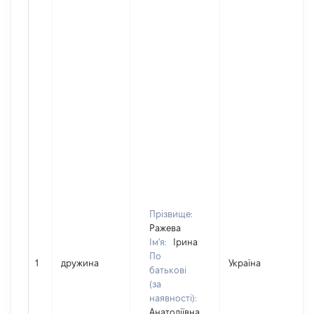
Прізвище:
Ражева
Ім'я:
Ірина
По
1
дружина
Україна
батькові
(за
наявності):
Анатоліївна