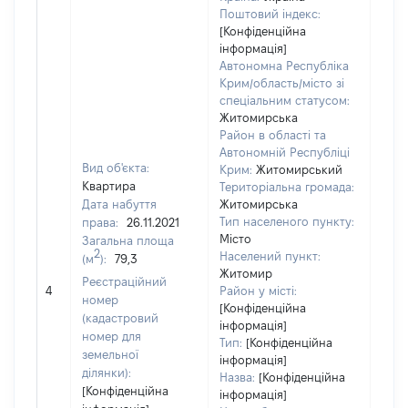
Поштовий індекс:
[Конфіденційна
інформація]
Автономна Республіка
Крим/область/місто зі
спеціальним статусом:
Житомирська
Район в області та
Автономній Республіці
Вид об'єкта:
Крим:
Житомирський
Квартира
Територіальна громада:
Дата набуття
Житомирська
Тип населеного пункту:
права:
26.11.2021
200
Місто
Загальна площа
Тип
2
Населений пункт:
(м
):
79,3
варт
Житомир
обʼє
Реєстраційний
4
Район у місті:
варт
номер
[Конфіденційна
дату
(кадастровий
інформація]
набу
номер для
Тип:
[Конфіденційна
пра
земельної
інформація]
ділянки):
Назва:
[Конфіденційна
[Конфіденційна
інформація]