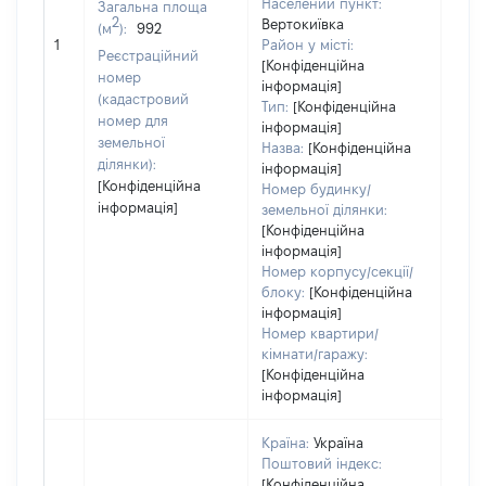
Населений пункт:
Загальна площа
2
Вертокиївка
(м
):
992
[Не 
1
Район у місті:
Реєстраційний
[Конфіденційна
номер
інформація]
(кадастровий
Тип:
[Конфіденційна
номер для
інформація]
земельної
Назва:
[Конфіденційна
ділянки):
інформація]
[Конфіденційна
Номер будинку/
інформація]
земельної ділянки:
[Конфіденційна
інформація]
Номер корпусу/секції/
блоку:
[Конфіденційна
інформація]
Номер квартири/
кімнати/гаражу:
[Конфіденційна
інформація]
Країна:
Україна
Поштовий індекс:
[Конфіденційна