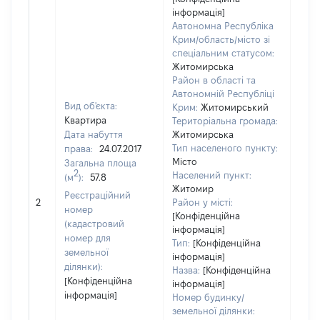
інформація]
Автономна Республіка
Крим/область/місто зі
спеціальним статусом:
Житомирська
Район в області та
Автономній Республіці
Вид об'єкта:
Крим:
Житомирський
Квартира
Територіальна громада:
Дата набуття
Житомирська
Тип населеного пункту:
права:
24.07.2017
609
Місто
Загальна площа
Тип
2
Населений пункт:
(м
):
57.8
варт
Житомир
обʼє
Реєстраційний
2
Район у місті:
варт
номер
[Конфіденційна
дату
(кадастровий
інформація]
набу
номер для
Тип:
[Конфіденційна
пра
земельної
інформація]
ділянки):
Назва:
[Конфіденційна
[Конфіденційна
інформація]
інформація]
Номер будинку/
земельної ділянки: