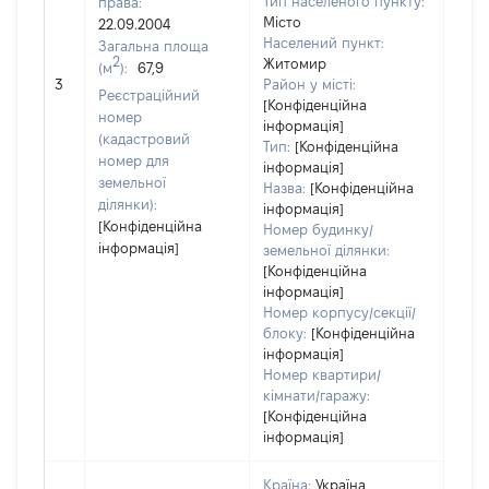
Тип населеного пункту:
права:
Місто
22.09.2004
Населений пункт:
Загальна площа
2
Житомир
(м
):
67,9
[Не 
3
Район у місті:
Реєстраційний
[Конфіденційна
номер
інформація]
(кадастровий
Тип:
[Конфіденційна
номер для
інформація]
земельної
Назва:
[Конфіденційна
ділянки):
інформація]
[Конфіденційна
Номер будинку/
інформація]
земельної ділянки:
[Конфіденційна
інформація]
Номер корпусу/секції/
блоку:
[Конфіденційна
інформація]
Номер квартири/
кімнати/гаражу:
[Конфіденційна
інформація]
Країна:
Україна