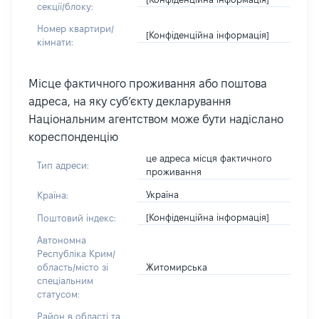
секції/блоку:
Номер квартири/
[Конфіденційна інформація]
кімнати:
Місце фактичного проживання або поштова
адреса, на яку суб’єкту декларування
Національним агентством може бути надіслано
кореспонденцію
це адреса місця фактичного
Тип адреси:
проживання
Україна
Країна:
[Конфіденційна інформація]
Поштовий індекс:
Автономна
Республіка Крим/
Житомирська
область/місто зі
спеціальним
статусом:
Район в області та