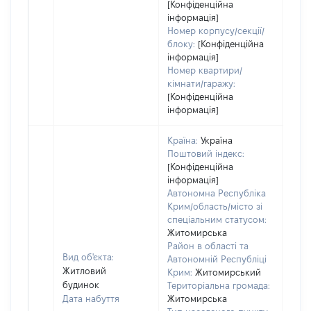
[Конфіденційна
інформація]
Номер корпусу/секції/
блоку:
[Конфіденційна
інформація]
Номер квартири/
кімнати/гаражу:
[Конфіденційна
інформація]
Країна:
Україна
Поштовий індекс:
[Конфіденційна
інформація]
Автономна Республіка
Крим/область/місто зі
спеціальним статусом:
Житомирська
Район в області та
Вид об'єкта:
Автономній Республіці
Житловий
Крим:
Житомирський
будинок
Територіальна громада:
Дата набуття
Житомирська