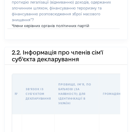
протидію легалізації (відмиванню) доходів, одержаних
злочинним шляхом, фінансуванню тероризму та
фінансуванню розповсюдження зброї масового
знищення”?
Члени керівних органів політичних партій
2.2. Інформація про членів сім'ї
суб'єкта декларування
ПРІЗВИЩЕ, ІМʼЯ, ПО
ЗВʼЯЗОК ІЗ
БАТЬКОВІ (ЗА
№
СУБʼЄКТОМ
НАЯВНОСТІ) ДЛЯ
ГРОМАДЯНСТВО
ДЕКЛАРУВАННЯ
ІДЕНТИФІКАЦІЇ В
УКРАЇНІ