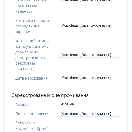
картки платника
податків (за
наявності):
Реквізити паспорта
[Конфіденційна інформація]
громадянина
України:
Унікальний номер
запису в Єдиному
державному
[Конфіденційна інформація]
демографічному
реєстрі (за
наявності):
[Конфіденційна інформація]
Дата народження:
Зареєстроване місце проживання
Україна
Країна:
[Конфіденційна інформація]
Поштовий індекс:
Автономна
Республіка Крим/