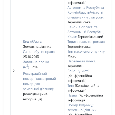
інформація]
Автономна Республіка
Крим/область/місто зі
спеціальним статусом:
Тернопільська
Район в області та
Автономній Республіці
Крим:
Тернопільський
Вид об'єкта:
Територіальна громада:
Земельна ділянка
Тернопільська
Тип населеного пункту:
Дата набуття права:
Місто
23.10.2013
Населений пункт:
Загальна площа
в
2
Тернопіль
(м
):
314
о
2
Район у місті:
в
Реєстраційний
[Конфіденційна
д
номер (кадастровий
інформація]
н
номер для
Тип:
[Конфіденційна
земельної ділянки):
інформація]
[Конфіденційна
Назва:
[Конфіденційна
інформація]
інформація]
Номер будинку/
земельної ділянки:
[Конфіденційна