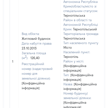
Автономна Республіка
Крим/область/місто зі
спеціальним статусом:
Тернопільська
Район в області та
Автономній Республіці
Крим:
Тернопільський
Вид об'єкта:
Територіальна громада:
Тернопільська
Житловий будинок
Тип населеного пункту:
Дата набуття права:
7
Місто
23.10.2013
Населений пункт:
Загальна площа
в
2
Тернопіль
(м
):
126,40
о
Район у місті:
1
в
Реєстраційний
[Конфіденційна
д
номер (кадастровий
інформація]
н
номер для
Тип:
[Конфіденційна
земельної ділянки):
інформація]
[Конфіденційна
Назва:
[Конфіденційна
інформація]
інформація]
Номер будинку/
земельної ділянки:
[Конфіденційна
інформація]