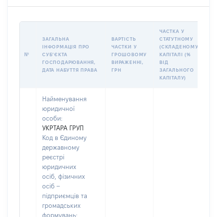
ЧАСТКА У
ЗАГАЛЬНА
ВАРТІСТЬ
СТАТУТНОМУ
І
ІНФОРМАЦІЯ ПРО
ЧАСТКИ У
(СКЛАДЕНОМУ)
П
№
СУБʼЄКТА
ГРОШОВОМУ
КАПІТАЛІ (%
К
ГОСПОДАРЮВАННЯ,
ВИРАЖЕННІ,
ВІД
П
ДАТА НАБУТТЯ ПРАВА
ГРН
ЗАГАЛЬНОГО
У
КАПІТАЛУ)
Найменування
юридичної
особи:
УКРТАРА ГРУП
Код в Єдиному
державному
реєстрі
юридичних
осіб, фізичних
осіб –
підприємців та
громадських
формувань:
Н