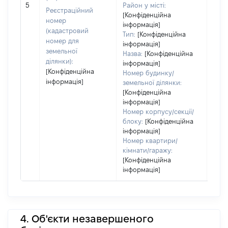
5
Район у місті:
заст
Реєстраційний
[Конфіденційна
номер
інформація]
(кадастровий
Тип:
[Конфіденційна
номер для
інформація]
земельної
Назва:
[Конфіденційна
ділянки):
інформація]
[Конфіденційна
Номер будинку/
інформація]
земельної ділянки:
[Конфіденційна
інформація]
Номер корпусу/секції/
блоку:
[Конфіденційна
інформація]
Номер квартири/
кімнати/гаражу:
[Конфіденційна
інформація]
4. Об'єкти незавершеного