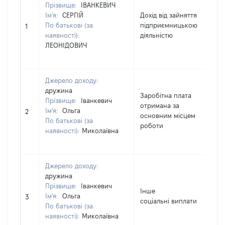
Прізвище:
ІВАНКЕВИЧ
Ім'я:
СЕРГІЙ
Дохід від зайняття
По батькові (за
підприємницькою
4
1
наявності):
діяльністю
ЛЕОНІДОВИЧ
Джерело доходу:
дружина
Заробітна плата
Прізвище:
Іванкевич
отримана за
Ім'я:
Ольга
2
2
основним місцем
По батькові (за
роботи
наявності):
Миколаївна
Джерело доходу:
дружина
Прізвище:
Іванкевич
Інше
Ім'я:
Ольга
2
3
соціальні виплати
По батькові (за
наявності):
Миколаївна