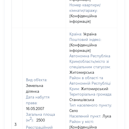
Номер квартири/
кімнати/гаражу:
[Конфіденційна
інформація]
Країна:
Україна
Поштовий індекс:
[Конфіденційна
інформація]
Автономна Республіка
Крим/область/місто зі
спеціальним статусом:
Житомирська
Район в області та
Вид об'єкта:
Автономній Республіці
Земельна
Крим:
Житомирський
ділянка
Територіальна громада:
Дата набуття
Станишівська
права:
Тип населеного пункту:
16.05.2007
Село
Загальна площа
Населений пункт:
Лука
2
(м
):
2500
[Не
Район у місті:
3
заст
[Конфіденційна
Реєстраційний