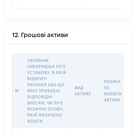
12. Грошові активи
ЗАГАЛЬНА
ІНФОРМАЦІЯ ПРО
УСТАНОВУ, В ЯКІЙ
ВІДКРИТІ
РОЗМІР
І
РАХУНКИ АБО ДО
ВИД
ТА
О
№
ЯКОЇ ЗРОБЛЕНІ
АКТИВУ
ВАЛЮТА
О
ВІДПОВІДНІ
АКТИВУ
ВНЕСКИ, ЧИ ПРО
ФІЗИЧНУ ОСОБУ,
ЯКІЙ ПОЗИЧЕНО
КОШТИ
В