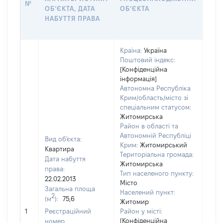
№
ОБʼЄКТА, ДАТА
ОБʼЄКТА
ОС
НАБУТТЯ ПРАВА
ГР
ОЦІ
Країна:
Україна
Поштовий індекс:
[Конфіденційна
інформація]
Автономна Республіка
Крим/область/місто зі
спеціальним статусом:
Житомирська
Район в області та
Автономній Республіці
Вид об'єкта:
Крим:
Житомирський
Квартира
Територіальна громада:
Дата набуття
Житомирська
права:
Тип населеного пункту:
22.02.2013
Місто
Загальна площа
2480
Населений пункт:
2
(м
):
75,6
Тип 
Житомир
обʼє
1
Реєстраційний
Район у місті:
варт
[Конфіденційна
номер