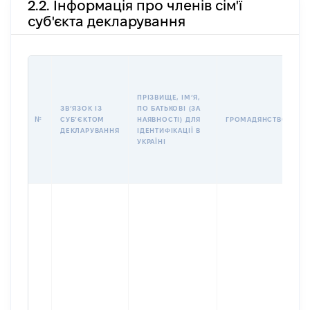
2.2. Інформація про членів сім'ї
суб'єкта декларування
П
І
Б
ПРІЗВИЩЕ, ІМʼЯ,
І
ЗВʼЯЗОК ІЗ
ПО БАТЬКОВІ (ЗА
№
СУБʼЄКТОМ
НАЯВНОСТІ) ДЛЯ
ГРОМАДЯНСТВО
У
ДЕКЛАРУВАННЯ
ІДЕНТИФІКАЦІЇ В
Д
УКРАЇНІ