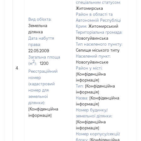
спеціальним статусом:
Житомирська
Район в області та
Вид об'єкта:
Автономній Республіці
Земельна
Крим:
Житомирський
ділянка
Територіальна громада:
Дата набуття
Новогуйвинська
Тип населеного пункту:
права:
Селище міського типу
22.05.2009
Населений пункт:
Загальна площа
2
Новогуйвинське
(м
):
1200
[Не
4
Район у місті:
заст
Реєстраційний
[Конфіденційна
номер
інформація]
(кадастровий
Тип:
[Конфіденційна
номер для
інформація]
земельної
Назва:
[Конфіденційна
ділянки):
інформація]
[Конфіденційна
Номер будинку/
інформація]
земельної ділянки:
[Конфіденційна
інформація]
Номер корпусу/секції/
блоку:
[Конфіденційна