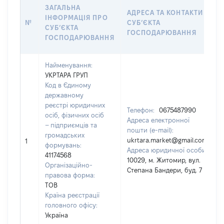
ЗАГАЛЬНА
АДРЕСА ТА КОНТАКТИ
ІНФОРМАЦІЯ ПРО
№
СУБʼЄКТА
СУБʼЄКТА
ГОСПОДАРЮВАННЯ
ГОСПОДАРЮВАННЯ
Найменування:
УКРТАРА ГРУП
Код в Єдиному
державному
реєстрі юридичних
Телефон:
0675487990
осіб, фізичних осіб
Адреса електронної
– підприємців та
пошти (e-mail):
громадських
ukrtara.market@gmail.com
1
формувань:
Адреса юридичної особи:
41174568
10029, м. Житомир, вул.
Організаційно-
Степана Бандери, буд. 7
правова форма:
ТОВ
Країна реєстрації
головного офісу:
Україна