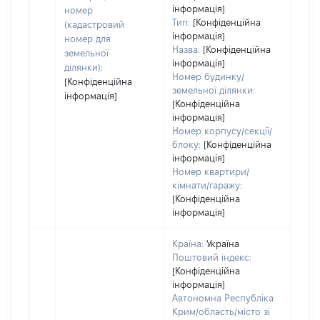
інформація]
номер
Тип:
[Конфіденційна
(кадастровий
інформація]
номер для
Назва:
[Конфіденційна
земельної
інформація]
ділянки):
Номер будинку/
[Конфіденційна
земельної ділянки:
інформація]
[Конфіденційна
інформація]
Номер корпусу/секції/
блоку:
[Конфіденційна
інформація]
Номер квартири/
кімнати/гаражу:
[Конфіденційна
інформація]
Країна:
Україна
Поштовий індекс:
[Конфіденційна
інформація]
Автономна Республіка
Крим/область/місто зі