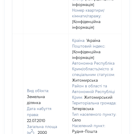
інформація]
Номер квартири/
кімнати/гаражу:
[Конфіденційна
інформація]
Країна:
Україна
Поштовий індекс:
[Конфіденційна
інформація]
Автономна Республіка
Крим/область/місто зі
спеціальним статусом:
Житомирська
Район в області та
Вид об'єкта:
Автономній Республіці
Земельна
Крим:
Житомирський
ділянка
Територіальна громада:
Дата набуття
Тетерівська
Тип населеного пункту:
права:
Село
22.07.2010
Населений пункт:
Загальна площа
2
Рудня-Пошта
(м
):
2000
[Не