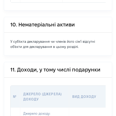
10. Нематеріальні активи
У суб'єкта декларування чи членів його сім'ї відсутні
об'єкти для декларування в цьому розділі.
11. Доходи, у тому числі подарунки
Р
ДЖЕРЕЛО (ДЖЕРЕЛА)
№
ВИД ДОХОДУ
(
ДОХОДУ
Г
Джерело доходу: