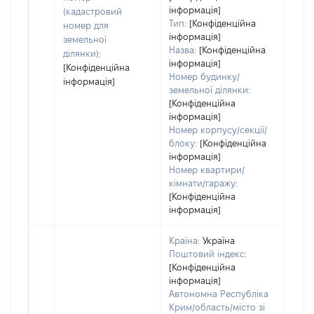
інформація]
набу
(кадастровий
Тип:
[Конфіденційна
номер для
інформація]
земельної
Назва:
[Конфіденційна
ділянки):
інформація]
[Конфіденційна
Номер будинку/
інформація]
земельної ділянки:
[Конфіденційна
інформація]
Номер корпусу/секції/
блоку:
[Конфіденційна
інформація]
Номер квартири/
кімнати/гаражу:
[Конфіденційна
інформація]
Країна:
Україна
Поштовий індекс:
[Конфіденційна
інформація]
Автономна Республіка
Крим/область/місто зі