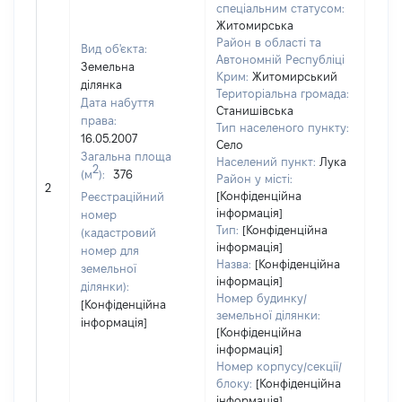
спеціальним статусом:
Житомирська
Район в області та
Вид об'єкта:
Автономній Республіці
Земельна
Крим:
Житомирський
ділянка
Територіальна громада:
Дата набуття
Станишівська
права:
Тип населеного пункту:
16.05.2007
Село
Загальна площа
Населений пункт:
Лука
2
(м
):
376
[Не
Район у місті:
2
заст
[Конфіденційна
Реєстраційний
інформація]
номер
Тип:
[Конфіденційна
(кадастровий
інформація]
номер для
Назва:
[Конфіденційна
земельної
інформація]
ділянки):
Номер будинку/
[Конфіденційна
земельної ділянки:
інформація]
[Конфіденційна
інформація]
Номер корпусу/секції/
блоку:
[Конфіденційна
інформація]