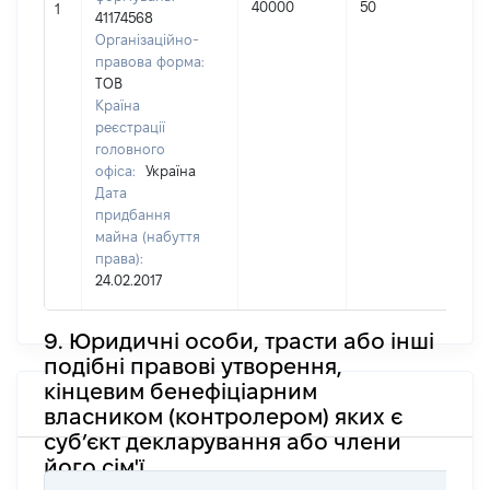
40000
50
1
41174568
п
Організаційно-
правова форма:
ТОВ
Країна
реєстрації
головного
офіса:
Україна
Дата
придбання
майна (набуття
права):
24.02.2017
9. Юридичні особи, трасти або інші
подібні правові утворення,
кінцевим бенефіціарним
власником (контролером) яких є
суб’єкт декларування або члени
його сім'ї