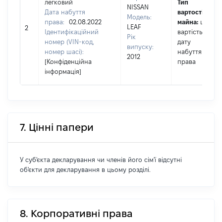
легковий
Тип
NISSAN
Дата набуття
вартості
Модель:
права:
02.08.2022
майна:
це
LEAF
2
Ідентифікаційний
вартість на
Рік
номер (VIN-код,
дату
випуску:
номер шасі):
набуття
2012
[Конфіденційна
права
інформація]
7. Цінні папери
У суб'єкта декларування чи членів його сім'ї відсутні
об'єкти для декларування в цьому розділі.
8. Корпоративні права