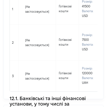
Розмір:
П
Готівкові
41500
[Не
І
1
кошти
Валюта:
застосовується]
П
USD
н
В
Розмір:
д
Готівкові
7500
П
[Не
2
кошти
Валюта:
І
застосовується]
USD
П
н
В
Розмір:
П
Готівкові
120000
[Не
І
3
кошти
Валюта:
застосовується]
П
UAH
н
12.1. Банківські та інші фінансові
установи, у тому числі за