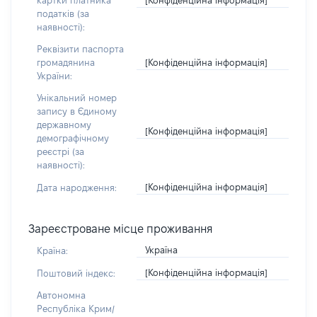
картки платника
податків (за
наявності):
Реквізити паспорта
[Конфіденційна інформація]
громадянина
України:
Унікальний номер
запису в Єдиному
державному
[Конфіденційна інформація]
демографічному
реєстрі (за
наявності):
[Конфіденційна інформація]
Дата народження:
Зареєстроване місце проживання
Україна
Країна:
[Конфіденційна інформація]
Поштовий індекс:
Автономна
Республіка Крим/