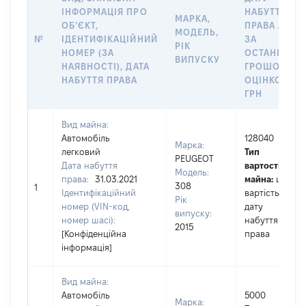
ІНФОРМАЦІЯ ПРО
НАБУТТЯ
МАРКА,
ОБʼЄКТ,
ПРАВА АБО
МОДЕЛЬ,
№
ІДЕНТИФІКАЦІЙНИЙ
ЗА
РІК
НОМЕР (ЗА
ОСТАННЬО
ВИПУСКУ
НАЯВНОСТІ), ДАТА
ГРОШОВОЮ
НАБУТТЯ ПРАВА
ОЦІНКОЮ,
ГРН
Вид майна:
Автомобіль
128040
Марка:
легковий
Тип
PEUGEOT
Дата набуття
вартості
Модель:
права:
31.03.2021
майна:
це
308
1
Ідентифікаційний
вартість на
Рік
номер (VIN-код,
дату
випуску:
номер шасі):
набуття
2015
[Конфіденційна
права
інформація]
Вид майна:
Автомобіль
5000
Марка: