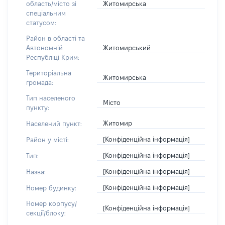
Житомирська
область/місто зі
спеціальним
статусом:
Район в області та
Житомирський
Автономній
Республіці Крим:
Територіальна
Житомирська
громада:
Тип населеного
Місто
пункту:
Житомир
Населений пункт:
[Конфіденційна інформація]
Район у місті:
[Конфіденційна інформація]
Тип:
[Конфіденційна інформація]
Назва:
[Конфіденційна інформація]
Номер будинку:
Номер корпусу/
[Конфіденційна інформація]
секції/блоку: