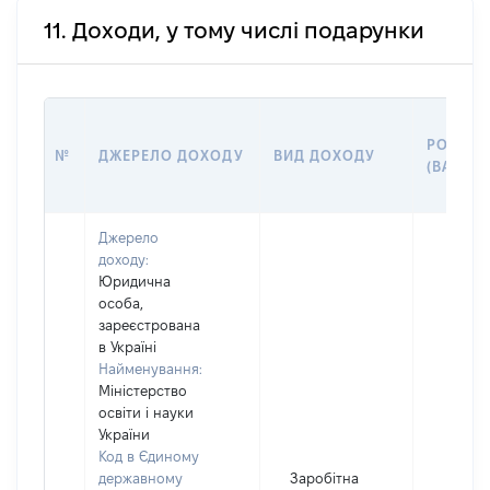
11. Доходи, у тому числі подарунки
РОЗМІР
№
ДЖЕРЕЛО ДОХОДУ
ВИД ДОХОДУ
(ВАРТІС
Джерело
доходу:
Юридична
особа,
зареєстрована
в Україні
Найменування:
Міністерство
освіти і науки
України
Код в Єдиному
державному
Заробітна