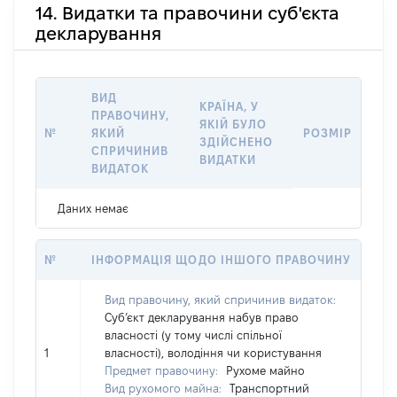
14. Видатки та правочини суб'єкта
декларування
ВИД
КРАЇНА, У
ПРАВОЧИНУ,
ЯКІЙ БУЛО
№
ЯКИЙ
РОЗМІР
ЗДІЙСНЕНО
СПРИЧИНИВ
ВИДАТКИ
ВИДАТОК
Даних немає
№
ІНФОРМАЦІЯ ЩОДО ІНШОГО ПРАВОЧИНУ
Вид правочину, який спричинив видаток:
Суб’єкт декларування набув право
власності (у тому числі спільної
1
власності), володіння чи користування
Предмет правочину:
Рухоме майно
Вид рухомого майна:
Транспортний