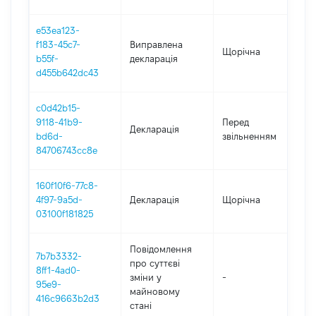
e53ea123-
f183-45c7-
Виправлена
Щорічна
2
b55f-
декларація
d455b642dc43
c0d42b15-
01
9118-41b9-
Перед
Декларація
-
bd6d-
звільненням
0
84706743cc8e
160f10f6-77c8-
4f97-9a5d-
Декларація
Щорічна
2
03100f181825
Повідомлення
7b7b3332-
про суттєві
8ff1-4ad0-
зміни y
-
2
95e9-
майновому
416c9663b2d3
стані