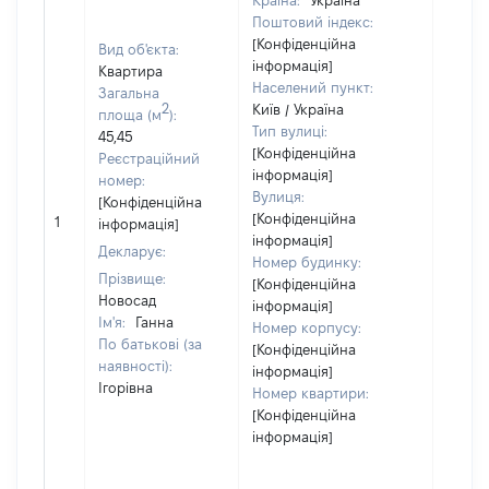
Країна:
Україна
право
Поштовий індекс:
отрим
[Конфіденційна
Вид об'єкта:
доходу
інформація]
Квартира
такого
Населений пункт:
Загальна
або м
2
Київ / Україна
площа (м
):
чи
Тип вулиці:
45,45
опосе
[Конфіденційна
Реєстраційний
(чере
інформація]
номер:
фізич
Вулиця:
[Конфіденційна
юриди
[Конфіденційна
1
інформація]
вчиня
інформація]
такого
Декларує:
Номер будинку:
дії, т
Прізвище:
[Конфіденційна
зміст
Новосад
інформація]
здійс
Ім'я:
Ганна
Номер корпусу:
права
По батькові (за
[Конфіденційна
розпо
наявності):
інформація]
ним.
Ігорівна
Номер квартири:
Власн
[Конфіденційна
Юрид
інформація]
особа
зареє