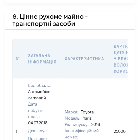
6. Цінне рухоме майно -
транспортні засоби
ВАРТІСТЬ Н
ДАТУ НАБУ
ЗАГАЛЬНА
№
ХАРАКТЕРИСТИКА
У ВЛАСНІСТ
ІНФОРМАЦІЯ
ВОЛОДІННЯ
КОРИСТУВ
Вид об'єкта:
Автомобіль
легковий
Дата
набуття
Марка:
Toyota
права:
Модель:
Yaris
04.07.2018
Рік випуску:
2016
Декларує:
Ідентифікаційний
1
25000
номер:
Прізвище: