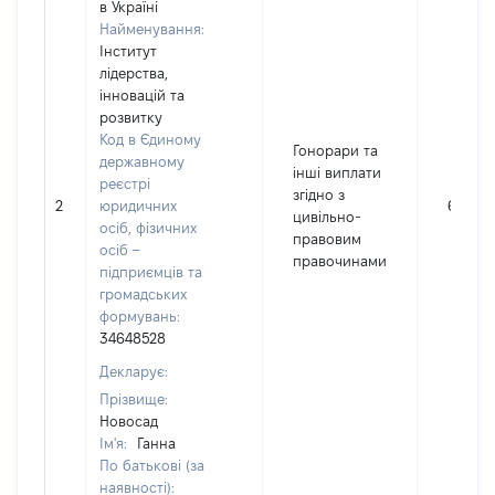
в Україні
Найменування:
Інститут
лідерства,
інновацій та
розвитку
Код в Єдиному
Гонорари та
державному
інші виплати
реєстрі
згідно з
2
юридичних
6913
цивільно-
осіб, фізичних
правовим
осіб –
правочинами
підприємців та
громадських
формувань:
34648528
Декларує:
Прізвище:
Новосад
Ім'я:
Ганна
По батькові (за
наявності):