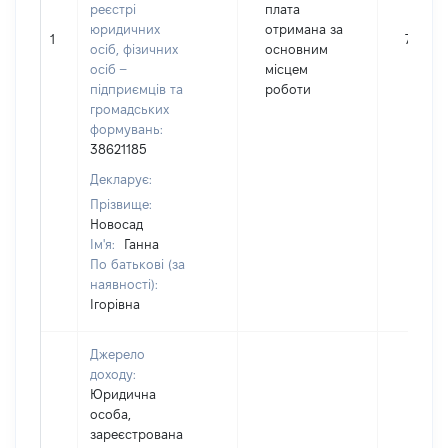
реєстрі
плата
юридичних
отримана за
1
74669
осіб, фізичних
основним
осіб –
місцем
підприємців та
роботи
громадських
формувань:
38621185
Декларує:
Прізвище:
Новосад
Ім'я:
Ганна
По батькові (за
наявності):
Ігорівна
Джерело
доходу:
Юридична
особа,
зареєстрована