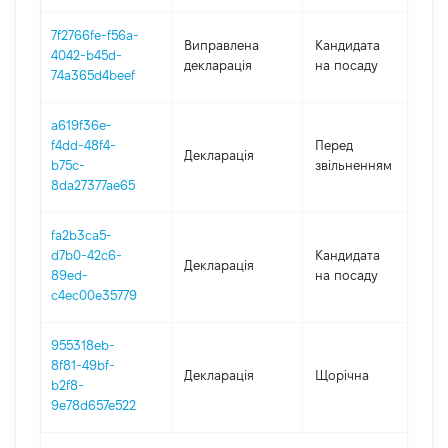
7f2766fe-f56a-
Виправлена
Кандидата
4042-b45d-
2
декларація
на посаду
74a365d4beef
a619f36e-
01
f4dd-48f4-
Перед
Декларація
-
b75c-
звільненням
12
8da27377ae65
fa2b3ca5-
d7b0-42c6-
Кандидата
Декларація
2
89ed-
на посаду
c4ec00e35779
955318eb-
8f81-49bf-
Декларація
Щорічна
2
b2f8-
9e78d657e522