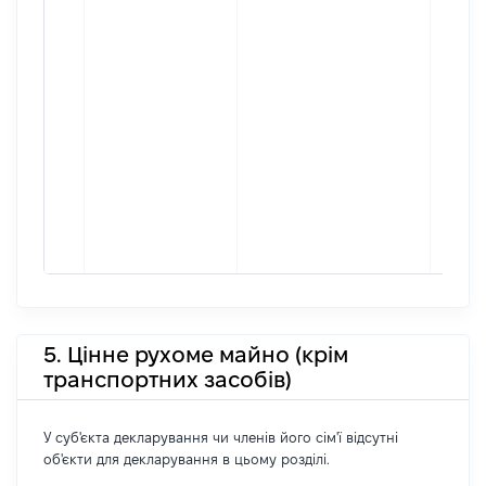
Україн
Найме
ТОВ Д
Код в
держа
реєст
юриди
фізичн
підпр
грома
форму
33055
5. Цінне рухоме майно (крім
транспортних засобів)
У суб'єкта декларування чи членів його сім'ї відсутні
об'єкти для декларування в цьому розділі.