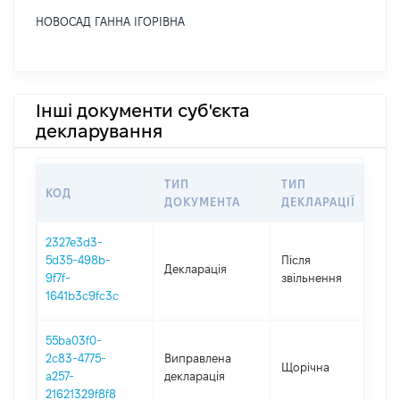
НОВОСАД ГАННА ІГОРІВНА
Інші документи суб'єкта
декларування
ТИП
ТИП
КОД
П
ДОКУМЕНТА
ДЕКЛАРАЦІЇ
2327e3d3-
5d35-498b-
Після
Декларація
2
9f7f-
звільнення
1641b3c9fc3c
55ba03f0-
2c83-4775-
Виправлена
Щорічна
2
a257-
декларація
21621329f8f8