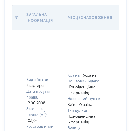
ВАРТ
ЗАГАЛЬНА
№
МІСЦЕЗНАХОДЖЕННЯ
НА Д
ІНФОРМАЦІЯ
НАБУ
Країна:
Україна
Вид об'єкта:
Поштовий індекс:
Квартира
[Конфіденційна
Дата набуття
інформація]
права:
Населений пункт:
12.06.2008
Київ / Україна
Загальна
Тип вулиці:
2
площа (м
):
[Конфіденційна
103,04
інформація]
Реєстраційний
Вулиця: