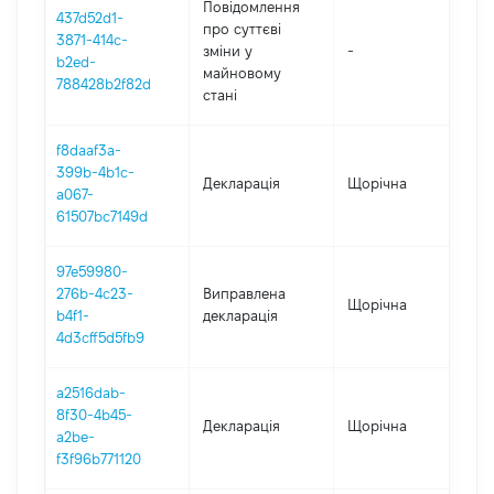
Повідомлення
437d52d1-
про суттєві
3871-414c-
зміни y
-
202
b2ed-
майновому
788428b2f82d
стані
f8daaf3a-
399b-4b1c-
Декларація
Щорічна
202
a067-
61507bc7149d
97e59980-
276b-4c23-
Виправлена
Щорічна
202
b4f1-
декларація
4d3cff5d5fb9
a2516dab-
8f30-4b45-
Декларація
Щорічна
202
a2be-
f3f96b771120