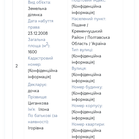
Поштовий індекс:
Вид об'єкта:
[Конфіденційна
Земельна
інформація]
ділянка
Населений пункт:
Дата набуття
Піщане /
права:
Кременчуцький
23.12.2008
Район / Полтавська
Загальна
Область / Україна
2
площа (м
):
Тип вулиці:
1600
[Конфіденційна
Кадастровий
інформація]
[Не
номер:
2
Вулиця:
відом
[Конфіденційна
[Конфіденційна
інформація]
інформація]
Декларує:
Номер будинку:
дочка
[Конфіденційна
Прізвище:
інформація]
Циганкова
Номер корпусу:
Ім'я:
Ілона
[Конфіденційна
По батькові (за
інформація]
наявності):
Номер квартири:
Ігорівна
[Конфіденційна
інформація]