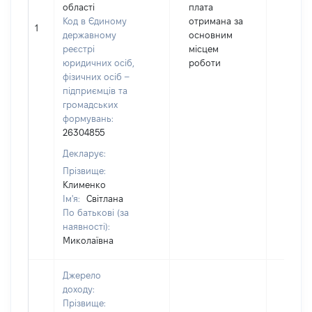
області
плата
Код в Єдиному
отримана за
1
23012
державному
основним
реєстрі
місцем
юридичних осіб,
роботи
фізичних осіб –
підприємців та
громадських
формувань:
26304855
Декларує:
Прізвище:
Клименко
Ім'я:
Світлана
По батькові (за
наявності):
Миколаївна
Джерело
доходу:
Прізвище: