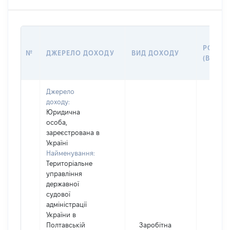
РОЗМІ
№
ДЖЕРЕЛО ДОХОДУ
ВИД ДОХОДУ
(ВАРТІ
Джерело
доходу:
Юридична
особа,
зареєстрована в
Україні
Найменування:
Територіальне
управління
державної
судової
адміністрації
України в
Полтавській
Заробітна