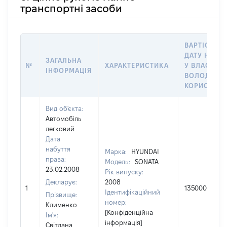
транспортні засоби
ВАРТІСТЬ Н
ДАТУ НАБУ
ЗАГАЛЬНА
№
ХАРАКТЕРИСТИКА
У ВЛАСНІСТ
ІНФОРМАЦІЯ
ВОЛОДІННЯ
КОРИСТУВ
Вид об'єкта:
Автомобіль
легковий
Дата
набуття
Марка:
HYUNDAI
права:
Модель:
SONATA
23.02.2008
Рік випуску:
Декларує:
2008
1
135000
Ідентифікаційний
Прізвище:
номер:
Клименко
[Конфіденційна
Ім'я:
інформація]
Світлана