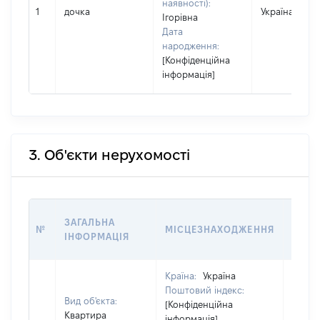
наявності):
1
дочка
Україна
Ігорівна
Дата
народження:
[Конфіденційна
інформація]
3. Об'єкти нерухомості
ВАРТ
ЗАГАЛЬНА
№
МІСЦЕЗНАХОДЖЕННЯ
НА Д
ІНФОРМАЦІЯ
НАБУ
Країна:
Україна
Поштовий індекс:
Вид об'єкта:
[Конфіденційна
Квартира
інформація]