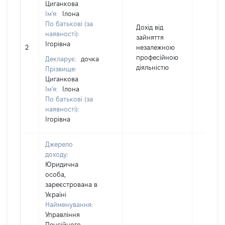
Циганкова
Ім'я:
Ілона
По батькові (за
Дохід від
наявності):
зайняття
Ігорівна
2
незалежною
17800
професійною
Декларує:
дочка
діяльністю
Прізвище:
Циганкова
Ім'я:
Ілона
По батькові (за
наявності):
Ігорівна
Джерело
доходу:
Юридична
особа,
зареєстрована в
Україні
Найменування:
Управління
Пенсійного