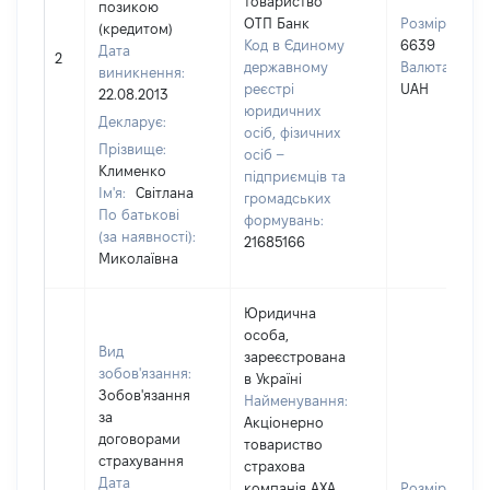
товариство
позикою
ОТП Банк
Розмір:
(кредитом)
Код в Єдиному
6639
Дата
2
державному
Валюта:
виникнення:
реєстрі
UAH
22.08.2013
юридичних
Декларує:
осіб, фізичних
Прізвище:
осіб –
Клименко
підприємців та
Ім'я:
Світлана
громадських
По батькові
формувань:
(за наявності):
21685166
Миколаївна
Юридична
особа,
Вид
зареєстрована
зобов'язання:
в Україні
Зобов'язання
Найменування:
за
Акціонерно
договорами
товариство
страхування
страхова
Дата
компанія АХА
Розмір: