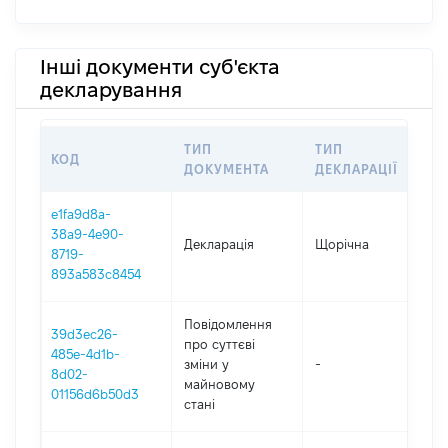
Інші документи суб'єкта
декларування
ТИП
ТИП
КОД
ПЕ
ДОКУМЕНТА
ДЕКЛАРАЦІЇ
e1fa9d8a-
38a9-4e90-
Декларація
Щорічна
202
8719-
893a583c8454
Повідомлення
39d3ec26-
про суттєві
485e-4d1b-
зміни y
-
202
8d02-
майновому
01156d6b50d3
стані