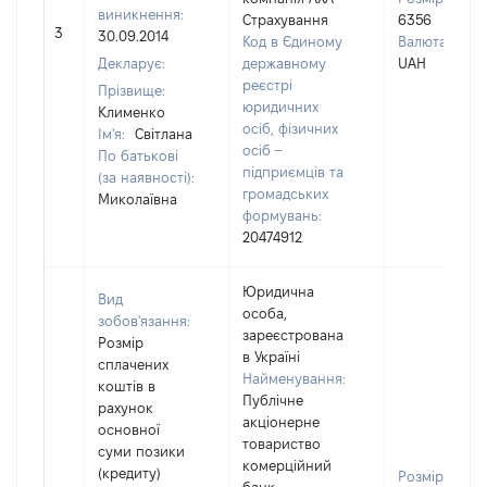
виникнення:
Страхування
6356
3
30.09.2014
Код в Єдиному
Валюта:
Декларує:
державному
UAH
реєстрі
Прізвище:
юридичних
Клименко
осіб, фізичних
Ім'я:
Світлана
осіб –
По батькові
підприємців та
(за наявності):
громадських
Миколаївна
формувань:
20474912
Юридична
Вид
особа,
зобов'язання:
зареєстрована
Розмір
в Україні
сплачених
Найменування:
коштів в
Публічне
рахунок
акціонерне
основної
товариство
суми позики
комерційний
(кредиту)
Розмір: