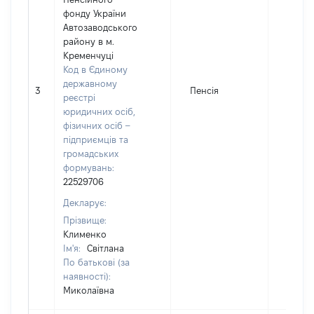
фонду України
Автозаводського
району в м.
Кременчуці
Код в Єдиному
державному
3
Пенсія
28572
реєстрі
юридичних осіб,
фізичних осіб –
підприємців та
громадських
формувань:
22529706
Декларує:
Прізвище:
Клименко
Ім'я:
Світлана
По батькові (за
наявності):
Миколаївна