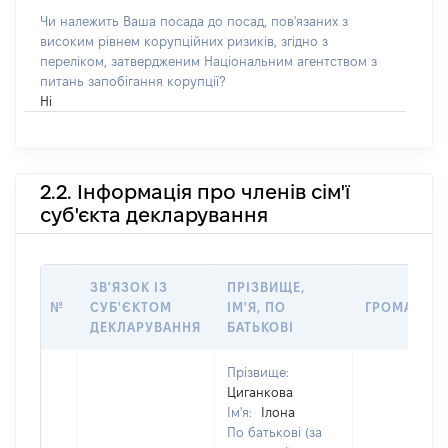
Чи належить Ваша посада до посад, пов'язаних з
високим рівнем корупційних ризиків, згідно з
переліком, затвердженим Національним агентством з
питань запобігання корупції?
Ні
2.2. Інформація про членів сім'ї
суб'єкта декларування
ЗВ'ЯЗОК ІЗ
ПРІЗВИЩЕ,
№
СУБ'ЄКТОМ
ІМ'Я, ПО
ГРОМАДЯН
ДЕКЛАРУВАННЯ
БАТЬКОВІ
Прізвище:
Циганкова
Ім'я:
Ілона
По батькові (за