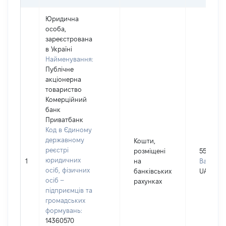
Юридична
особа,
зареєстрована
в Україні
Найменування:
Публічне
акціонерна
товариство
Комерційний
банк
Приватбанк
Код в Єдиному
державному
Кошти,
реєстрі
розміщені
5500
юридичних
1
на
Валюта:
осіб, фізичних
банківських
UAH
осіб –
рахунках
підприємців та
громадських
формувань:
14360570