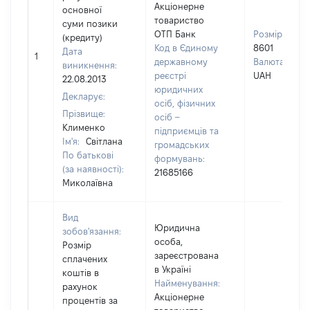
Акціонерне
основної
товариство
суми позики
ОТП Банк
Розмір:
(кредиту)
Код в Єдиному
8601
Дата
1
державному
Валюта:
виникнення:
реєстрі
UAH
22.08.2013
юридичних
Декларує:
осіб, фізичних
Прізвище:
осіб –
Клименко
підприємців та
Ім'я:
Світлана
громадських
По батькові
формувань:
(за наявності):
21685166
Миколаївна
Вид
Юридична
зобов'язання:
особа,
Розмір
зареєстрована
сплачених
в Україні
коштів в
Найменування:
рахунок
Акціонерне
процентів за