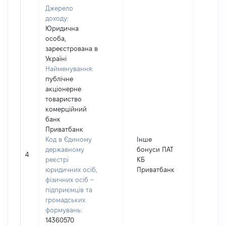
Джерело
доходу:
Юридична
особа,
зареєстрована в
Україні
Найменування:
публічне
акціонерне
товариство
комерційний
банк
Приватбанк
Код в Єдиному
Інше
державному
бонуси ПАТ
4
358
реєстрі
КБ
юридичних осіб,
Приватбанк
фізичних осіб –
підприємців та
громадських
формувань:
14360570