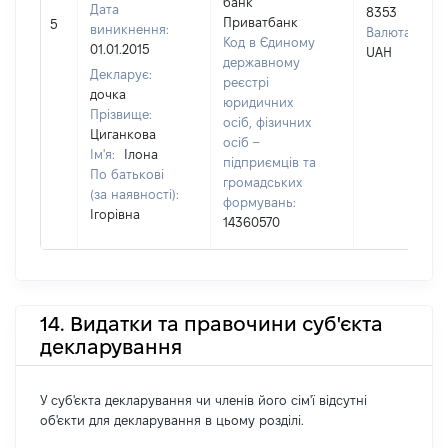
банк
Дата
8353
Приватбанк
5
виникнення:
Валюта:
Код в Єдиному
01.01.2015
UAH
державному
Декларує:
реєстрі
дочка
юридичних
Прізвище:
осіб, фізичних
Циганкова
осіб –
Ім'я:
Ілона
підприємців та
По батькові
громадських
(за наявності):
формувань:
Ігорівна
14360570
14. Видатки та правочини суб'єкта
декларування
У суб'єкта декларування чи членів його сім'ї відсутні
об'єкти для декларування в цьому розділі.