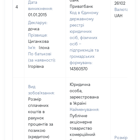
банк
Дата
26102
Приватбанк
4
виникнення:
Валюта:
Код в Єдиному
01.01.2015
UAH
державному
Декларує:
реєстрі
дочка
юридичних
Прізвище:
осіб, фізичних
Циганкова
осіб –
Ім'я:
Ілона
підприємців та
По батькові
громадських
(за наявності):
формувань:
Ігорівна
14360570
Юридична
Вид
особа,
зобов'язання:
зареєстрована
Розмір
в Україні
сплачених
Найменування:
коштів в
Публічне
рахунок
акціонерне
процентів за
товариство
позикою
комерційний
(кредитом)
Розмір: