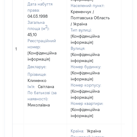
Дата набуття
Населений пункт:
права:
Кременчук /
04.03.1998
Полтавська Область
Загальна
/ Україна
2
площа (м
):
Тип вулиці:
45,10
[Конфіденційна
Реєстраційний
інформація]
номер:
Вулиця:
1
41602
[Конфіденційна
[Конфіденційна
інформація]
інформація]
Декларує:
Номер будинку:
[Конфіденційна
Прізвище:
інформація]
Клименко
Номер корпусу:
Ім'я:
Світлана
[Конфіденційна
По батькові (за
інформація]
наявності):
Номер квартири:
Миколаївна
[Конфіденційна
інформація]
Країна:
Україна