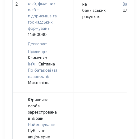
осіб, фізичних
2
на
Валюта:
осіб –
банківських
UAH
підприємців та
рахунках
громадських
формувань:
14360080
Декларує:
Прізвище:
Клименко
Ім'я:
Світлана
По батькові (за
наявності):
Миколаївна
Юридична
особа,
зареєстрована
в Україні
Найменування:
Публічне
акціонерне