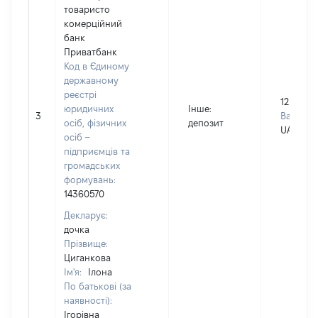
товаристо
комерційний
банк
Приватбанк
Код в Єдиному
державному
реєстрі
12
юридичних
Інше
:
3
Валюта:
осіб, фізичних
депозит
UAH
осіб –
підприємців та
громадських
формувань:
14360570
Декларує:
дочка
Прізвище:
Циганкова
Ім'я:
Ілона
По батькові (за
наявності):
Ігорівна