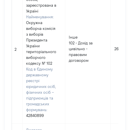
зареєстрована в
Україні
Найменування:
Окружна
виборча комісія
з виборів
Інше
Президента
102 - Дохід за
України
цивільно -
269
2
територіального
правовим
виборчого
договором
кодексу № 102
Код в Єдиному
державному
реєстрі
юридичних осіб,
фізичних осіб –
підприємців та
громадських
формувань:
42840899