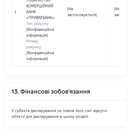
ТОВАРИСТВО
КОМЕРЦІЙНИЙ
[Не
[Не
БАНК
1
застосовується]
застосов
«ПРИВАТБАНК»
Тип рахунку:
[Конфіденційна
інформація]
Номер
рахунку:
[Конфіденційна
інформація]
13. Фінансові зобов'язання
У суб'єкта декларування чи членів його сім'ї відсутні
об'єкти для декларування в цьому розділі.