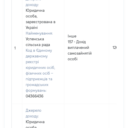
доходу:
Юридична
особа,
зареєстрована в
Україні
Найменування:
Інше
Успенська
157 - Дохід
сільська рада
виплачений
1205
1
Код в Єдиному
самозайнятій
державному
особі
реєстрі
юридичних осіб,
фізичних осіб –
підприємців та
громадських
формувань:
04366436
Джерело
доходу:
Юридична
особа,