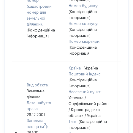
номер
Номер будинку:
(кадастровий
[Конфіденційна
номер для
інформація]
земельної
Номер корпусу:
ділянки):
[Конфіденційна
[Конфіденційна
інформація]
інформація]
Номер квартири:
[Конфіденційна
інформація]
Країна:
Україна
Поштовий індекс:
[Конфіденційна
Вид об'єкта:
інформація]
Земельна
Населений пункт:
ділянка
Успенка /
Дата набуття
Онуфріївський район
права:
/ Кіровоградська
26.12.2001
область / Україна
Загальна
Тип:
[Конфіденційна
2
площа (м
):
інформація]
29300