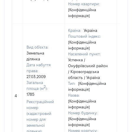
Номер квартири:
[Конфіденційна
інформація]
Країна:
Україна
Поштовий індекс:
[Конфіденційна
Вид об'єкта:
інформація]
Земельна
Населений пункт:
ділянка
Успенка /
Дата набуття
Онуфріївський район
права:
/ Кіровоградська
27.03.2009
область / Україна
Загальна
Тип:
[Конфіденційна
2
площа (м
):
інформація]
1785
Назва:
[Не ві
4
[Конфіденційна
Реєстраційний
інформація]
номер
Номер будинку:
(кадастровий
[Конфіденційна
номер для
інформація]
земельної
Номер корпусу:
ділянки):