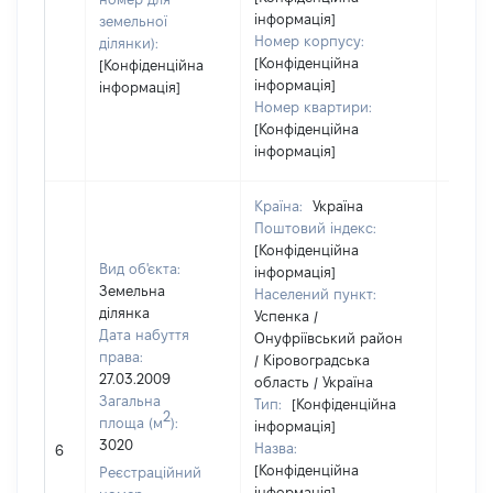
інформація]
земельної
Номер корпусу:
ділянки):
[Конфіденційна
[Конфіденційна
інформація]
інформація]
Номер квартири:
[Конфіденційна
інформація]
Країна:
Україна
Поштовий індекс:
[Конфіденційна
Вид об'єкта:
інформація]
Земельна
Населений пункт:
ділянка
Успенка /
Дата набуття
Онуфріївський район
права:
/ Кіровоградська
27.03.2009
область / Україна
Загальна
Тип:
[Конфіденційна
2
площа (м
):
інформація]
3020
Назва:
[Не ві
6
[Конфіденційна
Реєстраційний
інформація]