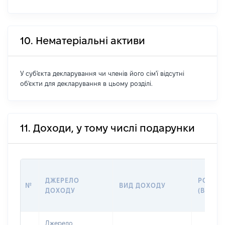
10. Нематеріальні активи
У суб'єкта декларування чи членів його сім'ї відсутні
об'єкти для декларування в цьому розділі.
11. Доходи, у тому числі подарунки
ДЖЕРЕЛО
РОЗМІ
№
ВИД ДОХОДУ
ДОХОДУ
(ВАРТІ
Джерело