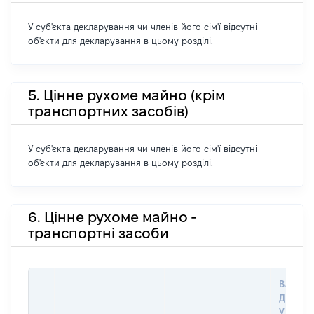
У суб'єкта декларування чи членів його сім'ї відсутні
об'єкти для декларування в цьому розділі.
5. Цінне рухоме майно (крім
транспортних засобів)
У суб'єкта декларування чи членів його сім'ї відсутні
об'єкти для декларування в цьому розділі.
6. Цінне рухоме майно -
транспортні засоби
ВАРТІС
ДАТУ 
У ВЛАС