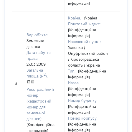
інформація]
Країна:
Україна
Поштовий індекс:
[Конфіденційна
Вид об'єкта:
інформація]
Земельна
Населений пункт:
ділянка
Успенка /
Дата набуття
Онуфріївський район
права:
/ Кіровоградська
27.03.2009
область / Україна
Загальна
Тип:
[Конфіденційна
2
площа (м
):
інформація]
1310
Назва:
[Не ві
3
[Конфіденційна
Реєстраційний
інформація]
номер
Номер будинку:
(кадастровий
[Конфіденційна
номер для
інформація]
земельної
Номер корпусу:
ділянки):
[Конфіденційна
[Конфіденційна
інформація]
інформація]