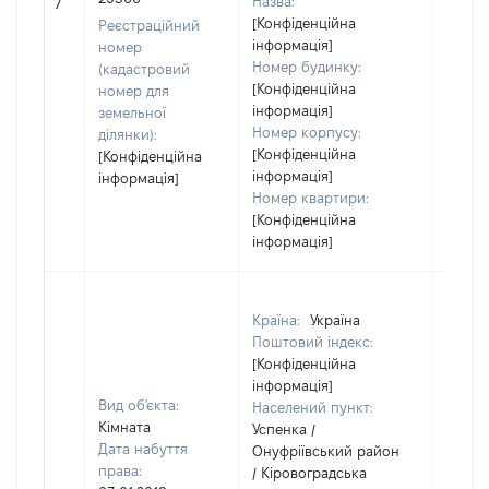
Назва:
[Не ві
7
[Конфіденційна
Реєстраційний
інформація]
номер
Номер будинку:
(кадастровий
[Конфіденційна
номер для
інформація]
земельної
Номер корпусу:
ділянки):
[Конфіденційна
[Конфіденційна
інформація]
інформація]
Номер квартири:
[Конфіденційна
інформація]
Країна:
Україна
Поштовий індекс:
[Конфіденційна
інформація]
Вид об'єкта:
Населений пункт:
Кімната
Успенка /
Дата набуття
Онуфріївський район
права:
/ Кіровоградська