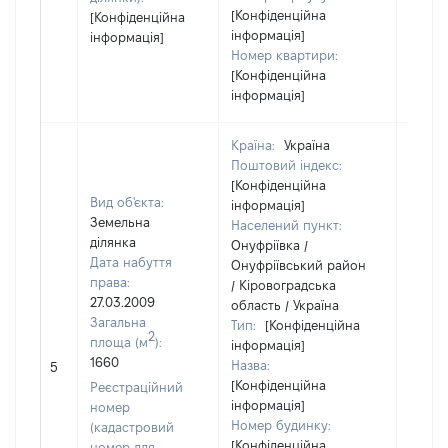
[Конфіденційна
[Конфіденційна
інформація]
інформація]
Номер квартири:
[Конфіденційна
інформація]
Країна:
Україна
Поштовий індекс:
[Конфіденційна
Вид об'єкта:
інформація]
Земельна
Населений пункт:
ділянка
Онуфріївка /
Дата набуття
Онуфріївський район
права:
/ Кіровоградська
27.03.2009
область / Україна
Загальна
Тип:
[Конфіденційна
2
площа (м
):
інформація]
1660
Назва:
[Не ві
5
[Конфіденційна
Реєстраційний
інформація]
номер
Номер будинку:
(кадастровий
[Конфіденційна
номер для