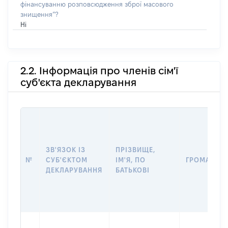
фінансуванню розповсюдження зброї масового
знищення”?
Ні
2.2. Інформація про членів сім'ї
суб'єкта декларування
ЗВ'ЯЗОК ІЗ
ПРІЗВИЩЕ,
№
СУБ'ЄКТОМ
ІМ'Я, ПО
ГРОМАДЯН
ДЕКЛАРУВАННЯ
БАТЬКОВІ