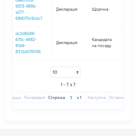
daeb30fa-
6573-488b-
Декларація
Щорічна
2021
a277-
684070c9cbc7
dc2d6b86-
675c-4982-
Кандидата
Декларація
2019
81b6-
на посаду
8312d07f9136
1 - 7 з 7
Перша
Попередня
Сторінка
з
1
Наступна
Остання