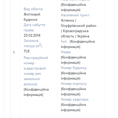
[Конфіденційна
Вид об'єкта:
інформація]
Житловий
Населений пункт:
будинок
Успенка /
Дата набуття
Онуфріївський район
права:
/ Кіровоградська
23.02.2014
область / Україна
Загальна
Тип:
[Конфіденційна
2
площа (м
):
інформація]
71,8
Назва:
[Не ві
1
[Конфіденційна
Реєстраційний
інформація]
номер
Номер будинку:
(кадастровий
[Конфіденційна
номер для
інформація]
земельної
Номер корпусу:
ділянки):
[Конфіденційна
[Конфіденційна
інформація]
інформація]
Номер квартири:
[Конфіденційна
інформація]