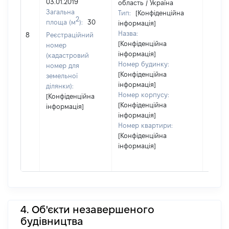
03.01.2019
область / Україна
Загальна
Тип:
[Конфіденційна
2
площа (м
):
30
інформація]
[Не
Назва:
8
Реєстраційний
засто
[Конфіденційна
номер
інформація]
(кадастровий
Номер будинку:
номер для
[Конфіденційна
земельної
інформація]
ділянки):
Номер корпусу:
[Конфіденційна
[Конфіденційна
інформація]
інформація]
Номер квартири:
[Конфіденційна
інформація]
4. Об'єкти незавершеного
будівництва