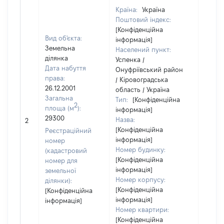
Країна:
Україна
Поштовий індекс:
[Конфіденційна
Вид об'єкта:
інформація]
Земельна
Населений пункт:
ділянка
Успенка /
Дата набуття
Онуфріївський район
права:
/ Кіровоградська
26.12.2001
область / Україна
Загальна
Тип:
[Конфіденційна
2
площа (м
):
інформація]
29300
Назва:
[Не ві
2
[Конфіденційна
Реєстраційний
інформація]
номер
Номер будинку:
(кадастровий
[Конфіденційна
номер для
інформація]
земельної
Номер корпусу:
ділянки):
[Конфіденційна
[Конфіденційна
інформація]
інформація]
Номер квартири:
[Конфіденційна