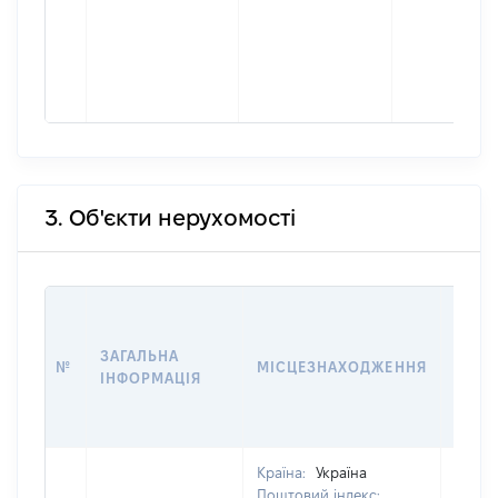
3. Об'єкти нерухомості
ВАРТ
ДАТУ
ЗАГАЛЬНА
ПРАВ
№
МІСЦЕЗНАХОДЖЕННЯ
ІНФОРМАЦІЯ
ОСТ
ГРО
ОЦІ
Країна:
Україна
Поштовий індекс: