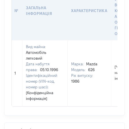
ВОЛОД
ЗАГАЛЬНА
№
ХАРАКТЕРИСТИКА
КОРИС
ІНФОРМАЦІЯ
АБО З
ОСТА
ГРОШ
ОЦІНК
Вид майна:
Автомобіль
легковий
Дата набуття
Марка:
Mazda
[Член сі
права:
05.10.1996
Модель:
626
надав
1
Ідентифікаційний
Рік випуску:
інформа
номер (VIN-код,
1986
номер шасі):
[Конфіденційна
інформація]