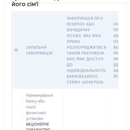
його сім'ї
ІНФОРМАЦІЯ ПРО
ФІЗИЧНУ АБО
ІНФОРМ
ЮРИДИЧНУ
ПРО ФІ
ОСОБУ, ЯКА МАЄ
АБО Ю
ПРАВО
ОСОБУ,
ЗАГАЛЬНА
РОЗПОРЯДЖАТИСЯ
ВІДКРИ
№
ІНФОРМАЦІЯ
ТАКИМ РАХУНКОМ
РАХУНО
АБО МАЄ ДОСТУП
ІМ’Я СУ
ДО
ДЕКЛАР
ІНДИВІДУАЛЬНОГО
АБО ЧЛ
БАНКІВСЬКОГО
ЙОГО СІ
СЕЙФУ (КОМІРКИ)
Найменування
банку або
іншої
фінансової
установи:
АКЦІОНЕРНЕ