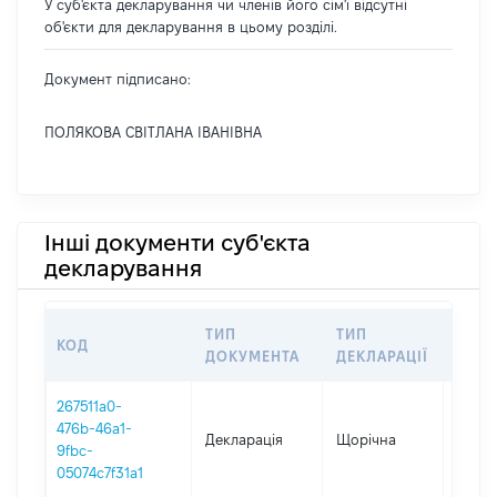
У суб'єкта декларування чи членів його сім'ї відсутні
об'єкти для декларування в цьому розділі.
Документ підписано:
ПОЛЯКОВА СВІТЛАНА ІВАНІВНА
Інші документи суб'єкта
декларування
ТИП
ТИП
КОД
ПЕРІ
ДОКУМЕНТА
ДЕКЛАРАЦІЇ
267511a0-
476b-46a1-
Декларація
Щорічна
2025
9fbc-
05074c7f31a1