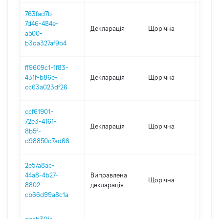
763fad7b-
7d46-484e-
Декларація
Щорічна
2024
a500-
b3da327af9b4
ff9609c1-1f83-
431f-b86e-
Декларація
Щорічна
2023
cc63a023df26
ccf61901-
72e3-4161-
Декларація
Щорічна
2022
8b5f-
d98850d7ad66
2e57a8ac-
44a8-4b27-
Виправлена
Щорічна
2021
8802-
декларація
cb66d99a8c1a