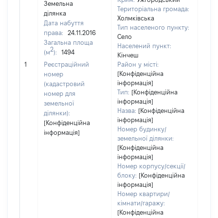
Земельна
Територіальна громада:
ділянка
Холмківська
Дата набуття
Тип населеного пункту:
8421
права:
24.11.2016
Село
Тип
Загальна площа
Населений пункт:
варт
2
(м
):
1494
Кінчеш
обʼє
1
Реєстраційний
Район у місті:
варт
[Конфіденційна
номер
дату
інформація]
(кадастровий
набу
Тип:
[Конфіденційна
номер для
пра
інформація]
земельної
Назва:
[Конфіденційна
ділянки):
інформація]
[Конфіденційна
Номер будинку/
інформація]
земельної ділянки:
[Конфіденційна
інформація]
Номер корпусу/секції/
блоку:
[Конфіденційна
інформація]
Номер квартири/
кімнати/гаражу:
[Конфіденційна