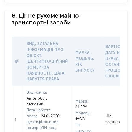
6. Цінне рухоме майно -
транспортні засоби
ВИД, ЗАГАЛЬНА
ВАРТІСТЬ Н
ІНФОРМАЦІЯ ПРО
МАРКА,
ДАТУ НАБУТ
ОБʼЄКТ,
МОДЕЛЬ,
ПРАВА АБО 
№
ІДЕНТИФІКАЦІЙНИЙ
РІК
ОСТАННЬО
НОМЕР (ЗА
ВИПУСКУ
ГРОШОВОЮ
НАЯВНОСТІ), ДАТА
ОЦІНКОЮ, Г
НАБУТТЯ ПРАВА
Вид майна:
Автомобіль
Марка:
легковий
CHERY
Дата набуття
Модель:
права:
24.01.2020
[Не
JAGGI
1
Ідентифікаційний
застосовуєтьс
Рік
номер (VIN-код,
випуску: