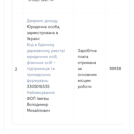
Джерело доходу:
Юридична особа,
зареєстрована в
Україні
Код в Єдиному
державному реєстрі
Заробітна
юридичних осіб,
плата
фізичних осіб –
отримана
підприємців та
за
59938
2
громадських
основним
формувань:
місцем
3305016335
роботи
Найменування:
ФОП Івегеш
Володимир
Михайлович