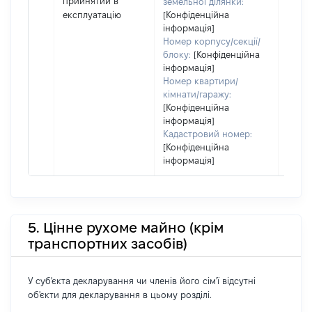
прийнятий в
земельної ділянки:
спіль
експлуатацію
[Конфіденційна
власн
інформація]
перед
Номер корпусу/секції/
в оре
блоку:
[Конфіденційна
іншом
інформація]
Номер квартири/
корис
кімнати/гаражу:
незал
[Конфіденційна
прав
інформація]
підст
Кадастровий номер:
набут
[Конфіденційна
прав
інформація]
5. Цінне рухоме майно (крім
транспортних засобів)
У суб'єкта декларування чи членів його сім'ї відсутні
об'єкти для декларування в цьому розділі.