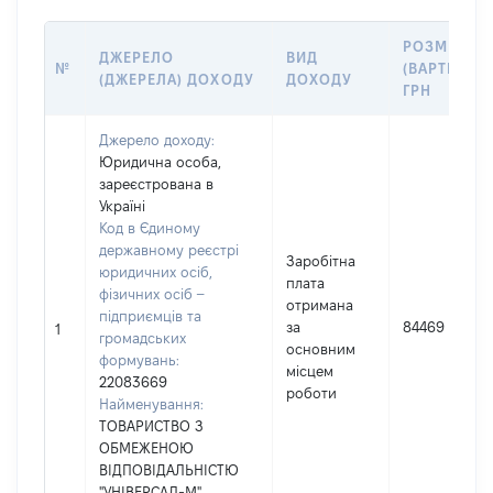
РОЗМІР
ДЖЕРЕЛО
ВИД
№
(ВАРТІСТЬ),
(ДЖЕРЕЛА) ДОХОДУ
ДОХОДУ
ГРН
Джерело доходу:
Юридична особа,
зареєстрована в
Україні
Код в Єдиному
державному реєстрі
Заробітна
юридичних осіб,
плата
фізичних осіб –
отримана
підприємців та
за
84469
1
громадських
основним
формувань:
місцем
22083669
роботи
Найменування:
ТОВАРИСТВО З
ОБМЕЖЕНОЮ
ВІДПОВІДАЛЬНІСТЮ
"УНІВЕРСАЛ-М"