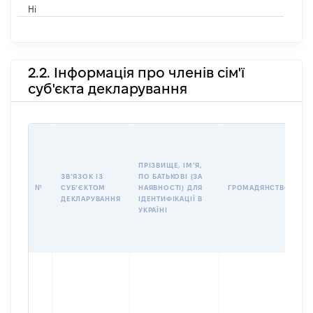
Ні
2.2. Інформація про членів сім'ї
суб'єкта декларування
П
І
Б
ПРІЗВИЩЕ, ІМʼЯ,
І
ЗВʼЯЗОК ІЗ
ПО БАТЬКОВІ (ЗА
№
СУБʼЄКТОМ
НАЯВНОСТІ) ДЛЯ
ГРОМАДЯНСТВО
У
ДЕКЛАРУВАННЯ
ІДЕНТИФІКАЦІЇ В
Д
УКРАЇНІ