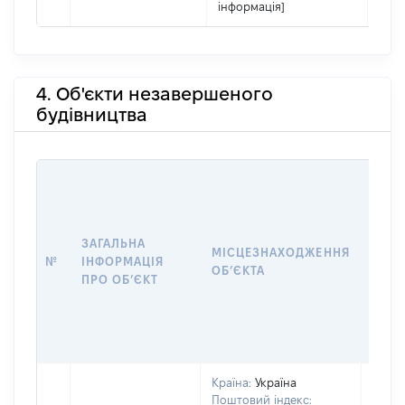
інформація]
4. Об'єкти незавершеного
будівництва
ЗАГАЛЬНА
ПІДС
МІСЦЕЗНАХОДЖЕННЯ
№
ІНФОРМАЦІЯ
ДЕК
ОБʼЄКТА
ПРО ОБʼЄКТ
ОБʼЄ
Країна:
Україна
Об'єк
Поштовий індекс:
нале