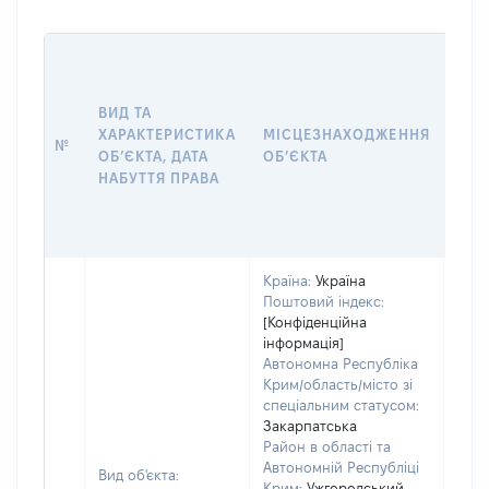
ВАР
ДАТ
НАБ
ВИД ТА
ПРА
ХАРАКТЕРИСТИКА
МІСЦЕЗНАХОДЖЕННЯ
№
ЗА
ОБʼЄКТА, ДАТА
ОБʼЄКТА
ОС
НАБУТТЯ ПРАВА
ГР
ОЦІ
ГРН
Країна:
Україна
Поштовий індекс:
[Конфіденційна
інформація]
Автономна Республіка
Крим/область/місто зі
спеціальним статусом:
Закарпатська
Район в області та
Автономній Республіці
Вид об'єкта:
Крим:
Ужгородський