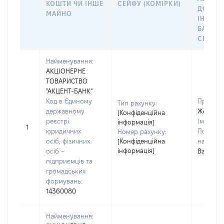
КОШТИ ЧИ ІНШЕ
СЕЙФУ (КОМІРКИ)
ДО
МАЙНО
ІНДИВ
БАНКІ
СЕЙФУ 
Найменування:
АКЦІОНЕРНЕ
ТОВАРИСТВО
"АКЦЕНТ-БАНК"
Код в Єдиному
Прізвищ
Тип рахунку:
державному
Жовтані
[Конфіденційна
реєстрі
Ім'я:
На
інформація]
1
юридичних
По батьк
Номер рахунку:
осіб, фізичних
[Конфіденційна
наявност
інформація]
осіб –
Василів
підприємців та
громадських
формувань:
14360080
Найменування: