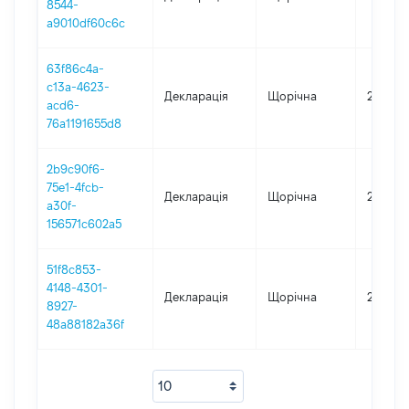
8544-
a9010df60c6c
63f86c4a-
c13a-4623-
Декларація
Щорічна
2024
acd6-
76a1191655d8
2b9c90f6-
75e1-4fcb-
Декларація
Щорічна
2023
a30f-
156571c602a5
51f8c853-
4148-4301-
Декларація
Щорічна
2022
8927-
48a88182a36f