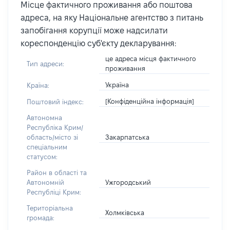
Місце фактичного проживання або поштова
адреса, на яку Національне агентство з питань
запобігання корупції може надсилати
кореспонденцію суб'єкту декларування:
це адреса місця фактичного
Тип адреси:
проживання
Україна
Країна:
[Конфіденційна інформація]
Поштовий індекс:
Автономна
Республіка Крим/
Закарпатська
область/місто зі
спеціальним
статусом:
Район в області та
Ужгородський
Автономній
Республіці Крим:
Територіальна
Холмківська
громада: