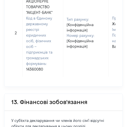
АКЦІОНЕРНЕ
ТОВАРИСТВО
"АКЦЕНТ-БАНК"
Код в Єдиному
Прізвищ
Тип рахунку:
державному
Жовтані
[Конфіденційна
реєстрі
Ім'я:
На
інформація]
2
юридичних
По батьк
Номер рахунку:
осіб, фізичних
[Конфіденційна
наявност
інформація]
осіб –
Василів
підприємців та
громадських
формувань:
14360080
13. Фінансові зобов'язання
У суб'єкта декларування чи членів його сім'ї відсутні
об'єкти для декларування в цьому розділі.