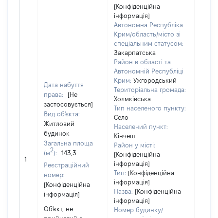
[Конфіденційна
суб'є
інформація]
декл
Автономна Республіка
чи чл
Крим/область/місто зі
сім'ї 
спеціальним статусом:
власн
Закарпатська
відпо
Район в області та
Цивіл
Автономній Республіці
кодек
Крим:
Ужгородський
Дата набуття
Украї
Територіальна громада:
права:
[Не
Холмківська
Об'єк
застосовується]
Тип населеного пункту:
розт
Вид об'єкта:
Село
на зе
Житловий
Населений пункт:
ділян
будинок
Кінчеш
нале
Загальна площа
Район у місті:
суб'є
2
(м
):
143,3
[Конфіденційна
декл
1
інформація]
Реєстраційний
або ч
Тип:
[Конфіденційна
номер:
його с
інформація]
[Конфіденційна
праві
Назва:
[Конфіденційна
інформація]
прива
інформація]
власн
Об'єкт, не
Номер будинку/
вклю