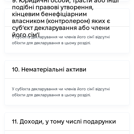
9. Юридичні особи, трасти або інші
подібні правові утворення,
кінцевим бенефіціарним
власником (контролером) яких є
суб’єкт декларування або члени
його сім'ї
У суб'єкта декларування чи членів його сім'ї відсутні
об'єкти для декларування в цьому розділі.
10. Нематеріальні активи
У суб'єкта декларування чи членів його сім'ї відсутні
об'єкти для декларування в цьому розділі.
11. Доходи, у тому числі подарунки