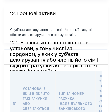
12. Грошові активи
У суб'єкта декларування чи членів його сім'ї відсутні
об'єкти для декларування в цьому розділі.
12.1. Банківські та інші фінансові
установи, у тому числі за
кордоном, у яких у суб'єкта
декларування або членів його сім'ї
відкриті рахунки або зберігаються
кошти, інше майно
ІНФОР
ФІЗИЧН
ЮРИДИ
УСТАНОВА, В
ОСОБУ,
ЯКІЙ ВІДКРИТО
ТИП ТА НОМЕР
ПРАВО
ТАКІ РАХУНКИ
РАХУНКА,
РОЗПО
№
АБО
ІНДИВІДУАЛЬНОГО
ТАКИМ
ЗБЕРІГАЮТЬСЯ
БАНКІВСЬКОГО
АБО М