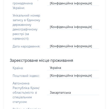
[Конфіденційна інформація]
громадянина
України:
Унікальний номер
запису в Єдиному
державному
[Конфіденційна інформація]
демографічному
реєстрі (за
наявності):
[Конфіденційна інформація]
Дата народження:
Зареєстроване місце проживання
Україна
Країна:
[Конфіденційна інформація]
Поштовий індекс:
Автономна
Республіка Крим/
Закарпатська
область/місто зі
спеціальним
статусом: