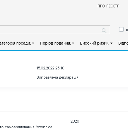
Й
ПРО РЕЄСТР
ш
атегорія посади:
Період подання:
Високий ризик:
Відп
15.02.2022 23:16
Виправлена декларація
2020
ого самоврядування (охоплює