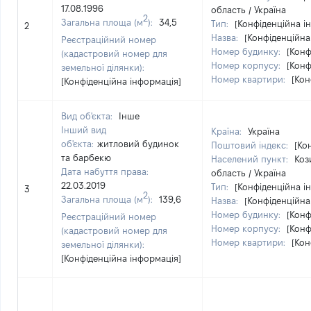
17.08.1996
область / Україна
2
Загальна площа (м
):
34,5
Тип:
[Конфіденційна і
2
Назва:
[Конфіденційна
Реєстраційний номер
Номер будинку:
[Конф
(кадастровий номер для
Номер корпусу:
[Конф
земельної ділянки):
Номер квартири:
[Кон
[Конфіденційна інформація]
Вид об'єкта:
Інше
Інший вид
Країна:
Україна
об'єкта:
житловий будинок
Поштовий індекс:
[Ко
та барбекю
Населений пункт:
Коз
Дата набуття права:
область / Україна
22.03.2019
Тип:
[Конфіденційна і
3
2
Загальна площа (м
):
139,6
Назва:
[Конфіденційна
Номер будинку:
[Конф
Реєстраційний номер
Номер корпусу:
[Конф
(кадастровий номер для
Номер квартири:
[Кон
земельної ділянки):
[Конфіденційна інформація]