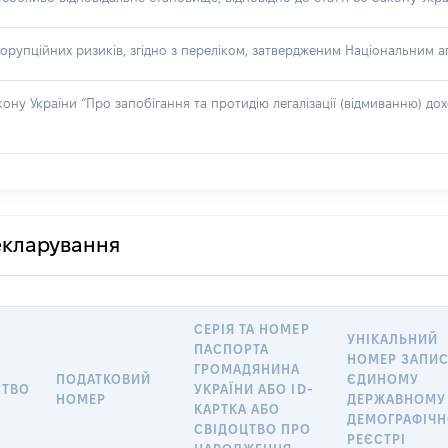
орупційних ризиків, згідно з переліком, затвердженим Національним аг
акону України “Про запобігання та протидію легалізації (відмиванню) 
декларування
СЕРІЯ ТА НОМЕР
УНІКАЛЬНИЙ
ПАСПОРТА
НОМЕР ЗАПИС
ГРОМАДЯНИНА
ПОДАТКОВИЙ
ЄДИНОМУ
СТВО
УКРАЇНИ АБО ID-
НОМЕР
ДЕРЖАВНОМУ
КАРТКА АБО
ДЕМОГРАФІЧ
СВІДОЦТВО ПРО
РЕЄСТРІ