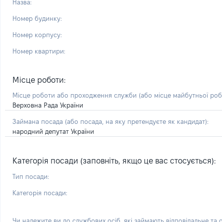
Назва:
Номер будинку:
Номер корпусу:
Номер квартири:
Місце роботи:
Місце роботи або проходження служби
(або місце майбутньої ро
Верховна Рада України
Займана посада
(або посада, на яку претендуєте як кандидат)
:
народний депутат України
Категорія посади (заповніть, якщо це вас стосується):
Тип посади:
Категорія посади:
Чи належите ви до службових осіб, які займають відповідальне та 