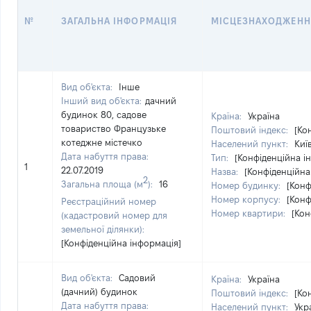
№
ЗАГАЛЬНА ІНФОРМАЦІЯ
МІСЦЕЗНАХОДЖЕНН
Вид об'єкта:
Інше
Інший вид об'єкта:
дачний
будинок 80, садове
Країна:
Україна
товариство Французьке
Поштовий індекс:
[Ко
котеджне містечко
Населений пункт:
Київ
Дата набуття права:
Тип:
[Конфіденційна і
1
22.07.2019
Назва:
[Конфіденційна
2
Загальна площа (м
):
16
Номер будинку:
[Конф
Номер корпусу:
[Конф
Реєстраційний номер
Номер квартири:
[Кон
(кадастровий номер для
земельної ділянки):
[Конфіденційна інформація]
Вид об'єкта:
Садовий
Країна:
Україна
(дачний) будинок
Поштовий індекс:
[Ко
Дата набуття права:
Населений пункт:
Укр