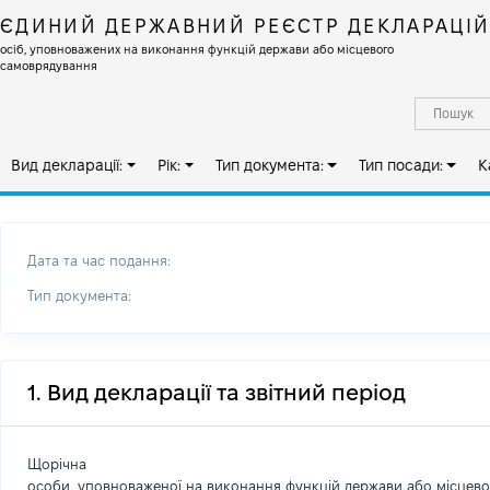
ЄДИНИЙ ДЕРЖАВНИЙ РЕЄСТР ДЕКЛАРАЦІ
осіб, уповноважених на виконання функцій держави або місцевого
самоврядування
Вид декларації:
Рік:
Тип документа:
Тип посади:
К
Дата та час подання:
Тип документа:
1. Вид декларації та звітний період
Щорічна
особи, уповноваженої на виконання функцій держави або місцев