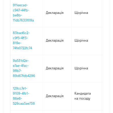
911eecad-
c947-44fb-
Декларація
Щорічна
2021
be8b-
11db7633f09a
83bad6c2-
c9f5-4ff3-
Декларація
Щорічна
2020
819e-
74fe0722fc74
9a531d2e-
e7ae-4fac-
Декларація
Щорічна
2019
98b7-
89d67fdb4296
129cc7e1-
9109-4fb1-
Кандидата
Декларація
2018
86e6-
на посаду
529caa3ae738