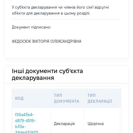
У суб'єкта декларування чи членів його сім'ї відсутні
об'єкти для декларування в цьому розділі.
Документ підписано:
ФЕДОСЮК ВІКТОРІЯ ОЛЕКСАНДРІВНА
Інші документи суб'єкта
декларування
ТИП
ТИП
КОД
ПЕР
ДОКУМЕНТА
ДЕКЛАРАЦІЇ
f36a43b4-
d879-4519-
Декларація
Щорічна
2025
b35a-
34deaf32f471