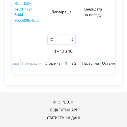
78afa150-
5e0d-4721-
Кандидата
Декларація
2018
8d44-
на посаду
95e5826e4da2
1 - 10 з 16
Перша
Попередня
Сторінка
з
2
Наступна
Остання
ПРО РЕЄСТР
ВІДКРИТИЙ АРІ
СТАТИСТИЧНІ ДАНІ