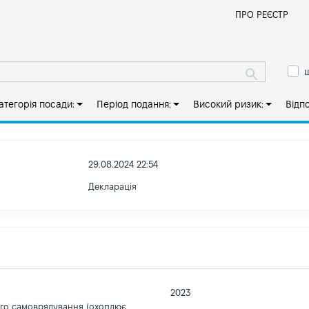
Й
ПРО РЕЄСТР
ш
атегорія посади:
Період подання:
Високий ризик:
Відп
29.08.2024 22:54
Декларація
2023
ого самоврядування (охоплює