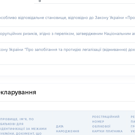
В
 особливо відповідальне становище, відповідно до Закону України «Про
орупційних ризиків, згідно з переліком, затвердженим Національним аг
акону України “Про запобігання та протидію легалізації (відмиванню) 
декларування
РЕЄСТРАЦІЙНИЙ
РЕ
ПРІЗВИЩЕ, ІМʼЯ, ПО
НОМЕР
П
БАТЬКОВІ ДЛЯ
ДАТА
ОБЛІКОВОЇ
Г
ІДЕНТИФІКАЦІЇ ЗА МЕЖАМИ
НАРОДЖЕННЯ
КАРТКИ ПЛАТНИКА
УК
УКРАЇНИ, ДОКУМЕНТ, ЩО