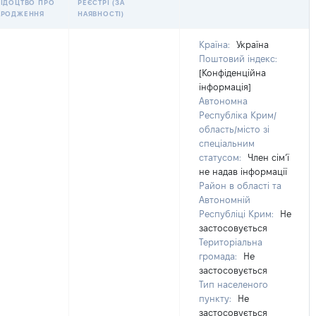
ВІДОЦТВО ПРО
РЕЄСТРІ (ЗА
АРОДЖЕННЯ
НАЯВНОСТІ)
Країна:
Україна
Поштовий індекс:
[Конфіденційна
інформація]
Автономна
Республіка Крим/
область/місто зі
спеціальним
статусом:
Член сімʼї
не надав інформації
Район в області та
Автономній
Республіці Крим:
Не
застосовується
Територіальна
громада:
Не
застосовується
Тип населеного
пункту:
Не
застосовується