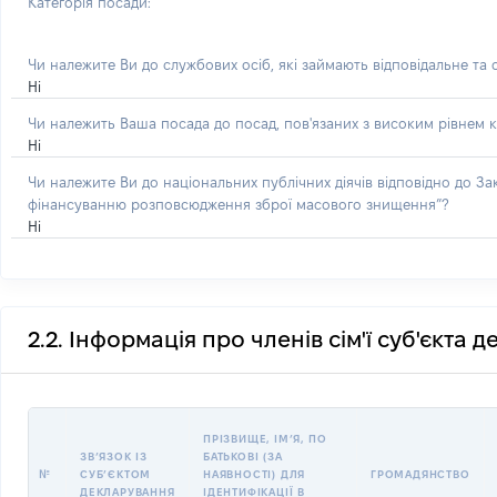
Категорія посади:
Чи належите Ви до службових осіб, які займають відповідальне та
Ні
Чи належить Ваша посада до посад, пов'язаних з високим рівнем к
Ні
Чи належите Ви до національних публічних діячів відповідно до З
фінансуванню розповсюдження зброї масового знищення”?
Ні
2.2. Інформація про членів сім'ї суб'єкта 
ПРІЗВИЩЕ, ІМʼЯ, ПО
ЗВʼЯЗОК ІЗ
БАТЬКОВІ (ЗА
№
СУБʼЄКТОМ
НАЯВНОСТІ) ДЛЯ
ГРОМАДЯНСТВО
ДЕКЛАРУВАННЯ
ІДЕНТИФІКАЦІЇ В