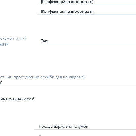
[Конфіденційна інформація]
[Конфіденційна інформація]
окументи, які
Так
ржави
боти чи проходження служби для кандидатів)
:
ІЯ
ання фізичних осіб
Посада державної служби