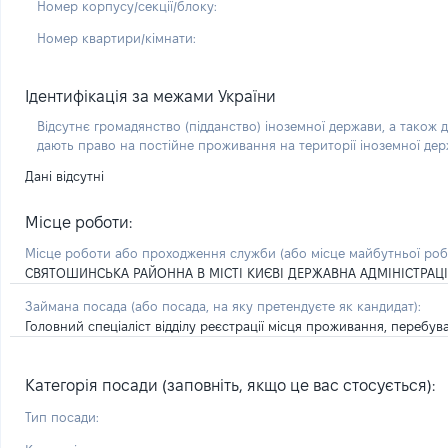
Номер корпусу/секції/блоку:
Номер квартири/кімнати:
Ідентифікація за межами України
Відсутнє громадянство (підданство) іноземної держави, а також д
дають право на постійне проживання на території іноземної де
Дані відсутні
Місце роботи:
Місце роботи або проходження служби
(або місце майбутньої ро
СВЯТОШИНСЬКА РАЙОННА В МІСТІ КИЄВІ ДЕРЖАВНА АДМІНІСТРАЦ
Займана посада
(або посада, на яку претендуєте як кандидат)
:
Головний спеціаліст відділу реєстрації місця проживання, перебув
Категорія посади (заповніть, якщо це вас стосується):
Тип посади: