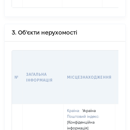
3. Об'єкти нерухомості
ВАРТ
ДАТУ
НАБУ
ЗАГАЛЬНА
ПРАВ
№
МІСЦЕЗНАХОДЖЕННЯ
ІНФОРМАЦІЯ
ЗА
ОСТ
ГРО
ОЦІ
Країна:
Україна
Поштовий індекс:
[Конфіденційна
інформація]