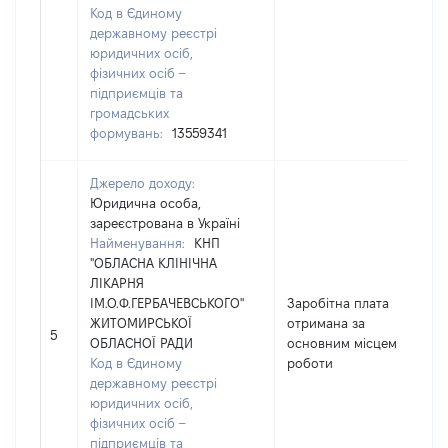
Код в Єдиному
державному реєстрі
юридичних осіб,
фізичних осіб –
підприємців та
громадських
формувань:
13559341
Джерело доходу:
Юридична особа,
зареєстрована в Україні
Найменування:
КНП
"ОБЛАСНА КЛІНІЧНА
ЛІКАРНЯ
ІМ.О.Ф.ГЕРБАЧЕВСЬКОГО"
Заробітна плата
ЖИТОМИРСЬКОЇ
отримана за
5
ОБЛАСНОЇ РАДИ
основним місцем
Код в Єдиному
роботи
державному реєстрі
юридичних осіб,
фізичних осіб –
підприємців та