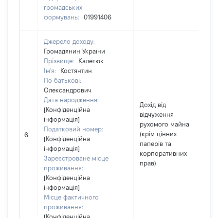
громадських
формувань:
01991406
Джерело доходу:
Громадянин України
Прізвище:
Калетюк
Ім'я:
Костянтин
По батькові:
Олександрович
Дата народження:
Дохід від
[Конфіденційна
відчуження
інформація]
рухомого майна
Податковий номер:
(крім цінних
6
[Конфіденційна
паперів та
інформація]
корпоративних
Зареєстроване місце
прав)
проживання:
[Конфіденційна
інформація]
Місце фактичного
проживання:
[Конфіденційна