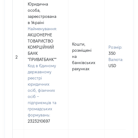
Юридична
особа,
зареєстрована
в Україні
Найменування:
АКЦІОНЕРНЕ
ТОВАРИСТВО
Кошти,
КОМРЦІЙНИЙ
Розмір:
розміщені
БАНК
350
на
2
"ПРИВАТБАНК""
Валюта:
банківських
Код в Єдиному
USD
рахунках
державному
реєстрі
юридичних
осіб, фізичних
осіб –
підприємців та
громадських
формувань:
2323210697