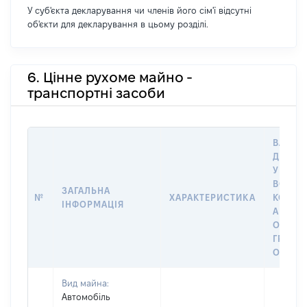
У суб'єкта декларування чи членів його сім'ї відсутні
об'єкти для декларування в цьому розділі.
6. Цінне рухоме майно -
транспортні засоби
ВАРТІС
ДАТУ 
У ВЛАС
ВОЛОД
ЗАГАЛЬНА
№
ХАРАКТЕРИСТИКА
КОРИС
ІНФОРМАЦІЯ
АБО З
ОСТА
ГРОШ
ОЦІНК
Вид майна:
Автомобіль