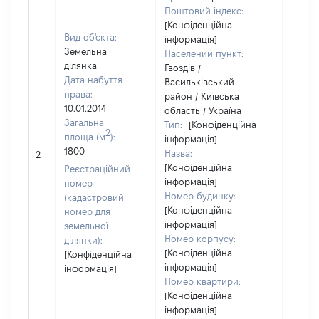
Поштовий індекс:
[Конфіденційна
Вид об'єкта:
інформація]
Земельна
Населений пункт:
ділянка
Гвоздів /
Дата набуття
Васильківський
права:
район / Київська
10.01.2014
область / Україна
Загальна
Тип:
[Конфіденційна
2
площа (м
):
інформація]
1800
Назва:
[Не ві
2
[Конфіденційна
Реєстраційний
інформація]
номер
Номер будинку:
(кадастровий
[Конфіденційна
номер для
інформація]
земельної
Номер корпусу:
ділянки):
[Конфіденційна
[Конфіденційна
інформація]
інформація]
Номер квартири:
[Конфіденційна
інформація]