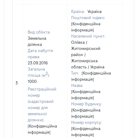
Країна:
Україна
Поштовий індекс:
[Конфіденційна
інформація]
Вид об'єкта:
Населений пункт:
Земельна
Оліївка /
ділянка
Житомирський
Дата набуття
район /
права:
Житомирська
23.09.2016
область / Україна
Загальна
Тип:
[Конфіденційна
2
площа (м
):
інформація]
1000
40000
3
Назва:
Реєстраційний
[Конфіденційна
номер
інформація]
(кадастровий
Номер будинку:
номер для
[Конфіденційна
земельної
інформація]
ділянки):
Номер корпусу:
[Конфіденційна
[Конфіденційна
інформація]
інформація]