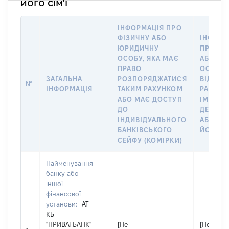
його сім'ї
ІНФОРМАЦІЯ ПРО
ФІЗИЧНУ АБО
ІНФОРМ
ЮРИДИЧНУ
ПРО ФІ
ОСОБУ, ЯКА МАЄ
АБО Ю
ПРАВО
ОСОБУ,
ЗАГАЛЬНА
РОЗПОРЯДЖАТИСЯ
ВІДКРИ
№
ІНФОРМАЦІЯ
ТАКИМ РАХУНКОМ
РАХУНО
АБО МАЄ ДОСТУП
ІМ’Я СУ
ДО
ДЕКЛАР
ІНДИВІДУАЛЬНОГО
АБО ЧЛ
БАНКІВСЬКОГО
ЙОГО СІ
СЕЙФУ (КОМІРКИ)
Найменування
банку або
іншої
фінансової
установи:
АТ
КБ
"ПРИВАТБАНК"
[Не
[Не