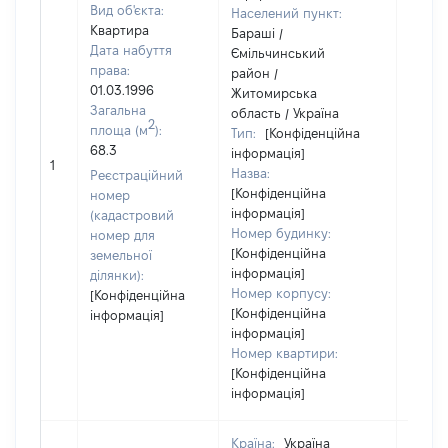
Вид об'єкта:
Населений пункт:
Квартира
Бараші /
Дата набуття
Ємільчинський
права:
район /
01.03.1996
Житомирська
Загальна
область / Україна
2
площа (м
):
Тип:
[Конфіденційна
68.3
інформація]
[Не ві
1
Назва:
Реєстраційний
[Конфіденційна
номер
інформація]
(кадастровий
Номер будинку:
номер для
[Конфіденційна
земельної
інформація]
ділянки):
Номер корпусу:
[Конфіденційна
[Конфіденційна
інформація]
інформація]
Номер квартири:
[Конфіденційна
інформація]
Країна:
Україна