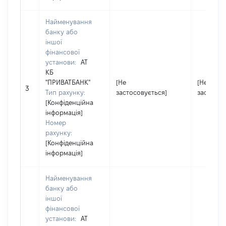
Найменування
банку або
іншої
фінансової
установи:
АТ
КБ
"ПРИВАТБАНК"
[Не
[Не
3
Тип рахунку:
застосовується]
застосов
[Конфіденційна
інформація]
Номер
рахунку:
[Конфіденційна
інформація]
Найменування
банку або
іншої
фінансової
установи:
АТ