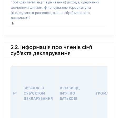
протидію легалізації (відмиванню) доходів, одержаних
злочинним шляхом, фінансуванню тероризму та
фінансуванню розповсюдження зброї масового
знищення”?
Ні
2.2. Інформація про членів сім'ї
суб'єкта декларування
ЗВ'ЯЗОК ІЗ
ПРІЗВИЩЕ,
№
СУБ'ЄКТОМ
ІМ'Я, ПО
ГРОМАДЯН
ДЕКЛАРУВАННЯ
БАТЬКОВІ