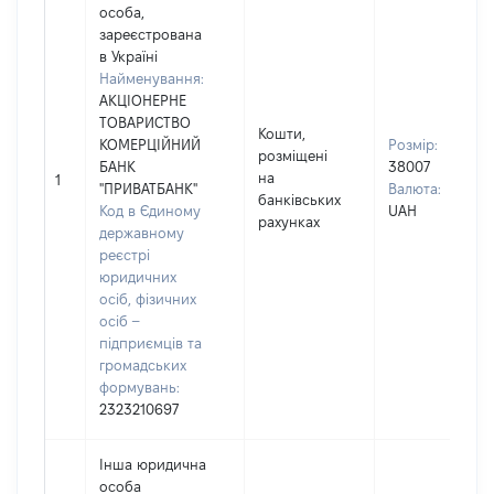
особа,
зареєстрована
в Україні
Найменування:
АКЦІОНЕРНЕ
ТОВАРИСТВО
Кошти,
КОМЕРЦІЙНИЙ
Розмір:
розміщені
БАНК
38007
на
1
"ПРИВАТБАНК"
Валюта:
банківських
Код в Єдиному
UAH
рахунках
державному
реєстрі
юридичних
осіб, фізичних
осіб –
підприємців та
громадських
формувань:
2323210697
Інша юридична
особа