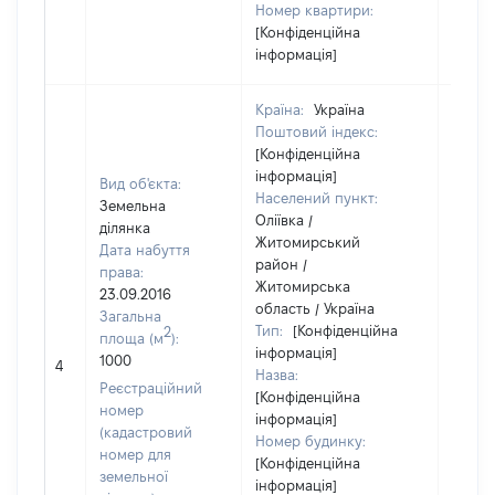
Номер квартири:
[Конфіденційна
інформація]
Країна:
Україна
Поштовий індекс:
[Конфіденційна
інформація]
Вид об'єкта:
Населений пункт:
Земельна
Оліївка /
ділянка
Житомирський
Дата набуття
район /
права:
Житомирська
23.09.2016
область / Україна
Загальна
Тип:
[Конфіденційна
2
площа (м
):
інформація]
1000
40000
4
Назва:
Реєстраційний
[Конфіденційна
номер
інформація]
(кадастровий
Номер будинку:
номер для
[Конфіденційна
земельної
інформація]