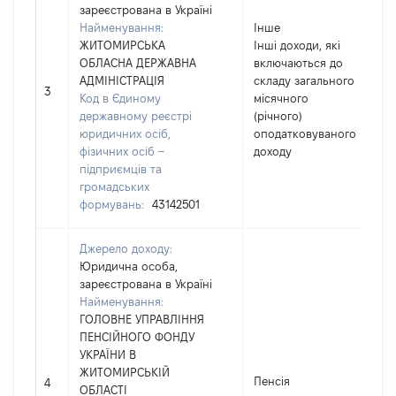
зареєстрована в Україні
Найменування:
Інше
ЖИТОМИРСЬКА
Інші доходи, які
ОБЛАСНА ДЕРЖАВНА
включаються до
АДМІНІСТРАЦІЯ
складу загального
3
Код в Єдиному
місячного
державному реєстрі
(річного)
юридичних осіб,
оподатковуваного
фізичних осіб –
доходу
підприємців та
громадських
формувань:
43142501
Джерело доходу:
Юридична особа,
зареєстрована в Україні
Найменування:
ГОЛОВНЕ УПРАВЛІННЯ
ПЕНСІЙНОГО ФОНДУ
УКРАЇНИ В
ЖИТОМИРСЬКІЙ
Пенсія
4
ОБЛАСТІ