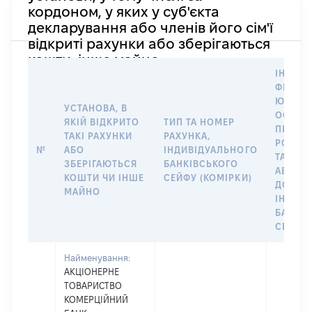
кордоном, у яких у суб'єкта
декларування або членів його сім'ї
відкриті рахунки або зберігаються
кошти, інше майно
ІНФОР
ФІЗИЧН
ЮРИДИ
УСТАНОВА, В
ОСОБУ,
ЯКІЙ ВІДКРИТО
ТИП ТА НОМЕР
ПРАВО
ТАКІ РАХУНКИ
РАХУНКА,
РОЗПО
№
АБО
ІНДИВІДУАЛЬНОГО
ТАКИМ
ЗБЕРІГАЮТЬСЯ
БАНКІВСЬКОГО
АБО М
КОШТИ ЧИ ІНШЕ
СЕЙФУ (КОМІРКИ)
ДО
МАЙНО
ІНДИВ
БАНКІ
СЕЙФУ 
Найменування:
АКЦІОНЕРНЕ
ТОВАРИСТВО
КОМЕРЦІЙНИЙ