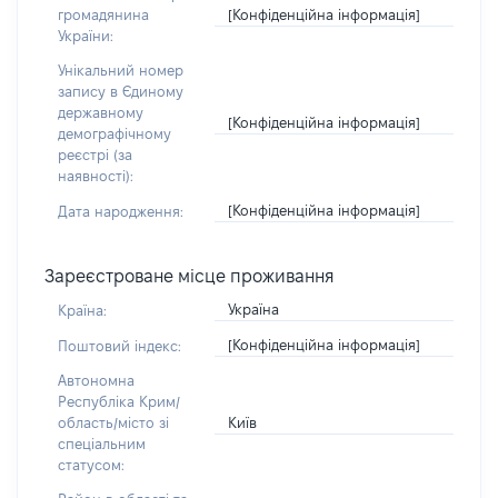
[Конфіденційна інформація]
громадянина
України:
Унікальний номер
запису в Єдиному
державному
[Конфіденційна інформація]
демографічному
реєстрі (за
наявності):
[Конфіденційна інформація]
Дата народження:
Зареєстроване місце проживання
Україна
Країна:
[Конфіденційна інформація]
Поштовий індекс:
Автономна
Республіка Крим/
Київ
область/місто зі
спеціальним
статусом: