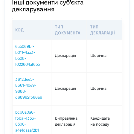
Інші документи суб'єкта
декларування
ТИП
ТИП
КОД
ПЕРІ
ДОКУМЕНТА
ДЕКЛАРАЦІЇ
6a5069bf-
b011-4aa3-
Декларація
Щорічна
2025
b508-
f022604af655
3612dee5-
8361-40e9-
Декларація
Щорічна
2024
9888-
d68962f366a6
bcb0a0a6-
fbba-4353-
Виправлена
Кандидата
2023
8506-
декларація
на посаду
a4e1daaaf2b1