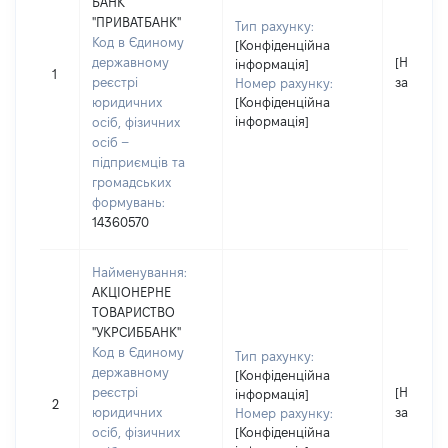
БАНК
"ПРИВАТБАНК"
Тип рахунку:
Код в Єдиному
[Конфіденційна
державному
[Не
інформація]
1
реєстрі
застосо
Номер рахунку:
юридичних
[Конфіденційна
інформація]
осіб, фізичних
осіб –
підприємців та
громадських
формувань:
14360570
Найменування:
АКЦІОНЕРНЕ
ТОВАРИСТВО
"УКРСИББАНК"
Код в Єдиному
Тип рахунку:
державному
[Конфіденційна
реєстрі
[Не
інформація]
2
юридичних
застосо
Номер рахунку:
осіб, фізичних
[Конфіденційна