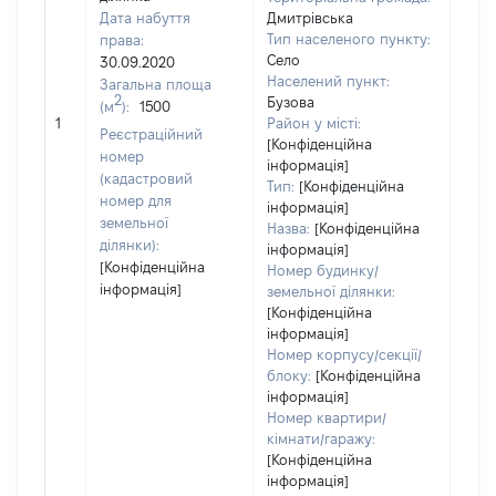
Дата набуття
Дмитрівська
Тип населеного пункту:
права:
Село
30.09.2020
Населений пункт:
Загальна площа
2
Бузова
(м
):
1500
[Не
1
Район у місті:
заст
Реєстраційний
[Конфіденційна
номер
інформація]
(кадастровий
Тип:
[Конфіденційна
номер для
інформація]
земельної
Назва:
[Конфіденційна
ділянки):
інформація]
[Конфіденційна
Номер будинку/
інформація]
земельної ділянки:
[Конфіденційна
інформація]
Номер корпусу/секції/
блоку:
[Конфіденційна
інформація]
Номер квартири/
кімнати/гаражу:
[Конфіденційна
інформація]