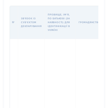
П
ПРІЗВИЩЕ, ІМʼЯ,
Б
ЗВʼЯЗОК ІЗ
ПО БАТЬКОВІ (ЗА
І
№
СУБʼЄКТОМ
НАЯВНОСТІ) ДЛЯ
ГРОМАДЯНСТВО
М
ДЕКЛАРУВАННЯ
ІДЕНТИФІКАЦІЇ В
УКРАЇНІ