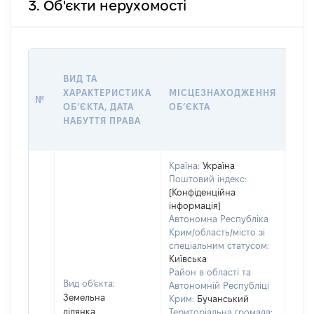
3. Об'єкти нерухомості
ВАР
ВИД ТА
ДАТ
ХАРАКТЕРИСТИКА
МІСЦЕЗНАХОДЖЕННЯ
ПРА
№
ОБʼЄКТА, ДАТА
ОБʼЄКТА
ОС
НАБУТТЯ ПРАВА
ГР
ОЦІ
Країна:
Україна
Поштовий індекс:
[Конфіденційна
інформація]
Автономна Республіка
Крим/область/місто зі
спеціальним статусом:
Київська
Район в області та
Вид об'єкта:
Автономній Республіці
Земельна
Крим:
Бучанський
ділянка
Територіальна громада: