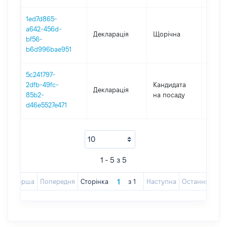
1ed7d865-
a642-456d-
Декларація
Щорічна
2023
bf56-
b6d996bae951
5c241797-
2dfb-49fc-
Кандидата
Декларація
2023
85b2-
на посаду
d46e5527e471
1 - 5 з 5
Перша
Попередня
Сторінка
з
1
Наступна
Остання