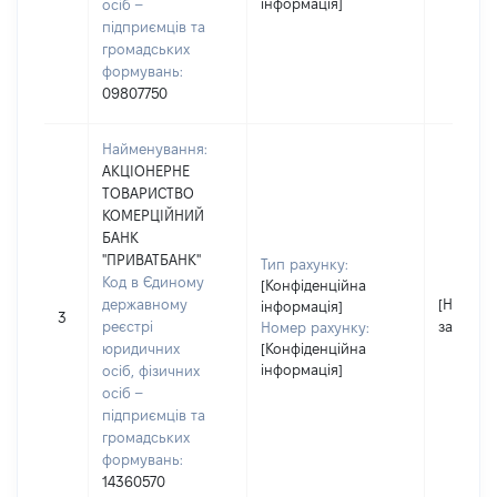
інформація]
осіб –
підприємців та
громадських
формувань:
09807750
Найменування:
АКЦІОНЕРНЕ
ТОВАРИСТВО
КОМЕРЦІЙНИЙ
БАНК
"ПРИВАТБАНК"
Тип рахунку:
Код в Єдиному
[Конфіденційна
державному
[Не
інформація]
3
реєстрі
застосо
Номер рахунку:
юридичних
[Конфіденційна
інформація]
осіб, фізичних
осіб –
підприємців та
громадських
формувань:
14360570