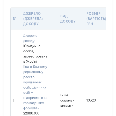
ДЖЕРЕЛО
РОЗМІР
ВИД
№
(ДЖЕРЕЛА)
(ВАРТІСТЬ),
ДОХОДУ
ДОХОДУ
ГРН
Джерело
доходу:
Юридична
особа,
зареєстрована
в Україні
Код в Єдиному
державному
реєстрі
юридичних
осіб, фізичних
П
осіб –
Інше
підприємців та
соціальні
10320
І
1
громадських
виплати
П
формувань:
н
22886300