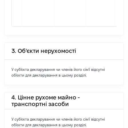
(укра
Зінас
Оріге
Лімас
3. Об'єкти нерухомості
У суб'єкта декларування чи членів його сім'ї відсутні
об'єкти для декларування в цьому розділі.
4. Цінне рухоме майно -
транспортні засоби
У суб'єкта декларування чи членів його сім'ї відсутні
об'єкти для декларування в цьому розділі.