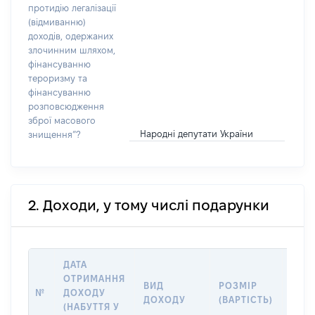
протидію легалізації
(відмиванню)
доходів, одержаних
злочинним шляхом,
фінансуванню
тероризму та
фінансуванню
розповсюдження
зброї масового
Народні депутати України
знищення”?
2. Доходи, у тому числі подарунки
ДАТА
ОТРИМАННЯ
ВИД
РОЗМІР
ІНФ
№
ДОХОДУ
ДОХОДУ
(ВАРТІСТЬ)
ДЖЕ
(НАБУТТЯ У