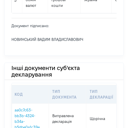
5
валют
кошти
Документ підписано:
НОВИНСЬКИЙ ВАДИМ ВЛАДИСЛАВОВИЧ
Інші документи суб'єкта
декларування
ТИП
ТИП
КОД
П
ДОКУМЕНТА
ДЕКЛАРАЦІЇ
aa0c7c63-
bb3b-4324-
Виправлена
Щорічна
2
b34a-
декларація
b5dbe0a1c39e