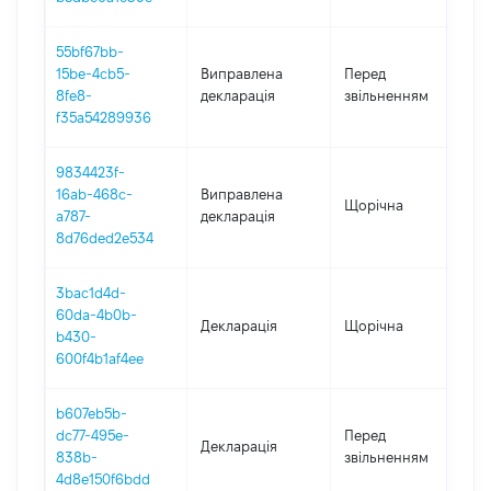
55bf67bb-
01
15be-4cb5-
Виправлена
Перед
-
8fe8-
декларація
звільненням
08
f35a54289936
9834423f-
16ab-468c-
Виправлена
Щорічна
20
a787-
декларація
8d76ded2e534
3bac1d4d-
60da-4b0b-
Декларація
Щорічна
2
b430-
600f4b1af4ee
b607eb5b-
01
dc77-495e-
Перед
Декларація
-
838b-
звільненням
08
4d8e150f6bdd