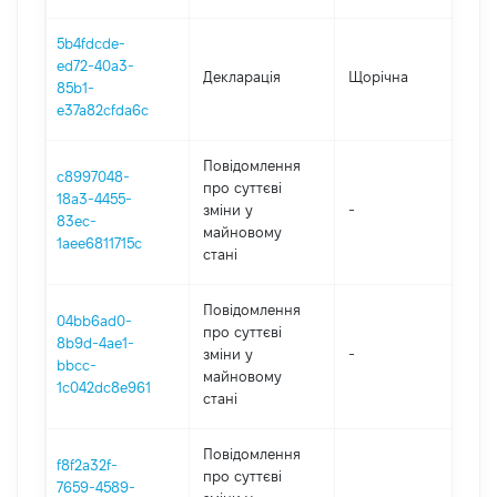
5b4fdcde-
ed72-40a3-
Декларація
Щорічна
20
85b1-
e37a82cfda6c
Повідомлення
c8997048-
про суттєві
18a3-4455-
зміни y
-
2
83ec-
майновому
1aee6811715c
стані
Повідомлення
04bb6ad0-
про суттєві
8b9d-4ae1-
зміни y
-
2
bbcc-
майновому
1c042dc8e961
стані
Повідомлення
f8f2a32f-
про суттєві
7659-4589-