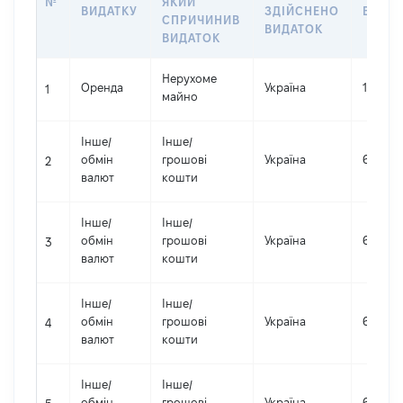
№
ЯКИЙ
ВИДАТКУ
ЗДІЙСНЕНО
ВИДА
СПРИЧИНИВ
ВИДАТОК
ВИДАТОК
Нерухоме
Оренда
Україна
124285
1
майно
Інше
/
Інше
/
обмін
грошові
Україна
625712
2
валют
кошти
Інше
/
Інше
/
обмін
грошові
Україна
627400
3
валют
кошти
Інше
/
Інше
/
обмін
грошові
Україна
629252
4
валют
кошти
Інше
/
Інше
/
обмін
грошові
Україна
625402