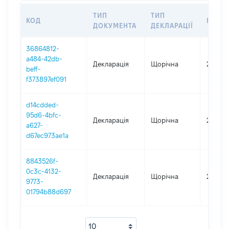
ТИП
ТИП
КОД
ПЕРІ
ДОКУМЕНТА
ДЕКЛАРАЦІЇ
36864812-
a484-42db-
Декларація
Щорічна
2025
beff-
f373897ef091
d14cdded-
95d6-4bfc-
Декларація
Щорічна
2024
a627-
d67ec973ae1a
8843526f-
0c3c-4132-
Декларація
Щорічна
2023
9773-
01794b88d697