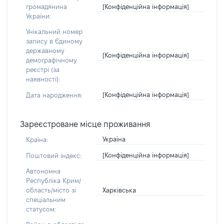
[Конфіденційна інформація]
громадянина
України:
Унікальний номер
запису в Єдиному
державному
[Конфіденційна інформація]
демографічному
реєстрі (за
наявності):
[Конфіденційна інформація]
Дата народження:
Зареєстроване місце проживання
Україна
Країна:
[Конфіденційна інформація]
Поштовий індекс:
Автономна
Республіка Крим/
Харківська
область/місто зі
спеціальним
статусом: