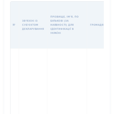
ПРІЗВИЩЕ, ІМʼЯ, ПО
ЗВʼЯЗОК ІЗ
БАТЬКОВІ (ЗА
№
СУБʼЄКТОМ
НАЯВНОСТІ) ДЛЯ
ГРОМАДЯНСТВО
ДЕКЛАРУВАННЯ
ІДЕНТИФІКАЦІЇ В
УКРАЇНІ