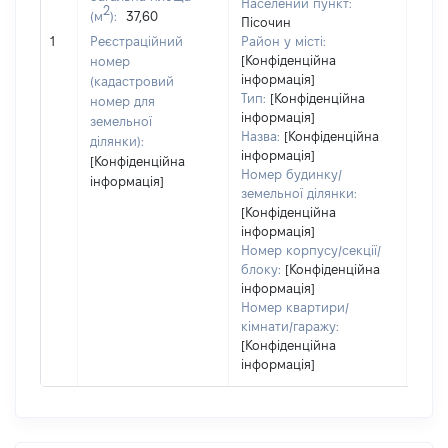
Населений пункт:
варт
2
(м
):
37,60
Пісочин
обʼє
1
Реєстраційний
Район у місті:
варт
[Конфіденційна
номер
дату
інформація]
(кадастровий
набу
Тип:
[Конфіденційна
номер для
пра
інформація]
земельної
Назва:
[Конфіденційна
ділянки):
інформація]
[Конфіденційна
Номер будинку/
інформація]
земельної ділянки:
[Конфіденційна
інформація]
Номер корпусу/секції/
блоку:
[Конфіденційна
інформація]
Номер квартири/
кімнати/гаражу:
[Конфіденційна
інформація]