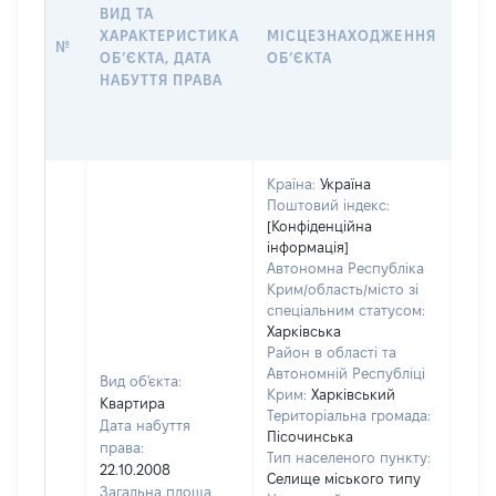
НАБ
ВИД ТА
ПРА
ХАРАКТЕРИСТИКА
МІСЦЕЗНАХОДЖЕННЯ
№
ЗА
ОБʼЄКТА, ДАТА
ОБʼЄКТА
ОС
НАБУТТЯ ПРАВА
ГР
ОЦІ
ГРН
Країна:
Україна
Поштовий індекс:
[Конфіденційна
інформація]
Автономна Республіка
Крим/область/місто зі
спеціальним статусом:
Харківська
Район в області та
Автономній Республіці
Вид об'єкта:
Крим:
Харківський
Квартира
Територіальна громада:
Дата набуття
Пісочинська
права:
Тип населеного пункту:
309
22.10.2008
Селище міського типу
Тип
Загальна площа