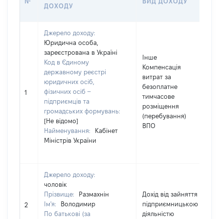
№
ВИД ДОХОДУ
ДОХОДУ
Джерело доходу:
Юридична особа,
зареєстрована в Україні
Інше
Код в Єдиному
Компенсація
державному реєстрі
витрат за
юридичних осіб,
безоплатне
фізичних осіб –
1
тимчасове
підприємців та
розміщення
громадських формувань:
(перебування)
[Не відомо]
ВПО
Найменування:
Кабінет
Міністрів України
Джерело доходу:
чоловік
Прізвище:
Размахнін
Дохід від зайняття
Ім'я:
Володимир
підприємницькою
2
По батькові (за
діяльністю