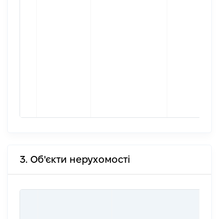
3. Об'єкти нерухомості
ВАР
ДАТ