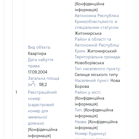
[Конфіденційна
інформація]
Автономна Республіка
Крим/область/місто зі
спеціальним статусом:
Житомирська
Район в області та
Автономній Республіці
Вид об'єкта:
Крим:
Житомирський
Квартира
Територіальна громада:
Дата набуття
Новоборівська
права:
Тип населеного пункту:
830
17.09.2004
Селище міського типу
Тип
Загальна площа
Населений пункт:
Нова
варт
2
(м
):
58,2
Борова
обʼє
1
Реєстраційний
Район у місті:
варт
[Конфіденційна
номер
дату
інформація]
(кадастровий
набу
Тип:
[Конфіденційна
номер для
пра
інформація]
земельної
Назва:
[Конфіденційна
ділянки):
інформація]
[Конфіденційна
Номер будинку/
інформація]