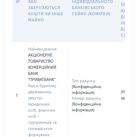
№
АБО
ІНДИВІДУАЛЬНОГО
ТАКИМ
ЗБЕРІГАЮТЬСЯ
БАНКІВСЬКОГО
АБО М
КОШТИ ЧИ ІНШЕ
СЕЙФУ (КОМІРКИ)
ДО
МАЙНО
ІНДИВ
БАНКІ
СЕЙФУ 
Найменування:
АКЦІОНЕРНЕ
ТОВАРИСТВО
КОМЕРЦІЙНИЙ
БАНК
"ПРИВАТБАНК"
Тип рахунку:
Код в Єдиному
[Конфіденційна
державному
[Не
інформація]
1
реєстрі
застосо
Номер рахунку:
юридичних
[Конфіденційна
інформація]
осіб, фізичних
осіб –
підприємців та
громадських
формувань: