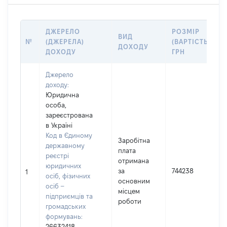
ДЖЕРЕЛО
РОЗМІР
ВИД
№
(ДЖЕРЕЛА)
(ВАРТІСТЬ),
ДОХОДУ
ДОХОДУ
ГРН
Джерело
доходу:
Юридична
особа,
зареєстрована
в Україні
Код в Єдиному
Заробітна
державному
плата
реєстрі
отримана
юридичних
за
744238
1
осіб, фізичних
основним
осіб –
місцем
підприємців та
роботи
громадських
формувань:
26632418