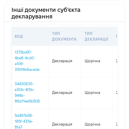
Інші документи суб'єкта
декларування
ТИП
ТИП
КОД
ПЕРІО
ДОКУМЕНТА
ДЕКЛАРАЦІЇ
1375bd97-
4be8-4cd0-
Декларація
Щорічна
2025
a106-
350f4b6acede
34430635-
e30b-4f3b-
Декларація
Щорічна
2024
944b-
86d11ee9b508
5d497b59-
185f-435e-
Декларація
Щорічна
2023
8fa7-