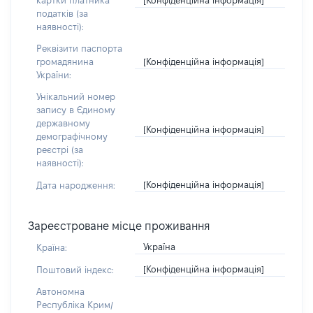
картки платника
податків (за
наявності):
Реквізити паспорта
[Конфіденційна інформація]
громадянина
України:
Унікальний номер
запису в Єдиному
державному
[Конфіденційна інформація]
демографічному
реєстрі (за
наявності):
[Конфіденційна інформація]
Дата народження:
Зареєстроване місце проживання
Україна
Країна:
[Конфіденційна інформація]
Поштовий індекс:
Автономна
Республіка Крим/