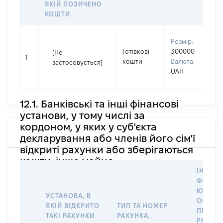
ЯКІЙ ПОЗИЧЕНО
КОШТИ
В
Розмір:
П
Готівкові
300000
[Не
І
1
кошти
Валюта:
застосовується]
П
UAH
н
12.1. Банківські та інші фінансові
установи, у тому числі за
кордоном, у яких у суб'єкта
декларування або членів його сім'ї
відкриті рахунки або зберігаються
кошти, інше майно
ІНФОР
ФІЗИЧН
ЮРИДИ
УСТАНОВА, В
ОСОБУ,
ЯКІЙ ВІДКРИТО
ТИП ТА НОМЕР
ПРАВО
ТАКІ РАХУНКИ
РАХУНКА,
РОЗПО