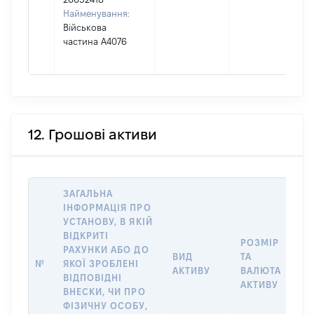
Найменування:
Військова
частина А4076
12. Грошові активи
ЗАГАЛЬНА
ІНФОРМАЦІЯ ПРО
УСТАНОВУ, В ЯКІЙ
ВІДКРИТІ
РОЗМІР
І
РАХУНКИ АБО ДО
ВИД
ТА
О
№
ЯКОЇ ЗРОБЛЕНІ
АКТИВУ
ВАЛЮТА
Н
ВІДПОВІДНІ
АКТИВУ
П
ВНЕСКИ, ЧИ ПРО
ФІЗИЧНУ ОСОБУ,