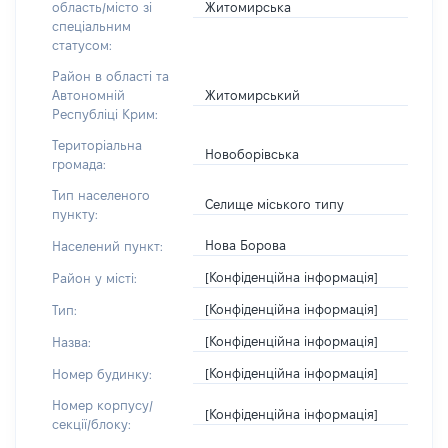
Житомирська
область/місто зі
спеціальним
статусом:
Район в області та
Житомирський
Автономній
Республіці Крим:
Територіальна
Новоборівська
громада:
Тип населеного
Селище міського типу
пункту:
Нова Борова
Населений пункт:
[Конфіденційна інформація]
Район у місті:
[Конфіденційна інформація]
Тип:
[Конфіденційна інформація]
Назва:
[Конфіденційна інформація]
Номер будинку:
Номер корпусу/
[Конфіденційна інформація]
секції/блоку: