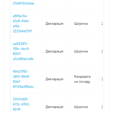
21b8f130ddde
e8f8a13e-
41d9-414d-
Декларація
Щорічна
2021
af4a-
2227d4af23f1
aa93297c-
159c-4ec9-
Декларація
Щорічна
2020
8907-
a7ce99afce5b
49d37f92-
d6f2-49d8-
Кандидата
Декларація
2019
82e7-
на посаду
f6134ad58abc
35101d69-
672c-4760-
Декларація
Щорічна
2019
9b18-