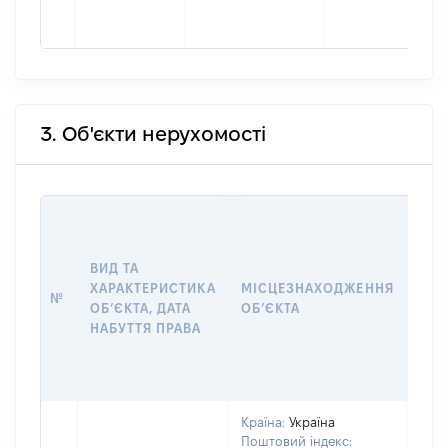
3. Об'єкти нерухомості
ВАР
ДАТ
НАБ
ВИД ТА
ПРА
ХАРАКТЕРИСТИКА
МІСЦЕЗНАХОДЖЕННЯ
№
ЗА
ОБʼЄКТА, ДАТА
ОБʼЄКТА
ОС
НАБУТТЯ ПРАВА
ГР
ОЦІ
ГРН
Країна:
Україна
Поштовий індекс: