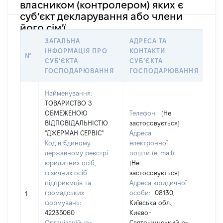
власником (контролером) яких є
суб’єкт декларування або члени
його сім'ї
ЗАГАЛЬНА
АДРЕСА ТА
ІН
ІНФОРМАЦІЯ ПРО
КОНТАКТИ
№
ОС
СУБʼЄКТА
СУБʼЄКТА
ОБ
ГОСПОДАРЮВАННЯ
ГОСПОДАРЮВАННЯ
Найменування:
ТОВАРИСТВО З
ОБМЕЖЕНОЮ
Телефон:
[Не
ВІДПОВІДАЛЬНІСТЮ
застосовується]
"ДЖЕРМАН СЕРВІС"
Адреса
Код в Єдиному
електронної
державному реєстрі
пошти (e-mail):
юридичних осіб,
[Не
фізичних осіб –
застосовується]
дру
підприємців та
Адреса юридичної
Прі
громадських
особи:
08130,
Ім'я
1
формувань:
Київська обл.,
По 
42235060
Києво-
ная
Організаційно-
Святошинський р-