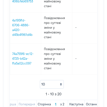
406b7eb69753
майновому
стані
Повідомлення
4a195ffd-
про суттєві
6706-4886-
зміни y
-
2
a420-
майновому
d45b4f961d4b
стані
Повідомлення
74a755f6-ec12-
про суттєві
4725-b42a-
зміни y
-
2
ffa5a02cc097
майновому
стані
1 - 10 з 20
Перша
Попередня
Сторінка
з
2
Наступна
Остання