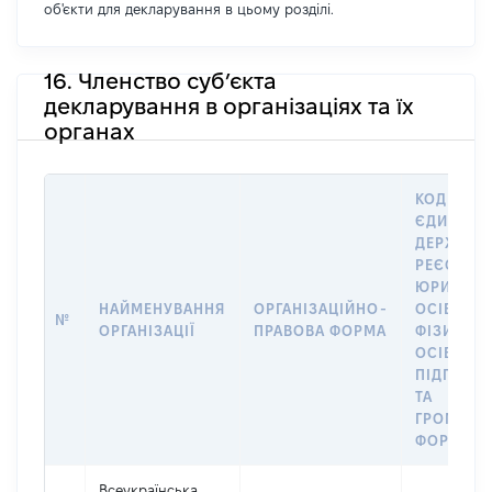
об'єкти для декларування в цьому розділі.
16. Членство суб’єкта
декларування в організаціях та їх
органах
КОД В
ЄДИНОМ
ДЕРЖАВН
РЕЄСТРІ
ЮРИДИЧ
НАЙМЕНУВАННЯ
ОРГАНІЗАЦІЙНО-
ОСІБ,
№
ОРГАНІЗАЦІЇ
ПРАВОВА ФОРМА
ФІЗИЧНИ
ОСІБ –
ПІДПРИЄ
ТА
ГРОМАДС
ФОРМУВА
Всеукраїнська