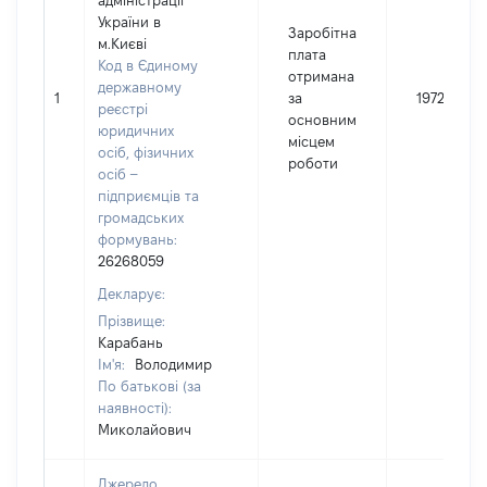
адміністрації
України в
Заробітна
м.Києві
плата
Код в Єдиному
отримана
державному
1
за
197239
реєстрі
основним
юридичних
місцем
осіб, фізичних
роботи
осіб –
підприємців та
громадських
формувань:
26268059
Декларує:
Прізвище:
Карабань
Ім'я:
Володимир
По батькові (за
наявності):
Миколайович
Джерело