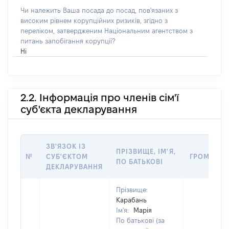
Чи належить Ваша посада до посад, пов'язаних з
високим рівнем корупційних ризиків, згідно з
переліком, затвердженим Національним агентством з
питань запобігання корупції?
Ні
2.2. Інформація про членів сім'ї
суб'єкта декларування
ЗВ'ЯЗОК ІЗ
ПРІЗВИЩЕ, ІМ'Я,
№
СУБ'ЄКТОМ
ГРОМАДЯН
ПО БАТЬКОВІ
ДЕКЛАРУВАННЯ
Прізвище:
Карабань
Ім'я:
Марія
По батькові (за