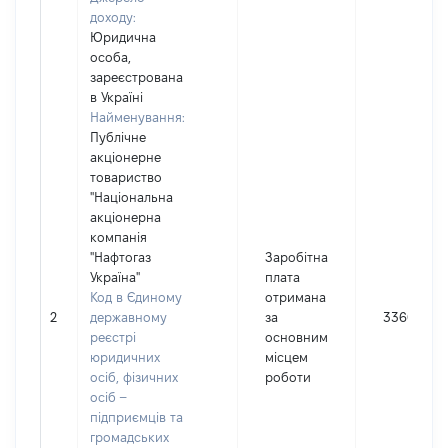
доходу:
Юридична
особа,
зареєстрована
в Україні
Найменування:
Публічне
акціонерне
товариство
"Національна
акціонерна
компанія
"Нафтогаз
Заробітна
Україна"
плата
Код в Єдиному
отримана
2
державному
за
336027
реєстрі
основним
юридичних
місцем
осіб, фізичних
роботи
осіб –
підприємців та
громадських