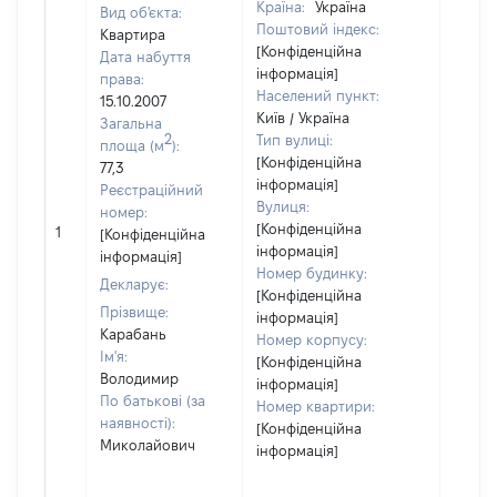
Країна:
Україна
Вид об'єкта:
Поштовий індекс:
Квартира
[Конфіденційна
Дата набуття
інформація]
права:
Населений пункт:
15.10.2007
Київ / Україна
Загальна
2
Тип вулиці:
площа (м
):
[Конфіденційна
77,3
інформація]
Реєстраційний
Вулиця:
номер:
[Конфіденційна
1
14
[Конфіденційна
інформація]
інформація]
Номер будинку:
Декларує:
[Конфіденційна
Прізвище:
інформація]
Карабань
Номер корпусу:
Ім'я:
[Конфіденційна
Володимир
інформація]
По батькові (за
Номер квартири:
наявності):
[Конфіденційна
Миколайович
інформація]