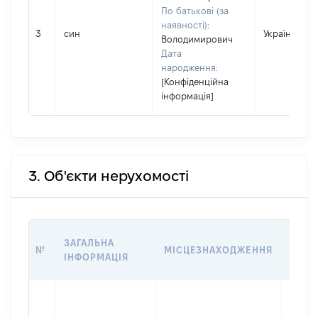
По батькові (за
наявності):
3
син
Україна
Володимирович
Дата
народження:
[Конфіденційна
інформація]
3. Об'єкти нерухомості
ВАРТ
ЗАГАЛЬНА
№
МІСЦЕЗНАХОДЖЕННЯ
НА Д
ІНФОРМАЦІЯ
НАБУ