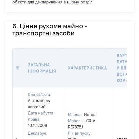
об'єкти для декларування в цьому розділі.
6. Цінне рухоме майно -
транспортні засоби
ВАРТІСТЬ
ДАТУ НАБ
ЗАГАЛЬНА
№
ХАРАКТЕРИСТИКА
У ВЛАСНІ
ІНФОРМАЦІЯ
ВОЛОДІН
КОРИСТУ
Вид об'єкта:
Автомобіль
легковий
Дата набуття
Марка:
Honda
права:
Модель:
CR-V
10.12.2008
RE7878J
Декларує:
Рік випуску: