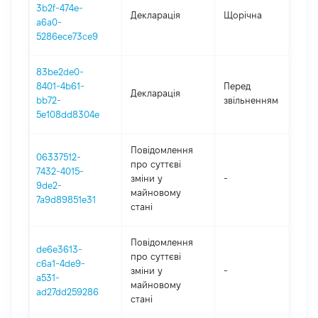
3b2f-474e-
Декларація
Щорічна
2
a6a0-
5286ece73ce9
83be2de0-
01
8401-4b61-
Перед
Декларація
-
bb72-
звільненням
01
5e108dd8304e
Повідомлення
06337512-
про суттєві
7432-4015-
зміни y
-
2
9de2-
майновому
7a9d89851e31
стані
Повідомлення
de6e3613-
про суттєві
c6a1-4de9-
зміни y
-
2
a531-
майновому
ad27dd259286
стані