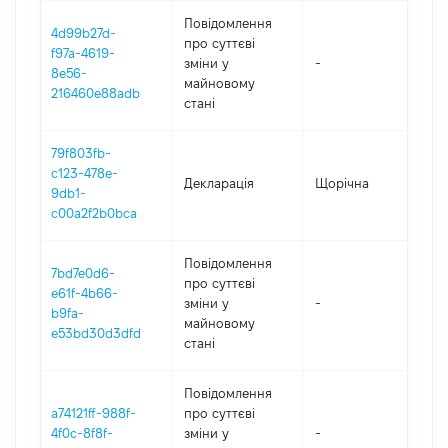
Повідомлення
4d99b27d-
про суттєві
f97a-4619-
зміни y
-
2
8e56-
майновому
216460e88adb
стані
79f803fb-
c123-478e-
Декларація
Щорічна
2
9db1-
c00a2f2b0bca
Повідомлення
7bd7e0d6-
про суттєві
e61f-4b66-
зміни y
-
2
b9fa-
майновому
e53bd30d3dfd
стані
Повідомлення
a74121ff-988f-
про суттєві
4f0c-8f8f-
зміни y
-
2