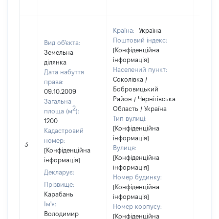
Країна:
Україна
Поштовий індекс:
Вид об'єкта:
[Конфіденційна
Земельна
інформація]
ділянка
Населений пункт:
Дата набуття
Соколівка /
права:
Бобровицький
09.10.2009
Район / Чернігівська
Загальна
2
Область / Україна
площа (м
):
Тип вулиці:
1200
[Конфіденційна
Кадастровий
інформація]
номер:
3
23000
Вулиця:
[Конфіденційна
[Конфіденційна
інформація]
інформація]
Декларує:
Номер будинку:
Прізвище:
[Конфіденційна
Карабань
інформація]
Ім'я:
Номер корпусу:
Володимир
[Конфіденційна