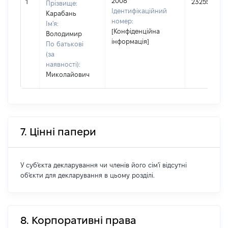
2008
1
232551
Прізвище:
Ідентифікаційний
Карабань
номер:
Ім'я:
[Конфіденційна
Володимир
інформація]
По батькові
(за
наявності):
Миколайович
7. Цінні папери
У суб'єкта декларування чи членів його сім'ї відсутні
об'єкти для декларування в цьому розділі.
8. Корпоративні права