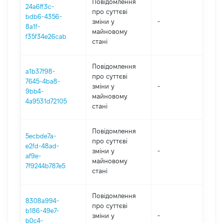
Повідомлення
24a6ff3c-
про суттєві
bdb6-4356-
зміни y
-
202
8a1f-
майновому
f35f34e26cab
стані
Повідомлення
a1b37f98-
про суттєві
7645-4ba8-
зміни y
-
202
9bb4-
майновому
4a9531d72105
стані
Повідомлення
5ecbde7a-
про суттєві
e2fd-48ad-
зміни y
-
202
af9e-
майновому
7f9244b787e5
стані
Повідомлення
8308a994-
про суттєві
b186-49e7-
зміни y
-
202
b0c4-