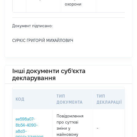
охорони
Документ підписано:
СУРКІС ГРИГОРІЙ МИХАЙЛОВИЧ
Інші документи суб'єкта
декларування
ТИП
ТИП
КОД
ПЕ
ДОКУМЕНТА
ДЕКЛАРАЦІЇ
Повідомлення
ee598a07-
про суттєві
8b54-4090-
зміни y
-
202
a8d3-
майновому