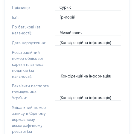
Суркіс
Прізвище:
Григорій
Ім'я:
По батькові (за
Михайлович
наявності):
[Конфіденційна інформація]
Дата народження:
Реєстраційний
номер облікової
картки платника
податків (за
[Конфіденційна інформація]
наявності):
Реквізити паспорта
громадянина
[Конфіденційна інформація]
України:
Унікальний номер
запису в Єдиному
державному
демографічному
реєстрі (за