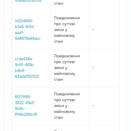
9566b3318208
стані
Повідомлення
1d22d654-
про суттєві
b2e8-40fd-
зміни y
-
202
aaa7-
майновому
9d8619e44abc
стані
Повідомлення
cc4e438a-
про суттєві
9c81-445b-
зміни y
-
202
b4b9-
майновому
63ade1531122
стані
Повідомлення
6f371f98-
про суттєві
3822-45e3-
зміни y
-
202
8b8c-
майновому
fff44d286cf9
стані