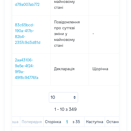
майновому
d79a007ab772
стані
Повідомлення
83c65bcd-
про суттєві
190a-417b-
зміни y
-
202
82b4-
майновому
2357c9d3d81d
стані
2aa43106-
9e5e-4f24-
Декларація
Щорічна
202
9f9a-
49f8c94776fa
1 - 10 з 349
Перша
Попередня
Сторінка
з
35
Наступна
Остання