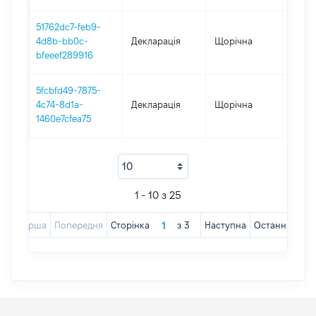
51762dc7-feb9-
4d8b-bb0c-
Декларація
Щорічна
2022
bfeeef289916
5fcbfd49-7875-
4c74-8d1a-
Декларація
Щорічна
2021
1460e7cfea75
1 - 10 з 25
Перша
Попередня
Сторінка
з
3
Наступна
Остання