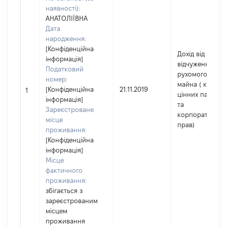
наявності):
АНАТОЛІЇВНА
Дата
народження:
[Конфіденційна
Дохід від
інформація]
відчуження
Податковий
рухомого
номер:
майна ( крім
[Конфіденційна
21.11.2019
1
цінних паперів
інформація]
та
Зареєстроване
корпоративних
місце
прав)
проживання:
[Конфіденційна
інформація]
Місце
фактичного
проживання:
збігається з
зареєстрованим
місцем
проживання