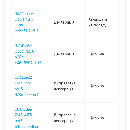
4634c5e3-
d364-4df3-
Кандидата
Декларація
2023
91d4-
на посаду
cc2d3112b817
401d1067-
638d-4296-
Декларація
Щорічна
2023
a08a-
b46e3892c2b6
53323e22-
12df-4c33-
Виправлена
Щорічна
2022
ab13-
декларація
478b0cf44bc2
381d9dae-
7c43-4175-
Виправлена
Щорічна
2021
adf3-
декларація
5fbcaa53d5ad