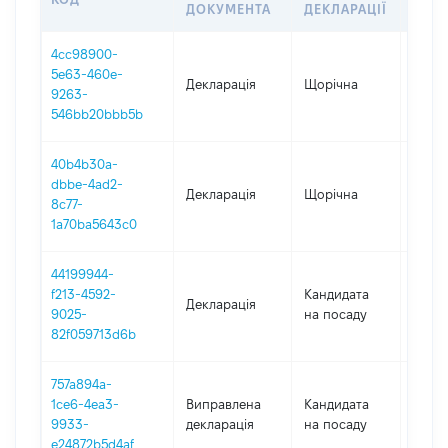
ДОКУМЕНТА
ДЕКЛАРАЦІЇ
4cc98900-
5e63-460e-
Декларація
Щорічна
2025
9263-
546bb20bbb5b
40b4b30a-
dbbe-4ad2-
Декларація
Щорічна
2024
8c77-
1a70ba5643c0
44199944-
f213-4592-
Кандидата
Декларація
2023
9025-
на посаду
82f059713d6b
757a894a-
1ce6-4ea3-
Виправлена
Кандидата
2023
9933-
декларація
на посаду
e24872b5d4af