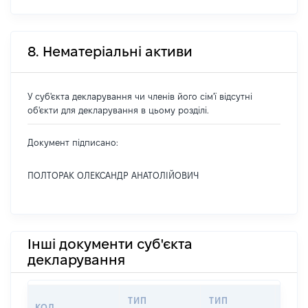
8. Нематеріальні активи
У суб'єкта декларування чи членів його сім'ї відсутні
об'єкти для декларування в цьому розділі.
Документ підписано:
ПОЛТОРАК ОЛЕКСАНДР АНАТОЛІЙОВИЧ
Інші документи суб'єкта
декларування
ТИП
ТИП
КОД
ПЕР