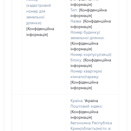
інформація]
набу
(кадастровий
Тип:
[Конфіденційна
пра
номер для
інформація]
земельної
Назва:
[Конфіденційна
ділянки):
інформація]
[Конфіденційна
Номер будинку/
інформація]
земельної ділянки:
[Конфіденційна
інформація]
Номер корпусу/секції/
блоку:
[Конфіденційна
інформація]
Номер квартири/
кімнати/гаражу:
[Конфіденційна
інформація]
Країна:
Україна
Поштовий індекс:
[Конфіденційна
інформація]
Автономна Республіка
Крим/область/місто зі