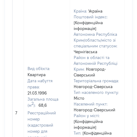
Країна:
Україна
Поштовий індекс:
[Конфіденційна
інформація]
Автономна Республіка
Крим/область/місто зі
спеціальним статусом:
Чернігівська
Район в області та
Автономній Республіці
Вид об'єкта:
Крим:
Новгород-
Квартира
Сіверський
Дата набуття
Територіальна громада:
Новгород-Сіверська
права:
Тип населеного пункту:
21.03.1996
Місто
Загальна площа
2
Населений пункт:
(м
):
68,6
Новгород-Сіверський
[Не 
7
Реєстраційний
Район у місті:
номер
[Конфіденційна
(кадастровий
інформація]
номер для
Тип:
[Конфіденційна