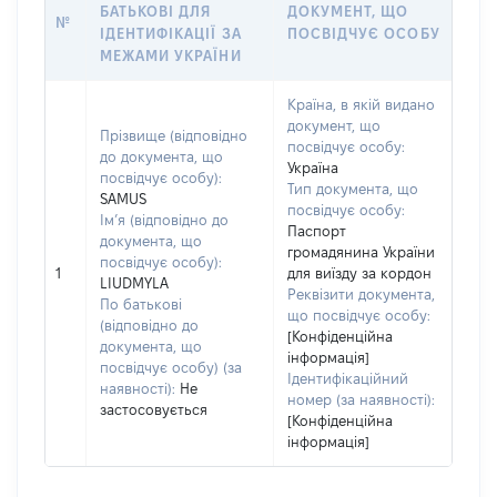
БАТЬКОВІ ДЛЯ
ДОКУМЕНТ, ЩО
№
ІДЕНТИФІКАЦІЇ ЗА
ПОСВІДЧУЄ ОСОБУ
МЕЖАМИ УКРАЇНИ
Країна, в якій видано
документ, що
Прізвище (відповідно
посвідчує особу:
до документа, що
Україна
посвідчує особу):
Тип документа, що
SAMUS
посвідчує особу:
Ім’я (відповідно до
Паспорт
документа, що
громадянина України
посвідчує особу):
1
для виїзду за кордон
LIUDMYLA
Реквізити документа,
По батькові
що посвідчує особу:
(відповідно до
[Конфіденційна
документа, що
інформація]
посвідчує особу) (за
Ідентифікаційний
наявності):
Не
номер (за наявності):
застосовується
[Конфіденційна
інформація]