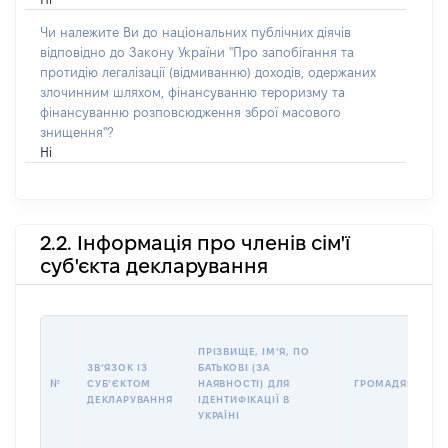
Чи належите Ви до національних публічних діячів
відповідно до Закону України "Про запобігання та
протидію легалізації (відмиванню) доходів, одержаних
злочинним шляхом, фінансуванню тероризму та
фінансуванню розповсюдження зброї масового
знищення"?
Ні
2.2. Інформація про членів сім'ї
суб'єкта декларування
ПРІЗВИЩЕ, ІМʼЯ, ПО
ЗВʼЯЗОК ІЗ
БАТЬКОВІ (ЗА
№
СУБʼЄКТОМ
НАЯВНОСТІ) ДЛЯ
ГРОМАДЯНСТВО
ДЕКЛАРУВАННЯ
ІДЕНТИФІКАЦІЇ В
УКРАЇНІ