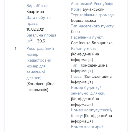
Автономній Республіці
Вид об'єкта:
Крим:
Бучанський
Квартира
Територіальна громада:
Дата набуття
Борщагівська
права:
Тип населеного пункту:
373
10.02.2021
Село
Тип
Загальна площа
Населений пункт:
варт
2
(м
):
39,3
Софіївська Борщагівка
обʼє
1
Реєстраційний
Район у місті:
варт
[Конфіденційна
номер
дату
інформація]
(кадастровий
набу
Тип:
[Конфіденційна
номер для
пра
інформація]
земельної
Назва:
[Конфіденційна
ділянки):
інформація]
[Конфіденційна
Номер будинку/
інформація]
земельної ділянки:
[Конфіденційна
інформація]
Номер корпусу/секції/
блоку:
[Конфіденційна
інформація]
Номер квартири/