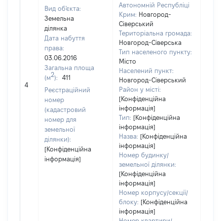
Автономній Республіці
Вид об'єкта:
Крим:
Новгород-
Земельна
Сіверський
ділянка
Територіальна громада:
Дата набуття
Новгород-Сіверська
права:
1725
Тип населеного пункту:
03.06.2016
Тип
Місто
Загальна площа
варт
Населений пункт:
2
(м
):
411
обʼє
Новгород-Сіверський
4
варт
Район у місті:
Реєстраційний
[Конфіденційна
дату
номер
інформація]
набу
(кадастровий
Тип:
[Конфіденційна
пра
номер для
інформація]
земельної
Назва:
[Конфіденційна
ділянки):
інформація]
[Конфіденційна
Номер будинку/
інформація]
земельної ділянки:
[Конфіденційна
інформація]
Номер корпусу/секції/
блоку:
[Конфіденційна
інформація]
Номер квартири/