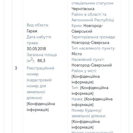
спеціальним статусом:
Чернігівська
Район в області та
Автономній Республіці
Вид об'єкта:
Крим:
Новгород-
Гараж
Сіверський
Дата набуття
Територіальна громада:
Новгород-Сіверська
права:
2647
Тип населеного пункту:
30.05.2018
Тип
Місто
Загальна площа
варт
2
Населений пункт:
(м
):
86,3
обʼє
Новгород-Сіверський
3
Реєстраційний
варт
Район у місті:
номер
дату
[Конфіденційна
(кадастровий
інформація]
набу
номер для
Тип:
[Конфіденційна
пра
земельної
інформація]
ділянки):
Назва:
[Конфіденційна
[Конфіденційна
інформація]
інформація]
Номер будинку/
земельної ділянки:
[Конфіденційна
інформація]
Номер корпусу/секції/