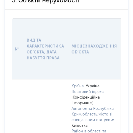
3. Об'єкти нерухомості
ВАР
ДАТ
НАБ
ВИД ТА
ПРА
ХАРАКТЕРИСТИКА
МІСЦЕЗНАХОДЖЕННЯ
№
ЗА
ОБʼЄКТА, ДАТА
ОБʼЄКТА
ОС
НАБУТТЯ ПРАВА
ГР
ОЦІ
ГРН
Країна:
Україна
Поштовий індекс:
[Конфіденційна
інформація]
Автономна Республіка
Крим/область/місто зі
спеціальним статусом:
Київська
Район в області та