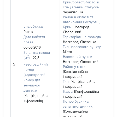
Крим/область/місто зі
спеціальним статусом:
Чернігівська
Район в області та
Автономній Республіці
Вид об'єкта:
Крим:
Новгород-
Гараж
Сіверський
Дата набуття
Територіальна громада:
Новгород-Сіверська
права:
190
Тип населеного пункту:
03.06.2016
Тип
Місто
Загальна площа
варт
2
Населений пункт:
(м
):
22,8
обʼє
Новгород-Сіверський
5
Реєстраційний
варт
Район у місті:
номер
[Конфіденційна
дату
(кадастровий
інформація]
набу
номер для
Тип:
[Конфіденційна
пра
земельної
інформація]
ділянки):
Назва:
[Конфіденційна
[Конфіденційна
інформація]
інформація]
Номер будинку/
земельної ділянки:
[Конфіденційна
інформація]