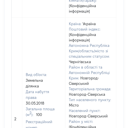
кімнати/гаражу:
[Конфіденційна
інформація]
Країна:
Україна
Поштовий індекс:
[Конфіденційна
інформація]
Автономна Республіка
Крим/область/місто зі
спеціальним статусом:
Чернігівська
Район в області та
Автономній Республіці
Вид об'єкта:
Крим:
Новгород-
Земельна
Сіверський
ділянка
Територіальна громада:
Дата набуття
Новгород-Сіверська
права:
350
Тип населеного пункту:
30.05.2018
Тип
Місто
Загальна площа
варт
Населений пункт:
2
(м
):
100
обʼє
Новгород-Сіверський
2
варт
Район у місті:
Реєстраційний
дату
[Конфіденційна
номер