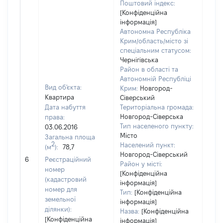
Поштовий індекс:
[Конфіденційна
інформація]
Автономна Республіка
Крим/область/місто зі
спеціальним статусом:
Чернігівська
Район в області та
Автономній Республіці
Вид об'єкта:
Крим:
Новгород-
Квартира
Сіверський
Дата набуття
Територіальна громада:
Новгород-Сіверська
права:
1281
Тип населеного пункту:
03.06.2016
Тип
Місто
Загальна площа
варт
2
Населений пункт:
(м
):
78,7
обʼє
Новгород-Сіверський
6
Реєстраційний
варт
Район у місті:
номер
[Конфіденційна
дату
(кадастровий
інформація]
набу
номер для
Тип:
[Конфіденційна
пра
земельної
інформація]
ділянки):
Назва:
[Конфіденційна
[Конфіденційна
інформація]