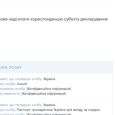
може надсилати кореспонденцію суб'єкту декларування:
ДЧУЄ ОСОБУ
умент, що посвідчує особу:
Україна
чує особу:
Інший
посвідчує особу:
[Конфіденційна інформація]
а наявності):
[Конфіденційна інформація]
умент, що посвідчує особу:
Україна
чує особу:
Паспорт громадянина України для виїзду за кордон
посвідчує особу:
[Конфіденційна інформація]