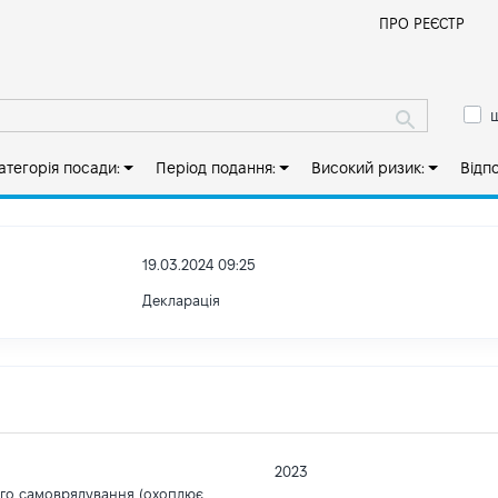
Й
ПРО РЕЄСТР
ш
атегорія посади:
Період подання:
Високий ризик:
Відп
19.03.2024 09:25
Декларація
2023
ого самоврядування (охоплює