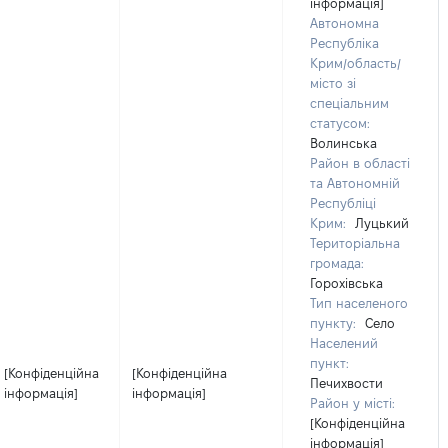
інформація]
Автономна
Республіка
Крим/область/
місто зі
спеціальним
статусом:
Волинська
Район в області
та Автономній
Республіці
Крим:
Луцький
Територіальна
громада:
Горохівська
Тип населеного
пункту:
Село
Населений
пункт:
[Конфіденційна
[Конфіденційна
Печихвости
інформація]
інформація]
Район у місті:
[Конфіденційна
інформація]