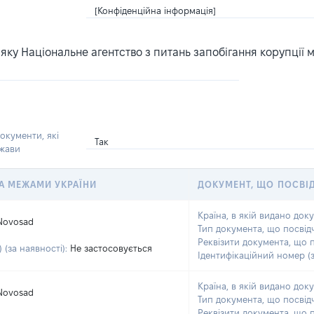
[Конфіденційна інформація]
ку Національне агентство з питань запобігання корупції 
окументи, які
Так
ржави
 ЗА МЕЖАМИ УКРАЇНИ
ДОКУМЕНТ, ЩО ПОСВІ
Країна, в якій видано док
Novosad
Тип документа, що посвід
Реквізити документа, що 
 (за наявності):
Не застосовується
Ідентифікаційний номер (з
Країна, в якій видано док
Novosad
Тип документа, що посвід
Реквізити документа, що 