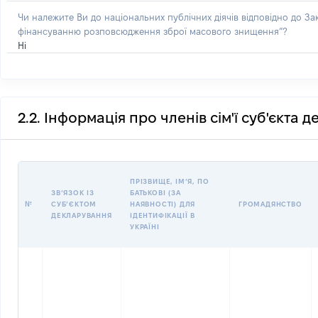
Чи належите Ви до національних публічних діячів відповідно до З
фінансуванню розповсюдження зброї масового знищення”?
Ні
2.2. Інформація про членів сім'ї суб'єкта 
ПРІЗВИЩЕ, ІМʼЯ, ПО
ЗВʼЯЗОК ІЗ
БАТЬКОВІ (ЗА
№
СУБʼЄКТОМ
НАЯВНОСТІ) ДЛЯ
ГРОМАДЯНСТВО
ДЕКЛАРУВАННЯ
ІДЕНТИФІКАЦІЇ В
УКРАЇНІ