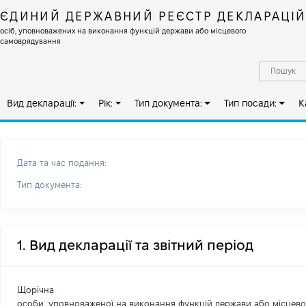
ЄДИНИЙ ДЕРЖАВНИЙ РЕЄСТР ДЕКЛАРАЦІ
осіб, уповноважених на виконання функцій держави або місцевого
самоврядування
Вид декларації:
Рік:
Тип документа:
Тип посади:
К
Дата та час подання:
Тип документа:
1. Вид декларації та звітний період
Щорічна
особи, уповноваженої на виконання функцій держави або місцев