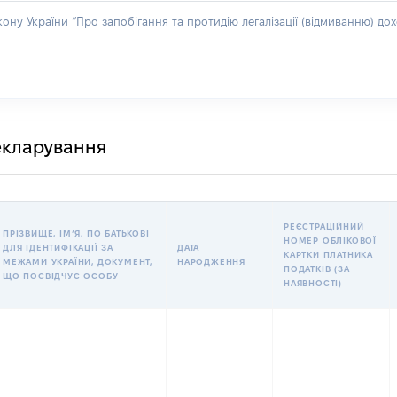
акону України “Про запобігання та протидію легалізації (відмиванню) 
декларування
РЕЄСТРАЦІЙНИЙ
ПРІЗВИЩЕ, ІМʼЯ, ПО БАТЬКОВІ
НОМЕР ОБЛІКОВОЇ
ДЛЯ ІДЕНТИФІКАЦІЇ ЗА
ДАТА
КАРТКИ ПЛАТНИКА
МЕЖАМИ УКРАЇНИ, ДОКУМЕНТ,
НАРОДЖЕННЯ
ПОДАТКІВ (ЗА
ЩО ПОСВІДЧУЄ ОСОБУ
НАЯВНОСТІ)