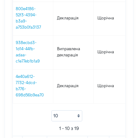
800e4186-
52f3-4394-
Декларація
Щорічна
202
b3a9-
a753b0fa3137
938ecbd3-
1d14-44fb-
Виправлена
Щорічна
201
adaa-
декларація
c1e77eb1b1a9
4e40a612-
7732-4dcd-
Декларація
Щорічна
201
b776-
698d56b9ea70
1 - 10 з 19