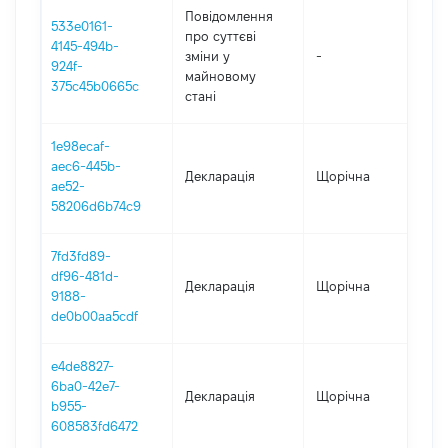
Повідомлення
533e0161-
про суттєві
4145-494b-
зміни y
-
202
924f-
майновому
375c45b0665c
стані
1e98ecaf-
aec6-445b-
Декларація
Щорічна
202
ae52-
58206d6b74c9
7fd3fd89-
df96-481d-
Декларація
Щорічна
202
9188-
de0b00aa5cdf
e4de8827-
6ba0-42e7-
Декларація
Щорічна
202
b955-
608583fd6472