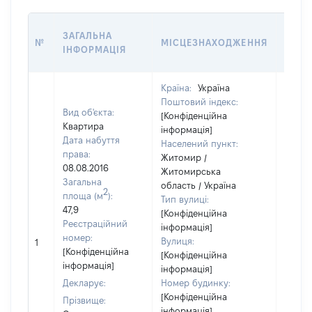
ВАРТ
ЗАГАЛЬНА
№
МІСЦЕЗНАХОДЖЕННЯ
НА Д
ІНФОРМАЦІЯ
НАБУ
Країна:
Україна
Поштовий індекс:
Вид об'єкта:
[Конфіденційна
Квартира
інформація]
Дата набуття
Населений пункт:
права:
Житомир /
08.08.2016
Житомирська
Загальна
область / Україна
2
площа (м
):
Тип вулиці:
47,9
[Конфіденційна
Реєстраційний
інформація]
[Не
номер:
Вулиця:
1
відом
[Конфіденційна
[Конфіденційна
інформація]
інформація]
Декларує:
Номер будинку:
[Конфіденційна
Прізвище:
інформація]