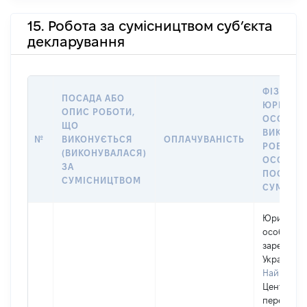
15. Робота за сумісництвом суб’єкта
декларування
ФІЗИЧНА
ПОСАДА АБО
ЮРИДИЧ
ОПИС РОБОТИ,
ОСОБА, 
ЩО
ВИКОНУ
№
ВИКОНУЄТЬСЯ
ОПЛАЧУВАНІСТЬ
РОБОТА (
(ВИКОНУВАЛАСЯ)
ОСОБА 
ЗА
ПОСАДУ 
СУМІСНИЦТВОМ
СУМІСН
Юридичн
особа,
зареєстро
Україні
Найменув
Центр
перепідго