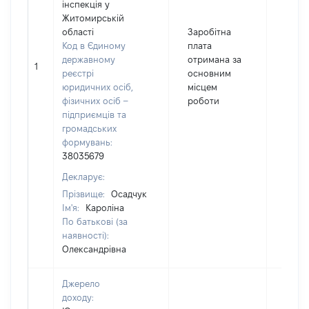
інспекція у
Житомирській
області
Заробітна
Код в Єдиному
плата
державному
отримана за
1
9022
реєстрі
основним
юридичних осіб,
місцем
фізичних осіб –
роботи
підприємців та
громадських
формувань:
38035679
Декларує:
Прізвище:
Осадчук
Ім'я:
Кароліна
По батькові (за
наявності):
Олександрівна
Джерело
доходу: