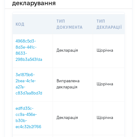
декларування
ТИП
ТИП
КОД
ПЕ
ДОКУМЕНТА
ДЕКЛАРАЦІЇ
4968c5d3-
8d3e-441c-
Декларація
Щорічна
202
8633-
298b3a543fda
3e1875b6-
2bea-4c1e-
Виправлена
Щорічна
202
a27a-
декларація
c83d7aa8bd7d
edffd35c-
cc9a-456e-
Декларація
Щорічна
202
b30b-
ec4c32b2f766