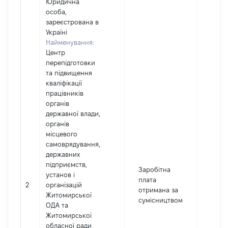
Юридична
особа,
зареєстрована в
Україні
Найменування:
Центр
перепідготовки
та підвищення
кваліфікації
працівників
органів
державної влади,
органів
місцевого
самоврядування,
державних
підприємств,
Заробітна
установ і
плата
2
організацій
730
отримана за
Житомирської
сумісництвом
ОДА та
Житомирської
обласної ради