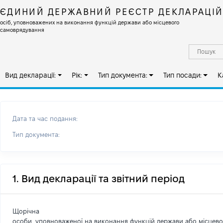
ЄДИНИЙ ДЕРЖАВНИЙ РЕЄСТР ДЕКЛАРАЦІ
осіб, уповноважених на виконання функцій держави або місцевого
самоврядування
Вид декларації:
Рік:
Тип документа:
Тип посади:
К
Дата та час подання:
Тип документа:
1. Вид декларації та звітний період
Щорічна
особи, уповноваженої на виконання функцій держави або місцев