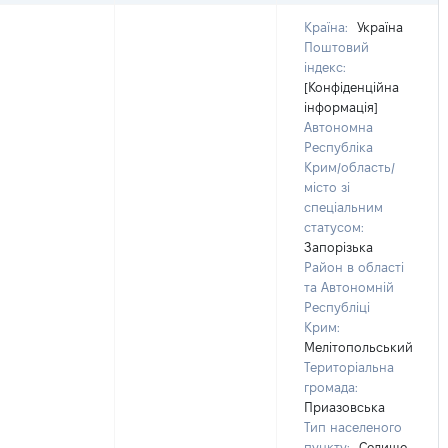
Країна:
Україна
Поштовий
індекс:
[Конфіденційна
інформація]
Автономна
Республіка
Крим/область/
місто зі
спеціальним
статусом:
Запорізька
Район в області
та Автономній
Республіці
Крим:
Мелітопольський
Територіальна
громада:
Приазовська
Тип населеного
пункту:
Селище