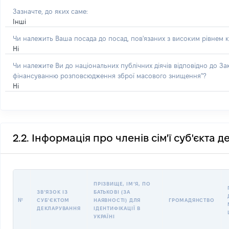
Зазначте, до яких саме:
Інші
Чи належить Ваша посада до посад, пов'язаних з високим рівнем к
Ні
Чи належите Ви до національних публічних діячів відповідно до З
фінансуванню розповсюдження зброї масового знищення"?
Ні
2.2. Інформація про членів сім'ї суб'єкта 
ПРІЗВИЩЕ, ІМʼЯ, ПО
ЗВʼЯЗОК ІЗ
БАТЬКОВІ (ЗА
№
СУБʼЄКТОМ
НАЯВНОСТІ) ДЛЯ
ГРОМАДЯНСТВО
ДЕКЛАРУВАННЯ
ІДЕНТИФІКАЦІЇ В
УКРАЇНІ