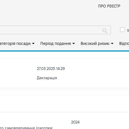
Й
ПРО РЕЄСТР
ш
атегорія посади:
Період подання:
Високий ризик:
Відп
27.03.2025 14:29
Декларація
2024
ого самоврядування (охоплює