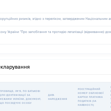
орупційних ризиків, згідно з переліком, затвердженим Національним аг
акону України "Про запобігання та протидію легалізації (відмиванню) 
декларування
РЕЄСТРАЦІЙНИЙ
ПРІЗВИЩЕ, ІМʼЯ, ПО БАТЬКОВІ
НОМЕР ОБЛІКОВОЇ
ДЛЯ ІДЕНТИФІКАЦІЇ ЗА
ДАТА
КАРТКИ ПЛАТНИКА
МЕЖАМИ УКРАЇНИ, ДОКУМЕНТ,
НАРОДЖЕННЯ
ПОДАТКІВ (ЗА
ЩО ПОСВІДЧУЄ ОСОБУ
НАЯВНОСТІ)