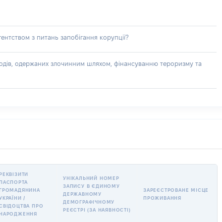
ентством з питань запобігання корупції?
доходів, одержаних злочинним шляхом, фінансуванню тероризму та
РЕКВІЗИТИ
УНІКАЛЬНИЙ НОМЕР
ПАСПОРТА
ЗАПИСУ В ЄДИНОМУ
ГРОМАДЯНИНА
ЗАРЕЄСТРОВАНЕ МІСЦЕ
ДЕРЖАВНОМУ
УКРАЇНИ /
ПРОЖИВАННЯ
ДЕМОГРАФІЧНОМУ
СВІДОЦТВА ПРО
РЕЄСТРІ (ЗА НАЯВНОСТІ)
НАРОДЖЕННЯ