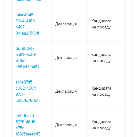
a4ae4048-
62e4-4166-
Кандидата
Декларація
2020
b467-
на посаду
9c1aa215164f
ddf6804f-
5a81-4c36-
Кандидата
Декларація
2020
b19a-
на посаду
e561ef715461
a14e87d5-
c982-4304-
Кандидата
Декларація
2020
97c1-
на посаду
c8451c780e1c
ebbd5a20-
8275-46d9-
Кандидата
Декларація
2020
b75c-
на посаду
187c51aeed43