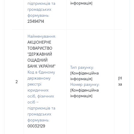
інформація]
підприємців та
громадських
формувань:
23494714
Найменування:
АКЦІОНЕРНЕ
ТОВАРИСТВО
"ДЕРЖАВНИЙ
ОЩАДНИЙ
БАНК УКРАЇНИ"
Тип рахунку:
Код в Єдиному
[Конфіденційна
державному
[Не
інформація]
2
реєстрі
застосо
Номер рахунку:
юридичних
[Конфіденційна
інформація]
осіб, фізичних
осіб –
підприємців та
громадських
формувань:
00032129