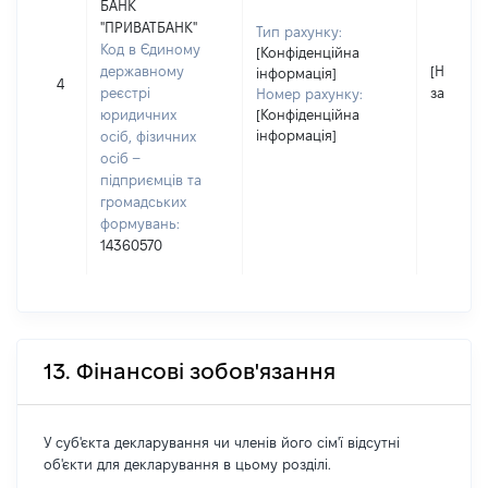
БАНК
"ПРИВАТБАНК"
Тип рахунку:
Код в Єдиному
[Конфіденційна
державному
[Не
інформація]
4
реєстрі
застосо
Номер рахунку:
юридичних
[Конфіденційна
інформація]
осіб, фізичних
осіб –
підприємців та
громадських
формувань:
14360570
13. Фінансові зобов'язання
У суб'єкта декларування чи членів його сім'ї відсутні
об'єкти для декларування в цьому розділі.