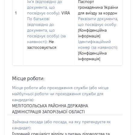
Ім’я (відповідно до
Паспорт
документа, що
громадянина України
1
посвідчує особу):
VIRA
для виїзду за кордон
По батькові
Реквізити документа,
(відповідно до
що посвідчує особу:
документа, що
[Конфіденційна
посвідчує особу) (за
інформація]
наявності):
Не
Ідентифікаційний
застосовується
номер (за наявності):
[Конфіденційна
інформація]
Місце роботи:
Місце роботи або проходження служби
(або місце
майбутньої роботи чи проходження служби для
кандидатів)
:
МЕЛІТОПОЛЬСЬКА РАЙОННА ДЕРЖАВНА
АДМІНІСТРАЦІЯ ЗАПОРІЗЬКОЇ ОБЛАСТІ
Займана посада
(або посада, на яку претендуєте як
кандидат)
:
Головний спеціаліст відділу з питань діловодства та