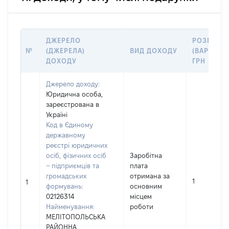
ДЖЕРЕЛО
РОЗМІР
№
(ДЖЕРЕЛА)
ВИД ДОХОДУ
(ВАРТІСТЬ
ДОХОДУ
ГРН
Джерело доходу:
Юридична особа,
зареєстрована в
Україні
Код в Єдиному
державному
реєстрі юридичних
осіб, фізичних осіб
Заробітна
– підприємців та
плата
громадських
отримана за
1
1
формувань:
основним
02126314
місцем
Найменування:
роботи
МЕЛІТОПОЛЬСЬКА
РАЙОННА