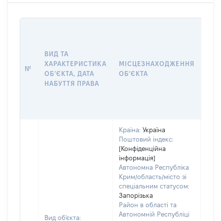
ВАР
ДАТ
НАБ
ВИД ТА
ПРА
ХАРАКТЕРИСТИКА
МІСЦЕЗНАХОДЖЕННЯ
№
ЗА
ОБʼЄКТА, ДАТА
ОБʼЄКТА
ОС
НАБУТТЯ ПРАВА
ГР
ОЦІ
ГРН
Країна:
Україна
Поштовий індекс:
[Конфіденційна
інформація]
Автономна Республіка
Крим/область/місто зі
спеціальним статусом:
Запорізька
Район в області та
Автономній Республіці
Вид об'єкта: