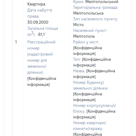
Крим:
Мелітопольський
Квартира
Територіальна громада:
Дата набуття
Мелітопольська
права:
Тип населеного пункту:
130
30.09.2000
Місто
Тип
Загальна площа
Населений пункт:
варт
2
(м
):
61,1
Мелітополь
обʼє
1
Реєстраційний
Район у місті:
варт
[Конфіденційна
номер
дату
інформація]
(кадастровий
набу
Тип:
[Конфіденційна
номер для
пра
інформація]
земельної
Назва:
[Конфіденційна
ділянки):
інформація]
[Конфіденційна
Номер будинку/
інформація]
земельної ділянки:
[Конфіденційна
інформація]
Номер корпусу/секції/
блоку:
[Конфіденційна
інформація]
Номер квартири/
кімнати/гаражу:
[Конфіденційна