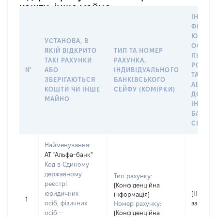
кошти, інше майно
ІНФОР
ФІЗИЧН
ЮРИДИ
УСТАНОВА, В
ОСОБУ,
ЯКІЙ ВІДКРИТО
ТИП ТА НОМЕР
ПРАВО
ТАКІ РАХУНКИ
РАХУНКА,
РОЗПО
№
АБО
ІНДИВІДУАЛЬНОГО
ТАКИМ
ЗБЕРІГАЮТЬСЯ
БАНКІВСЬКОГО
АБО М
КОШТИ ЧИ ІНШЕ
СЕЙФУ (КОМІРКИ)
ДО
МАЙНО
ІНДИВ
БАНКІ
СЕЙФУ 
Найменування:
АТ "Альфа-банк"
Код в Єдиному
державному
Тип рахунку:
реєстрі
[Конфіденційна
юридичних
[Не
інформація]
1
осіб, фізичних
застосо
Номер рахунку:
осіб –
[Конфіденційна