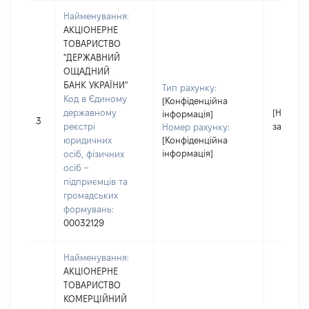
Найменування:
АКЦІОНЕРНЕ
ТОВАРИСТВО
"ДЕРЖАВНИЙ
ОЩАДНИЙ
БАНК УКРАЇНИ"
Тип рахунку:
Код в Єдиному
[Конфіденційна
державному
[Не
інформація]
3
реєстрі
застосо
Номер рахунку:
юридичних
[Конфіденційна
інформація]
осіб, фізичних
осіб –
підприємців та
громадських
формувань:
00032129
Найменування:
АКЦІОНЕРНЕ
ТОВАРИСТВО
КОМЕРЦІЙНИЙ