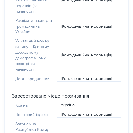
картки платника
податків (за
наявності):
Реквізити паспорта
[Конфіденційна інформація]
громадянина
України:
Унікальний номер
запису в Єдиному
державному
[Конфіденційна інформація]
демографічному
реєстрі (за
наявності):
[Конфіденційна інформація]
Дата народження:
Зареєстроване місце проживання
Україна
Країна:
[Конфіденційна інформація]
Поштовий індекс:
Автономна
Республіка Крим/