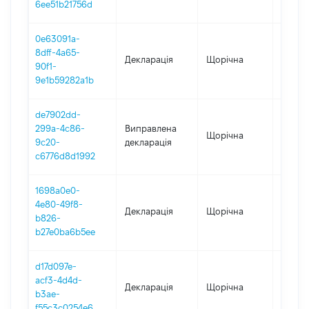
6ee51b21756d
0e63091a-
8dff-4a65-
Декларація
Щорічна
2024
90f1-
9e1b59282a1b
de7902dd-
299a-4c86-
Виправлена
Щорічна
2022
9c20-
декларація
c6776d8d1992
1698a0e0-
4e80-49f8-
Декларація
Щорічна
2022
b826-
b27e0ba6b5ee
d17d097e-
acf3-4d4d-
Декларація
Щорічна
2021
b3ae-
f55c3c0254e6