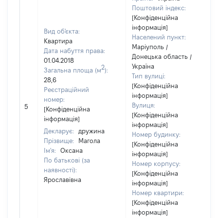
Поштовий індекс:
[Конфіденційна
інформація]
Вид об'єкта:
Населений пункт:
Квартира
Маріуполь /
Дата набуття права:
Донецька область /
01.04.2018
Україна
2
Загальна площа (м
):
Тип вулиці:
28,6
[Конфіденційна
Реєстраційний
інформація]
номер:
Вулиця:
5
[Конфіденційна
[Конфіденційна
інформація]
інформація]
Декларує:
дружина
Номер будинку:
Прізвище:
Магола
[Конфіденційна
Ім'я:
Оксана
інформація]
По батькові (за
Номер корпусу:
наявності):
[Конфіденційна
Ярославівна
інформація]
Номер квартири:
[Конфіденційна
інформація]