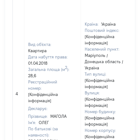
Країна:
Україна
Поштовий індекс:
[Конфіденційна
інформація]
Вид об'єкта:
Населений пункт:
Квартира
Маріуполь /
Дата набуття права:
Донецька область /
01.04.2018
2
Україна
Загальна площа (м
):
Тип вулиці:
28,6
[Конфіденційна
Реєстраційний
інформація]
номер:
Вулиця:
4
[Конфіденційна
[Конфіденційна
інформація]
інформація]
Декларує:
Номер будинку:
Прізвище:
МАГОЛА
[Конфіденційна
Ім'я:
ОЛЕГ
інформація]
По батькові (за
Номер корпусу:
наявності):
[Конфіденційна