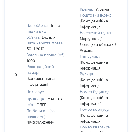
Країна:
Україна
Поштовий індекс:
[Конфіденційна
Вид об'єкта:
Інше
інформація]
Інший вид
Населений пункт:
об'єкта:
Будівля
Маріуполь /
Дата набуття права:
Донецька область /
30.11.2016
Україна
2
Загальна площа (м
):
Тип вулиці:
1000
[Конфіденційна
Реєстраційний
інформація]
номер:
Вулиця:
9
[Конфіденційна
[Конфіденційна
інформація]
інформація]
Декларує:
Номер будинку:
[Конфіденційна
Прізвище:
МАГОЛА
інформація]
Ім'я:
ОЛЕГ
Номер корпусу:
По батькові (за
[Конфіденційна
наявності):
інформація]
ЯРОСЛАВОВИЧ
Номер квартири: