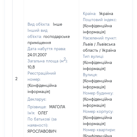
Країна:
Україна
Поштовий індекс:
Вид об'єкта:
Інше
[Конфіденційна
Інший вид
інформація]
об'єкта:
господарське
Населений пункт:
приміщення
Львів / Львівська
Дата набуття права:
область / Україна
24.01.2007
Тип вулиці:
2
Загальна площа (м
):
[Конфіденційна
10,8
інформація]
Реєстраційний
Вулиця:
2
номер:
[Конфіденційна
[Конфіденційна
інформація]
інформація]
Номер будинку:
Декларує:
[Конфіденційна
інформація]
Прізвище:
МАГОЛА
Номер корпусу:
Ім'я:
ОЛЕГ
[Конфіденційна
По батькові (за
інформація]
наявності):
Номер квартири:
ЯРОСЛАВОВИЧ
[Конфіденційна