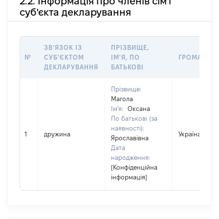
2.2. Інформація про членів сім'ї
суб'єкта декларування
ЗВ'ЯЗОК ІЗ
ПРІЗВИЩЕ,
№
СУБ'ЄКТОМ
ІМ'Я, ПО
ГРОМАДЯН
ДЕКЛАРУВАННЯ
БАТЬКОВІ
Прізвище:
Магола
Ім'я:
Оксана
По батькові (за
наявності):
1
дружина
Україна
Ярославівна
Дата
народження:
[Конфіденційна
інформація]