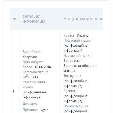
ВА
ЗАГАЛЬНА
№
МІСЦЕЗНАХОДЖЕННЯ
НА
ІНФОРМАЦІЯ
НА
Країна:
Україна
Поштовий індекс:
[Конфіденційна
інформація]
Вид об'єкта:
Населений пункт:
Квартира
Запоріжжя /
Дата набуття
Запорізька область /
права:
01.09.2014
Україна
Загальна площа
2
Тип вулиці:
(м
):
69.4
[Конфіденційна
Реєстраційний
інформація]
номер:
Вулиця:
1
45
[Конфіденційна
[Конфіденційна
інформація]
інформація]
Декларує:
Номер будинку:
Прізвище:
Фукс
[Конфіденційна