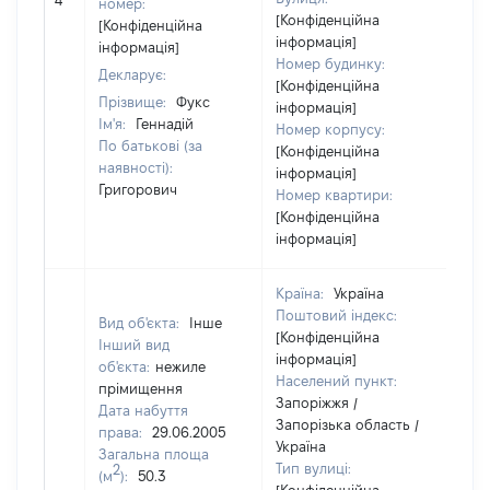
4
18
номер:
[Конфіденційна
[Конфіденційна
інформація]
інформація]
Номер будинку:
Декларує:
[Конфіденційна
Прізвище:
Фукс
інформація]
Ім'я:
Геннадій
Номер корпусу:
По батькові (за
[Конфіденційна
наявності):
інформація]
Григорович
Номер квартири:
[Конфіденційна
інформація]
Країна:
Україна
Поштовий індекс:
Вид об'єкта:
Інше
[Конфіденційна
Інший вид
інформація]
об'єкта:
нежиле
Населений пункт:
прімищення
Запоріжжя /
Дата набуття
Запорізька область /
права:
29.06.2005
Україна
Загальна площа
Тип вулиці:
2
(м
):
50.3