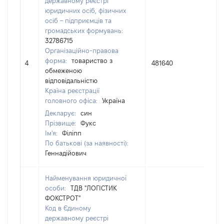
державному реєстрі
юридичних осіб, фізичних
осіб – підприємців та
громадських формувань:
32786715
Організаційно-правова
форма:
товариство з
4
481640
20
обмеженою
відповідальністю
Країна реєстрації
головного офіса:
Україна
Декларує:
син
Прізвище:
Фукс
Ім'я:
Філіпп
По батькові (за наявності):
Геннадійович
Найменування юридичної
особи:
ТДВ "ЛОГІСТИК
ФОКСТРОТ"
Код в Єдиному
державному реєстрі