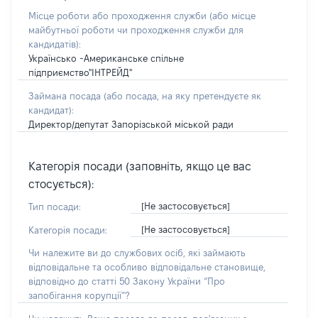
Місце роботи або проходження служби
(або місце
майбутньої роботи чи проходження служби для
кандидатів)
:
Українсько -Американське спільне
підприємство"ІНТРЕЙД"
Займана посада
(або посада, на яку претендуєте як
кандидат)
:
Директор/депутат Запорізськой міськой ради
Категорія посади (заповніть, якщо це вас
стосується):
[Не застосовується]
Тип посади:
[Не застосовується]
Категорія посади:
Чи належите ви до службових осіб, які займають
відповідальне та особливо відповідальне становище,
відповідно до статті 50 Закону України “Про
запобігання корупції”?