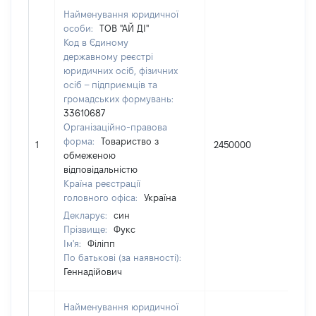
Найменування юридичної
особи:
ТОВ "АЙ ДІ"
Код в Єдиному
державному реєстрі
юридичних осіб, фізичних
осіб – підприємців та
громадських формувань:
33610687
Організаційно-правова
форма:
Товариство з
1
2450000
100
обмеженою
відповідальністю
Країна реєстрації
головного офіса:
Україна
Декларує:
син
Прізвище:
Фукс
Ім'я:
Філіпп
По батькові (за наявності):
Геннадійович
Найменування юридичної