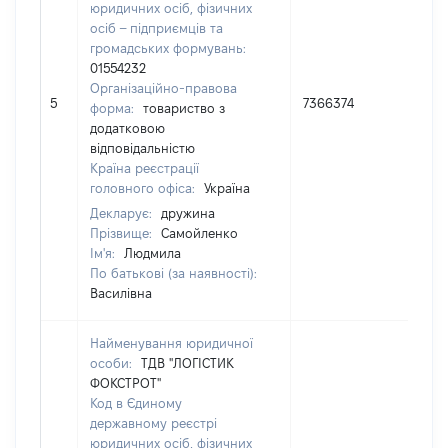
юридичних осіб, фізичних
осіб – підприємців та
громадських формувань:
01554232
Організаційно-правова
5
7366374
97,6
форма:
товариство з
додатковою
відповідальністю
Країна реєстрації
головного офіса:
Україна
Декларує:
дружина
Прізвище:
Самойленко
Ім'я:
Людмила
По батькові (за наявності):
Василівна
Найменування юридичної
особи:
ТДВ "ЛОГІСТИК
ФОКСТРОТ"
Код в Єдиному
державному реєстрі
юридичних осіб, фізичних