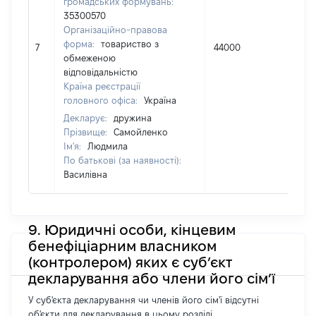
громадських формувань:
35300570
Організаційно-правова
форма:
товариство з
7
44000
100
обмеженою
відповідальністю
Країна реєстрації
головного офіса:
Україна
Декларує:
дружина
Прізвище:
Самойленко
Ім'я:
Людмила
По батькові (за наявності):
Василівна
9. Юридичні особи, кінцевим
бенефіціарним власником
(контролером) яких є суб’єкт
декларування або члени його сім’ї
У суб'єкта декларування чи членів його сім'ї відсутні
об'єкти для декларування в цьому розділі.