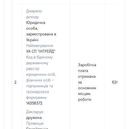
Джерело
доходу:
Юридична
особа,
зареєстрована в
Україні
Найменування:
УА СП "ІНТРЕЙД"
Код в Єдиному
державному
Заробітна
реєстрі
плата
юридичних осіб,
отримана
фізичних осіб –
2
за
62409
підприємців та
основним
громадських
місцем
формувань:
роботи
14358372
Декларує:
дружина
Прізвище: