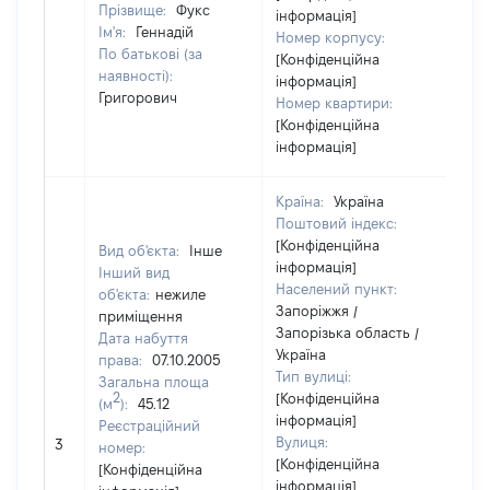
Прізвище:
Фукс
інформація]
Ім'я:
Геннадій
Номер корпусу:
По батькові (за
[Конфіденційна
наявності):
інформація]
Григорович
Номер квартири:
[Конфіденційна
інформація]
Країна:
Україна
Поштовий індекс:
[Конфіденційна
Вид об'єкта:
Інше
інформація]
Інший вид
Населений пункт:
об'єкта:
нежиле
Запоріжжя /
приміщення
Запорізька область /
Дата набуття
Україна
права:
07.10.2005
Тип вулиці:
Загальна площа
2
[Конфіденційна
(м
):
45.12
інформація]
Реєстраційний
Вулиця:
3
56
номер:
[Конфіденційна
[Конфіденційна
інформація]