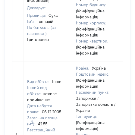
інформація]
Номер будинку:
Декларує:
[Конфіденційна
Прізвище:
Фукс
інформація]
Ім'я:
Геннадій
Номер корпусу:
По батькові (за
[Конфіденційна
наявності):
інформація]
Григорович
Номер квартири:
[Конфіденційна
інформація]
Країна:
Україна
Поштовий індекс:
[Конфіденційна
Вид об'єкта:
Інше
інформація]
Інший вид
Населений пункт:
об'єкта:
нежиле
Запоріжжя /
приміщення
Запорізька область /
Дата набуття
Україна
права:
06.12.2005
Тип вулиці:
Загальна площа
2
[Конфіденційна
(м
):
42.55
інформація]
Реєстраційний
Вулиця: