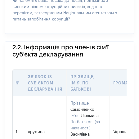
Чи належить Ваша посада до посад, пов'язаних з
високим рівнем корупційних ризиків, згідно з
переліком, затвердженим Національним агентством з
питань запобігання корупції?
2.2. Інформація про членів сім'ї
суб'єкта декларування
ЗВ'ЯЗОК ІЗ
ПРІЗВИЩЕ,
№
СУБ'ЄКТОМ
ІМ'Я, ПО
ГРОМАДЯН
ДЕКЛАРУВАННЯ
БАТЬКОВІ
Прізвище:
Самойленко
Ім'я:
Людмила
По батькові (за
наявності):
1
дружина
Україна
Василівна