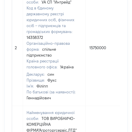
особи:
УА СП "Интрейд"
Код в Єдиному
державному реєстрі
юридичних осіб, фізичних
осіб – підприємців та
громадських формувань:
14358372
Організаційно-правова
2
15750000
50
форма:
спільне
підприємство
Країна реєстрації
головного офіса:
Україна
Декларує:
син
Прізвище:
Фукс
Ім'я:
Філіпп
По батькові (за наявності):
Геннадійович
Найменування юридичної
особи:
ТОВ ВИРОБНИЧО-
КОМЕРЦІЙНА
ФІРМА"Агроторгсервіс,ЛТД"