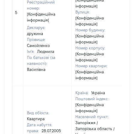
[Конфіденційна
Реєстраційний
інформація]
номер:
Вулиця:
5
73
[Конфіденційна
[Конфіденційна
інформація]
інформація]
Декларує:
Номер будинку:
дружина
[Конфіденційна
Прізвище:
інформація]
Самойленко
Номер корпусу:
Ім'я:
Людмила
[Конфіденційна
По батькові (за
інформація]
наявності):
Номер квартири:
Василівна
[Конфіденційна
інформація]
Країна:
Україна
Поштовий індекс:
[Конфіденційна
інформація]
Вид об'єкта:
Населений пункт:
Квартира
Запоріжжя /
Дата набуття
Запорізька область /
права:
28.07.2005