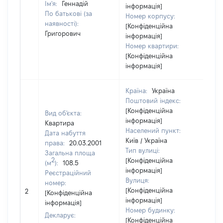
Ім'я:
Геннадій
інформація]
По батькові (за
Номер корпусу:
наявності):
[Конфіденційна
Григорович
інформація]
Номер квартири:
[Конфіденційна
інформація]
Країна:
Україна
Поштовий індекс:
[Конфіденційна
Вид об'єкта:
інформація]
Квартира
Населений пункт:
Дата набуття
Київ / Україна
права:
20.03.2001
Тип вулиці:
Загальна площа
2
[Конфіденційна
(м
):
108.5
інформація]
Реєстраційний
Вулиця:
номер:
[Конфіденційна
2
20
[Конфіденційна
інформація]
інформація]
Номер будинку:
Декларує:
[Конфіденційна