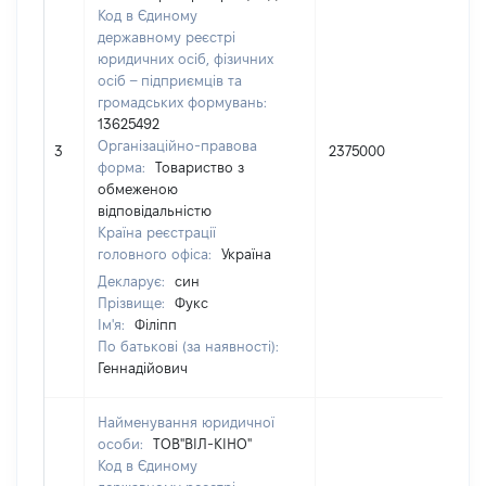
Код в Єдиному
державному реєстрі
юридичних осіб, фізичних
осіб – підприємців та
громадських формувань:
13625492
Організаційно-правова
3
2375000
50
форма:
Товариство з
обмеженою
відповідальністю
Країна реєстрації
головного офіса:
Україна
Декларує:
син
Прізвище:
Фукс
Ім'я:
Філіпп
По батькові (за наявності):
Геннадійович
Найменування юридичної
особи:
ТОВ"ВІЛ-КІНО"
Код в Єдиному