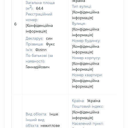
Україна
Загальна площа
Тип вулиці:
2
(м
):
64.4
[Конфіденційна
Реєстраційний
інформація]
номер:
Вулиця:
6
12
[Конфіденційна
[Конфіденційна
інформація]
інформація]
Декларує:
син
Номер будинку:
Прізвище:
Фукс
[Конфіденційна
Ім'я:
Філіпп
інформація]
По батькові (за
Номер корпусу:
наявності):
[Конфіденційна
Геннадійович
інформація]
Номер квартири:
[Конфіденційна
інформація]
Країна:
Україна
Поштовий індекс:
[Конфіденційна
Вид об'єкта:
Інше
інформація]
Інший вид
Населений пункт:
об'єкта:
нежитлове