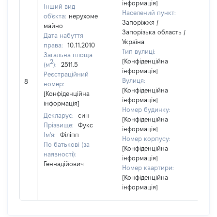
інформація]
Інший вид
Населений пункт:
об'єкта:
нерухоме
Запоріжжя /
майно
Запорізька область /
Дата набуття
Україна
права:
10.11.2010
Тип вулиці:
Загальна площа
[Конфіденційна
2
(м
):
2511.5
інформація]
Реєстраційний
Вулиця:
8
35
номер:
[Конфіденційна
[Конфіденційна
інформація]
інформація]
Номер будинку:
Декларує:
син
[Конфіденційна
Прізвище:
Фукс
інформація]
Ім'я:
Філіпп
Номер корпусу:
По батькові (за
[Конфіденційна
наявності):
інформація]
Геннадійович
Номер квартири:
[Конфіденційна
інформація]