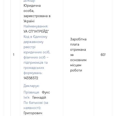
доходу:
Юридична
особа,
зареєстрована в
Україні
Найменування:
УА СП"ІНТРЕЙД"
Код в Єдиному
Заробітна
державному
плата
реєстрі
отримана
юридичних осіб,
1
за
60109
фізичних осіб –
основним
підприємців та
місцем
громадських
роботи
формувань:
14358372
Декларує:
Прізвище:
Фукс
Ім'я:
Геннадій
По батькові (за
наявності):
Григорович