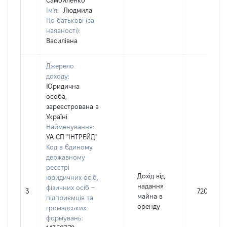
Самойленко
Ім'я:
Людмила
По батькові (за
наявності):
Василівна
Джерело
доходу:
Юридична
особа,
зареєстрована в
Україні
Найменування:
УА СП "ІНТРЕЙД"
Код в Єдиному
державному
реєстрі
Дохід від
юридичних осіб,
надання
фізичних осіб –
3
72000
майна в
підприємців та
оренду
громадських
формувань: