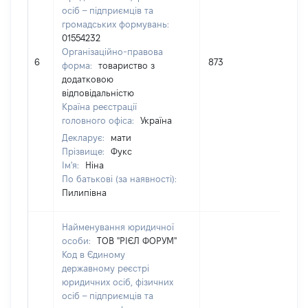
осіб – підприємців та
громадських формувань:
01554232
Організаційно-правова
6
873
0,01
форма:
товариство з
додатковою
відповідальністю
Країна реєстрації
головного офіса:
Україна
Декларує:
мати
Прізвище:
Фукс
Ім'я:
Ніна
По батькові (за наявності):
Пилипівна
Найменування юридичної
особи:
ТОВ "РІЄЛ ФОРУМ"
Код в Єдиному
державному реєстрі
юридичних осіб, фізичних
осіб – підприємців та