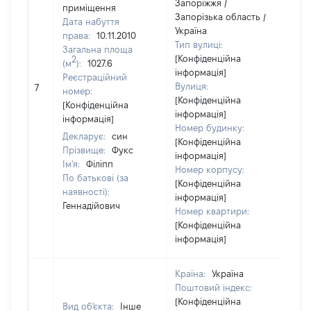
Запоріжжя /
приміщення
Запорізька область /
Дата набуття
Україна
права:
10.11.2010
Тип вулиці:
Загальна площа
[Конфіденційна
2
(м
):
1027.6
інформація]
Реєстраційний
Вулиця:
7
15
номер:
[Конфіденційна
[Конфіденційна
інформація]
інформація]
Номер будинку:
Декларує:
син
[Конфіденційна
Прізвище:
Фукс
інформація]
Ім'я:
Філіпп
Номер корпусу:
По батькові (за
[Конфіденційна
наявності):
інформація]
Геннадійович
Номер квартири:
[Конфіденційна
інформація]
Країна:
Україна
Поштовий індекс:
[Конфіденційна
Вид об'єкта:
Інше