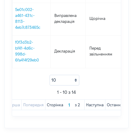
5e01c002-
a461-431c-
Виправлена
Щорічна
201
8113-
декларація
4eb7c873465c
f0f3d3b2-
01.0
bf41-4d6c-
Перед
Декларація
-
998d-
звільненням
16.0
6fa414f29eb0
1 - 10 з 14
Перша
Попередня
Сторінка
з
2
Наступна
Остання