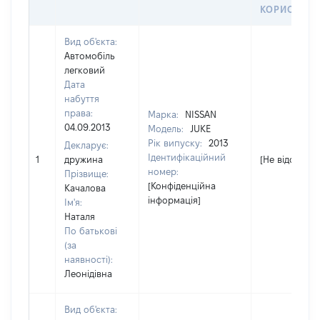
КОРИСТУВ
Вид об'єкта:
Автомобіль
легковий
Дата
набуття
права:
Марка:
NISSAN
04.09.2013
Модель:
JUKE
Рік випуску:
2013
Декларує:
Ідентифікаційний
1
дружина
[Не відомо]
номер:
Прізвище:
[Конфіденційна
Качалова
інформація]
Ім'я:
Наталя
По батькові
(за
наявності):
Леонідівна
Вид об'єкта: