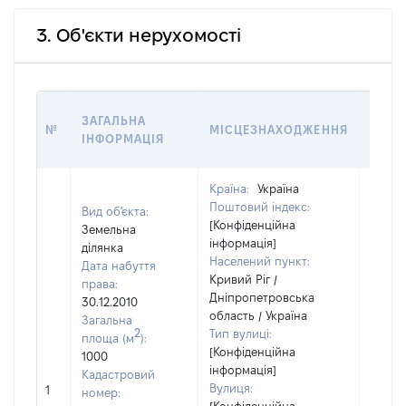
3. Об'єкти нерухомості
ВАРТ
ЗАГАЛЬНА
№
МІСЦЕЗНАХОДЖЕННЯ
НА Д
ІНФОРМАЦІЯ
НАБУ
Країна:
Україна
Поштовий індекс:
Вид об'єкта:
[Конфіденційна
Земельна
інформація]
ділянка
Населений пункт:
Дата набуття
Кривий Ріг /
права:
Дніпропетровська
30.12.2010
область / Україна
Загальна
2
Тип вулиці:
площа (м
):
[Конфіденційна
1000
інформація]
Кадастровий
Вулиця:
1
117640
номер: