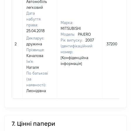
Автомобіль
легковий
Дата
набуття
Марка:
права:
MITSUBISHI
25.04.2018
Модель:
PAJERO
Декларує:
Рік випуску:
2007
2
дружина
37200
Ідентифікаційний
Прізвище:
номер:
Качалова
[Конфіденційна
Ім'я:
інформація]
Наталя
По батькові
(за
наявності):
Леонідівна
7. Цінні папери