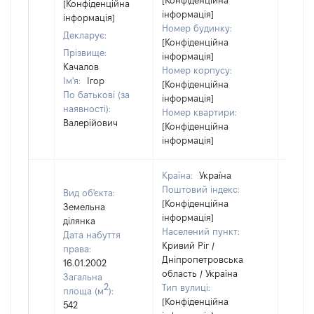
[Конфіденційна
[Конфіденційна
інформація]
інформація]
Номер будинку:
Декларує:
[Конфіденційна
Прізвище:
інформація]
Качалов
Номер корпусу:
Ім'я:
Ігор
[Конфіденційна
По батькові (за
інформація]
наявності):
Номер квартири:
Валерійович
[Конфіденційна
інформація]
Країна:
Україна
Поштовий індекс:
Вид об'єкта:
[Конфіденційна
Земельна
інформація]
ділянка
Населений пункт:
Дата набуття
Кривий Ріг /
права:
Дніпропетровська
16.01.2002
область / Україна
Загальна
2
Тип вулиці:
площа (м
):
[Конфіденційна
542