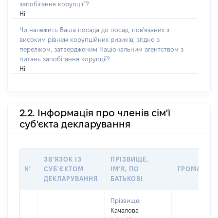
запобігання корупції”?
Ні
Чи належить Ваша посада до посад, пов'язаних з
високим рівнем корупційних ризиків, згідно з
переліком, затвердженим Національним агентством з
питань запобігання корупції?
Ні
2.2. Інформація про членів сім'ї
суб'єкта декларування
ЗВ'ЯЗОК ІЗ
ПРІЗВИЩЕ,
№
СУБ'ЄКТОМ
ІМ'Я, ПО
ГРОМАДЯН
ДЕКЛАРУВАННЯ
БАТЬКОВІ
Прізвище:
Качалова