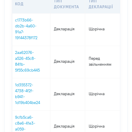
ТИП
ТИП
КОД
ПЕР
ДОКУМЕНТА
ДЕКЛАРАЦІЇ
c1773b66-
db2b-4a60-
Декларація
Щорічна
202
91a7-
19144378f172
2aa62076-
01.0
a526-45c8-
Перед
Декларація
-
841b-
звільненням
29.0
5f55c69cb445
1d355372-
4738-4f2f-
Декларація
Щорічна
202
b941-
1d19b404be24
9cfb5ca6-
c8e6-41e3-
Декларація
Щорічна
202
a059-