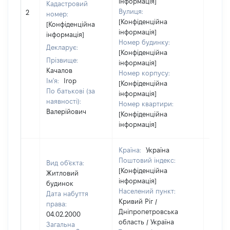
інформація]
Кадастровий
[Не
Вулиця:
2
номер:
відом
[Конфіденційна
[Конфіденційна
інформація]
інформація]
Номер будинку:
Декларує:
[Конфіденційна
Прізвище:
інформація]
Качалов
Номер корпусу:
Ім'я:
Ігор
[Конфіденційна
По батькові (за
інформація]
наявності):
Номер квартири:
Валерійович
[Конфіденційна
інформація]
Країна:
Україна
Поштовий індекс:
Вид об'єкта:
[Конфіденційна
Житловий
інформація]
будинок
Населений пункт:
Дата набуття
Кривий Ріг /
права:
Дніпропетровська
04.02.2000
область / Україна
Загальна