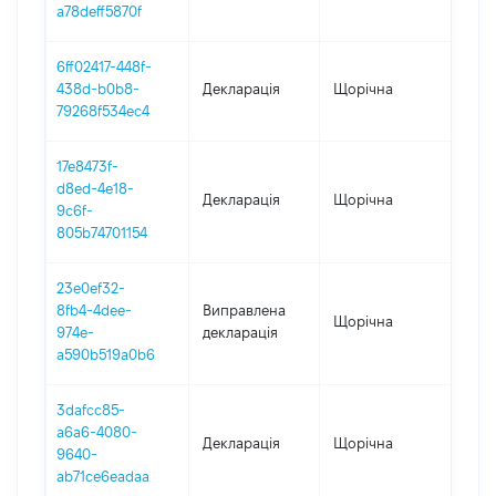
a78deff5870f
6ff02417-448f-
438d-b0b8-
Декларація
Щорічна
2021
79268f534ec4
17e8473f-
d8ed-4e18-
Декларація
Щорічна
202
9c6f-
805b74701154
23e0ef32-
8fb4-4dee-
Виправлена
Щорічна
201
974e-
декларація
a590b519a0b6
3dafcc85-
a6a6-4080-
Декларація
Щорічна
201
9640-
ab71ce6eadaa