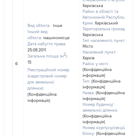
Харківська
Район в області та
Автономній Республіці
Крим:
Харківський
Вид об'єкта:
Інше
Територіальна громада:
Інший вид
Харківська
об'єкта:
машиномісце
Тип населеного пункту:
Дата набуття права:
Місто
25.08.2011
Населений пункт:
2
Загальна площа (м
):
Харків
15
6
Район у місті:
[Конфіденційна
Реєстраційний номер
інформація]
(кадастровий номер
Тип:
[Конфіденційна
для земельної
інформація]
ділянки):
Назва:
[Конфіденційна
[Конфіденційна
інформація]
інформація]
Номер будинку/
земельної ділянки:
[Конфіденційна
інформація]
Номер корпусу/секції/
блоку:
[Конфіденційна