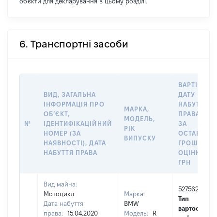
об'єкти для декларування в цьому розділі.
6. Транспортні засоби
ВАРТІСТЬ 
ВИД, ЗАГАЛЬНА
ДАТУ
ІНФОРМАЦІЯ ПРО
НАБУТТЯ
МАРКА,
ОБʼЄКТ,
ПРАВА АБО
МОДЕЛЬ,
№
ІДЕНТИФІКАЦІЙНИЙ
ЗА
РІК
НОМЕР (ЗА
ОСТАННЬ
ВИПУСКУ
НАЯВНОСТІ), ДАТА
ГРОШОВО
НАБУТТЯ ПРАВА
ОЦІНКОЮ,
ГРН
Вид майна:
527562
Мотоцикл
Марка:
Тип
Дата набуття
BMW
вартості
права:
15.04.2020
Модель:
R