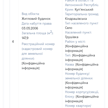
Район в області та
Автономній Республіці
Крим:
Куп’янський
Вид об'єкта:
Територіальна громада:
Житловий будинок
Кіндрашівська
Тип населеного пункту:
Дата набуття права:
Село
03.05.2006
2
Населений пункт:
Загальна площа (м
):
Грушівка
147,9
4
Район у місті:
Реєстраційний номер
[Конфіденційна
(кадастровий номер
інформація]
для земельної
Тип:
[Конфіденційна
ділянки):
інформація]
[Конфіденційна
Назва:
[Конфіденційна
інформація]
інформація]
Номер будинку/
земельної ділянки:
[Конфіденційна
інформація]
Номер корпусу/секції/
блоку:
[Конфіденційна
інформація]
Номер квартири/