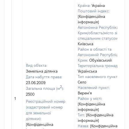
Країна:
Україна
Поштовий індекс:
[Конфіденційна
інформація]
Автономна Республіка
Крим/область/місто зі
спеціальним статусом:
Київська
Район в області та
Автономній Республіці
Крим:
Обухівський
Вид об'єкта:
Територіальна громада:
Земельна ділянка
Українська
Тип населеного пункту:
Дата набуття права:
Село
23.06.2009
2
Населений пункт:
Загальна площа (м
):
Верем’я
2500
1
Район у місті:
Реєстраційний номер
[Конфіденційна
(кадастровий номер
інформація]
для земельної
Тип:
[Конфіденційна
ділянки):
інформація]
[Конфіденційна
Назва:
[Конфіденційна