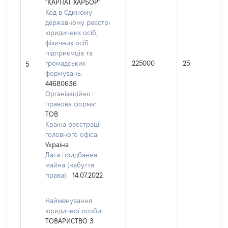
"КАРПАТ ХАРБОР"
Код в Єдиному
державному реєстрі
юридичних осіб,
фізичних осіб –
підприємців та
громадських
225000
25
5
формувань:
44680636
Організаційно-
правова форма:
ТОВ
Країна реєстрації
головного офіса:
Україна
Дата придбання
майна (набуття
права):
14.07.2022
Найменування
юридичної особи:
ТОВАРИСТВО З