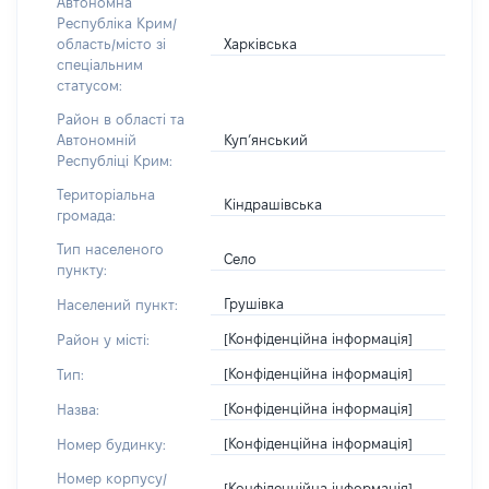
Автономна
Республіка Крим/
Харківська
область/місто зі
спеціальним
статусом:
Район в області та
Куп’янський
Автономній
Республіці Крим:
Територіальна
Кіндрашівська
громада:
Тип населеного
Село
пункту:
Грушівка
Населений пункт:
[Конфіденційна інформація]
Район у місті:
[Конфіденційна інформація]
Тип:
[Конфіденційна інформація]
Назва:
[Конфіденційна інформація]
Номер будинку:
Номер корпусу/
[Конфіденційна інформація]