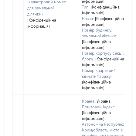
інформація]
(кадастровий номер
Тип:
[Конфіденційна
для земельної
інформація]
ділянки):
Назва:
[Конфіденційна
[Конфіденційна
інформація]
інформація]
Номер будинку/
земельної ділянки:
[Конфіденційна
інформація]
Номер корпусу/секції/
блоку:
[Конфіденційна
інформація]
Номер квартири/
кімнати/гаражу:
[Конфіденційна
інформація]
Країна:
Україна
Поштовий індекс:
[Конфіденційна
інформація]
Автономна Республіка
Крим/область/місто зі
спеціальним статусом: