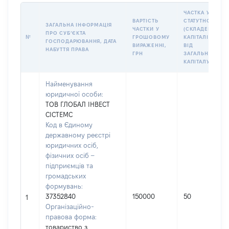
ЧАСТКА У
ВАРТІСТЬ
СТАТУТНОМУ
ЗАГАЛЬНА ІНФОРМАЦІЯ
ЧАСТКИ У
(СКЛАДЕНОМУ)
ПРО СУБʼЄКТА
№
ГРОШОВОМУ
КАПІТАЛІ (%
ГОСПОДАРЮВАННЯ, ДАТА
ВИРАЖЕННІ,
ВІД
НАБУТТЯ ПРАВА
ГРН
ЗАГАЛЬНОГО
КАПІТАЛУ)
Найменування
юридичної особи:
ТОВ ГЛОБАЛ ІНВЕСТ
СІСТЕМС
Код в Єдиному
державному реєстрі
юридичних осіб,
фізичних осіб –
підприємців та
громадських
формувань:
37352840
150000
50
1
Організаційно-
правова форма:
товариство з