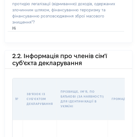
протидію легалізації (відмиванню) доходів, одержаних
злочинним шляхом, фінансуванню тероризму та
фінансуванню розповсюдження зброї масового
знищення"?
Ні
2.2. Інформація про членів сім'ї
суб'єкта декларування
ПРІЗВИЩЕ, ІМʼЯ, ПО
ЗВʼЯЗОК ІЗ
БАТЬКОВІ (ЗА НАЯВНОСТІ)
№
СУБʼЄКТОМ
ГРОМАДЯНСТВ
ДЛЯ ІДЕНТИФІКАЦІЇ В
ДЕКЛАРУВАННЯ
УКРАЇНІ