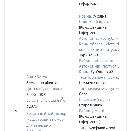
інформація]
Країна:
Україна
Поштовий індекс:
[Конфіденційна
інформація]
Автономна Республіка
Крим/область/місто зі
спеціальним статусом:
Харківська
Район в області та
Автономній Республіці
Крим:
Куп’янський
Вид об'єкта:
Територіальна громада:
Земельна ділянка
Шевченківська
Тип населеного пункту:
Дата набуття права:
Село
25.05.2002
2
Населений пункт:
Загальна площа (м
):
Старовірівка
32870
3
Район у місті:
Реєстраційний номер
[Конфіденційна
(кадастровий номер
інформація]
для земельної
Тип:
[Конфіденційна