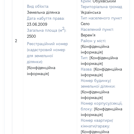
Крим:
Обухівський
Вид об'єкта:
Територіальна громада:
Земельна ділянка
Українська
Тип населеного пункту:
Дата набуття права:
Село
23.06.2009
2
Населений пункт:
Загальна площа (м
):
Верем’я
2500
2
Район у місті:
Реєстраційний номер
[Конфіденційна
(кадастровий номер
інформація]
для земельної
Тип:
[Конфіденційна
ділянки):
інформація]
[Конфіденційна
Назва:
[Конфіденційна
інформація]
інформація]
Номер будинку/
земельної ділянки:
[Конфіденційна
інформація]
Номер корпусу/секції/
блоку:
[Конфіденційна
інформація]
Номер квартири/
кімнати/гаражу:
[Конфіденційна