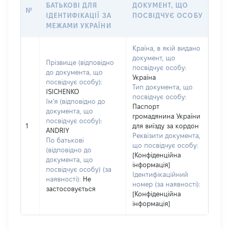
БАТЬКОВІ ДЛЯ
ДОКУМЕНТ, ЩО
№
ІДЕНТИФІКАЦІЇ ЗА
ПОСВІДЧУЄ ОСОБУ
МЕЖАМИ УКРАЇНИ
Країна, в якій видано
документ, що
Прізвище (відповідно
посвідчує особу:
до документа, що
Україна
посвідчує особу):
Тип документа, що
ISICHENKO
посвідчує особу:
Ім’я (відповідно до
Паспорт
документа, що
громадянина України
посвідчує особу):
1
для виїзду за кордон
ANDRIY
Реквізити документа,
По батькові
що посвідчує особу:
(відповідно до
[Конфіденційна
документа, що
інформація]
посвідчує особу) (за
Ідентифікаційний
наявності):
Не
номер (за наявності):
застосовується
[Конфіденційна
інформація]