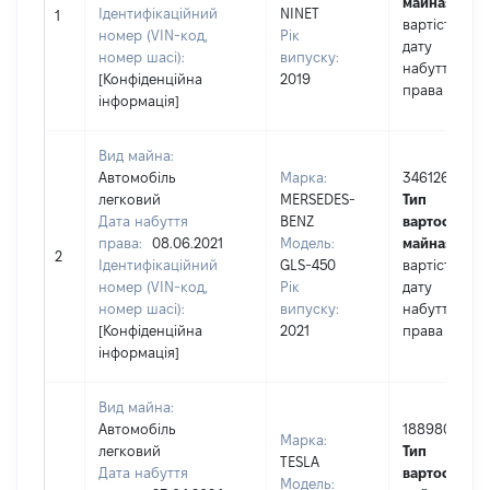
майна:
це
Ідентифікаційний
NINET
1
вартість на
номер (VIN-код,
Рік
дату
номер шасі):
випуску:
набуття
[Конфіденційна
2019
права
інформація]
Вид майна:
Автомобіль
Марка:
3461267
легковий
MERSEDES-
Тип
Дата набуття
BENZ
вартості
права:
08.06.2021
Модель:
майна:
це
2
Ідентифікаційний
GLS-450
вартість на
номер (VIN-код,
Рік
дату
номер шасі):
випуску:
набуття
[Конфіденційна
2021
права
інформація]
Вид майна:
Автомобіль
1889800
Марка:
легковий
Тип
TESLA
Дата набуття
вартості
Модель: