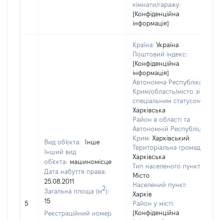
кімнати/гаражу:
[Конфіденційна
інформація]
Країна:
Україна
Поштовий індекс:
[Конфіденційна
інформація]
Автономна Республіка
Крим/область/місто зі
спеціальним статусом:
Харківська
Район в області та
Автономній Республіці
Крим:
Харківський
Вид об'єкта:
Інше
Територіальна громада:
Інший вид
Харківська
об'єкта:
машиномісце
Тип населеного пункту:
Дата набуття права:
Місто
25.08.2011
Населений пункт:
2
Загальна площа (м
):
Харків
15
5
Район у місті:
[Конфіденційна
Реєстраційний номер