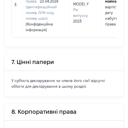
права:
23.04.2024
майна:
це
MODEL Y
3
Ідентифікаційний
вартість на
Рік
номер (VIN-код,
дату
випуску:
номер шасі):
набуття
2023
[Конфіденційна
права
інформація]
7. Цінні папери
У суб'єкта декларування чи членів його сім'ї відсутні
об'єкти для декларування в цьому розділі.
8. Корпоративні права