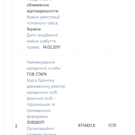
обмеженою
відповідальністю
Країна реєстрації
головного офіса:
Україна
Дата придбання
майна (набуття
права):
14.02.2011
Найменування
юридичної особи:
ТОВ СТАРК
Код в Єдиному
державному реєстрі
юридичних осіб,
фізичних осіб –
підприємців та
громадських
формувань:
30926071
9774421,6
17,75
2
Організаційно-
правова форма: