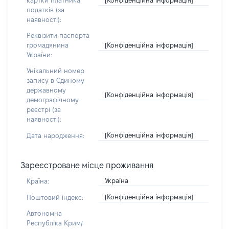
картки платника
податків (за
наявності):
Реквізити паспорта
[Конфіденційна інформація]
громадянина
України:
Унікальний номер
запису в Єдиному
державному
[Конфіденційна інформація]
демографічному
реєстрі (за
наявності):
[Конфіденційна інформація]
Дата народження:
Зареєстроване місце проживання
Україна
Країна:
[Конфіденційна інформація]
Поштовий індекс:
Автономна
Республіка Крим/