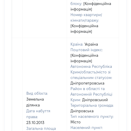
блоку:
[Конфіденційна
інформація]
Номер квартири/
кімнати/гаражу:
[Конфіденційна
інформація]
Країна:
Україна
Поштовий індекс:
[Конфіденційна
інформація]
Автономна Республіка
Крим/область/місто зі
спеціальним статусом:
Дніпропетровська
Район в області та
Вид об'єкта:
Автономній Республіці
Земельна
Крим:
Дніпровський
ділянка
Територіальна громада:
Дата набуття
Дніпровська
Тип населеного пункту:
права:
7192
Місто
23.10.2013
Тип
Населений пункт:
Загальна площа
варт