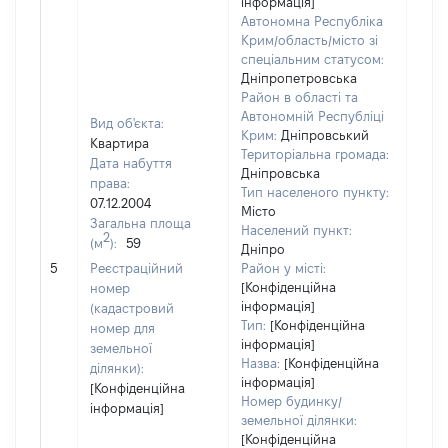
інформація]
Автономна Республіка
Крим/область/місто зі
спеціальним статусом:
Дніпропетровська
Район в області та
Автономній Республіці
Вид об'єкта:
Крим:
Дніпровський
Квартира
Територіальна громада:
Дата набуття
Дніпровська
права:
Тип населеного пункту:
718
07.12.2004
Місто
Тип
Загальна площа
Населений пункт:
варт
2
(м
):
59
Дніпро
обʼє
5
Реєстраційний
Район у місті:
варт
[Конфіденційна
номер
дату
інформація]
(кадастровий
набу
Тип:
[Конфіденційна
номер для
пра
інформація]
земельної
Назва:
[Конфіденційна
ділянки):
інформація]
[Конфіденційна
Номер будинку/
інформація]
земельної ділянки:
[Конфіденційна