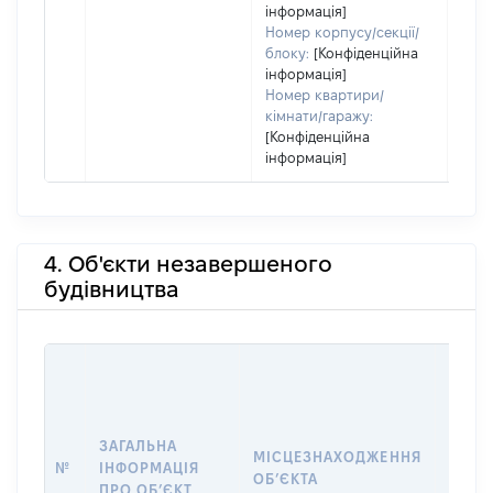
інформація]
Номер корпусу/секції/
блоку:
[Конфіденційна
інформація]
Номер квартири/
кімнати/гаражу:
[Конфіденційна
інформація]
4. Об'єкти незавершеного
будівництва
ЗАГАЛЬНА
ПІДС
МІСЦЕЗНАХОДЖЕННЯ
№
ІНФОРМАЦІЯ
ДЕКЛ
ОБʼЄКТА
ПРО ОБʼЄКТ
ОБʼЄ