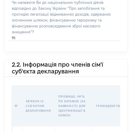
Чи належите Ви до національних публічних діячів
відповідно до Закону України “Про запобігання та
протидію легалізації (відмиванню) доходів, одержаних
злочинним шляхом, фінансуванню тероризму та
фінансуванню розповсюдження зброї масового
знищення”?
Ні
2.2. Інформація про членів сім'ї
суб'єкта декларування
П
ПРІЗВИЩЕ, ІМʼЯ,
Б
ЗВʼЯЗОК ІЗ
ПО БАТЬКОВІ (ЗА
І
№
СУБʼЄКТОМ
НАЯВНОСТІ) ДЛЯ
ГРОМАДЯНСТВО
М
ДЕКЛАРУВАННЯ
ІДЕНТИФІКАЦІЇ В
УКРАЇНІ