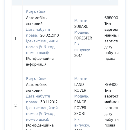
Вид майна:
Автомобіль
695000
Марка:
легковий
Тип
SUBARU
Дата набуття
вартості
Модель:
права:
26.02.2018
майна:
це
FORESTER
1
Ідентифікаційний
вартість на
Рік
номер (VIN-код,
дату
випуску:
номер шасі):
набуття
2017
[Конфіденційна
права
інформація]
Вид майна:
Марка:
Автомобіль
LAND
799400
легковий
ROVER
Тип
Дата набуття
Модель:
вартості
права:
30.11.2012
RANGE
майна:
це
2
Ідентифікаційний
ROVER
вартість на
номер (VIN-код,
SPORT
дату
номер шасі):
Рік
набуття
[Конфіденційна
випуску:
права