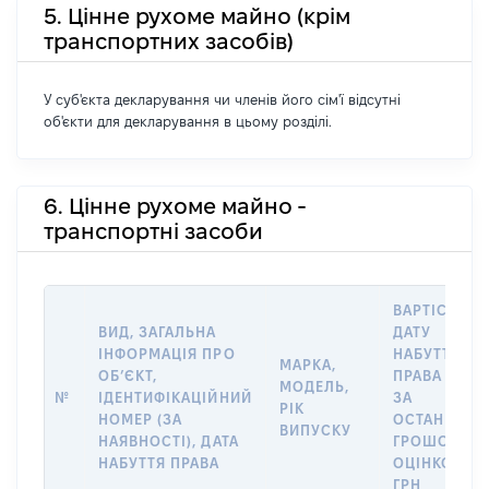
5. Цінне рухоме майно (крім
транспортних засобів)
У суб'єкта декларування чи членів його сім'ї відсутні
об'єкти для декларування в цьому розділі.
6. Цінне рухоме майно -
транспортні засоби
ВАРТІСТЬ Н
ВИД, ЗАГАЛЬНА
ДАТУ
ІНФОРМАЦІЯ ПРО
НАБУТТЯ
МАРКА,
ОБʼЄКТ,
ПРАВА АБО
МОДЕЛЬ,
№
ІДЕНТИФІКАЦІЙНИЙ
ЗА
РІК
НОМЕР (ЗА
ОСТАННЬО
ВИПУСКУ
НАЯВНОСТІ), ДАТА
ГРОШОВОЮ
НАБУТТЯ ПРАВА
ОЦІНКОЮ,
ГРН