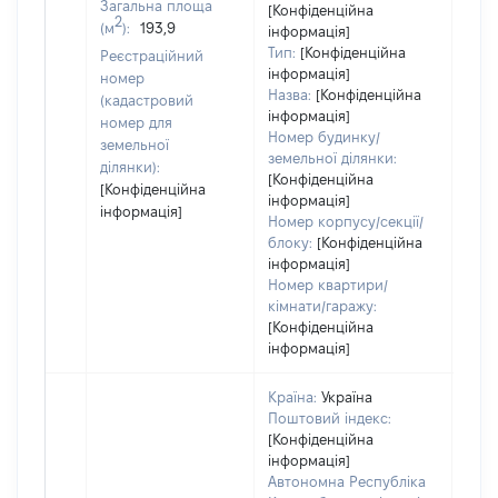
Загальна площа
[Конфіденційна
дату
2
(м
):
193,9
інформація]
набу
Тип:
[Конфіденційна
Реєстраційний
пра
інформація]
номер
Назва:
[Конфіденційна
(кадастровий
інформація]
номер для
Номер будинку/
земельної
земельної ділянки:
ділянки):
[Конфіденційна
[Конфіденційна
інформація]
інформація]
Номер корпусу/секції/
блоку:
[Конфіденційна
інформація]
Номер квартири/
кімнати/гаражу:
[Конфіденційна
інформація]
Країна:
Україна
Поштовий індекс:
[Конфіденційна
інформація]
Автономна Республіка