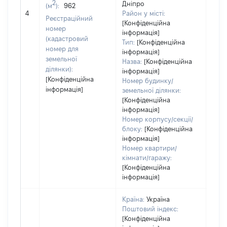
2
Дніпро
(м
):
962
обʼє
4
Район у місті:
варт
Реєстраційний
[Конфіденційна
дату
номер
інформація]
набу
(кадастровий
Тип:
[Конфіденційна
пра
номер для
інформація]
земельної
Назва:
[Конфіденційна
ділянки):
інформація]
[Конфіденційна
Номер будинку/
інформація]
земельної ділянки:
[Конфіденційна
інформація]
Номер корпусу/секції/
блоку:
[Конфіденційна
інформація]
Номер квартири/
кімнати/гаражу:
[Конфіденційна
інформація]
Країна:
Україна
Поштовий індекс:
[Конфіденційна