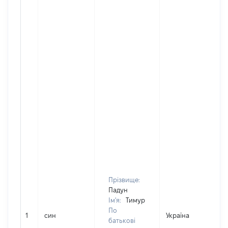
Прізвище:
Падун
Ім'я:
Тимур
По
1
син
Україна
батькові