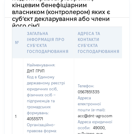
кінцевим бенефіціарним
власником (контролером) яких є
суб’єкт декларування або члени
його сім'ї
ЗАГАЛЬНА
АДРЕСА ТА
ІН
ІНФОРМАЦІЯ ПРО
КОНТАКТИ
№
ОС
СУБʼЄКТА
СУБʼЄКТА
НА
ГОСПОДАРЮВАННЯ
ГОСПОДАРЮВАННЯ
Найменування:
ДНТ ГРУП
Код в Єдиному
державному реєстрі
Телефон:
юридичних осіб,
0567851335
фізичних осіб –
Адреса
підприємців та
електронної
дру
громадських
пошти (e-mail):
Прі
формувань:
acc@dnt-agro.com
Ім'я
1
40535771
Адреса юридичної
По 
Організаційно-
особи:
49000,
ная
правова форма:
м.Дніпро, вул.