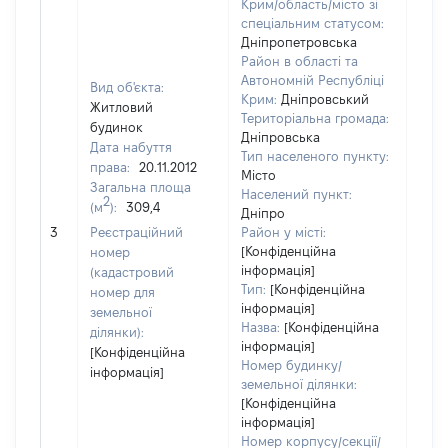
Крим/область/місто зі
спеціальним статусом:
Дніпропетровська
Район в області та
Автономній Республіці
Вид об'єкта:
Крим:
Дніпровський
Житловий
Територіальна громада:
будинок
Дніпровська
Дата набуття
Тип населеного пункту:
1507
права:
20.11.2012
Місто
Тип
Загальна площа
Населений пункт:
варт
2
(м
):
309,4
Дніпро
обʼє
3
Реєстраційний
Район у місті:
варт
[Конфіденційна
номер
дату
інформація]
(кадастровий
набу
Тип:
[Конфіденційна
номер для
пра
інформація]
земельної
Назва:
[Конфіденційна
ділянки):
інформація]
[Конфіденційна
Номер будинку/
інформація]
земельної ділянки:
[Конфіденційна
інформація]
Номер корпусу/секції/