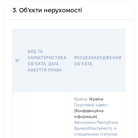
3. Об'єкти нерухомості
ВАР
ДАТ
НАБ
ВИД ТА
ПРА
ХАРАКТЕРИСТИКА
МІСЦЕЗНАХОДЖЕННЯ
№
ЗА
ОБʼЄКТА, ДАТА
ОБʼЄКТА
ОС
НАБУТТЯ ПРАВА
ГР
ОЦІ
ГРН
Країна:
Україна
Поштовий індекс:
[Конфіденційна
інформація]
Автономна Республіка
Крим/область/місто зі
спеціальним статусом: