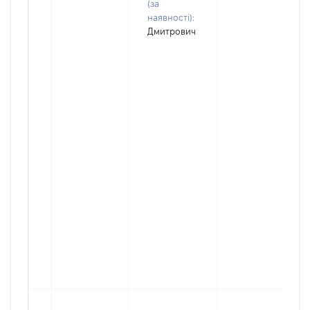
(за
наявності):
Дмитрович