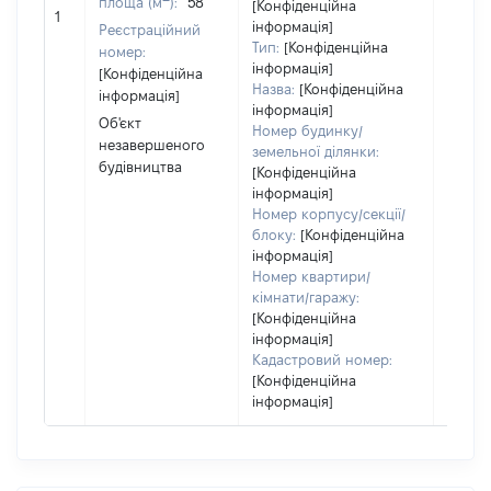
площа (м
):
58
[Конфіденційна
сім'ї н
1
інформація]
Реєстраційний
власно
Тип:
[Конфіденційна
номер:
відпов
інформація]
[Конфіденційна
Цивіл
Назва:
[Конфіденційна
інформація]
кодек
інформація]
Україн
Об'єкт
Номер будинку/
незавершеного
земельної ділянки:
будівництва
[Конфіденційна
інформація]
Номер корпусу/секції/
блоку:
[Конфіденційна
інформація]
Номер квартири/
кімнати/гаражу:
[Конфіденційна
інформація]
Кадастровий номер:
[Конфіденційна
інформація]