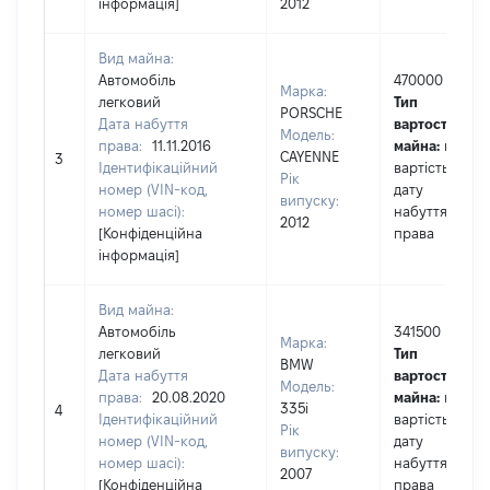
інформація]
2012
Вид майна:
Автомобіль
470000
Марка:
легковий
Тип
PORSCHE
Дата набуття
вартості
Модель:
права:
11.11.2016
майна:
це
CAYENNE
3
Ідентифікаційний
вартість на
Рік
номер (VIN-код,
дату
випуску:
номер шасі):
набуття
2012
[Конфіденційна
права
інформація]
Вид майна:
Автомобіль
341500
Марка:
легковий
Тип
BMW
Дата набуття
вартості
Модель:
права:
20.08.2020
майна:
це
335i
4
Ідентифікаційний
вартість на
Рік
номер (VIN-код,
дату
випуску:
номер шасі):
набуття
2007
[Конфіденційна
права