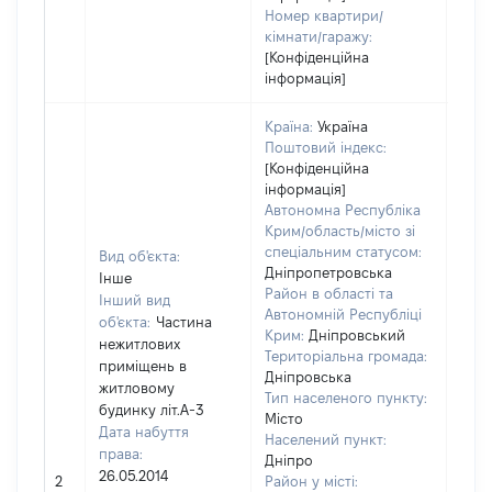
Номер квартири/
кімнати/гаражу:
[Конфіденційна
інформація]
Країна:
Україна
Поштовий індекс:
[Конфіденційна
інформація]
Автономна Республіка
Крим/область/місто зі
спеціальним статусом:
Вид об'єкта:
Дніпропетровська
Інше
Район в області та
Інший вид
Автономній Республіці
об'єкта:
Частина
Крим:
Дніпровський
нежитлових
Територіальна громада:
приміщень в
Дніпровська
житловому
Тип населеного пункту:
1517
будинку літ.А-3
Місто
Тип
Дата набуття
Населений пункт:
варт
права:
Дніпро
обʼє
26.05.2014
2
Район у місті:
варт