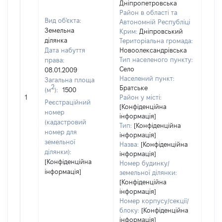
Дніпропетровська
Район в області та
Вид об'єкта:
Автономній Республіці
Земельна
Крим:
Дніпровський
ділянка
Територіальна громада:
Дата набуття
Новоолександрівська
Тип населеного пункту:
права:
1071
Село
08.01.2009
Тип
Населений пункт:
Загальна площа
варт
2
Братське
(м
):
1500
обʼє
1
Район у місті:
варт
Реєстраційний
[Конфіденційна
дату
номер
інформація]
набу
(кадастровий
Тип:
[Конфіденційна
пра
номер для
інформація]
земельної
Назва:
[Конфіденційна
ділянки):
інформація]
[Конфіденційна
Номер будинку/
інформація]
земельної ділянки:
[Конфіденційна
інформація]
Номер корпусу/секції/
блоку:
[Конфіденційна
інформація]