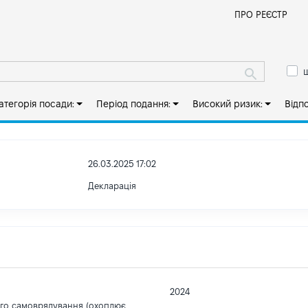
Й
ПРО РЕЄСТР
ш
атегорія посади:
Період подання:
Високий ризик:
Відп
26.03.2025 17:02
Декларація
2024
ого самоврядування (охоплює