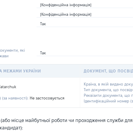
[Конфіденційна інформація]
[Конфіденційна інформація]
Так
окументи, які
Так
ржави
 ЗА МЕЖАМИ УКРАЇНИ
ДОКУМЕНТ, ЩО ПОСВІ
Країна, в якій видано док
Tatarchuk
Тип документа, що посвід
Реквізити документа, що 
 (за наявності):
Не застосовується
Ідентифікаційний номер (з
або місце майбутньої роботи чи проходження служби для ка
кандидат):