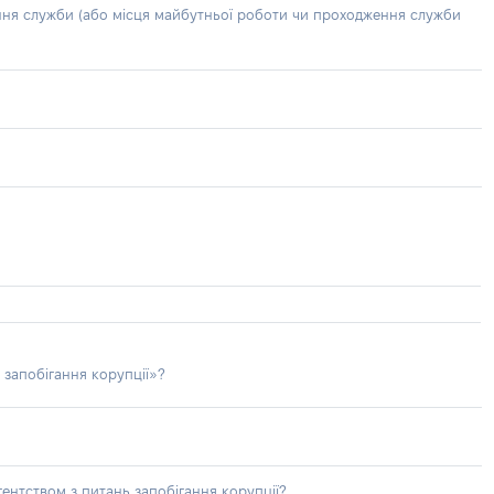
ння служби (або місця майбутньої роботи чи проходження служби
 запобігання корупції»?
ентством з питань запобігання корупції?