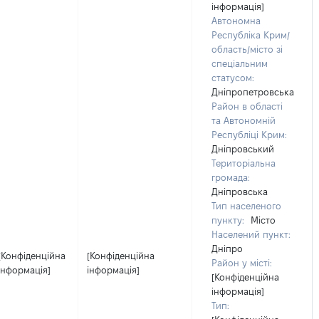
інформація]
Автономна
Республіка Крим/
область/місто зі
спеціальним
статусом:
Дніпропетровська
Район в області
та Автономній
Республіці Крим:
Дніпровський
Територіальна
громада:
Дніпровська
Тип населеного
пункту:
Місто
Населений пункт:
Дніпро
[Конфіденційна
[Конфіденційна
Район у місті:
інформація]
інформація]
[Конфіденційна
інформація]
Тип: