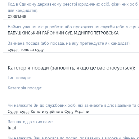
Код в Єдиному державному реєстрі юридичних осіб, фізичних осі
для кандидатів):
02891368
Найменування місця роботи або проходження служби (або місця м
БАБУШКІНСЬКИЙ РАЙОННИЙ СУД М.ДНІПРОПЕТРОВСЬКА
Займана посада
(або посада, на яку претендуєте як кандидат)
:
суддя, голова суду
Категорія посади (заповніть, якщо це вас стосується):
Тип посади:
Категорія посади:
Чи належите Ви до службових осіб, які займають відповідальне та
Судді, судді Конституційного Суду України
Зазначте, до яких саме:
Інші
Чи належить Ваша посада до посад, пов'язаних з високим рівнем к