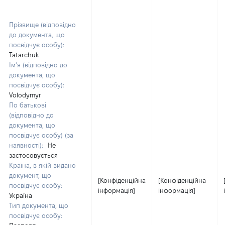
Прізвище (відповідно
до документа, що
посвідчує особу):
Tatarchuk
Ім’я (відповідно до
документа, що
посвідчує особу):
Volodymyr
По батькові
(відповідно до
документа, що
посвідчує особу) (за
наявності):
Не
застосовується
Країна, в якій видано
документ, що
[Конфіденційна
[Конфіденційна
посвідчує особу:
інформація]
інформація]
Україна
Тип документа, що
посвідчує особу: