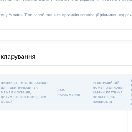
акону України "Про запобігання та протидію легалізації (відмиванню) 
декларування
ПРІЗВИЩЕ, ІМʼЯ, ПО БАТЬКОВІ
РЕЄСТРАЦІЙНИЙ
ДЛЯ ІДЕНТИФІКАЦІЇ ЗА
НОМЕР ОБЛІКОВОЇ
ДАТА
МЕЖАМИ УКРАЇНИ,
КАРТКИ ПЛАТНИКА
НАРОДЖЕННЯ
ДОКУМЕНТ, ЩО ПОСВІДЧУЄ
ПОДАТКІВ (ЗА
ОСОБУ
НАЯВНОСТІ)