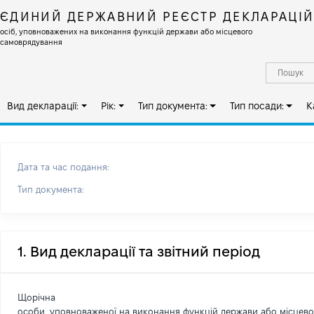
ЄДИНИЙ ДЕРЖАВНИЙ РЕЄСТР ДЕКЛАРАЦІ
осіб, уповноважених на виконання функцій держави або місцевого
самоврядування
Вид декларації:
Рік:
Тип документа:
Тип посади:
К
Дата та час подання:
Тип документа:
1. Вид декларації та звітний період
Щорічна
особи, уповноваженої на виконання функцій держави або місцев