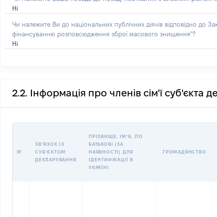
Ні
Чи належите Ви до національних публічних діячів відповідно до З
фінансуванню розповсюдження зброї масового знищення"?
Ні
2.2. Інформація про членів сім'ї суб'єкта 
ПРІЗВИЩЕ, ІМʼЯ, ПО
ЗВʼЯЗОК ІЗ
БАТЬКОВІ (ЗА
№
СУБʼЄКТОМ
НАЯВНОСТІ) ДЛЯ
ГРОМАДЯНСТВО
ДЕКЛАРУВАННЯ
ІДЕНТИФІКАЦІЇ В
УКРАЇНІ