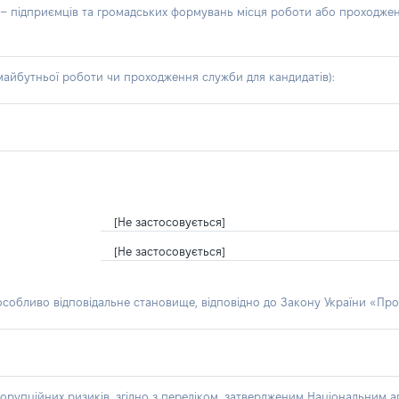
б – підприємців та громадських формувань місця роботи або проходже
айбутньої роботи чи проходження служби для кандидатів):
[Не застосовується]
[Не застосовується]
 особливо відповідальне становище, відповідно до Закону України «Про
орупційних ризиків, згідно з переліком, затвердженим Національним аг