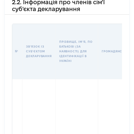
2.2. Інформація про членів сім'ї
суб'єкта декларування
ПРІЗВИЩЕ, ІМʼЯ, ПО
ЗВʼЯЗОК ІЗ
БАТЬКОВІ (ЗА
№
СУБʼЄКТОМ
НАЯВНОСТІ) ДЛЯ
ГРОМАДЯНСТВО
ДЕКЛАРУВАННЯ
ІДЕНТИФІКАЦІЇ В
УКРАЇНІ