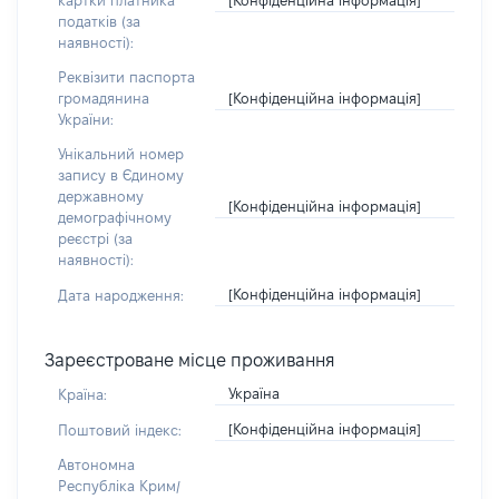
картки платника
податків (за
наявності):
Реквізити паспорта
[Конфіденційна інформація]
громадянина
України:
Унікальний номер
запису в Єдиному
державному
[Конфіденційна інформація]
демографічному
реєстрі (за
наявності):
[Конфіденційна інформація]
Дата народження:
Зареєстроване місце проживання
Україна
Країна:
[Конфіденційна інформація]
Поштовий індекс:
Автономна
Республіка Крим/