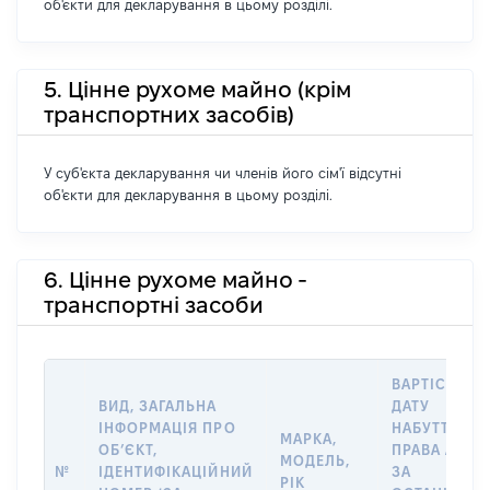
об'єкти для декларування в цьому розділі.
5. Цінне рухоме майно (крім
транспортних засобів)
У суб'єкта декларування чи членів його сім'ї відсутні
об'єкти для декларування в цьому розділі.
6. Цінне рухоме майно -
транспортні засоби
ВАРТІСТЬ Н
ВИД, ЗАГАЛЬНА
ДАТУ
ІНФОРМАЦІЯ ПРО
НАБУТТЯ
МАРКА,
ОБʼЄКТ,
ПРАВА АБО
МОДЕЛЬ,
№
ІДЕНТИФІКАЦІЙНИЙ
ЗА
РІК