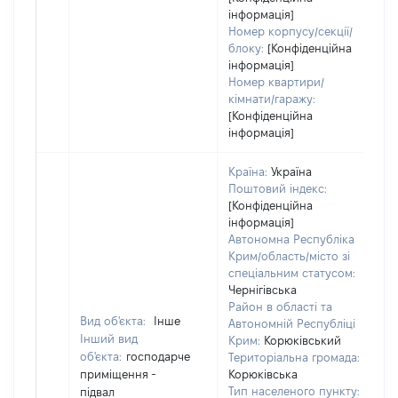
інформація]
Номер корпусу/секції/
блоку:
[Конфіденційна
інформація]
Номер квартири/
кімнати/гаражу:
[Конфіденційна
інформація]
Країна:
Україна
Поштовий індекс:
[Конфіденційна
інформація]
Автономна Республіка
Крим/область/місто зі
спеціальним статусом:
Чернігівська
Район в області та
Вид об'єкта:
Інше
Автономній Республіці
Інший вид
Крим:
Корюківський
об'єкта:
господарче
Територіальна громада:
приміщення -
Корюківська
Тип населеного пункту:
підвал
5