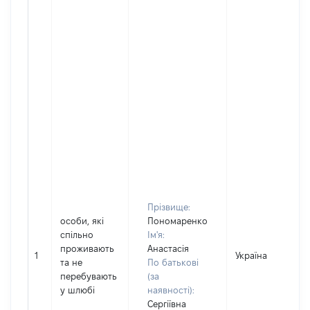
Прізвище:
особи, які
Пономаренко
спільно
Ім'я:
проживають
Анастасія
1
Україна
та не
По батькові
перебувають
(за
у шлюбі
наявності):
Сергіївна