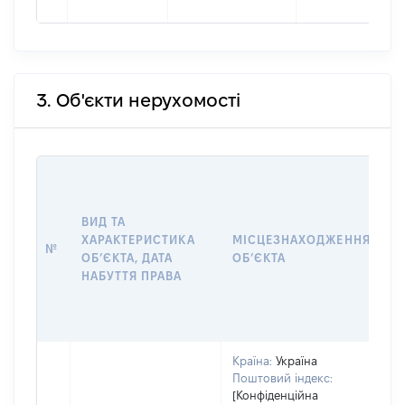
3. Об'єкти нерухомості
В
Д
Н
ВИД ТА
П
ХАРАКТЕРИСТИКА
МІСЦЕЗНАХОДЖЕННЯ
№
З
ОБʼЄКТА, ДАТА
ОБʼЄКТА
О
НАБУТТЯ ПРАВА
Г
О
Г
Країна:
Україна
Поштовий індекс:
[Конфіденційна