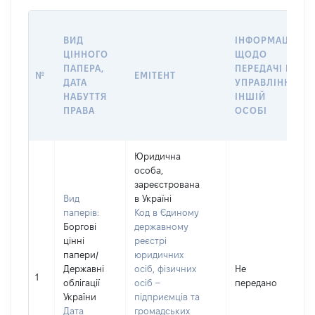
ВИД
ІНФОРМАЦІЯ
ЦІННОГО
ЩОДО
ПАПЕРА,
ПЕРЕДАЧІ В
№
ЕМІТЕНТ
ДАТА
УПРАВЛІННЯ
НАБУТТЯ
ІНШІЙ
ПРАВА
ОСОБІ
Юридична
особа,
зареєстрована
Вид
в Україні
паперів:
Код в Єдиному
Боргові
державному
цінні
реєстрі
папери
/
юридичних
Державні
осіб, фізичних
Не
1
облігації
осіб –
передано
України
підприємців та
Дата
громадських