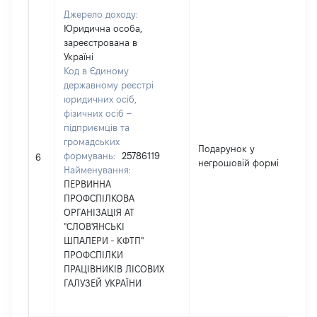
Джерело доходу:
Юридична особа,
зареєстрована в
Україні
Код в Єдиному
державному реєстрі
юридичних осіб,
фізичних осіб –
підприємців та
громадських
Подарунок у
формувань:
25786119
3
6
негрошовій формі
Найменування:
ПЕРВИННА
ПРОФСПІЛКОВА
ОРГАНІЗАЦІЯ АТ
"СЛОВ'ЯНСЬКІ
ШПАЛЕРИ - КФТП"
ПРОФСПІЛКИ
ПРАЦІВНИКІВ ЛІСОВИХ
ГАЛУЗЕЙ УКРАЇНИ