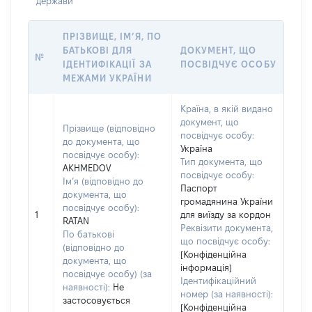
держави
ПРІЗВИЩЕ, ІМ’Я, ПО
БАТЬКОВІ ДЛЯ
ДОКУМЕНТ, ЩО
№
ІДЕНТИФІКАЦІЇ ЗА
ПОСВІДЧУЄ ОСОБУ
МЕЖАМИ УКРАЇНИ
Країна, в якій видано
документ, що
Прізвище (відповідно
посвідчує особу:
до документа, що
Україна
посвідчує особу):
Тип документа, що
AKHMEDOV
посвідчує особу:
Ім’я (відповідно до
Паспорт
документа, що
громадянина України
посвідчує особу):
1
для виїзду за кордон
RATAN
Реквізити документа,
По батькові
що посвідчує особу:
(відповідно до
[Конфіденційна
документа, що
інформація]
посвідчує особу) (за
Ідентифікаційний
наявності):
Не
номер (за наявності):
застосовується
[Конфіденційна