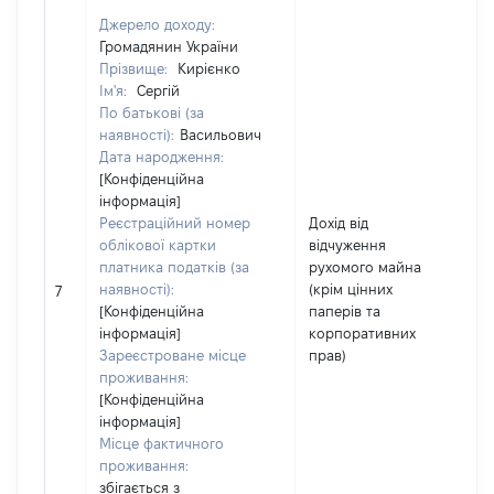
Джерело доходу:
Громадянин України
Прізвище:
Кирієнко
Ім'я:
Сергій
По батькові (за
наявності):
Васильович
Дата народження:
[Конфіденційна
інформація]
Реєстраційний номер
Дохід від
облікової картки
відчуження
платника податків (за
рухомого майна
наявності):
(крім цінних
2
7
[Конфіденційна
паперів та
інформація]
корпоративних
Зареєстроване місце
прав)
проживання:
[Конфіденційна
інформація]
Місце фактичного
проживання:
збігається з