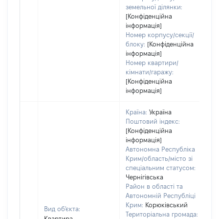
земельної ділянки:
[Конфіденційна
інформація]
Номер корпусу/секції/
блоку:
[Конфіденційна
інформація]
Номер квартири/
кімнати/гаражу:
[Конфіденційна
інформація]
Країна:
Україна
Поштовий індекс:
[Конфіденційна
інформація]
Автономна Республіка
Крим/область/місто зі
спеціальним статусом:
Чернігівська
Район в області та
Автономній Республіці
Крим:
Корюківський
Вид об'єкта:
Територіальна громада:
Квартира