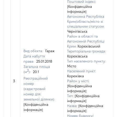
Поштовий індекс:
[Конфіденційна
інформація]
Автономна Республіка
Крим/область/місто зі
спеціальним статусом:
Чернігівська
Район в області та
Автономній Республіці
Крим:
Корюківський
Вид об'єкта:
Гараж
Територіальна громада:
Дата набуття
Корюківська
Тип населеного пункту:
права:
25.01.2018
5
Місто
Загальна площа
Т
2
Населений пункт:
(м
):
20.1
в
Корюківка
об
Реєстраційний
3
Район у місті:
ва
номер
[Конфіденційна
д
(кадастровий
інформація]
н
номер для
Тип:
[Конфіденційна
п
земельної ділянки):
інформація]
[Конфіденційна
Назва:
[Конфіденційна
інформація]
інформація]
Номер будинку/