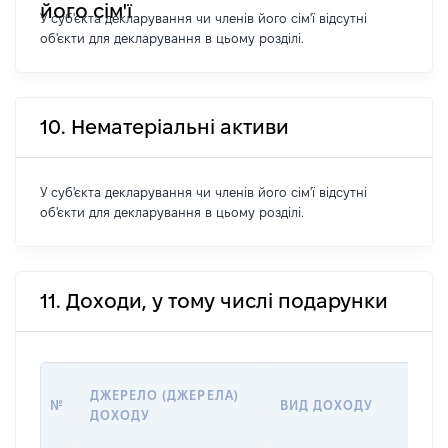
його сім'ї
У суб'єкта декларування чи членів його сім'ї відсутні
об'єкти для декларування в цьому розділі.
10. Нематеріальні активи
У суб'єкта декларування чи членів його сім'ї відсутні
об'єкти для декларування в цьому розділі.
11. Доходи, у тому числі подарунки
Р
ДЖЕРЕЛО (ДЖЕРЕЛА)
№
ВИД ДОХОДУ
(
ДОХОДУ
Г