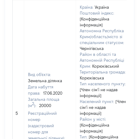
Країна:
Україна
Поштовий індекс:
[Конфіденційна
інформація]
Автономна Республіка
Крим/область/місто зі
спеціальним статусом:
Чернігівська
Район в області та
Автономній Республіці
Крим:
Корюківський
Територіальна громада:
Вид об'єкта:
Корюківська
Земельна ділянка
Тип населеного пункту:
Дата набуття
[Член сімʼї не надав
права:
17.06.2020
інформації]
Загальна площа
Населений пункт:
[Член
2
(м
):
20000
сімʼї не надав
[Н
5
Реєстраційний
інформації]
Район у місті:
номер
[Конфіденційна
(кадастровий
інформація]
номер для
Тип:
[Конфіденційна
земельної ділянки):