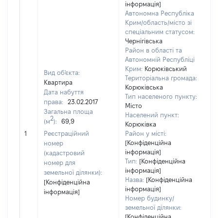
інформація]
Автономна Республіка
Крим/область/місто зі
спеціальним статусом:
Чернігівська
Район в області та
Автономній Республіці
Крим:
Корюківський
Вид об'єкта:
Територіальна громада:
Квартира
Корюківська
Дата набуття
Тип населеного пункту:
4
права:
23.02.2017
Місто
Т
Загальна площа
Населений пункт:
в
2
(м
):
69,9
Корюківка
об
1
Реєстраційний
Район у місті:
ва
[Конфіденційна
номер
д
інформація]
(кадастровий
н
Тип:
[Конфіденційна
номер для
п
інформація]
земельної ділянки):
Назва:
[Конфіденційна
[Конфіденційна
інформація]
інформація]
Номер будинку/
земельної ділянки:
[Конфіденційна