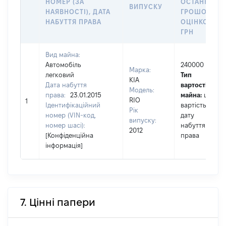
НОМЕР (ЗА
ОСТАННЬО
ВИПУСКУ
НАЯВНОСТІ), ДАТА
ГРОШОВОЮ
НАБУТТЯ ПРАВА
ОЦІНКОЮ,
ГРН
Вид майна:
Автомобіль
240000
Марка:
легковий
Тип
КІА
Дата набуття
вартості
Модель:
права:
23.01.2015
майна:
це
RIO
1
Ідентифікаційний
вартість на
Рік
номер (VIN-код,
дату
випуску:
номер шасі):
набуття
2012
[Конфіденційна
права
інформація]
7. Цінні папери