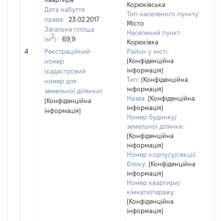
Корюківська
Дата набуття
Тип населеного пункту:
4
права:
23.02.2017
Місто
Т
Загальна площа
Населений пункт:
в
2
(м
):
69,9
Корюківка
об
4
Реєстраційний
Район у місті:
ва
[Конфіденційна
номер
д
інформація]
(кадастровий
н
Тип:
[Конфіденційна
номер для
п
інформація]
земельної ділянки):
Назва:
[Конфіденційна
[Конфіденційна
інформація]
інформація]
Номер будинку/
земельної ділянки:
[Конфіденційна
інформація]
Номер корпусу/секції/
блоку:
[Конфіденційна
інформація]
Номер квартири/
кімнати/гаражу:
[Конфіденційна
інформація]