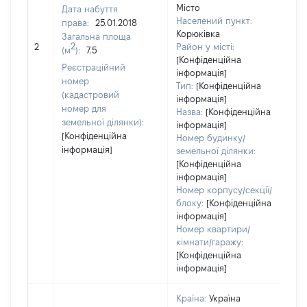
Місто
Дата набуття
Т
Населений пункт:
права:
25.01.2018
в
Корюківка
Загальна площа
об
2
2
Район у місті:
(м
):
7.5
ва
[Конфіденційна
д
Реєстраційний
інформація]
н
номер
Тип:
[Конфіденційна
п
(кадастровий
інформація]
номер для
Назва:
[Конфіденційна
земельної ділянки):
інформація]
[Конфіденційна
Номер будинку/
інформація]
земельної ділянки:
[Конфіденційна
інформація]
Номер корпусу/секції/
блоку:
[Конфіденційна
інформація]
Номер квартири/
кімнати/гаражу:
[Конфіденційна
інформація]
Країна:
Україна