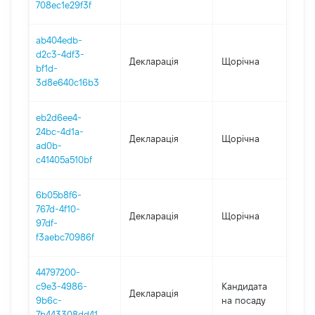
708ec1e29f3f
ab404edb-
d2c3-4df3-
Декларація
Щорічна
202
bf1d-
3d8e640c16b3
eb2d6ee4-
24bc-4d1a-
Декларація
Щорічна
202
ad0b-
c41405a510bf
6b05b8f6-
767d-4f10-
Декларація
Щорічна
202
97df-
f3aebc70986f
44797200-
c9e3-4986-
Кандидата
Декларація
202
9b6c-
на посаду
7b443308dd41