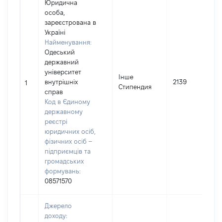
Юридична
особа,
зареєстрована в
Україні
Найменування:
Одеський
державний
університет
Інше
внутрішніх
2139
1
Стипендия
справ
Код в Єдиному
державному
реєстрі
юридичних осіб,
фізичних осіб –
підприємців та
громадських
формувань:
08571570
Джерело
доходу: