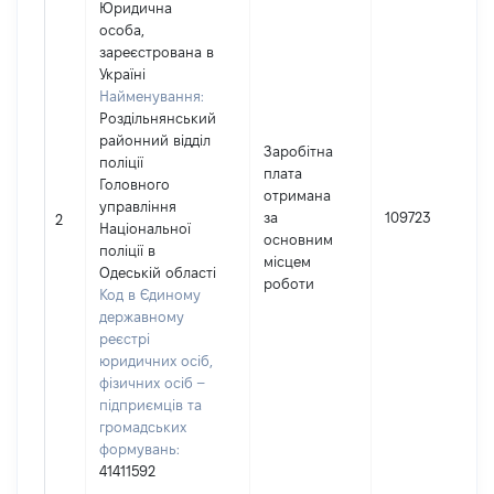
Юридична
особа,
зареєстрована в
Україні
Найменування:
Роздільнянський
районний відділ
Заробітна
поліції
плата
Головного
отримана
управління
за
109723
2
Національної
основним
поліції в
місцем
Одеській області
роботи
Код в Єдиному
державному
реєстрі
юридичних осіб,
фізичних осіб –
підприємців та
громадських
формувань:
41411592