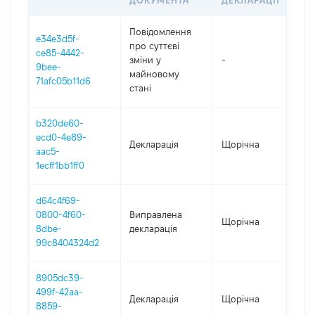
ДОКУМЕНТА
ДЕКЛАРАЦІЇ
Повідомлення
e34e3d5f-
про суттєві
ce85-4442-
зміни y
-
202
9bee-
майновому
71afc05b11d6
стані
b320de60-
ecd0-4e89-
Декларація
Щорічна
202
aac5-
1ecff1bb1ff0
d64c4f69-
0800-4f60-
Виправлена
Щорічна
202
8dbe-
декларація
99c8404324d2
8905dc39-
499f-42aa-
Декларація
Щорічна
202
8859-