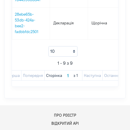
28ebe65b-
53db-424a-
Декларація
Щорічна
201
bee2-
fadbbfdc2501
1 - 9 з 9
Перша
Попередня
Сторінка
з
1
Наступна
Остання
ПРО РЕЄСТР
ВІДКРИТИЙ АРІ