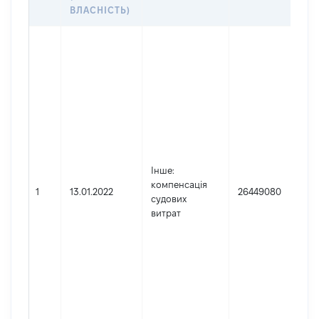
ВЛАСНІСТЬ)
з
(
R
(
Інше
:
компенсація
І
1
13.01.2022
26449080
судових
витрат
(
B
2
L
(
П