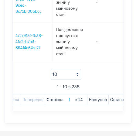
зміни y
-
202
9ced-
майновому
8c75bf00bbcc
стані
Повідомлення
4727913f-f538-
про суттєві
41a2-b7b3-
зміни y
-
202
89414e67ac27
майновому
стані
1 - 10 з 238
Перша
Попередня
Сторінка
з
24
Наступна
Остання