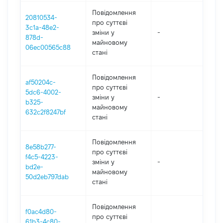
Повідомлення
20810534-
про суттєві
3c1a-48e2-
зміни y
-
202
878d-
майновому
06ec00565c88
стані
Повідомлення
af50204c-
про суттєві
5dc6-4002-
зміни y
-
202
b325-
майновому
632c2f8247bf
стані
Повідомлення
8e58b277-
про суттєві
f4c5-4223-
зміни y
-
202
bd2e-
майновому
50d2eb797dab
стані
Повідомлення
f0ac4d80-
про суттєві
61b3-4c80-