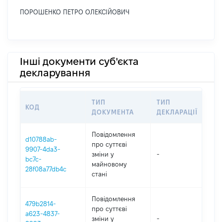
ПОРОШЕНКО ПЕТРО ОЛЕКСІЙОВИЧ
Інші документи суб'єкта
декларування
ТИП
ТИП
КОД
ПЕ
ДОКУМЕНТА
ДЕКЛАРАЦІЇ
Повідомлення
d10788ab-
про суттєві
9907-4da3-
зміни y
-
202
bc7c-
майновому
28f08a77db4c
стані
Повідомлення
479b2814-
про суттєві
a623-4837-
зміни y
-
202