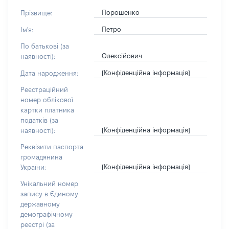
Порошенко
Прізвище:
Петро
Ім'я:
По батькові (за
Олексійович
наявності):
[Конфіденційна інформація]
Дата народження:
Реєстраційний
номер облікової
картки платника
податків (за
[Конфіденційна інформація]
наявності):
Реквізити паспорта
громадянина
[Конфіденційна інформація]
України:
Унікальний номер
запису в Єдиному
державному
демографічному
реєстрі (за