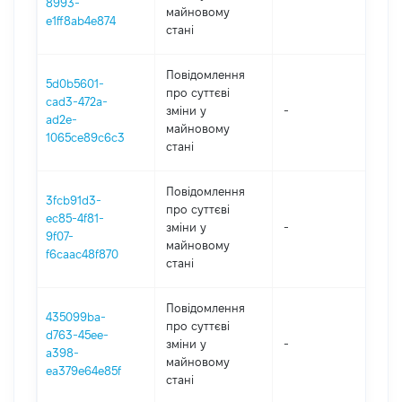
8993-
майновому
e1ff8ab4e874
стані
Повідомлення
5d0b5601-
про суттєві
cad3-472a-
зміни y
-
202
ad2e-
майновому
1065ce89c6c3
стані
Повідомлення
3fcb91d3-
про суттєві
ec85-4f81-
зміни y
-
202
9f07-
майновому
f6caac48f870
стані
Повідомлення
435099ba-
про суттєві
d763-45ee-
зміни y
-
202
a398-
майновому
ea379e64e85f
стані