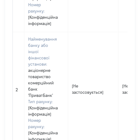
Номер
рахунку:
[Конфіденційна
інформація]
Найменування
банку або
іншої
фінансової
установи:
акціонерне
товариство
комерційний
[Не
[Не
банк
2
застосовується]
застосов
'ПриватБанк'
Тип рахунку:
[Конфіденційна
інформація]
Номер
рахунку:
[Конфіденційна
інформація]