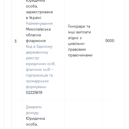
Юридична
особа,
зареєстрована
в Україні
Найменування:
Гонорари та
Миколаївська
інші виплати
обласна
згідно з
філармонія
5000
3
цивільно-
Код в Єдиному
правовим
державному
правочинами
реєстрі
юридичних осіб,
фізичних осіб –
підприємців та
громадських
формувань:
02225619
Джерело
доходу:
Юридична
особа,