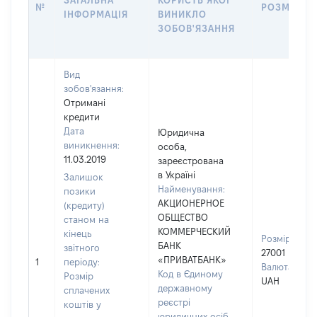
ЗАГАЛЬНА
КОРИСТЬ ЯКОЇ
№
РОЗМІР
ІНФОРМАЦІЯ
ВИНИКЛО
ЗОБОВ'ЯЗАННЯ
Вид
зобов'язання:
Отримані
кредити
Дата
Юридична
виникнення:
особа,
11.03.2019
зареєстрована
в Україні
Залишок
Найменування:
позики
АКЦИОНЕРНОЕ
(кредиту)
ОБЩЕСТВО
станом на
КОММЕРЧЕСКИЙ
кінець
Розмір:
БАНК
звітного
27001
«ПРИВАТБАНК»
1
періоду:
Валюта:
Код в Єдиному
Розмір
UAH
державному
сплачених
реєстрі
коштів у
юридичних осіб,