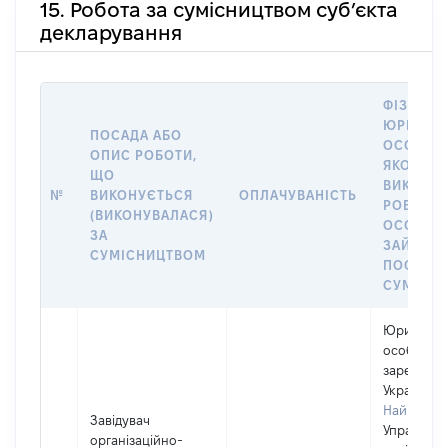
15. Робота за сумісництвом суб’єкта
декларування
ФІЗИЧНА
ЮРИДИЧ
ПОСАДА АБО
ОСОБА, 
ОПИС РОБОТИ,
ЯКОЇ
ЩО
ВИКОНУ
№
ВИКОНУЄТЬСЯ
ОПЛАЧУВАНІСТЬ
РОБОТА (
(ВИКОНУВАЛАСЯ)
ОСОБА
ЗА
ЗАЙМАЛ
СУМІСНИЦТВОМ
ПОСАДУ 
СУМІСН
Юридичн
особа,
зареєстро
Україні
Найменув
Завідувач
Управлінн
організаційно-