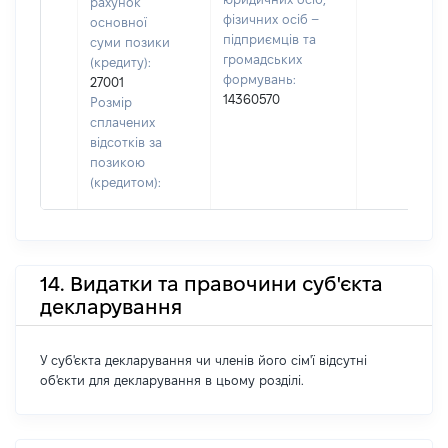
рахунок
фізичних осіб –
основної
підприємців та
суми позики
громадських
(кредиту):
формувань:
27001
14360570
Розмір
сплачених
відсотків за
позикою
(кредитом):
14. Видатки та правочини суб'єкта
декларування
У суб'єкта декларування чи членів його сім'ї відсутні
об'єкти для декларування в цьому розділі.