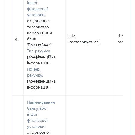
іншої
фінансової
установи:
акціонерне
товариство
комерційний
[Не
[Не
банк
4
застосовується]
застосов
'ПриватБанк'
Тип рахунку:
[Конфіденційна
інформація]
Номер
рахунку:
[Конфіденційна
інформація]
Найменування
банку або
іншої
фінансової
установи:
акціонерне