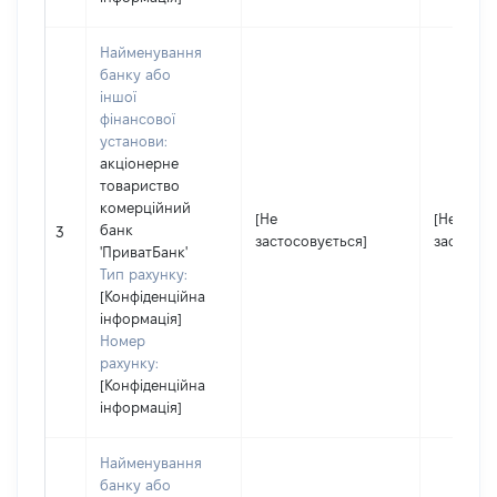
Найменування
банку або
іншої
фінансової
установи:
акціонерне
товариство
комерційний
[Не
[Не
банк
3
застосовується]
застосов
'ПриватБанк'
Тип рахунку:
[Конфіденційна
інформація]
Номер
рахунку:
[Конфіденційна
інформація]
Найменування
банку або