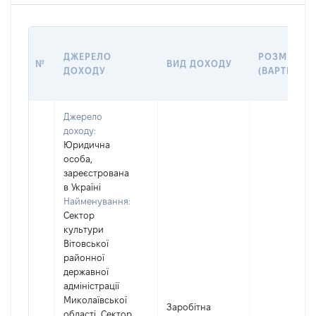
ДЖЕРЕЛО
РОЗМІР
№
ВИД ДОХОДУ
ДОХОДУ
(ВАРТІСТЬ)
Джерело
доходу:
Юридична
особа,
зареєстрована
в Україні
Найменування:
Сектор
культури
Вітовської
районної
державної
адміністрації
Миколаївської
Заробітна
області, Сектор