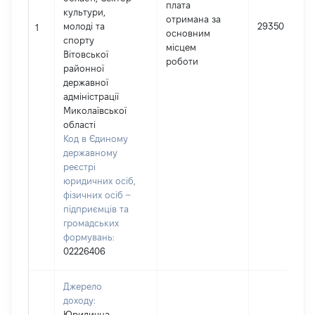
плата
культури,
отримана за
молоді та
29350
1
основним
спорту
місцем
Вітовської
роботи
районної
державної
адміністрації
Миколаївської
області
Код в Єдиному
державному
реєстрі
юридичних осіб,
фізичних осіб –
підприємців та
громадських
формувань:
02226406
Джерело
доходу:
Юридична