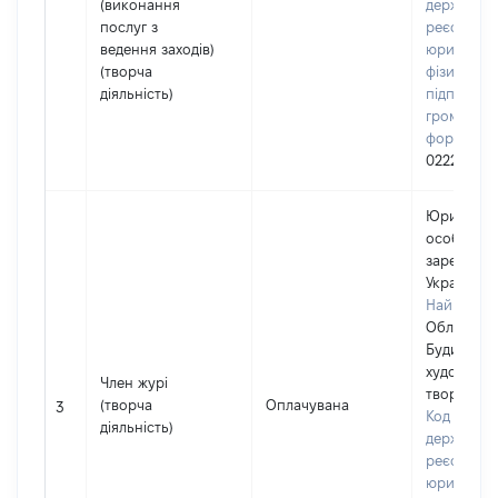
(виконання
державно
послуг з
реєстрі
ведення заходів)
юридичних
(творча
фізичних о
діяльність)
підприємц
громадськ
формуван
02225619
Юридичн
особа,
зареєстро
Україні
Найменув
Обласний
Будинок
художньої
Член журі
творчості
(творча
Оплачувана
3
Код в Єди
діяльність)
державно
реєстрі
юридичних