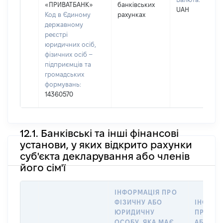
«ПРИВАТБАНК»
банківських
UAH
Код в Єдиному
рахунках
державному
реєстрі
юридичних осіб,
фізичних осіб –
підприємців та
громадських
формувань:
14360570
12.1. Банківські та інші фінансові
установи, у яких відкрито рахунки
суб'єкта декларування або членів
його сім'ї
ІНФОРМАЦІЯ ПРО
ФІЗИЧНУ АБО
ІНФОРМ
ЮРИДИЧНУ
ПРО ФІ
ОСОБУ, ЯКА МАЄ
АБО Ю