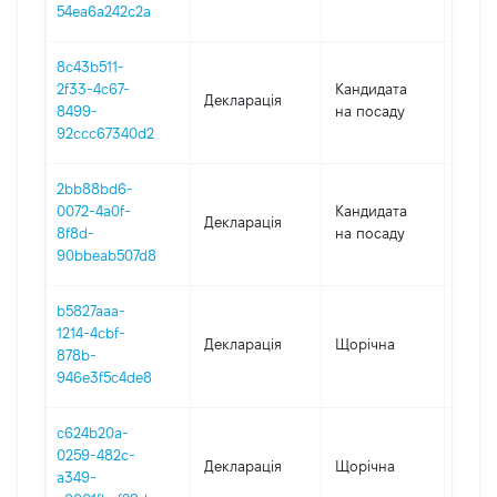
54ea6a242c2a
8c43b511-
2f33-4c67-
Кандидата
Декларація
2019
8499-
на посаду
92ccc67340d2
2bb88bd6-
0072-4a0f-
Кандидата
Декларація
2019
8f8d-
на посаду
90bbeab507d8
b5827aaa-
1214-4cbf-
Декларація
Щорічна
2019
878b-
946e3f5c4de8
c624b20a-
0259-482c-
Декларація
Щорічна
2018
a349-