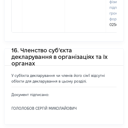
фізичних о
підприємц
громадськ
формуван
02549842
16. Членство суб’єкта
декларування в організаціях та їх
органах
У суб'єкта декларування чи членів його сім'ї відсутні
об'єкти для декларування в цьому розділі.
Документ підписано:
ГОЛОЛОБОВ СЕРГІЙ МИКОЛАЙОВИЧ