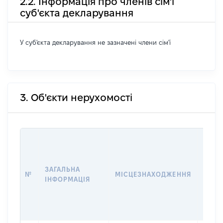
2.2. Інформація про членів сім'ї
суб'єкта декларування
У суб'єкта декларування не зазначені члени сім'ї
3. Об'єкти нерухомості
ВАРТ
ДАТУ
НАБУ
ЗАГАЛЬНА
ПРАВ
№
МІСЦЕЗНАХОДЖЕННЯ
ІНФОРМАЦІЯ
ЗА
ОСТ
ГРО
ОЦІ