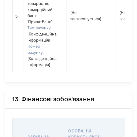
товариство
комерційний
[Не
[Не
банк
5
застосовується]
застосов
'ПриватБанк'
Тип рахунку:
[Конфіденційна
інформація]
Номер
рахунку:
[Конфіденційна
інформація]
13. Фінансові зобов'язання
ОСОБА, НА