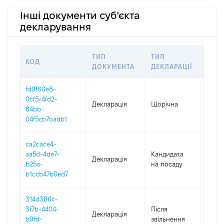
Інші документи суб'єкта
декларування
ТИП
ТИП
КОД
ПЕР
ДОКУМЕНТА
ДЕКЛАРАЦІЇ
fd9f60e8-
0cf5-4fd2-
Декларація
Щорічна
2025
84bb-
04f5cb7badb1
ca2cace4-
aa5d-4de7-
Кандидата
Декларація
2024
b25a-
на посаду
b1ccb47b0ed7
314d386c-
3f7b-4404-
Після
Декларація
2020
b9fd-
звільнення