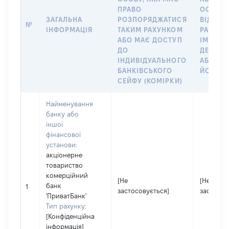
ПРАВО
ОСОБУ,
ЗАГАЛЬНА
РОЗПОРЯДЖАТИСЯ
ВІДКРИ
№
ІНФОРМАЦІЯ
ТАКИМ РАХУНКОМ
РАХУНО
АБО МАЄ ДОСТУП
ІМ’Я СУ
ДО
ДЕКЛАР
ІНДИВІДУАЛЬНОГО
АБО ЧЛ
БАНКІВСЬКОГО
ЙОГО СІ
СЕЙФУ (КОМІРКИ)
Найменування
банку або
іншої
фінансової
установи:
акціонерне
товариство
комерційний
[Не
[Не
банк
1
застосовується]
застосов
'ПриватБанк'
Тип рахунку:
[Конфіденційна
інформація]