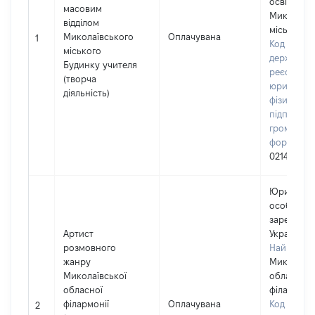
освіти
масовим
Миколаївс
відділом
міської ра
Миколаївського
Оплачувана
1
Код в Єди
міського
державно
Будинку учителя
реєстрі
(творча
юридичних
діяльність)
фізичних о
підприємц
громадськ
формуван
02145010
Юридичн
особа,
зареєстро
Артист
Україні
розмовного
Найменув
жанру
Миколаївс
Миколаївської
обласна
обласної
філармоні
філармонії
Оплачувана
Код в Єди
2