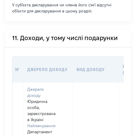
У суб'єкта декларування чи членів його сім'ї відсутні
об'єкти для декларування в цьому розділі.
11. Доходи, у тому числі подарунки
РОЗМ
№
ДЖЕРЕЛО ДОХОДУ
ВИД ДОХОДУ
(ВАРТ
Джерело
доходу:
Юридична
особа,
зареєстрована
в Україні
Найменування:
Департамент