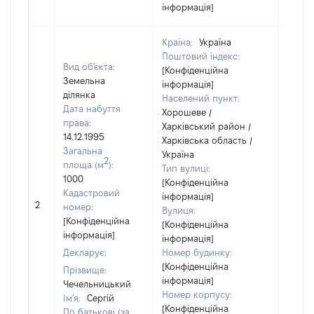
інформація]
Країна:
Україна
Поштовий індекс:
Вид об'єкта:
[Конфіденційна
Земельна
інформація]
ділянка
Населений пункт:
Дата набуття
Хорошеве /
права:
Харківський район /
14.12.1995
Харківська область /
Загальна
Україна
2
площа (м
):
Тип вулиці:
1000
[Конфіденційна
Кадастровий
інформація]
[Не
2
номер:
Вулиця:
відом
[Конфіденційна
[Конфіденційна
інформація]
інформація]
Декларує:
Номер будинку:
[Конфіденційна
Прізвище:
інформація]
Чечельницький
Номер корпусу:
Ім'я:
Сергій
[Конфіденційна
По батькові (за