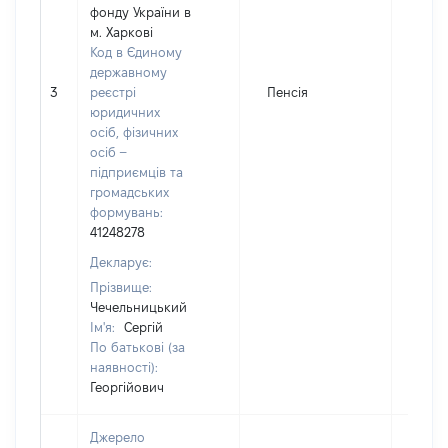
фонду України в
м. Харкові
Код в Єдиному
державному
3
реєстрі
Пенсія
569
юридичних
осіб, фізичних
осіб –
підприємців та
громадських
формувань:
41248278
Декларує:
Прізвище:
Чечельницький
Ім'я:
Сергій
По батькові (за
наявності):
Георгійович
Джерело