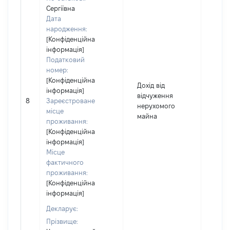
Сергіївна
Дата
народження:
[Конфіденційна
інформація]
Податковий
номер:
[Конфіденційна
Дохід від
інформація]
відчуження
8
Зареєстроване
495
нерухомого
місце
майна
проживання:
[Конфіденційна
інформація]
Місце
фактичного
проживання:
[Конфіденційна
інформація]
Декларує:
Прізвище: