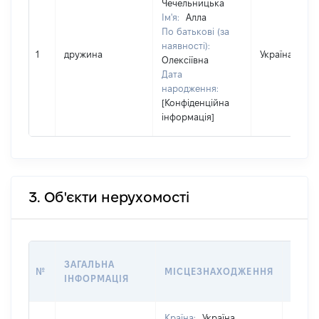
Чечельницька
Ім'я:
Алла
По батькові (за
наявності):
1
дружина
Україна
Олексіївна
Дата
народження:
[Конфіденційна
інформація]
3. Об'єкти нерухомості
ВАРТ
ЗАГАЛЬНА
№
МІСЦЕЗНАХОДЖЕННЯ
НА Д
ІНФОРМАЦІЯ
НАБУ
Країна:
Україна