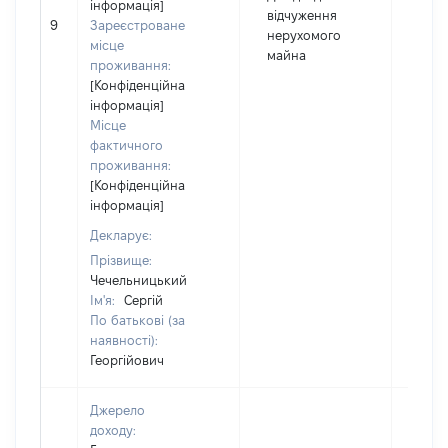
інформація]
відчуження
9
Зареєстроване
380
нерухомого
місце
майна
проживання:
[Конфіденційна
інформація]
Місце
фактичного
проживання:
[Конфіденційна
інформація]
Декларує:
Прізвище:
Чечельницький
Ім'я:
Сергій
По батькові (за
наявності):
Георгійович
Джерело
доходу: