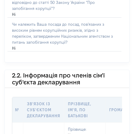
відповідно до статті 50 Закону України “Про
запобігання корупції”?
Ні
Чи належить Ваша посада до посад, пов'язаних з
високим рівнем корупційних ризиків, згідно з
переліком, затвердженим Національним агентством з
питань запобігання корупції?
Ні
2.2. Інформація про членів сім'ї
суб'єкта декларування
ЗВ'ЯЗОК ІЗ
ПРІЗВИЩЕ,
№
СУБ'ЄКТОМ
ІМ'Я, ПО
ГРОМАДЯН
ДЕКЛАРУВАННЯ
БАТЬКОВІ
Прізвище: