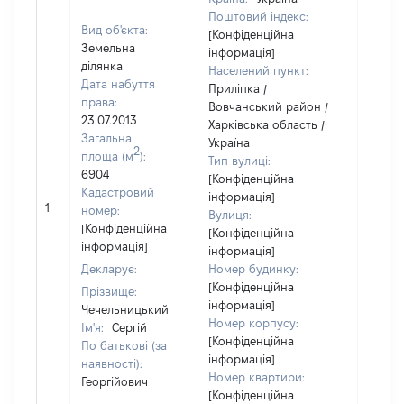
Поштовий індекс:
Вид об'єкта:
[Конфіденційна
Земельна
інформація]
ділянка
Населений пункт:
Дата набуття
Приліпка /
права:
Вовчанський район /
23.07.2013
Харківська область /
Загальна
Україна
2
площа (м
):
Тип вулиці:
6904
[Конфіденційна
Кадастровий
інформація]
[Не
1
номер:
Вулиця:
відом
[Конфіденційна
[Конфіденційна
інформація]
інформація]
Декларує:
Номер будинку:
[Конфіденційна
Прізвище:
інформація]
Чечельницький
Номер корпусу:
Ім'я:
Сергій
[Конфіденційна
По батькові (за
інформація]
наявності):
Номер квартири:
Георгійович
[Конфіденційна