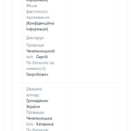
Місце
фактичного
проживання:
[Конфіденційна
інформація]
Декларує:
Прізвище:
Чечельницький
Ім'я:
Сергій
По батькові (за
наявності):
Георгійович
Джерело
доходу:
Громадянин
України
Прізвище:
Чечельницька
Ім'я:
Катерина
По батькові: