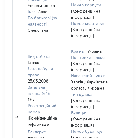
Номер корпусу:
Чечельницька
[Конфіденційна
Ім'я:
Алла
інформація]
По батькові (за
Номер квартири:
наявності):
[Конфіденційна
Олексіївна
інформація]
Країна:
Україна
Вид об'єкта:
Поштовий індекс:
Гараж
[Конфіденційна
Дата набуття
інформація]
права:
Населений пункт:
25.03.2008
Харків / Харківська
Загальна
область / Україна
2
площа (м
):
Тип вулиці:
19,7
[Конфіденційна
Реєстраційний
інформація]
номер:
Вулиця:
[Не
5
[Конфіденційна
[Конфіденційна
відом
інформація]
інформація]
Номер будинку:
Декларує:
[Конфіденційна