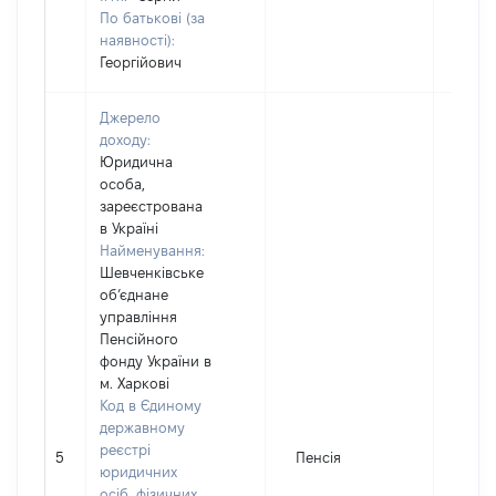
По батькові (за
наявності):
Георгійович
Джерело
доходу:
Юридична
особа,
зареєстрована
в Україні
Найменування:
Шевченківське
об’єднане
управління
Пенсійного
фонду України в
м. Харкові
Код в Єдиному
державному
реєстрі
5
Пенсія
1712
юридичних
осіб, фізичних