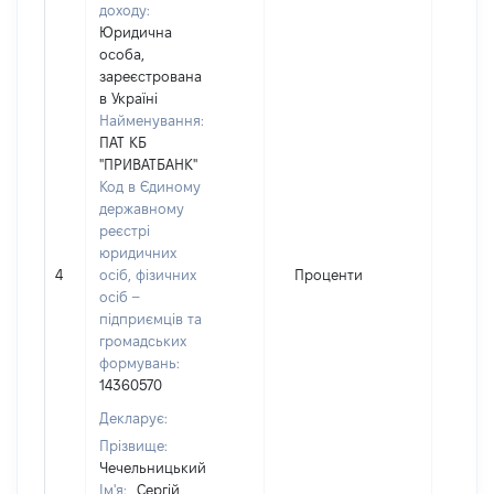
доходу:
Юридична
особа,
зареєстрована
в Україні
Найменування:
ПАТ КБ
"ПРИВАТБАНК"
Код в Єдиному
державному
реєстрі
юридичних
4
осіб, фізичних
Проценти
5401
осіб –
підприємців та
громадських
формувань:
14360570
Декларує:
Прізвище:
Чечельницький
Ім'я:
Сергій