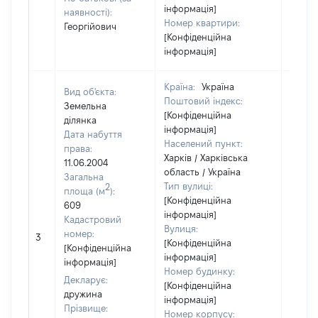
інформація]
наявності):
Номер квартири:
Георгійович
[Конфіденційна
інформація]
Країна:
Україна
Вид об'єкта:
Поштовий індекс:
Земельна
[Конфіденційна
ділянка
інформація]
Дата набуття
Населений пункт:
права:
Харків / Харківська
11.06.2004
область / Україна
Загальна
Тип вулиці:
2
площа (м
):
[Конфіденційна
609
інформація]
Кадастровий
Вулиця:
[Не
номер:
3
[Конфіденційна
відом
[Конфіденційна
інформація]
інформація]
Номер будинку:
Декларує:
[Конфіденційна
дружина
інформація]
Прізвище:
Номер корпусу: