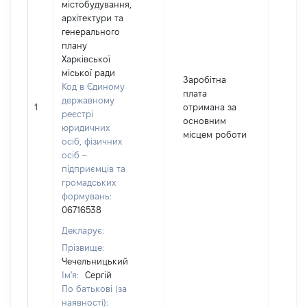
містобудування,
архітектури та
генерального
плану
Харківської
міської ради
Заробітна
Код в Єдиному
плата
державному
1
отримана за
9732
реєстрі
основним
юридичних
місцем роботи
осіб, фізичних
осіб –
підприємців та
громадських
формувань:
06716538
Декларує:
Прізвище:
Чечельницький
Ім'я:
Сергій
По батькові (за
наявності):