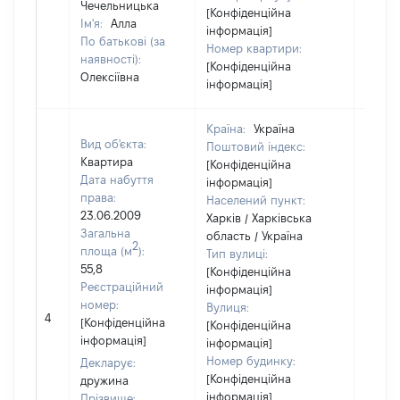
Чечельницька
[Конфіденційна
Ім'я:
Алла
інформація]
По батькові (за
Номер квартири:
наявності):
[Конфіденційна
Олексіївна
інформація]
Країна:
Україна
Вид об'єкта:
Поштовий індекс:
Квартира
[Конфіденційна
Дата набуття
інформація]
права:
Населений пункт:
23.06.2009
Харків / Харківська
Загальна
область / Україна
2
площа (м
):
Тип вулиці:
55,8
[Конфіденційна
Реєстраційний
інформація]
номер:
Вулиця:
[Не
4
[Конфіденційна
[Конфіденційна
відом
інформація]
інформація]
Номер будинку:
Декларує:
[Конфіденційна
дружина
інформація]
Прізвище: