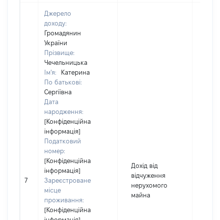
Джерело
доходу:
Громадянин
України
Прізвище:
Чечельницька
Ім'я:
Катерина
По батькові:
Сергіївна
Дата
народження:
[Конфіденційна
інформація]
Податковий
номер:
[Конфіденційна
Дохід від
інформація]
відчуження
7
Зареєстроване
495
нерухомого
місце
майна
проживання:
[Конфіденційна
інформація]