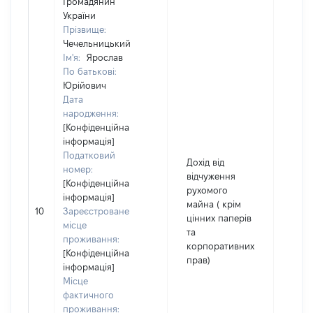
Громадянин
України
Прізвище:
Чечельницький
Ім'я:
Ярослав
По батькові:
Юрійович
Дата
народження:
[Конфіденційна
інформація]
Податковий
Дохід від
номер:
відчуження
[Конфіденційна
рухомого
інформація]
майна ( крім
10
Зареєстроване
460
цінних паперів
місце
та
проживання:
корпоративних
[Конфіденційна
прав)
інформація]
Місце
фактичного
проживання: