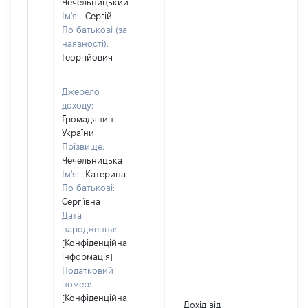
Чечельницький
Ім'я:
Сергій
По батькові (за
наявності):
Георгійович
Джерело
доходу:
Громадянин
України
Прізвище:
Чечельницька
Ім'я:
Катерина
По батькові:
Сергіївна
Дата
народження:
[Конфіденційна
інформація]
Податковий
номер:
[Конфіденційна
Дохід від