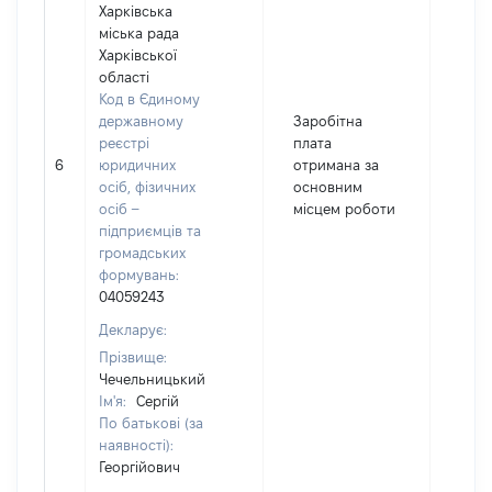
Харківська
міська рада
Харківської
області
Код в Єдиному
державному
Заробітна
реєстрі
плата
6
юридичних
отримана за
1597
осіб, фізичних
основним
осіб –
місцем роботи
підприємців та
громадських
формувань:
04059243
Декларує:
Прізвище:
Чечельницький
Ім'я:
Сергій
По батькові (за
наявності):
Георгійович