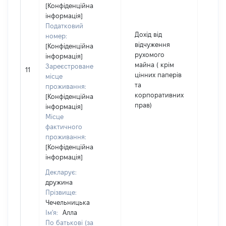
[Конфіденційна
інформація]
Податковий
Дохід від
номер:
відчуження
[Конфіденційна
рухомого
інформація]
майна ( крім
Зареєстроване
11
498
цінних паперів
місце
та
проживання:
корпоративних
[Конфіденційна
прав)
інформація]
Місце
фактичного
проживання:
[Конфіденційна
інформація]
Декларує:
дружина
Прізвище:
Чечельницька
Ім'я:
Алла
По батькові (за