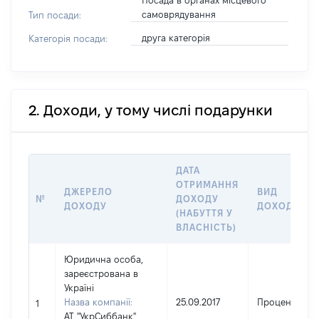
Посада в органах місцевого
самоврядування
Тип посади:
друга категорія
Категорія посади:
2. Доходи, у тому числі подарунки
ДАТА
ОТРИМАННЯ
ДЖЕРЕЛО
ВИД
№
ДОХОДУ
ДОХОДУ
ДОХОДУ
(НАБУТТЯ У
ВЛАСНІСТЬ)
Юридична особа,
зареєстрована в
Україні
Назва компанії:
25.09.2017
Проценти
1
АТ "УкрСиббанк"