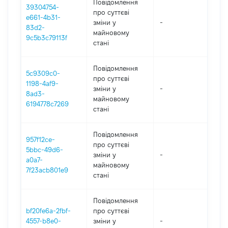
Повідомлення
39304754-
про суттєві
e661-4b31-
зміни y
-
202
83d2-
майновому
9c5b3c79113f
стані
Повідомлення
5c9309c0-
про суттєві
1198-4af9-
зміни y
-
202
8ad3-
майновому
6194778c7269
стані
Повідомлення
957f12ce-
про суттєві
5bbc-49d6-
зміни y
-
202
a0a7-
майновому
7f23acb801e9
стані
Повідомлення
bf20fe6a-2fbf-
про суттєві
4557-b8e0-
зміни y
-
202