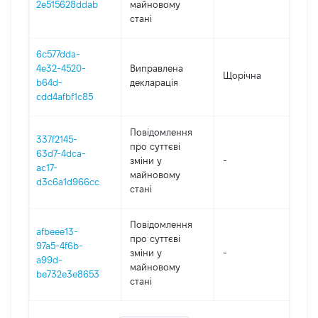
2e515628ddab
майновому
стані
6c577dda-
4e32-4520-
Виправлена
Щорічна
202
b64d-
декларація
cdd4afbf1c85
Повідомлення
337f2145-
про суттєві
63d7-4dca-
зміни y
-
202
ac17-
майновому
d3c6a1d966cc
стані
Повідомлення
afbeee13-
про суттєві
97a5-4f6b-
зміни y
-
202
a99d-
майновому
be732e3e8653
стані