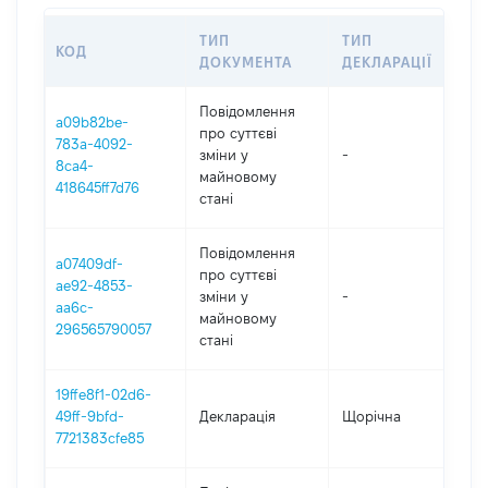
ТИП
ТИП
КОД
ПЕ
ДОКУМЕНТА
ДЕКЛАРАЦІЇ
Повідомлення
a09b82be-
про суттєві
783a-4092-
зміни y
-
202
8ca4-
майновому
418645ff7d76
стані
Повідомлення
a07409df-
про суттєві
ae92-4853-
зміни y
-
202
aa6c-
майновому
296565790057
стані
19ffe8f1-02d6-
49ff-9bfd-
Декларація
Щорічна
202
7721383cfe85