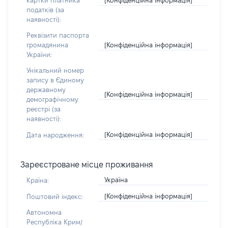
картки платника
податків (за
наявності):
Реквізити паспорта
[Конфіденційна інформація]
громадянина
України:
Унікальний номер
запису в Єдиному
державному
[Конфіденційна інформація]
демографічному
реєстрі (за
наявності):
[Конфіденційна інформація]
Дата народження:
Зареєстроване місце проживання
Україна
Країна:
[Конфіденційна інформація]
Поштовий індекс:
Автономна
Республіка Крим/