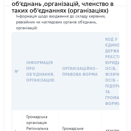
об’єднань ,організацій, членство в
таких об’єднаннях (організаціях)
Інформація щодо входження до складу керівних,
ревізійних чи наглядових органів об’єднань,
організацій:
КОД У
ЄДИНОМУ
ДЕРЖАВНО
РЕЄСТРІ
ІНФОРМАЦІЯ
ЮРИДИЧНИ
ПРО
ОРГАНІЗАЦІЙНО-
ОСІБ,
№
ОБʼЄДНАННЯ,
ПРАВОВА ФОРМА
ФІЗИЧНИХ
ОРГАНІЗАЦІЮ
ОСІБ –
ПІДПРИЄМЦ
ТА
ГРОМАДСЬК
ФОРМУВАН
Громадська
організація
Регіональна
Громадське