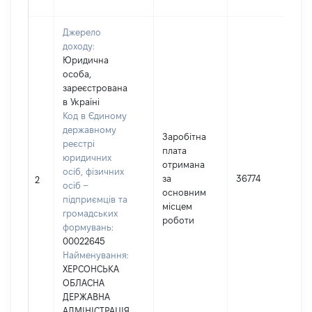
Джерело
доходу:
Юридична
особа,
зареєстрована
в Україні
Код в Єдиному
державному
Заробітна
реєстрі
плата
юридичних
отримана
осіб, фізичних
за
36774
2
осіб –
основним
підприємців та
місцем
громадських
роботи
формувань:
00022645
Найменування:
ХЕРСОНСЬКА
ОБЛАСНА
ДЕРЖАВНА
АДМІНІСТРАЦІЯ