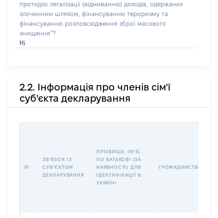
протидію легалізації (відмиванню) доходів, одержаних
злочинним шляхом, фінансуванню тероризму та
фінансуванню розповсюдження зброї масового
знищення”?
Ні
2.2. Інформація про членів сім'ї
суб'єкта декларування
П
І
Б
ПРІЗВИЩЕ, ІМʼЯ,
І
ЗВʼЯЗОК ІЗ
ПО БАТЬКОВІ (ЗА
№
СУБʼЄКТОМ
НАЯВНОСТІ) ДЛЯ
ГРОМАДЯНСТВО
У
ДЕКЛАРУВАННЯ
ІДЕНТИФІКАЦІЇ В
Д
УКРАЇНІ