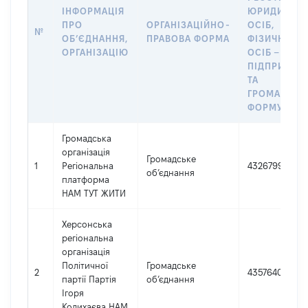
ІНФОРМАЦІЯ
ЮРИДИЧНИ
ПРО
ОРГАНІЗАЦІЙНО-
ОСІБ,
№
ОБʼЄДНАННЯ,
ПРАВОВА ФОРМА
ФІЗИЧНИХ
ОРГАНІЗАЦІЮ
ОСІБ –
ПІДПРИЄМЦ
ТА
ГРОМАДСЬК
ФОРМУВАН
Громадська
організація
Громадське
1
Регіональна
43267994
об’єднання
платформа
НАМ ТУТ ЖИТИ
Херсонська
регіональна
організація
Політичної
Громадське
2
43576407
партії Партія
об’єднання
Ігоря
Колихаєва НАМ