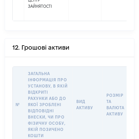
ЦЕНТР
ЗАЙНЯТОСТІ
12. Грошові активи
ЗАГАЛЬНА
ІНФОРМАЦІЯ ПРО
УСТАНОВУ, В ЯКІЙ
ВІДКРИТІ
РОЗМІР
І
РАХУНКИ АБО ДО
ВИД
ТА
О
№
ЯКОЇ ЗРОБЛЕНІ
АКТИВУ
ВАЛЮТА
Н
ВІДПОВІДНІ
АКТИВУ
П
ВНЕСКИ, ЧИ ПРО
ФІЗИЧНУ ОСОБУ,
ЯКІЙ ПОЗИЧЕНО
КОШТИ