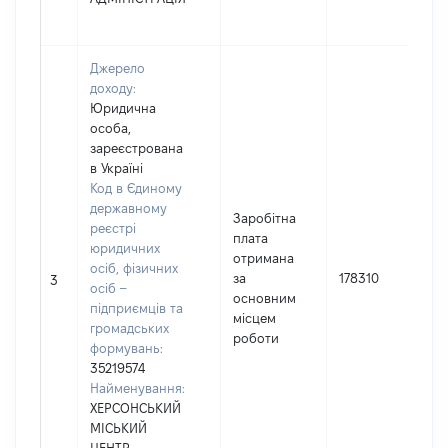
Джерело
доходу:
Юридична
особа,
зареєстрована
в Україні
Код в Єдиному
державному
Заробітна
реєстрі
плата
юридичних
отримана
осіб, фізичних
за
178310
3
осіб –
основним
підприємців та
місцем
громадських
роботи
формувань:
35219574
Найменування:
ХЕРСОНСЬКИЙ
МІСЬКИЙ