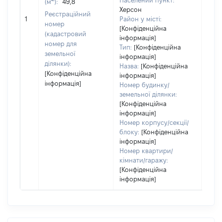
Населений пункт:
(м
):
49,8
варт
Херсон
обʼє
Реєстраційний
1
Район у місті:
варт
номер
[Конфіденційна
дату
(кадастровий
інформація]
набу
номер для
Тип:
[Конфіденційна
пра
земельної
інформація]
ділянки):
Назва:
[Конфіденційна
[Конфіденційна
інформація]
інформація]
Номер будинку/
земельної ділянки:
[Конфіденційна
інформація]
Номер корпусу/секції/
блоку:
[Конфіденційна
інформація]
Номер квартири/
кімнати/гаражу:
[Конфіденційна
інформація]