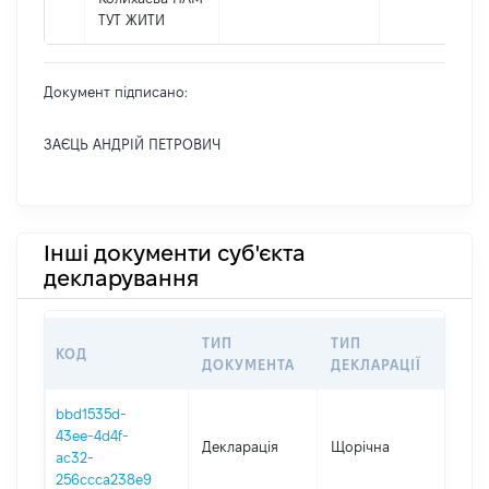
ТУТ ЖИТИ
Документ підписано:
ЗАЄЦЬ АНДРІЙ ПЕТРОВИЧ
Інші документи суб'єкта
декларування
ТИП
ТИП
КОД
ПЕ
ДОКУМЕНТА
ДЕКЛАРАЦІЇ
bbd1535d-
43ee-4d4f-
Декларація
Щорічна
202
ac32-
256ccca238e9