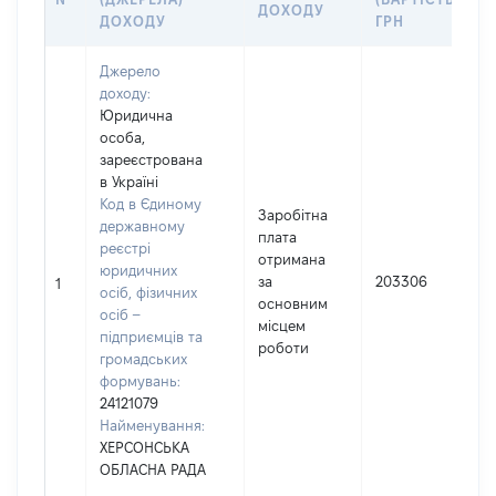
ДОХОДУ
ДОХОДУ
ГРН
Джерело
доходу:
Юридична
особа,
зареєстрована
в Україні
Код в Єдиному
Заробітна
державному
плата
реєстрі
отримана
юридичних
за
203306
1
осіб, фізичних
основним
осіб –
місцем
підприємців та
роботи
громадських
формувань:
24121079
Найменування:
ХЕРСОНСЬКА
ОБЛАСНА РАДА