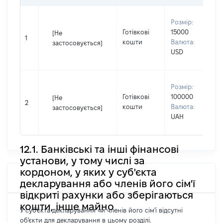
В
Розмір:
П
Готівкові
15000
[Не
І
1
кошти
Валюта:
застосовується]
П
USD
н
В
Розмір:
П
Готівкові
100000
[Не
І
2
кошти
Валюта:
застосовується]
П
UAH
н
12.1. Банківські та інші фінансові
установи, у тому числі за
кордоном, у яких у суб'єкта
декларування або членів його сім'ї
відкриті рахунки або зберігаються
кошти, інше майно
У суб'єкта декларування чи членів його сім'ї відсутні
об'єкти для декларування в цьому розділі.