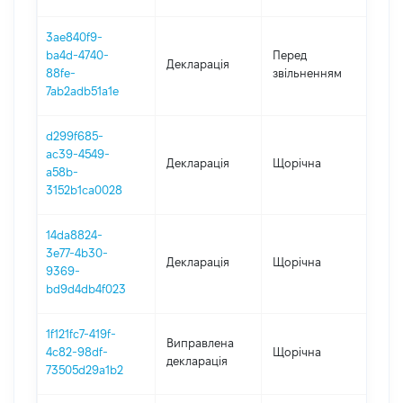
3ae840f9-
01.0
ba4d-4740-
Перед
Декларація
-
88fe-
звільненням
02.
7ab2adb51a1e
d299f685-
ac39-4549-
Декларація
Щорічна
202
a58b-
3152b1ca0028
14da8824-
3e77-4b30-
Декларація
Щорічна
202
9369-
bd9d4db4f023
1f121fc7-419f-
Виправлена
4c82-98df-
Щорічна
202
декларація
73505d29a1b2