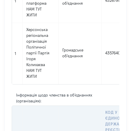
43267994
1
платформа
об’єднання
НАМ ТУТ
ЖИТИ
Херсонська
регіональна
організація
Політичної
Громадське
партії Партія
43576407
1
об’єднання
Ігоря
Колихаєва
НАМ ТУТ
ЖИТИ
Інформація щодо членства в об’єднаннях
(організаціях):
КОД У
ЄДИНОМУ
ДЕРЖАВНО
РЕЄСТРІ