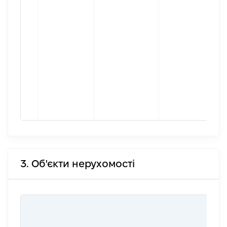
3. Об'єкти нерухомості
ВАР
ДАТ
НАБ