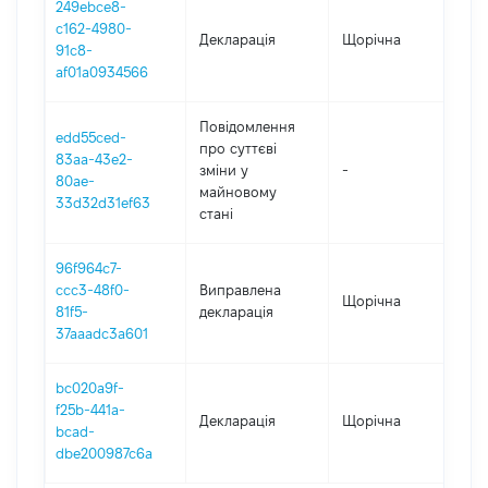
249ebce8-
c162-4980-
Декларація
Щорічна
20
91c8-
af01a0934566
Повідомлення
edd55ced-
про суттєві
83aa-43e2-
зміни y
-
20
80ae-
майновому
33d32d31ef63
стані
96f964c7-
ccc3-48f0-
Виправлена
Щорічна
20
81f5-
декларація
37aaadc3a601
bc020a9f-
f25b-441a-
Декларація
Щорічна
20
bcad-
dbe200987c6a