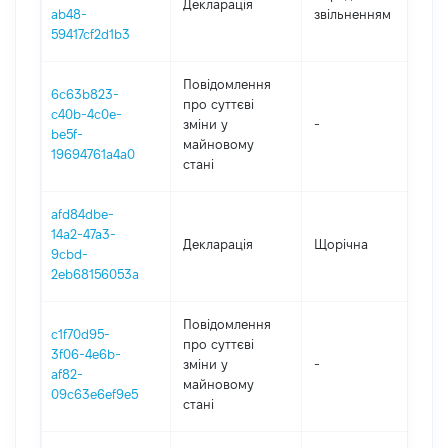
Декларація
-
ab48-
звільненням
29
59417cf2d1b3
Повідомлення
6c63b823-
про суттєві
c40b-4c0e-
зміни y
-
20
be5f-
майновому
19694761a4a0
стані
afd84dbe-
14a2-47a3-
Декларація
Щорічна
20
9cbd-
2eb68156053a
Повідомлення
c1f70d95-
про суттєві
3f06-4e6b-
зміни y
-
20
af82-
майновому
09c63e6ef9e5
стані