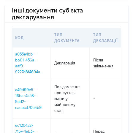
Інші документи суб'єкта
декларування
ТИП
ТИП
КОД
П
ДОКУМЕНТА
ДЕКЛАРАЦІЇ
a055e4bb-
bb01-456a-
Після
Декларація
20
aaf9-
звільнення
9227d8f4694a
Повідомлення
a49d99c5-
про суттєві
16ba-4a58-
зміни y
-
20
9ad2-
майновому
cacbc37053b9
стані
ec1204a2-
01
7157-4eb3-
Перед