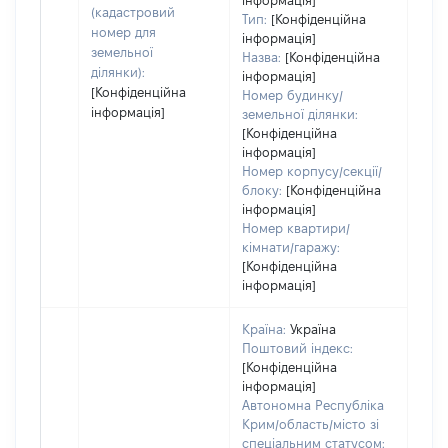
інформація]
(кадастровий
Тип:
[Конфіденційна
номер для
інформація]
земельної
Назва:
[Конфіденційна
ділянки):
інформація]
[Конфіденційна
Номер будинку/
інформація]
земельної ділянки:
[Конфіденційна
інформація]
Номер корпусу/секції/
блоку:
[Конфіденційна
інформація]
Номер квартири/
кімнати/гаражу:
[Конфіденційна
інформація]
Країна:
Україна
Поштовий індекс:
[Конфіденційна
інформація]
Автономна Республіка
Крим/область/місто зі
спеціальним статусом: