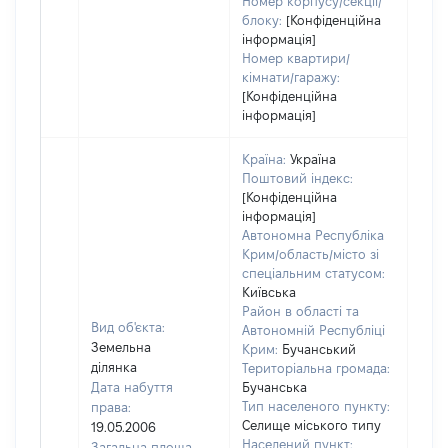
Номер корпусу/секції/
блоку:
[Конфіденційна
інформація]
Номер квартири/
кімнати/гаражу:
[Конфіденційна
інформація]
Країна:
Україна
Поштовий індекс:
[Конфіденційна
інформація]
Автономна Республіка
Крим/область/місто зі
спеціальним статусом:
Київська
Район в області та
Вид об'єкта:
Автономній Республіці
Земельна
Крим:
Бучанський
ділянка
Територіальна громада:
Дата набуття
Бучанська
Тип населеного пункту:
права:
Селище міського типу
19.05.2006
1514
Населений пункт:
Загальна площа