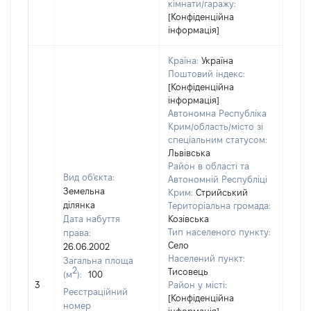
кімнати/гаражу:
[Конфіденційна
інформація]
Країна:
Україна
Поштовий індекс:
[Конфіденційна
інформація]
Автономна Республіка
Крим/область/місто зі
спеціальним статусом:
Львівська
Район в області та
Вид об'єкта:
Автономній Республіці
Земельна
Крим:
Стрийський
ділянка
Територіальна громада:
Дата набуття
Козівська
Тип населеного пункту:
права:
Село
26.06.2002
Населений пункт:
Загальна площа
2
Тисовець
(м
):
100
[Не 
3
Район у місті:
Реєстраційний
[Конфіденційна
номер