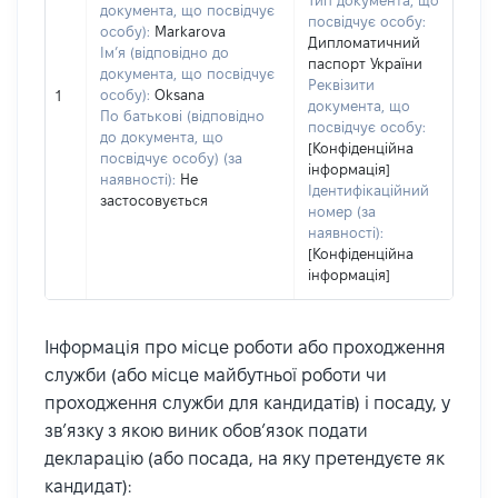
Тип документа, що
документа, що посвідчує
посвідчує особу:
особу):
Markarova
Дипломатичний
Ім’я (відповідно до
паспорт України
документа, що посвідчує
Реквізити
особу):
Oksana
1
документа, що
По батькові (відповідно
посвідчує особу:
до документа, що
[Конфіденційна
посвідчує особу) (за
інформація]
наявності):
Не
Ідентифікаційний
застосовується
номер (за
наявності):
[Конфіденційна
інформація]
Інформація про місце роботи або проходження
служби (або місце майбутньої роботи чи
проходження служби для кандидатів) і посаду, у
зв’язку з якою виник обов’язок подати
декларацію (або посада, на яку претендуєте як
кандидат):