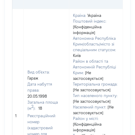
ОЦІ
Країна:
Україна
Поштовий індекс:
[Конфіденційна
інформація]
Автономна Республіка
Крим/область/місто зі
спеціальним статусом:
Київ
Район в області та
Автономній Республіці
Вид об'єкта:
Крим:
[Не
Гараж
застосовується]
Дата набуття
Територіальна громада:
[Не застосовується]
права:
Тип населеного пункту:
20.05.1998
[Не застосовується]
Загальна площа
1658
2
Населений пункт:
[Не
(м
):
18
Тип 
застосовується]
обʼє
1
Реєстраційний
Район у місті:
варт
номер
[Конфіденційна
набу
(кадастровий
інформація]
номер для