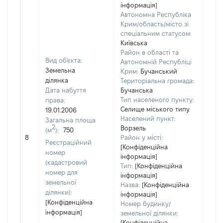
інформація]
Автономна Республіка
Крим/область/місто зі
спеціальним статусом:
Київська
Район в області та
Вид об'єкта:
Автономній Республіці
Земельна
Крим:
Бучанський
ділянка
Територіальна громада:
Дата набуття
Бучанська
Тип населеного пункту:
права:
Селище міського типу
19.01.2006
1514
Населений пункт:
Загальна площа
Тип 
2
Ворзель
(м
):
750
обʼє
8
Район у місті:
Реєстраційний
варт
[Конфіденційна
номер
інформація]
набу
(кадастровий
Тип:
[Конфіденційна
номер для
інформація]
земельної
Назва:
[Конфіденційна
ділянки):
інформація]
[Конфіденційна
Номер будинку/
інформація]
земельної ділянки:
[Конфіденційна