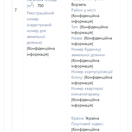
Тип 
2
Ворзель
(м
):
750
обʼє
7
Район у місті:
Реєстраційний
варт
[Конфіденційна
номер
інформація]
набу
(кадастровий
Тип:
[Конфіденційна
номер для
інформація]
земельної
Назва:
[Конфіденційна
ділянки):
інформація]
[Конфіденційна
Номер будинку/
інформація]
земельної ділянки:
[Конфіденційна
інформація]
Номер корпусу/секції/
блоку:
[Конфіденційна
інформація]
Номер квартири/
кімнати/гаражу:
[Конфіденційна
інформація]
Країна:
Україна
Поштовий індекс:
[Конфіденційна