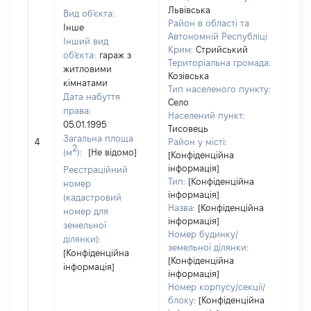
Львівська
Вид об'єкта:
Район в області та
Інше
Автономній Республіці
Інший вид
Крим:
Стрийський
об'єкта:
гараж з
Територіальна громада:
житловими
Козівська
кімнатами
Тип населеного пункту:
Дата набуття
Село
права:
Населений пункт:
05.01.1995
Тисовець
Загальна площа
[Не 
4
Район у місті:
2
(м
):
[Не відомо]
[Конфіденційна
інформація]
Реєстраційний
Тип:
[Конфіденційна
номер
інформація]
(кадастровий
Назва:
[Конфіденційна
номер для
інформація]
земельної
Номер будинку/
ділянки):
земельної ділянки:
[Конфіденційна
[Конфіденційна
інформація]
інформація]
Номер корпусу/секції/
блоку:
[Конфіденційна