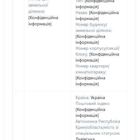
Тип:
[Конфіденційна
земельної
інформація]
ділянки):
Назва:
[Конфіденційна
[Конфіденційна
інформація]
інформація]
Номер будинку/
земельної ділянки:
[Конфіденційна
інформація]
Номер корпусу/секції/
блоку:
[Конфіденційна
інформація]
Номер квартири/
кімнати/гаражу:
[Конфіденційна
інформація]
Країна:
Україна
Поштовий індекс:
[Конфіденційна
інформація]
Автономна Республіка
Крим/область/місто зі
спеціальним статусом:
Львівська