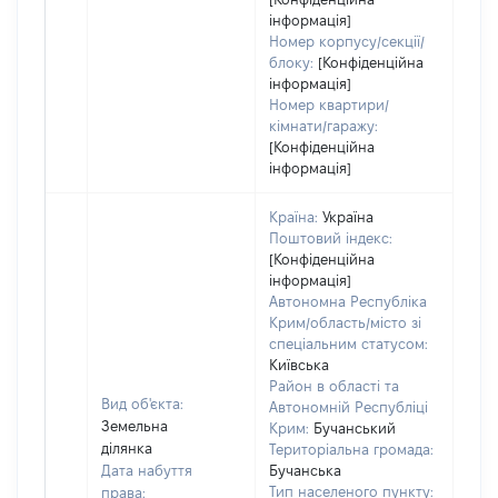
інформація]
Номер корпусу/секції/
блоку:
[Конфіденційна
інформація]
Номер квартири/
кімнати/гаражу:
[Конфіденційна
інформація]
Країна:
Україна
Поштовий індекс:
[Конфіденційна
інформація]
Автономна Республіка
Крим/область/місто зі
спеціальним статусом:
Київська
Район в області та
Вид об'єкта:
Автономній Республіці
Земельна
Крим:
Бучанський
ділянка
Територіальна громада:
Дата набуття
Бучанська
Тип населеного пункту:
права: