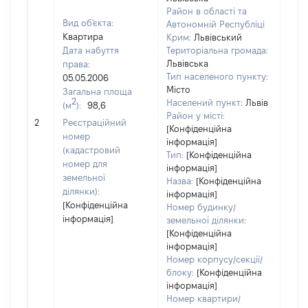
Район в області та
Вид об'єкта:
Автономній Республіці
Квартира
Крим:
Львівський
Дата набуття
Територіальна громада:
Львівська
права:
Тип населеного пункту:
05.05.2006
Місто
Загальна площа
3142
2
Населений пункт:
Львів
(м
):
98,6
Тип 
Район у місті:
обʼє
2
Реєстраційний
[Конфіденційна
варт
номер
інформація]
набу
(кадастровий
Тип:
[Конфіденційна
номер для
інформація]
земельної
Назва:
[Конфіденційна
ділянки):
інформація]
[Конфіденційна
Номер будинку/
інформація]
земельної ділянки:
[Конфіденційна
інформація]
Номер корпусу/секції/
блоку:
[Конфіденційна
інформація]
Номер квартири/