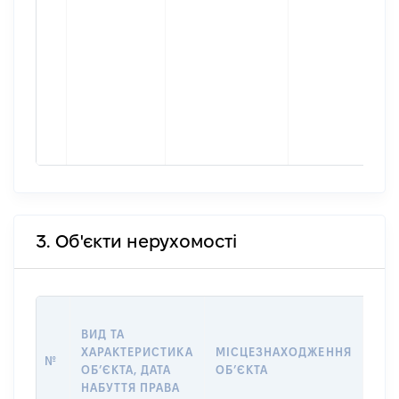
3. Об'єкти нерухомості
ВАР
ВИД ТА
ДАТ
ХАРАКТЕРИСТИКА
МІСЦЕЗНАХОДЖЕННЯ
ПРА
№
ОБʼЄКТА, ДАТА
ОБʼЄКТА
ОС
НАБУТТЯ ПРАВА
ГР