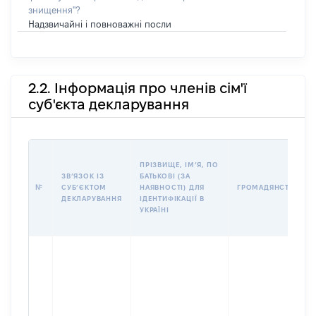
знищення"?
Надзвичайні і повноважні посли
2.2. Інформація про членів сім'ї
суб'єкта декларування
ПРІЗВИЩЕ, ІМʼЯ, ПО
ЗВʼЯЗОК ІЗ
БАТЬКОВІ (ЗА
№
СУБʼЄКТОМ
НАЯВНОСТІ) ДЛЯ
ГРОМАДЯНСТВО
ДЕКЛАРУВАННЯ
ІДЕНТИФІКАЦІЇ В
УКРАЇНІ