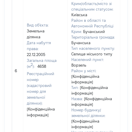
Крим/область/місто зі
спеціальним статусом:
Київська
Район в області та
Вид об'єкта:
Автономній Республіці
Земельна
Крим:
Бучанський
ділянка
Територіальна громада:
Дата набуття
Бучанська
Тип населеного пункту:
права:
Селище міського типу
22.12.2005
6421
Населений пункт:
Загальна площа
Тип 
2
Ворзель
(м
):
4658
обʼє
6
Район у місті:
Реєстраційний
варт
[Конфіденційна
номер
інформація]
набу
(кадастровий
Тип:
[Конфіденційна
номер для
інформація]
земельної
Назва:
[Конфіденційна
ділянки):
інформація]
[Конфіденційна
Номер будинку/
інформація]
земельної ділянки:
[Конфіденційна
інформація]