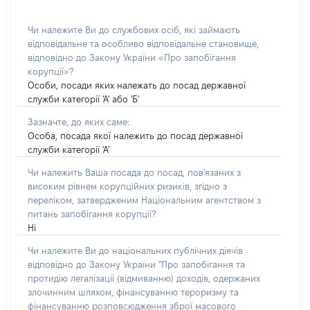
Чи належите Ви до службових осіб, які займають
відповідальне та особливо відповідальне становище,
відповідно до Закону України «Про запобігання
корупції»?
Особи, посади яких належать до посад державної
служби категорії 'А' або 'Б'
Зазначте, до яких саме:
Особа, посада якої належить до посад державної
служби категорії 'А'
Чи належить Ваша посада до посад, пов'язаних з
високим рівнем корупційних ризиків, згідно з
переліком, затвердженим Національним агентством з
питань запобігання корупції?
Ні
Чи належите Ви до національних публічних діячів
відповідно до Закону України "Про запобігання та
протидію легалізації (відмиванню) доходів, одержаних
злочинним шляхом, фінансуванню тероризму та
фінансуванню розповсюдження зброї масового