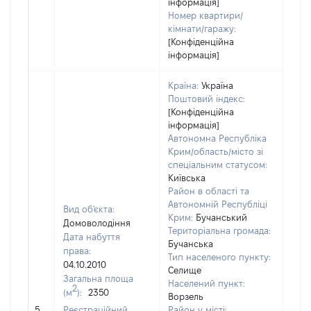
інформація]
Номер квартири/
кімнати/гаражу:
[Конфіденційна
інформація]
Країна:
Україна
Поштовий індекс:
[Конфіденційна
інформація]
Автономна Республіка
Крим/область/місто зі
спеціальним статусом:
Київська
Район в області та
Автономній Республіці
Вид об'єкта:
Крим:
Бучанський
Домоволодіння
Територіальна громада:
Дата набуття
Бучанська
права:
Тип населеного пункту:
04.10.2010
Селище
Загальна площа
Населений пункт:
2
(м
):
2350
Ворзель
[Не 
5
Реєстраційний
Район у місті: