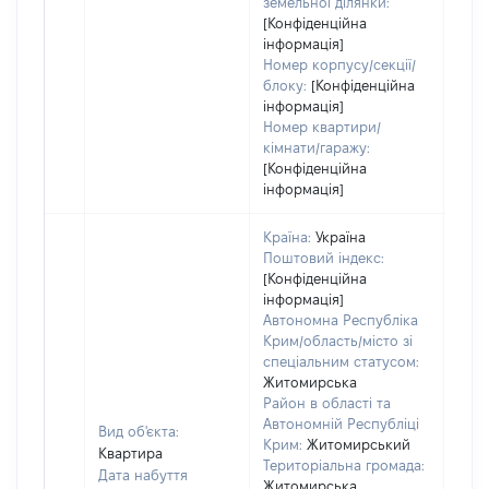
земельної ділянки:
[Конфіденційна
інформація]
Номер корпусу/секції/
блоку:
[Конфіденційна
інформація]
Номер квартири/
кімнати/гаражу:
[Конфіденційна
інформація]
Країна:
Україна
Поштовий індекс:
[Конфіденційна
інформація]
Автономна Республіка
Крим/область/місто зі
спеціальним статусом:
Житомирська
Район в області та
Автономній Республіці
Вид об'єкта:
Крим:
Житомирський
Квартира
Територіальна громада:
Дата набуття
Житомирська