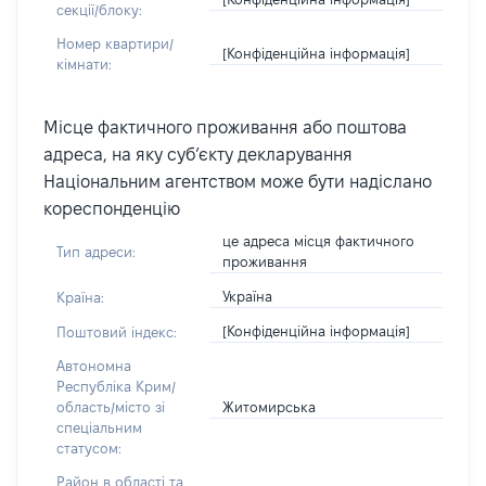
секції/блоку:
Номер квартири/
[Конфіденційна інформація]
кімнати:
Місце фактичного проживання або поштова
адреса, на яку суб’єкту декларування
Національним агентством може бути надіслано
кореспонденцію
це адреса місця фактичного
Тип адреси:
проживання
Україна
Країна:
[Конфіденційна інформація]
Поштовий індекс:
Автономна
Республіка Крим/
Житомирська
область/місто зі
спеціальним
статусом:
Район в області та