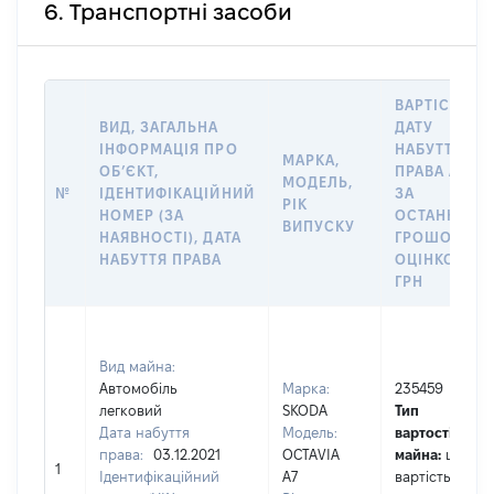
6. Транспортні засоби
ВАРТІСТЬ Н
ВИД, ЗАГАЛЬНА
ДАТУ
ІНФОРМАЦІЯ ПРО
НАБУТТЯ
МАРКА,
ОБʼЄКТ,
ПРАВА АБО
МОДЕЛЬ,
№
ІДЕНТИФІКАЦІЙНИЙ
ЗА
РІК
НОМЕР (ЗА
ОСТАННЬО
ВИПУСКУ
НАЯВНОСТІ), ДАТА
ГРОШОВОЮ
НАБУТТЯ ПРАВА
ОЦІНКОЮ,
ГРН
Вид майна:
Автомобіль
Марка:
235459
легковий
SKODA
Тип
Дата набуття
Модель:
вартості
права:
03.12.2021
OCTAVIA
майна:
це
1
Ідентифікаційний
A7
вартість на