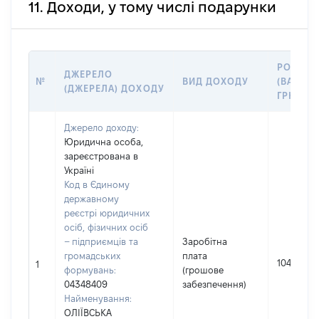
11. Доходи, у тому числі подарунки
РОЗМІР
ДЖЕРЕЛО
№
ВИД ДОХОДУ
(ВАРТІС
(ДЖЕРЕЛА) ДОХОДУ
ГРН
Джерело доходу:
Юридична особа,
зареєстрована в
Україні
Код в Єдиному
державному
реєстрі юридичних
осіб, фізичних осіб
– підприємців та
Заробітна
громадських
плата
1045277
1
формувань:
(грошове
04348409
забезпечення)
Найменування:
ОЛІЇВСЬКА