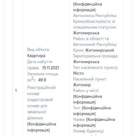
[Конфіденційна
інформація]
Автономна Республіка
Крим/область/місто зі
спеціальним статусом:
Житомирська
Район в області та
Автономній Республіці
Вид об'єкта:
Крим:
Житомирський
Квартира
Територіальна громада:
Дата набуття
Житомирська
Тип населеного пункту:
права:
15.11.2021
400
Місто
Загальна площа
Тип
2
Населений пункт:
(м
):
49.9
варт
Житомир
обʼє
Реєстраційний
1
Район у місті:
варт
номер
[Конфіденційна
дату
(кадастровий
інформація]
набу
номер для
Тип:
[Конфіденційна
пра
земельної
інформація]
ділянки):
Назва:
[Конфіденційна
[Конфіденційна
інформація]
інформація]
Номер будинку/