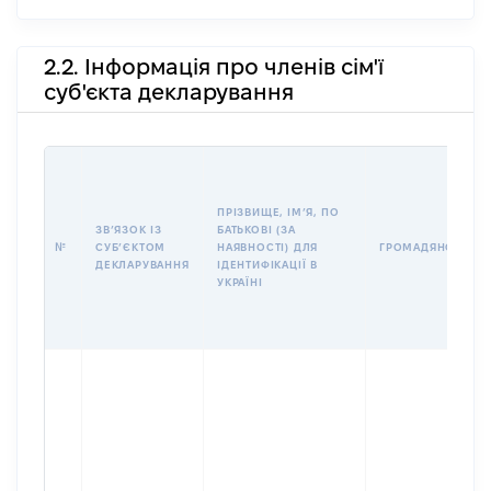
2.2. Інформація про членів сім'ї
суб'єкта декларування
ПРІЗВИЩЕ, ІМʼЯ, ПО
ЗВʼЯЗОК ІЗ
БАТЬКОВІ (ЗА
№
СУБʼЄКТОМ
НАЯВНОСТІ) ДЛЯ
ГРОМАДЯНСТВО
ДЕКЛАРУВАННЯ
ІДЕНТИФІКАЦІЇ В
УКРАЇНІ