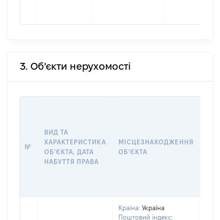
3. Об'єкти нерухомості
ВАР
ДАТ
НАБ
ВИД ТА
ПРА
ХАРАКТЕРИСТИКА
МІСЦЕЗНАХОДЖЕННЯ
№
ЗА
ОБʼЄКТА, ДАТА
ОБʼЄКТА
ОС
НАБУТТЯ ПРАВА
ГР
ОЦІ
ГРН
Країна:
Україна
Поштовий індекс: