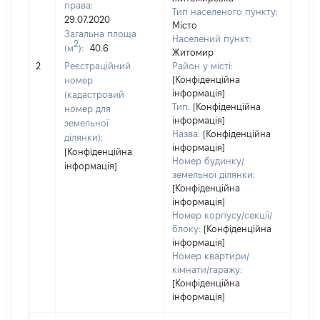
права:
Тип населеного пункту:
300
29.07.2020
Місто
Тип
Загальна площа
Населений пункт:
варт
2
(м
):
40.6
Житомир
обʼє
2
Реєстраційний
Район у місті:
варт
[Конфіденційна
номер
дату
інформація]
(кадастровий
набу
Тип:
[Конфіденційна
номер для
пра
інформація]
земельної
Назва:
[Конфіденційна
ділянки):
інформація]
[Конфіденційна
Номер будинку/
інформація]
земельної ділянки:
[Конфіденційна
інформація]
Номер корпусу/секції/
блоку:
[Конфіденційна
інформація]
Номер квартири/
кімнати/гаражу:
[Конфіденційна
інформація]