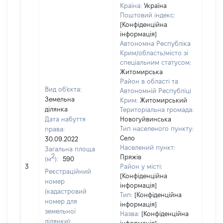
Країна:
Україна
Поштовий індекс:
[Конфіденційна
інформація]
Автономна Республіка
Крим/область/місто зі
спеціальним статусом:
Житомирська
Район в області та
Вид об'єкта:
Автономній Республіці
Земельна
Крим:
Житомирський
ділянка
Територіальна громада:
Дата набуття
Новогуйвинська
Тип населеного пункту:
права:
1911
Село
30.09.2022
Тип
Населений пункт:
Загальна площа
варт
2
Пряжів
(м
):
590
обʼє
3
Район у місті:
варт
Реєстраційний
[Конфіденційна
дату
номер
інформація]
набу
(кадастровий
Тип:
[Конфіденційна
пра
номер для
інформація]
земельної
Назва:
[Конфіденційна
ділянки):