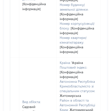
інформація]
[Конфіденційна
Номер будинку/
інформація]
земельної ділянки:
[Конфіденційна
інформація]
Номер корпусу/секції/
блоку:
[Конфіденційна
інформація]
Номер квартири/
кімнати/гаражу:
[Конфіденційна
інформація]
Країна:
Україна
Поштовий індекс:
[Конфіденційна
інформація]
Автономна Республіка
Крим/область/місто зі
спеціальним статусом:
Житомирська
Район в області та
Вид об'єкта:
Автономній Республіці
Садовий
Крим:
Житомирський