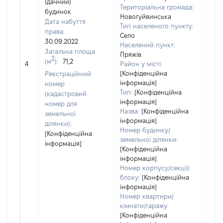
(дачний)
Територіальна громада:
будинок
Новогуйвинська
Дата набуття
Тип населеного пункту:
2537
права:
Село
Тип
30.09.2022
Населений пункт:
варт
Загальна площа
Пряжів
обʼє
2
(м
):
71,2
4
Район у місті:
варт
[Конфіденційна
Реєстраційний
дату
інформація]
номер
набу
Тип:
[Конфіденційна
(кадастровий
пра
інформація]
номер для
Назва:
[Конфіденційна
земельної
інформація]
ділянки):
Номер будинку/
[Конфіденційна
земельної ділянки:
інформація]
[Конфіденційна
інформація]
Номер корпусу/секції/
блоку:
[Конфіденційна
інформація]
Номер квартири/
кімнати/гаражу:
[Конфіденційна