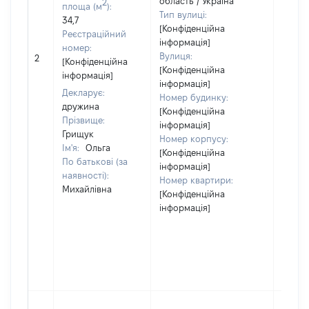
область / Україна
2
площа (м
):
Тип вулиці:
34,7
[Конфіденційна
Реєстраційний
інформація]
номер:
[Не
Вулиця:
2
[Конфіденційна
відом
[Конфіденційна
інформація]
інформація]
Декларує:
Номер будинку:
дружина
[Конфіденційна
Прізвище:
інформація]
Грищук
Номер корпусу:
Ім'я:
Ольга
[Конфіденційна
По батькові (за
інформація]
наявності):
Номер квартири:
Михайлівна
[Конфіденційна
інформація]