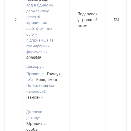
Код в Єдиному
державному
Подарунок
реєстрі
2
у грошовій
1243
юридичних
формі
осіб, фізичних
осіб –
підприємців та
громадських
формувань:
4054346
Декларує:
Прізвище:
Грищук
Ім'я:
Володимир
По батькові (за
наявності):
Іванович
Джерело
доходу:
Юридична
особа,