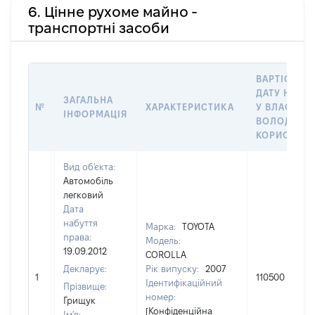
6. Цінне рухоме майно -
транспортні засоби
ВАРТІСТЬ Н
ДАТУ НАБУ
ЗАГАЛЬНА
№
ХАРАКТЕРИСТИКА
У ВЛАСНІСТ
ІНФОРМАЦІЯ
ВОЛОДІННЯ
КОРИСТУВ
Вид об'єкта:
Автомобіль
легковий
Дата
набуття
Марка:
TOYOTA
права:
Модель:
19.09.2012
COROLLA
Декларує:
Рік випуску:
2007
1
110500
Ідентифікаційний
Прізвище:
номер:
Грищук
[Конфіденційна
Ім'я: