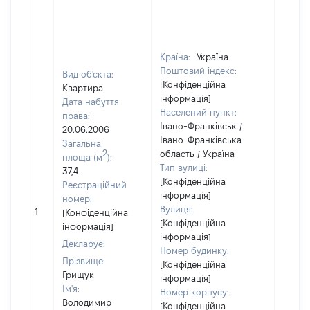
Країна:
Україна
Поштовий індекс:
Вид об'єкта:
[Конфіденційна
Квартира
інформація]
Дата набуття
Населений пункт:
права:
Івано-Франківськ /
20.06.2006
Івано-Франківська
Загальна
2
область / Україна
площа (м
):
Тип вулиці:
37,4
[Конфіденційна
Реєстраційний
інформація]
номер:
[Не
Вулиця:
1
[Конфіденційна
відом
[Конфіденційна
інформація]
інформація]
Декларує:
Номер будинку:
Прізвище:
[Конфіденційна
Грищук
інформація]
Ім'я:
Номер корпусу:
Володимир
[Конфіденційна