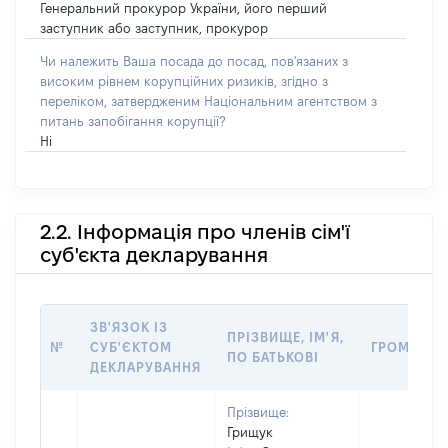
Генеральний прокурор України, його перший
заступник або заступник, прокурор
Чи належить Ваша посада до посад, пов'язаних з
високим рівнем корупційних ризиків, згідно з
переліком, затвердженим Національним агентством з
питань запобігання корупції?
Ні
2.2. Інформація про членів сім'ї
суб'єкта декларування
ЗВ'ЯЗОК ІЗ
ПРІЗВИЩЕ, ІМ'Я,
№
СУБ'ЄКТОМ
ГРОМАДЯН
ПО БАТЬКОВІ
ДЕКЛАРУВАННЯ
Прізвище:
Грищук