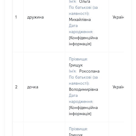
Ім'я:
Ольга
По батькові (за
наявності):
1
дружина
Україна
Михайлівна
Дата
народження:
[Конфіденційна
інформація]
Прізвище:
Грищук
Ім'я:
Роксолана
По батькові (за
наявності):
2
дочка
Україна
Володимирівна
Дата
народження:
[Конфіденційна
інформація]
Прізвище:
Грищук