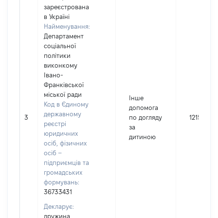
зареєстрована
в Україні
Найменування:
Департамент
соціальної
політики
виконкому
Івано-
Франківської
міської ради
Інше
Код в Єдиному
допомога
державному
3
по догляду
12150
реєстрі
за
юридичних
дитиною
осіб, фізичних
осіб –
підприємців та
громадських
формувань:
36733431
Декларує:
дружина