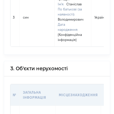
Ім'я:
Станіслав
По батькові (за
наявності):
3
син
Україна
Володимирович
Дата
народження:
[Конфіденційна
інформація]
3. Об'єкти нерухомості
ВАРТ
ЗАГАЛЬНА
№
МІСЦЕЗНАХОДЖЕННЯ
НА Д
ІНФОРМАЦІЯ
НАБУ