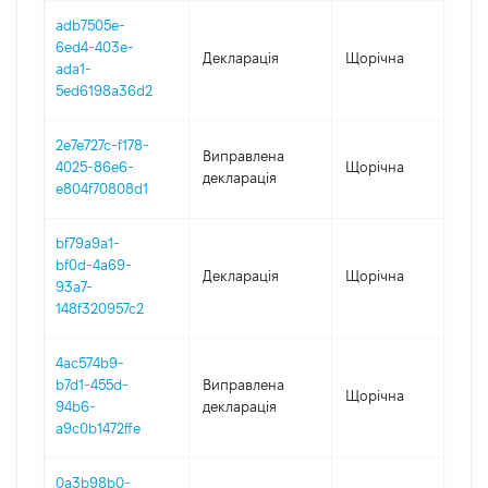
adb7505e-
6ed4-403e-
Декларація
Щорічна
202
ada1-
5ed6198a36d2
2e7e727c-f178-
Виправлена
4025-86e6-
Щорічна
20
декларація
e804f70808d1
bf79a9a1-
bf0d-4a69-
Декларація
Щорічна
20
93a7-
148f320957c2
4ac574b9-
b7d1-455d-
Виправлена
Щорічна
202
94b6-
декларація
a9c0b1472ffe
0a3b98b0-