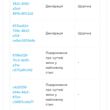
3822-4092-
Декларація
Щорічна
202
a3b4-
4919c487c2d2
833bb62d-
739b-48d3-
Декларація
Щорічна
202
a104-
ce9dc0839d4b
Повідомлення
8798e326-
про суттєві
70c3-4b95-
зміни y
-
20
a31e-
майновому
c6712a8fc042
стані
Повідомлення
c4d2f059-
про суттєві
b64e-44a3-
зміни y
-
202
870d-
майновому
c068f3cb6d77
стані