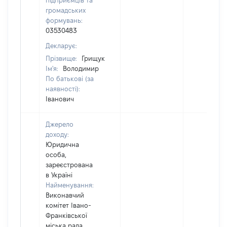
підприємців та
громадських
формувань:
03530483
Декларує:
Прізвище:
Грищук
Ім'я:
Володимир
По батькові (за
наявності):
Іванович
Джерело
доходу:
Юридична
особа,
зареєстрована
в Україні
Найменування:
Виконавчий
комітет Івано-
Франківської
міська рада