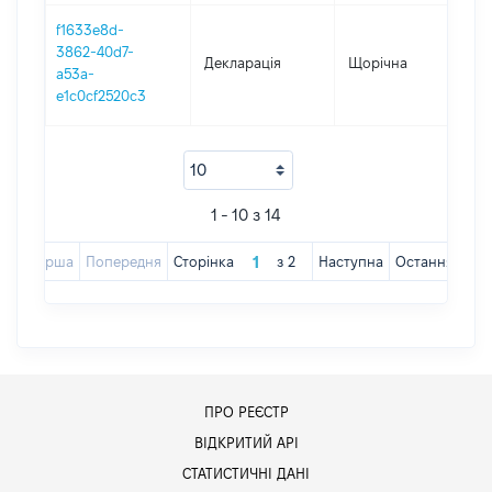
f1633e8d-
3862-40d7-
Декларація
Щорічна
20
a53a-
e1c0cf2520c3
1 - 10 з 14
Перша
Попередня
Сторінка
з
2
Наступна
Остання
ПРО РЕЄСТР
ВІДКРИТИЙ АРІ
СТАТИСТИЧНІ ДАНІ