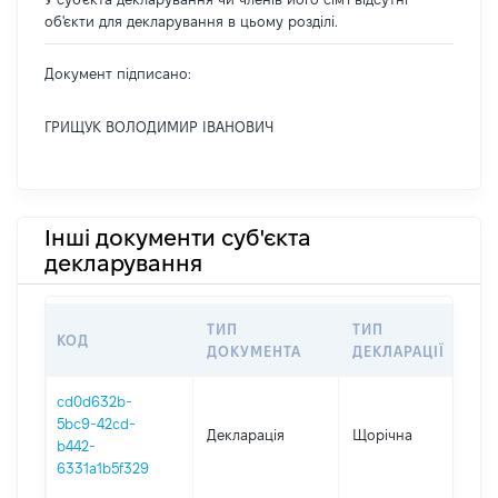
об'єкти для декларування в цьому розділі.
Документ підписано:
ГРИЩУК ВОЛОДИМИР ІВАНОВИЧ
Інші документи суб'єкта
декларування
ТИП
ТИП
КОД
ПЕ
ДОКУМЕНТА
ДЕКЛАРАЦІЇ
cd0d632b-
5bc9-42cd-
Декларація
Щорічна
202
b442-
6331a1b5f329