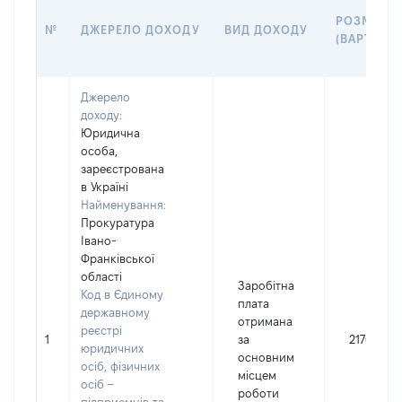
РОЗМІР
№
ДЖЕРЕЛО ДОХОДУ
ВИД ДОХОДУ
(ВАРТІСТЬ
Джерело
доходу:
Юридична
особа,
зареєстрована
в Україні
Найменування:
Прокуратура
Івано-
Франківської
області
Заробітна
Код в Єдиному
плата
державному
отримана
реєстрі
1
за
217654
юридичних
основним
осіб, фізичних
місцем
осіб –
роботи