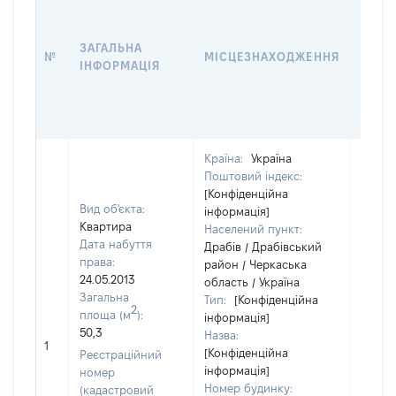
ДАТУ
НАБУ
ЗАГАЛЬНА
ПРАВ
№
МІСЦЕЗНАХОДЖЕННЯ
ІНФОРМАЦІЯ
ЗА
ОСТ
ГРО
ОЦІ
Країна:
Україна
Поштовий індекс:
[Конфіденційна
Вид об'єкта:
інформація]
Квартира
Населений пункт:
Дата набуття
Драбів / Драбівський
права:
район / Черкаська
24.05.2013
область / Україна
Загальна
Тип:
[Конфіденційна
2
площа (м
):
інформація]
50,3
Назва:
6000
1
[Конфіденційна
Реєстраційний
інформація]
номер
Номер будинку:
(кадастровий