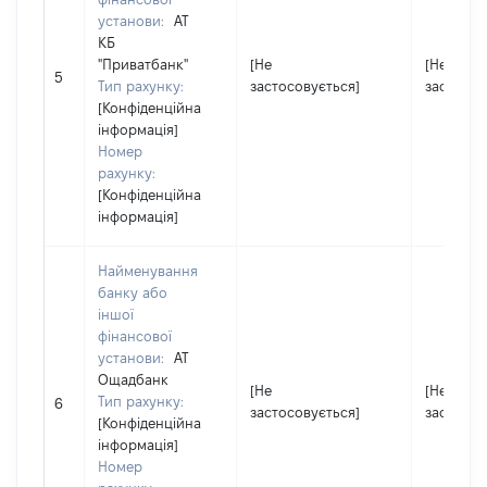
установи:
АТ
КБ
"Приватбанк"
[Не
[Не
5
Тип рахунку:
застосовується]
застосов
[Конфіденційна
інформація]
Номер
рахунку:
[Конфіденційна
інформація]
Найменування
банку або
іншої
фінансової
установи:
АТ
Ощадбанк
[Не
[Не
Тип рахунку:
6
застосовується]
застосов
[Конфіденційна
інформація]
Номер