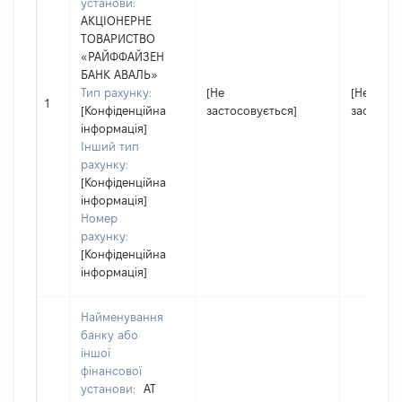
установи:
АКЦІОНЕРНЕ
ТОВАРИСТВО
«РАЙФФАЙЗЕН
БАНК АВАЛЬ»
Тип рахунку:
[Не
[Не
1
[Конфіденційна
застосовується]
застосов
інформація]
Інший тип
рахунку:
[Конфіденційна
інформація]
Номер
рахунку:
[Конфіденційна
інформація]
Найменування
банку або
іншої
фінансової
установи:
АТ