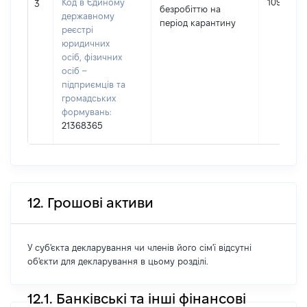
Код в Єдиному
10921
3
безробіттю на
державному
період карантину
реєстрі
юридичних
осіб, фізичних
осіб –
підприємців та
громадських
формувань:
21368365
12. Грошові активи
У суб'єкта декларування чи членів його сім'ї відсутні
об'єкти для декларування в цьому розділі.
12.1. Банківські та інші фінансові