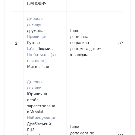
ІВАНОВИЧ
Джерело
доходу:
дружина
Інше
Прізвище:
державна
Кутова
соціальна
27757
2
Ім'я:
Людмила
допомога дітям-
По батькові (за
інвалідам
наявності):
Миколаївна
Джерело
доходу:
Юридична
особа,
зареєстрована
в Україні
Найменування:
Драбівський
Інше
РЦЗ
допомога по