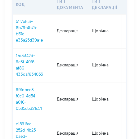
ТИП
ТИП
КОД
ПЕРІ
ДОКУМЕНТА
ДЕКЛАРАЦІЇ
51f7bfc3-
6b76-4b75-
Декларація
Щорічна
2025
b57d-
e33a25d39a1e
17d3342d-
9c3f-40f6-
Декларація
Щорічна
2024
af86-
433daf634055
99fdbcc3-
f0c0-4d54-
Декларація
Щорічна
2023
a016-
0585cb321c51
c1591fec-
252d-4b25-
Декларація
Щорічна
2022
baed-