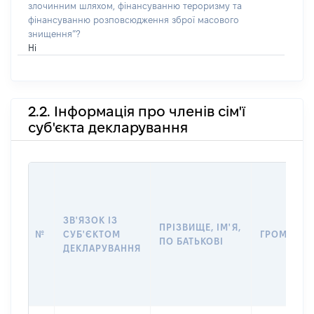
злочинним шляхом, фінансуванню тероризму та
фінансуванню розповсюдження зброї масового
знищення”?
Ні
2.2. Інформація про членів сім'ї
суб'єкта декларування
ЗВ'ЯЗОК ІЗ
ПРІЗВИЩЕ, ІМ'Я,
№
СУБ'ЄКТОМ
ГРОМАДЯН
ПО БАТЬКОВІ
ДЕКЛАРУВАННЯ