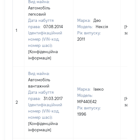
Вид майна:
Автомобіль
легковий
Дата набуття
Марка:
Део
права:
07.08.2014
Модель:
Нексія
[Не
1
Ідентифікаційний
Рік випуску:
застосо
номер (VIN-код,
2011
номер шасі):
[Конфіденційна
інформація]
Вид майна:
Автомобіль
вантажний
Марка:
Івеко
Дата набуття
Модель:
права:
31.03.2017
[Не
МР440Е42
2
Ідентифікаційний
застосо
Рік випуску:
номер (VIN-код,
1996
номер шасі):
[Конфіденційна
інформація]