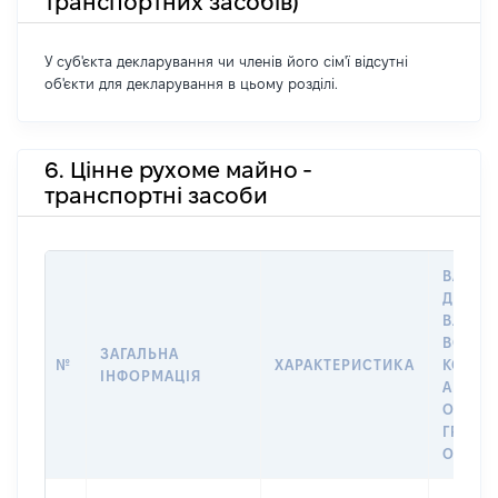
транспортних засобів)
У суб'єкта декларування чи членів його сім'ї відсутні
об'єкти для декларування в цьому розділі.
6. Цінне рухоме майно -
транспортні засоби
ВАРТІС
ДАТУ Н
ВЛАСН
ВОЛОД
ЗАГАЛЬНА
№
ХАРАКТЕРИСТИКА
КОРИС
ІНФОРМАЦІЯ
АБО З
ОСТА
ГРОШ
ОЦІНК