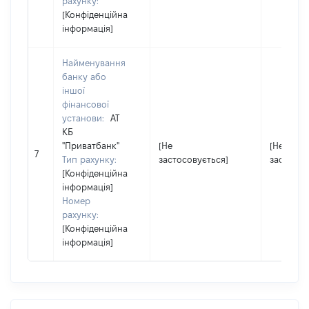
рахунку:
[Конфіденційна
інформація]
Найменування
банку або
іншої
фінансової
установи:
АТ
КБ
"Приватбанк"
[Не
[Не
7
Тип рахунку:
застосовується]
застосов
[Конфіденційна
інформація]
Номер
рахунку:
[Конфіденційна
інформація]