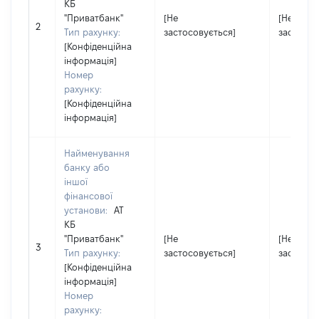
КБ
"Приватбанк"
[Не
[Не
2
Тип рахунку:
застосовується]
застосов
[Конфіденційна
інформація]
Номер
рахунку:
[Конфіденційна
інформація]
Найменування
банку або
іншої
фінансової
установи:
АТ
КБ
"Приватбанк"
[Не
[Не
3
Тип рахунку:
застосовується]
застосов
[Конфіденційна
інформація]
Номер
рахунку: