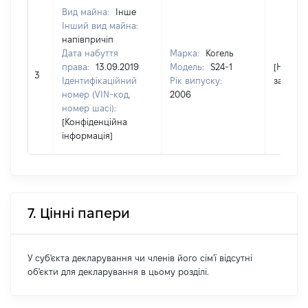
Вид майна:
Інше
Інший вид майна:
напівпричіп
Дата набуття
Марка:
Когель
права:
13.09.2019
Модель:
S24-1
[Не
3
Ідентифікаційний
Рік випуску:
застосо
номер (VIN-код,
2006
номер шасі):
[Конфіденційна
інформація]
7. Цінні папери
У суб'єкта декларування чи членів його сім'ї відсутні
об'єкти для декларування в цьому розділі.