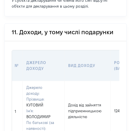
У суб'єкта декларування чи членів його сім'ї відсутні
об'єкти для декларування в цьому розділі.
11. Доходи, у тому числі подарунки
ДЖЕРЕЛО
РОЗМІР
№
ВИД ДОХОДУ
ДОХОДУ
(ВАРТІС
Джерело
доходу:
Прізвище:
КУТОВИЙ
Дохід від зайняття
Ім'я:
підприємницькою
12430
1
ВОЛОДИМИР
діяльністю
По батькові (за
наявності):