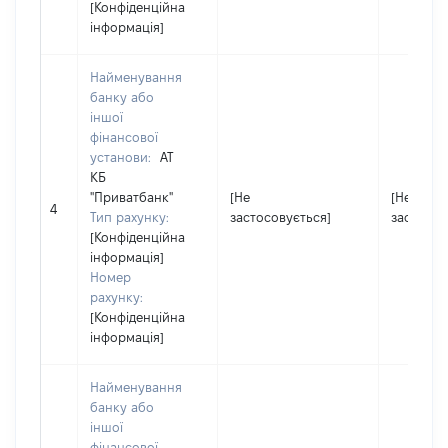
[Конфіденційна
інформація]
Найменування
банку або
іншої
фінансової
установи:
АТ
КБ
"Приватбанк"
[Не
[Не
4
Тип рахунку:
застосовується]
застосов
[Конфіденційна
інформація]
Номер
рахунку:
[Конфіденційна
інформація]
Найменування
банку або
іншої
фінансової