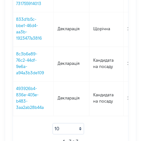
731755914013
833d1b5c-
bbe1-46d4-
Декларація
Щорічна
2021
aa3b-
1923477a3816
8c3b6e89-
76c2-44df-
Кандидата
Декларація
2019
9e6a-
на посаду
a94a3b3de109
493926b4-
836e-405e-
Кандидата
Декларація
2019
b483-
на посаду
3aa2ab28b44a