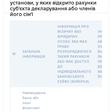
установи, у яких відкрито рахунки
суб'єкта декларування або членів
його сім'ї
ІНФОРМАЦІЯ ПРО
ФІЗИЧНУ АБО
ІНФОРМ
ЮРИДИЧНУ
ПРО ФІ
ОСОБУ, ЯКА МАЄ
АБО Ю
ПРАВО
ОСОБУ,
ЗАГАЛЬНА
РОЗПОРЯДЖАТИСЯ
ВІДКРИ
№
ІНФОРМАЦІЯ
ТАКИМ РАХУНКОМ
РАХУНО
АБО МАЄ ДОСТУП
ІМ’Я СУ
ДО
ДЕКЛАР
ІНДИВІДУАЛЬНОГО
АБО ЧЛ
БАНКІВСЬКОГО
ЙОГО СІ
СЕЙФУ (КОМІРКИ)
Найменування
банку або
іншої
фінансової